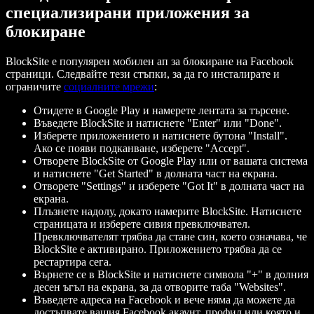
специализирани приложения за
блокиране
BlockSite е популярен мобилен ап за блокиране на Facebook
страници. Следвайте тези стъпки, за да го инсталирате и
ограничите
социалните мрежи
:
Отидете в Google Play и намерете лентата за търсене.
Въведете BlockSite и натиснете "Enter" или "Done".
Изберете приложението и натиснете бутона "Install".
Ако се появи подканване, изберете "Accept".
Отворете BlockSite от Google Play или от вашата система
и натиснете "Get Started" в долната част на екрана.
Отворете "Settings" и изберете "Got It" в долната част на
екрана.
Плъзнете надолу, докато намерите BlockSite. Натиснете
страницата и изберете сивия превключвател.
Превключвателят трябва да стане син, което означава, че
BlockSite е активирано. Приложението трябва да се
рестартира сега.
Върнете се в BlockSite и натиснете символа "+" в долния
десен ъгъл на екрана, за да отворите таба "Websites".
Въведете адреса на Facebook и вече няма да можете да
достъпвате вашия Facebook акаунт, профил или която и