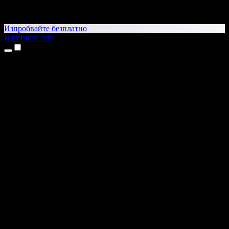
Изпробвайте безплатно
Изтеглете сега
Продукти
Текст в реч
Приложения за iPhone и iPad
Приложение за Android
Разширение за Chrome
Разширение за Edge
Уеб приложение
Приложение за Mac
Приложение за Windows