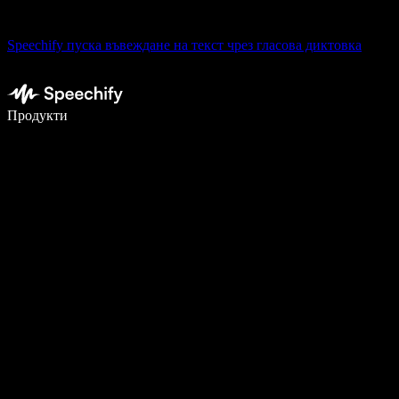
Speechify пуска въвеждане на текст чрез гласова диктовка
Пишете 5× по-бързо с гласово въвеждане
Продукти
Научете повече