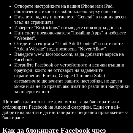
Отворете настройките на вашия iPhone или iPad,
обозначени с икона на зъбно колело върху сив фон.
Плъзнете надолу и натиснете "General" в горния десен
ъгъл на страницата.
Изберете "Restrictions" и въведете своя код за достъп.
Натиснете превключвателя "Installing Apps" и изберете
"Websites".
Отидете в секцията "Limit Adult Content" и натиснете
"Add a Website" под прозореца "Never Allow".
Въведете www.facebook.com, за да добавите адреса на
Facebook.
Изтрийте Facebook от устройството и всички външни
браузъри, които не отговарят на зададените
ограничения. Firefox, Google Chrome и Safari
автоматично ще зачитат вашите настройки, но други
може и да не го правят, ако имат по-различни настройки
за поверителност.
Ще трябва да използвате друг метод, за да блокирате или
отблокирате Facebook на Android смартфон. Един от най-
добрите варианти е да инсталирате специално приложение за
блокиране.
Как да блокирате Facebook чрез