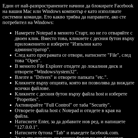
Един от най-разпространените начини да блокирате Facebook
на вашия Mac или Windows компютър е като използвате
системни команди. Ето какво трябва да направите, ако сте
потребител на Windows:
Намерете Notepad в менюто Старт, но не го отваряйте с
двоен клик. Вместо това, кликнете с десния бутон върху
приложението и изберете "Изпълни като
администратор".
След като програмата се отвори, натиснете "File", след
това "Open".
В менюто File Explorer отидете до локалния диск и
отворете "Windows/system32".
Влезте в "Drivers" и отворете папката "etc.".
Кликнете върху опцията, която ви позволява да виждате
всички файлове.
Кликнете с десния бутон върху файла host и изберете
"Properties".
Активирайте "Full Control" от таба "Security".
Отворете файла host с Notepad и отидете в края на
файла.
Натиснете Enter, за да добавите нов ред, и напишете
"127.0.0.1".
Натиснете бутона "Tab" и въведете facebook.com.