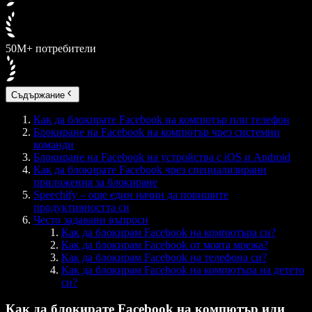
50M+ потребители
Съдържание
Как да блокирате Facebook на компютър или телефон
Блокиране на Facebook на компютър чрез системни
команди
Блокиране на Facebook на устройства с iOS и Android
Как да блокирате Facebook чрез специализирани
приложения за блокиране
Speechify – още един начин да повишите
продуктивността си
Често задавани въпроси
Как да блокирам Facebook на компютъра си?
Как да блокирам Facebook от моята мрежа?
Как да блокирам Facebook на телефона си?
Как да блокирам Facebook на компютъра на детето
си?
Как да блокирате Facebook на компютър или