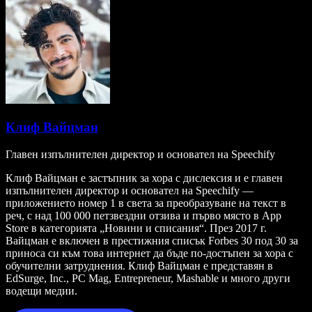
Клиф Вайцман
Главен изпълнителен директор и основател на Speechify
Клиф Вайцман е застъпник за хора с дислексия и е главен
изпълнителен директор и основател на Speechify —
приложението номер 1 в света за преобразуване на текст в
реч, с над 100 000 петзвездни отзива и първо място в App
Store в категорията „Новини и списания“. През 2017 г.
Вайцман е включен в престижния списък Forbes 30 под 30 за
приноса си към това интернет да бъде по-достъпен за хора с
обучителни затруднения. Клиф Вайцман е представян в
EdSurge, Inc., PC Mag, Entrepreneur, Mashable и много други
водещи медии.