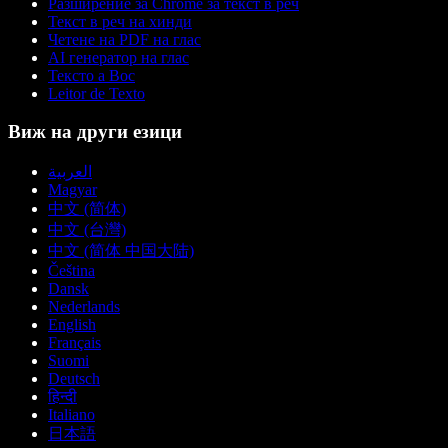
Разширение за Chrome за текст в реч
Текст в реч на хинди
Четене на PDF на глас
AI генератор на глас
Тексто а Вос
Leitor de Texto
Виж на други езици
العربية
Magyar
中文 (简体)
中文 (台灣)
中文 (简体 中国大陆)
Čeština
Dansk
Nederlands
English
Français
Suomi
Deutsch
हिन्दी
Italiano
日本語