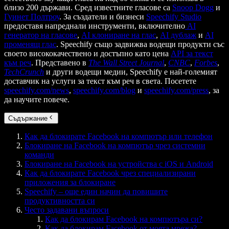
близо 200 държави. Сред известните гласове са
Snoop Dogg
и
Гуинет Полтроу
. За създатели и бизнеси
Speechify Studio
предоставя напреднали инструменти, включително
AI
генератор на гласове
,
AI клониране на глас
,
AI дублаж
и
AI
променящ глас
. Speechify също задвижва водещи продукти със
своето висококачествено и достъпно като цена
API за текст
към реч
. Представено в
The Wall Street Journal
,
CNBC
,
Forbes
,
TechCrunch
и други водещи медии, Speechify е най-големият
доставчик на услуги за текст към реч в света. Посетете
speechify.com/news
,
speechify.com/blog
и
speechify.com/press
, за
да научите повече.
Съдържание
Как да блокирате Facebook на компютър или телефон
Блокиране на Facebook на компютър чрез системни
команди
Блокиране на Facebook на устройства с iOS и Android
Как да блокирате Facebook чрез специализирани
приложения за блокиране
Speechify – още един начин да повишите
продуктивността си
Често задавани въпроси
Как да блокирам Facebook на компютъра си?
Как да блокирам Facebook от моята мрежа?