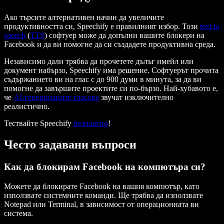
Ако търсите алтернативен начин да увеличите
продуктивността си, Speechify е правилният избор. Този
text to
speech
(
TTS
) софтуер може да допълни вашите блокери на
Facebook и да ви помогне да си създадете продуктивна среда.
Независимо дали трябва да прочетете дълъг имейл или
документ набързо, Speechify има решение. Софтуерът прочита
съдържанието ви на глас с до 900 думи в минута, за да ви
помогне да завършите проектите си по-бързо. Най-хубавото е,
че
AI-генерираните гласове
звучат изключително
реалистично.
Тествайте Speechify
безплатно
!
Често задавани въпроси
Как да блокирам Facebook на компютъра си?
Можете да блокирате Facebook на вашия компютър, като
използвате системните команди. Ще трябва да използвате
Notepad или Terminal, в зависимост от операционната ви
система.