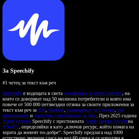
За Speechify
#1 четец за текст към реч
Speechify
е водещата в света
платформа за текст към реч
, на
която се доверяват над 50 милиона потребители и която има
повече от 500 000 петзвездни отзива за своите приложения за
текст към реч за
iOS
,
Android
,
разширение за Chrome
,
уеб
приложение
и
настолно приложение за Mac
. През 2025 година
Apple отличи
Speechify с престижната
Apple Design Award
на
WWDC
, определяйки я като „ключов ресурс, който помага на
хората да живеят по-добре“. Speechify предлага над 1000
естествено звучащи гласа на над 60 езика и се използва в