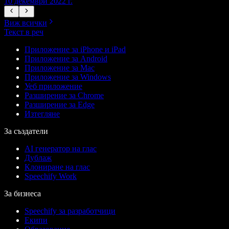
10 декември 2022 г.
1
Виж всички
Текст в реч
Приложение за iPhone и iPad
Приложение за Android
Приложение за Mac
Приложение за Windows
Уеб приложение
Разширение за Chrome
Разширение за Edge
Изтегляне
За създатели
AI генератор на глас
Дублаж
Клониране на глас
Speechify Work
За бизнеса
Speechify за разработчици
Екипи