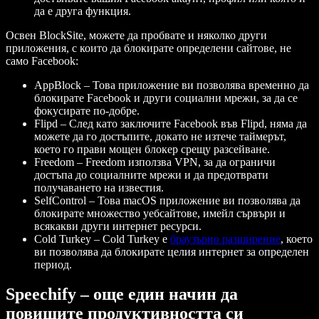
да е друга функция.
Освен BlockSite, можете да пробвате и няколко други
приложения, с които да блокирате определени сайтове, не
само Facebook:
AppBlock
– Това приложение ви позволява временно да
блокирате Facebook и други социални мрежи, за да се
фокусирате по-добре.
Flipd
– След като заключите Facebook във Flipd, няма да
можете да го достъпите, докато не изтече таймерът,
което го прави мощен блокер срещу разсейване.
Freedom
– Freedom използва VPN, за да ограничи
достъпа до социалните мрежи и да предотврати
получаването на известия.
SelfControl
– Това macOS приложение ви позволява да
блокирате множество уебсайтове, имейл сървъри и
всякакви други интернет ресурси.
Cold Turkey
– Cold Turkey е
браузърно разширение
, което
ви позволява да блокирате целия интернет за определен
период.
Speechify – още един начин да
повишите продуктивността си