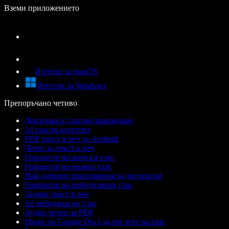
Вземи приложението
Изтегли за macOS
Изтегли за Windows
Препоръчано четиво
Диктовка и гласово въвеждане
AI гласов асистент
PDF текст в реч за Android
Четец за текст в реч
Генератор на женски глас
Генератор на мъжки глас
Най-добрите приложения за дислексия
Генератор на роботизиран глас
Аниме текст в реч
AI чейнджър на глас
Аудио четец за PDF
Може ли Google Docs да ми чете на глас