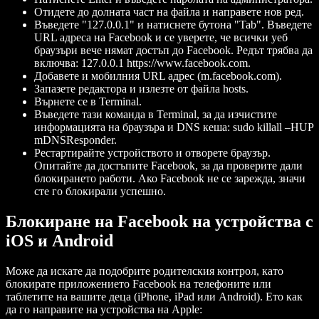
Отидете до долната част на файла и направете нов ред.
Въведете "127.0.0.1" и натиснете бутона "Tab". Въведете
URL адреса на Facebook и се уверете, че всички уеб
браузъри вече нямат достъп до Facebook. Редът трябва да
включва: 127.0.0.1 https://www.facebook.com.
Добавете и мобилния URL адрес (m.facebook.com).
Запазете редактора и излезте от файла hosts.
Върнете се в Terminal.
Въведете тази команда в Terminal, за да изчистите
информацията на браузъра и DNS кеша: sudo killall –HUP
mDNSResponder.
Рестартирайте устройството и отворете браузър.
Опитайте да достъпите Facebook, за да проверите дали
блокирането работи. Ако Facebook не се зарежда, значи
сте го блокирали успешно.
Блокиране на Facebook на устройства с
iOS и Android
Може да искате да подобрите родителския контрол, като
блокирате приложението Facebook на телефоните или
таблетите на вашите деца (iPhone, iPad или Android). Ето как
да го направите на устройства на Apple: