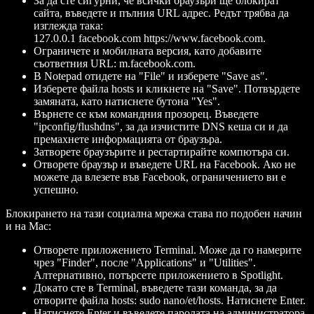
За да сте сигурни, че всички браузъри ще блокират
сайта, въведете и пълния URL адрес. Редът трябва да
изглежда така:
127.0.0.1 facebook.com https://www.facebook.com.
Ограничете и мобилната версия, като добавите
съответния URL: m.facebook.com.
В Notepad отидете на "File" и изберете "Save as".
Изберете файла hosts и кликнете на "Save". Потвърдете
замяната, като натиснете бутона "Yes".
Върнете се към командния прозорец. Въведете
"ipconfig/flushdns", за да изчистите DNS кеша си и да
премахнете информацията от браузъра.
Затворете браузърите и рестартирайте компютъра си.
Отворете браузър и въведете URL на Facebook. Ако не
можете да влезете във Facebook, ограничението ви е
успешно.
Блокирането на тази социална мрежа става по подобен начин
и на Mac:
Отворете приложението Terminal. Може да го намерите
чрез "Finder", после "Applications" и "Utilities".
Алтернативно, потърсете приложението в Spotlight.
Докато сте в Terminal, въведете тази команда, за да
отворите файла hosts: sudo nano/et/hosts. Натиснете Enter.
Натиснете Enter и въведете паролата на администратора.