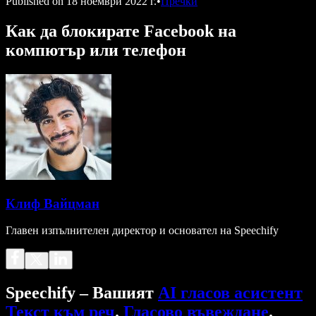
Published on
18 ноември 2022 г.
•
Пречки
Как да блокирате Facebook на
компютър или телефон
Клиф Вайцман
Главен изпълнителен директор и основател на Speechify
Speechify – Вашият
AI гласов асистент
Текст към реч
.
Гласово въвеждане
.