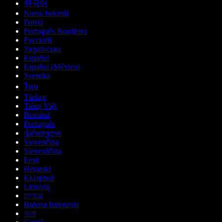
한국어
Norsk bokmål
Polski
Português Brasileiro
Русский
Українська
Español
Español (México)
Svenska
ไทย
Türkçe
Tiếng Việt
Română
Português
ქართული
Slovenčina
Slovenščina
Eesti
Hrvatski
Ελληνικά
Lietuvių
עברית
Bahasa Indonesia
বাংলা