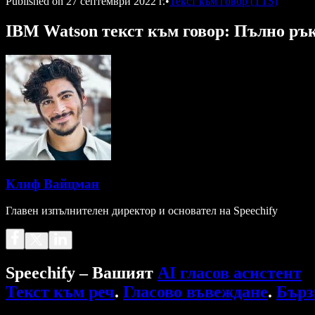
Published on
27 септември 2022 г.
•
Текст към говор (TTS)
IBM Watson текст към говор: Пълно рък
Клиф Вайцман
Главен изпълнителен директор и основател на Speechify
Speechify – Вашият
AI гласов асистент
Текст към реч
.
Гласово въвеждане
.
Бърз