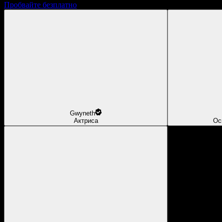
Пробвайте безплатно
Gwyneth
Актриса
Ос