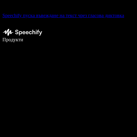
Speechify пуска въвеждане на текст чрез гласова диктовка
Пишете 5× по-бързо с гласово въвеждане
Продукти
Научете повече