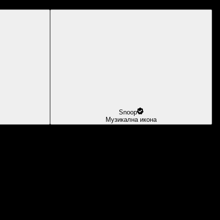
Snoop
Музикална икона