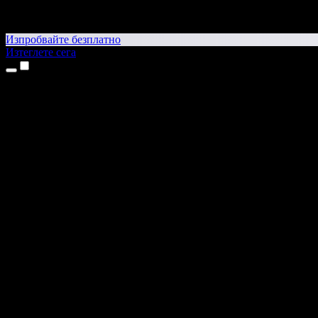
Изпробвайте безплатно
Изтеглете сега
Продукти
Текст в реч
Приложения за iPhone и iPad
Приложение за Android
Разширение за Chrome
Разширение за Edge
Уеб приложение
Приложение за Mac
Приложение за Windows