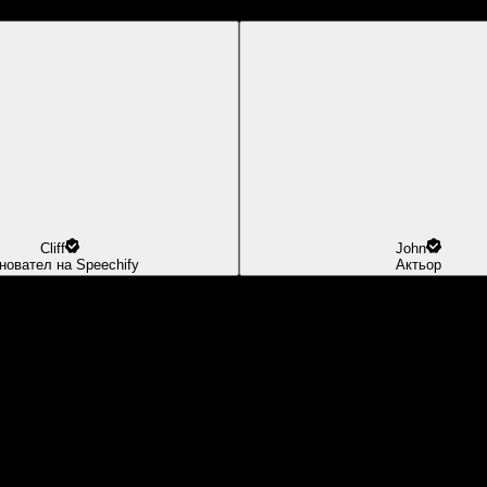
Cliff
John
новател на Speechify
Актьор