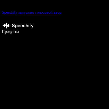
Speechify запускает голосовой ввод
Пишите в 5 раз быстрее с помощью голосового ввода
Продукты
Узнать больше