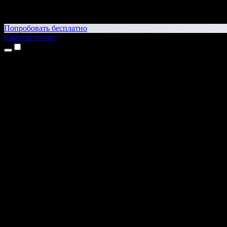
Попробовать бесплатно
Скачать сейчас
Продукты
Текст в речь
Приложение для iPhone и iPad
Приложение для Android
Расширение для Chrome
Расширение для Edge
Веб-приложение
Приложение для Mac
Приложение для Windows