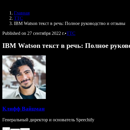
Speechify для DSA
Голосовые агенты SIMBA
Главная
Speechify для разработчиков
ТТС
IBM Watson текст в речь: Полное руководство и отзывы
Published on
27 сентября 2022 г.
•
ТТС
IBM Watson текст в речь: Полное руков
Клифф Вайцман
Генеральный директор и основатель Speechify