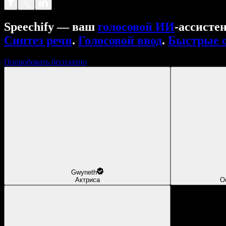
Speechify — ваш
голосовой ИИ
‑ассисте
Синтез речи
.
Голосовой ввод
.
Быстрые 
Попробовать бесплатно
Gwyneth
Актриса
О