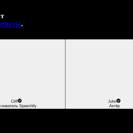
нт
ответы
.
Cliff
John
снователь Speechify
Актёр