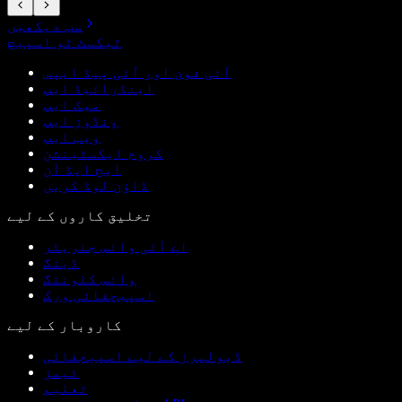
سب دیکھیں
ٹیکسٹ ٹو اسپیچ
آئی فون اور آئی پیڈ ایپس
اینڈرائیڈ ایپ
میک ایپ
ونڈوز ایپ
ویب ایپ
کروم ایکسٹینشن
ایج ایڈ آن
ڈاؤن لوڈ کریں
تخلیق کاروں کے لیے
اے آئی وائس جنریٹر
ڈبنگ
وائس کلوننگ
اسپیچفائی ورک
کاروبار کے لیے
ڈیولپرز کے لیے اسپیچفائی
ٹیمز
تعلیم