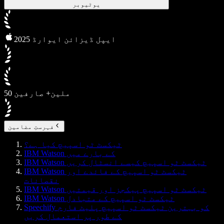
یوٹیوبر
2025 ایپل ڈیزائن ایوارڈ
50 ملین+ صارفین
فہرستِ مضامین
ٹیکسٹ ٹو اسپیچ کیا ہے؟
IBM Watson کے بارے میں
IBM Watson ٹیکسٹ ٹو اسپیچ کیسے انسٹال کریں
IBM Watson ٹیکسٹ ٹو اسپیچ کے فائدے اور
نقصانات
IBM Watson ٹیکسٹ ٹو اسپیچ پیکجز اور قیمتیں
IBM Watson ٹیکسٹ ٹو اسپیچ کے متبادل
Speechify کو بہترین ٹیکسٹ ٹو اسپیچ پلیٹ فارم
کے طور پر استعمال کریں