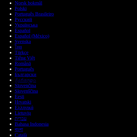
Norsk bokmål
Polski
Português Brasileiro
Русский
Українська
Español
Español (México)
Svenska
ไทย
Türkçe
Tiếng Việt
Română
Português
Български
ქართული
Slovenčina
Slovenščina
Eesti
Hrvatski
Ελληνικά
Lietuvių
עברית
Bahasa Indonesia
বাংলা
Català