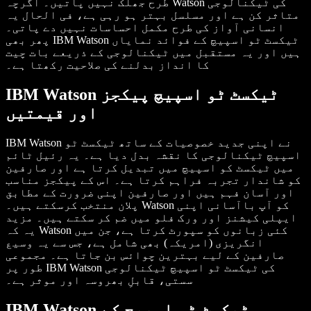
طرح جھلک نہیں پاتیں۔ اگرچہ Watson کی ٹیکنالوجی
متاثر کن ہے اور مسلسل بہتر ہو رہی ہے، فی الحال یہ
انسانی آواز کی طرح مکمل احساسات نہیں دے پاتی۔
پھر بھی IBM Watson ٹیکسٹ ٹو اسپیچ کے فوائد نمایاں
ہیں اور یہ مستقبل میں ٹیکنالوجی کے ذریعے بات چیت
کا انداز بدلنے کی صلاحیت رکھتا ہے۔
IBM Watson ٹیکسٹ ٹو اسپیچ پیکجز
اور قیمتیں
IBM Watson نے اپنی جدید خصوصیات کے ساتھ ٹیکسٹ ٹو
اسپیچ ٹیکنالوجی کا نقشہ بدل دیا ہے۔ یہ رئیل ٹائم
میں ٹیکسٹ کو اسپیچ میں تبدیل کرتا ہے اور صارفین
کو شاندار تجربہ فراہم کرتا ہے۔ اس کے پیکجز مناسب
اور آسان فہم ہیں اور صارفین اپنی ضرورت کے مطابق
پلان منتخب کرسکتے ہیں۔ Watson کو آپ باآسانی اپنی
ایپلی کیشنز اور ورک فلو میں ضم کر سکتے ہیں۔ مزید
یہ کہ Watson کئی زبانوں کو سپورٹ کرتا ہے، جن میں
انگریزی (امریکہ) بھی شامل ہے، جس سے یہ وسیع
صارفین کے لیے بہترین چوائس بن جاتا ہے۔ مجموعی
طور پر IBM Watson کی ٹیکسٹ ٹو اسپیچ ٹیکنالوجی
سستی، قابلِ بھروسہ اور موثر ہے۔
IBM Watson ٹیکسٹ ٹو اسپیچ کے