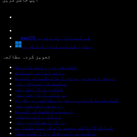
macOS کے لیے ڈاؤن لوڈ کریں
ونڈوز کے لیے ڈاؤن لوڈ کریں
تجویز کردہ مطالعہ
ڈکٹیشن اور وائس ٹائپنگ
وائس اے آئی اسسٹنٹ
اینڈرائیڈ پر پی ڈی ایف ٹیکسٹ ٹو اسپیچ
ٹیکسٹ ٹو اسپیچ ریڈر
خاتون آواز جنریٹر
مردانہ آواز جنریٹر
ڈسلیکسیا کے لیے بہترین مطالعہ پروگرام
روبوٹ وائس جنریٹر
اینیمے ٹیکسٹ ٹو اسپیچ
اے آئی وائس چینجر
پی ڈی ایف آڈیو ریڈر
کیا گوگل ڈاکس مجھے پڑھ کر سنا سکتا ہے
ٹیکسٹ ٹو اسپیچ کروم ایکسٹینشن