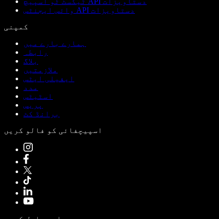
ٹیکسٹ ٹو اسپیچ API دستاویزات
وائس ایجنٹس API دستاویزات
کمپنی
ہمارے بارے میں
رابطہ
بلاگ
ملازمتیں
ایفیلی ایٹس
مدد
اسٹیٹس
پریس
برانڈ کٹ
اسپیچفائی کو فالو کریں
ایپ حاصل کریں