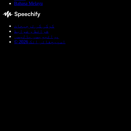
Bahasa Melayu
کوکی کی ترجیحات
شرائط و ضوابط
پرائیویسی پالیسی
© اسپیچفائی انک 2026