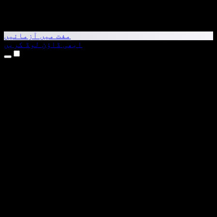
مفت میں آزمائیں
ابھی ڈاؤن لوڈ کریں
مصنوعات
متن کو آواز میں بدلیں
iPhone اور iPad ایپس
Android ایپ
Chrome ایکسٹینشن
Edge ایکسٹینشن
ویب ایپ
Mac ایپ