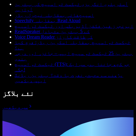
آسٹریلوی انگریزی ٹیکسٹ ٹو اسپیچ کی بہترین
آوازیں
اسپیچفائی بمقابلہ نیچرل ریڈر
Speechify بمقابلہ Read Aloud
ایونجرز فین فکشن آڈیو بکس اور ٹیکسٹ ٹو اسپیچ
ReadSpeaker کے 5 بہترین متبادل
Voice Dream Reader کی طاقت کا راز
ٹیکسٹ ٹو اسپیچ بمقابلہ اسکرین ریڈر: فرق کیا
ہے؟
بہترین 25 ٹیکسٹ ٹو سپیچ ایپس – جائزہ اور درجہ
بندی
ٹیکسٹ ٹو اسپیچ (TTS): جو کچھ جاننا ہے، سب ایک
جگہ!
پڑھنے سے محبت، نفرت یا دقت؟ بہترین ریڈنگ
ایپس دیکھیں
نئے بلاگز
سب دیکھیں