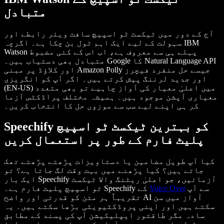
متبادل
آج کے دور میں ٹیکسٹ ٹو اسپیچ سافٹ ویئر رابطے اور
سہولت کے لیے ایک اہم ٹول بن چکا ہے۔ اگرچہ IBM
Watson پہلے ہی سے معروف ہے، اب اس کے کئی مضبوط
متبادل بھی دستیاب ہیں۔ Google کا Natural Language API
اور کلاؤڈ پر مبنی Amazon Polly جیسے حل منفرد فیچرز
اور جدید لرننگ پیش کرتے ہیں۔ اگر آپ کو انگریزی
(EN-US) میں اعلیٰ معیار کی آواز چاہیے تو بھی متعدد
معیاری آپشن موجود ہیں۔ ہمیشہ مختلف پراڈکٹس آزما
کر ہی اپنے لیے سب سے موزوں حل کا انتخاب کریں۔
Speechify کو بہترین ٹیکسٹ ٹو اسپیچ
پلیٹ فارم کے طور پر استعمال کریں
کیا آپ طویل مضامین یا دستاویزات پڑھتے پڑھتے تھک
جاتے ہیں؟ کیا پڑھنے میں بہت وقت لگ جاتا ہے؟ تو
ایک بار Speechify آزمائیں، جو اعلیٰ ریٹنگ والا ٹیکسٹ
سے آپ
Voice Over
ٹو اسپیچ پلیٹ فارم ہے۔ Speechify کے
تقریباً ہر متن کو قدرتی اور واضح AI آواز میں سن
سکتے ہیں اور اپنی پروڈکٹیویٹی بڑھا سکتے ہیں۔ یہ
سادہ مگر طاقتور ایپلیکیشن آپ کی پسند کے مطابق