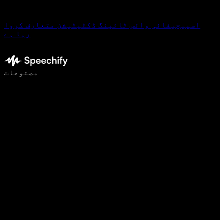
اسپیچیفائی وائس ٹائپنگ ڈکٹیٹیشن متعارف کروا
رہا ہے
وائس ٹائپنگ کے ساتھ 5 گنا تیزی سے لکھیں
مصنوعات
مزید جانیں