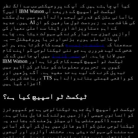
کیا آپ چاہتے ہیں کہ آپ کے پروجیکٹس سب سے الگ نظر
آئیں؟ IBM Watson ٹیکسٹ ٹو اسپیچ کے ذریعے آپ
باآسانی متن کو قدرتی لہجے والے آڈیو میں بدل سکتے
ہیں۔ جدید AI کی طاقت سے یہ زبردست ٹول صارفین کو ان
کے اہم دستاویزات اور ڈیٹا سے اعلیٰ معیار کی
آوازیں تیزی سے تیار کرنے کی سہولت دیتا ہے۔ چاہے
آپ طالب علم ہوں، بزنس اونر یا پروفیشنل — یہ
سمجھنا کہ
ٹیکسٹ ٹو اسپیچ
کیسے کام کرتا ہے، ہر اس
شخص کے لیے ضروری ہے جو نئی ٹیکنالوجی کو اپنے کام
میں لانا چاہے۔ اس
حتمی گائیڈ
میں آپ جانیں گے کہ
IBM Watson ٹیکسٹ ٹو اسپیچ کیسے کام کرتا ہے اور
کیوں یہ تحریری معلومات کو متاثر کن آڈیو میں
تبدیل کرنے کے لیے بے حد مفید ہے۔ آگے پڑھیں اور
دریافت کریں کہ TTS کو واقعی قیمتی بنانے والے اہم
اجزاء کیا ہیں!
ٹیکسٹ ٹو اسپیچ کیا ہے؟
ٹیکسٹ ٹو اسپیچ ایک جدید ٹیکنالوجی ہے جو کمپیوٹرز
کو انسانوں جیسی آواز میں بولنے کے قابل بناتی ہے۔
لمبے ڈاکیومنٹس یا ای میلز پڑھنے کے بجائے، یہ
ٹیکنالوجی متن کو آڈیو فائل میں بدل کر آپ کو آسانی
سے سننے کی سہولت دیتی ہے۔ مختلف آوازوں اور لہجوں
کے انتخاب اور رفتار و انداز میں تبدیلی کے ساتھ،