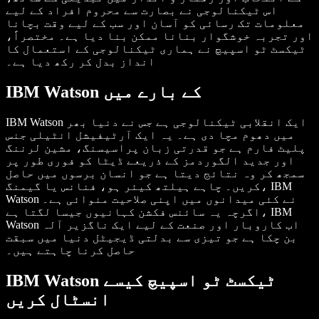
اس ٹیکنالوجی نے بصارت سے محروم افراد کے لیے
معلومات تک رسائی کو آسان اور سب کے لیے وقت بچانا
اور تجربہ خوشگوار بنانا ممکن بنا دیا ہے۔ مختصراً،
ٹیکسٹ ٹو اسپیچ نے ہماری ٹیکنالوجی کے استعمال کا
انداز بدل کر رکھ دیا ہے۔
IBM Watson کے بارے میں
IBM Watson ایک انقلابی ٹیکنالوجی ہے جس نے دنیا بھر
میں دھوم مچا دی ہے۔ یہ ایک آرٹیفیشل انٹیلی جنس
پلیٹ فارم ہے جو قدرتی زبان پراسیسنگ، مشین لرننگ
اور جدید الگوردمز کے ذریعے ڈیٹا کو فوری طور پر
سمجھ کر وہ نتائج دیتا ہے جو انسان برسوں میں حاصل
کریں۔ چاہے ہیلتھ کیئر ہو، فنانس یا گیمنگ، IBM
Watson نے کئی میدانوں میں اپنی صلاحیت منوائی ہے۔
اگرچہ یہ سائنس فکشن کہانیوں جیسا لگتا ہے، IBM
Watson اب کاروبار اور صنعت کے لیے ایک ناگزیر آلہ
بن چکا ہے جو تیزی سے بدلتی ڈیجیٹل دنیا میں سبقت
حاصل کرنا چاہتے ہیں۔
IBM Watson ٹیکسٹ ٹو اسپیچ کیسے
انسٹال کریں