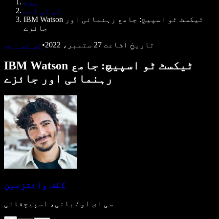
ہوم
ڈویلپرز کے لیے Speechify
ٹی ٹی ایس
IBM Watson ٹیکسٹ ٹو اسپیچ: جامع رہنمائی اور
جائزے
تاریخِ اشاعت
27 ستمبر، 2022
•
ٹی ٹی ایس
IBM Watson ٹیکسٹ ٹو اسپیچ: جامع
رہنمائی اور جائزے
کلف وائتزمین
سی ای او / بانی، اسپیچفائی