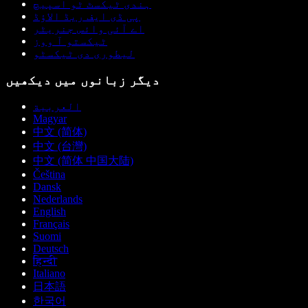
ہندی ٹیکسٹ ٹو اسپیچ
پی ڈی ایف ریڈ الاؤڈ
اے آئی وائس جنریٹر
ٹیکستو آ ووز
لیطوری دی ٹیکسٹو
دیگر زبانوں میں دیکھیں
العربية
Magyar
中文 (简体)
中文 (台灣)
中文 (简体 中国大陆)
Čeština
Dansk
Nederlands
English
Français
Suomi
Deutsch
हिन्दी
Italiano
日本語
한국어