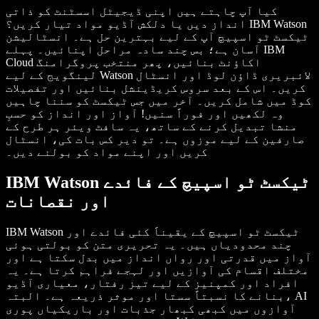
کیا آپ چاہتے ہیں اپنی ڈیجیٹل اسسٹنٹ کو ذاتی
انداز دیں یا دلکش آڈیو مواد تیار کریں؟ IBM Watson
ٹیکسٹ ٹو اسپیچ آپ کے لیے بہترین حل ہے۔ انسٹالیشن
آسان ہے؛ بس چند سادہ مراحل اپنائیں۔ پہلے IBM
Cloud اکاؤنٹ بنائیں، پھر منتخب پروگرامنگ
لینگویج کے لیے Watson لائبریری ڈاؤن لوڈ اور انسٹال
کریں۔ اس کے بعد سروس کریڈینشل بنائیں اور تفصیلات
کوڈ میں شامل کریں۔ آخر میں جس ٹیکسٹ کو سننا چاہیں
وہ لکھیں اور فوراً سنیں! آواز اور انداز کو حسبِ
منشا تبدیل کرنے کے ساتھ، یہ سافٹ ویئر ہر طرح کے
صارفین کے لیے موزوں ہے۔ تو دیر کس بات کی، انسٹال
کریں اور اپنے مواد کو بولنے دیں۔
IBM Watson ٹیکسٹ ٹو اسپیچ کے فائدے
اور نقصانات
IBM Watson ٹیکسٹ ٹو اسپیچ کے یقیناََ کئی فائدے اور
چند محدودیاں ہیں۔ یہ تحریری متن کو بولتی ہوئی
آواز میں قدرتی اور رواں انداز میں بدل سکتا ہے اور
مختلف اقسام کی آوازیں اور لہجے فراہم کرتا ہے۔ یہ
افراد اور کمپنیز کے لیے تیز رفتار، معیاری آڈیو
بنانے کا نسبتاً سستا اور موثر ذریعہ ہے۔ البتہ، AI
آوازوں میں کبھی کبھار جذبات اور باریکیاں پوری