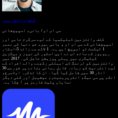
کلف وائتزمین
سی ای او / بانی، اسپیچفائی
کلف وائتزمین ڈسلیکسیا کے لیے سرگرم حامی اور
اسپیچفائی کے سی ای او و بانی ہیں، جو دنیا کی نمبر
1 ٹیکسٹ ٹو اسپیچ ایپ ہے۔ 1 لاکھ سے زائد 5-اسٹار
ریویوز کے ساتھ اس نے ایپ اسٹور کی نیوز و میگزین
کیٹیگری میں پہلی پوزیشن حاصل کی۔ 2017 میں
وائتزمین کو لرننگ ڈس ایبلٹی رکھنے والے افراد کے
لیے انٹرنیٹ کو زیادہ قابلِ رسائی بنانے پر فوربس 30
انڈر 30 میں شامل کیا گیا۔ ان کا تذکرہ ایڈسرج،
انک، پی سی میگ، انٹرپرینیئر، میشیبل اور کئی دیگر
نمایاں پلیٹ فارمز پر آ چکا ہے۔