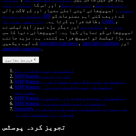
وائس کلوننگ
،
اے آئی ڈبنگ
، اور اس کا
اے آئی وائس
چینجر
۔ اسپیچفائی اپنی اعلیٰ معیار اور کم لاگت والی
کے ذریعے کئی اہم مصنوعات کو
ٹیکسٹ ٹو اسپیچ API
،
CNBC
،
طاقت فراہم کرتا ہے۔
وال اسٹریٹ جرنل
فوربز
،
ٹیک کرنچ
اور دیگر بڑے نیوز آؤٹ لیٹس نے
اسپیچفائی کو نمایاں کیا ہے۔ اسپیچفائی دنیا کا سب
سے بڑا ٹیکسٹ ٹو اسپیچ فراہم کنندہ ہے۔ مزید جاننے
اور
speechify.com/blog
،
speechify.com/news
کے لیے دیکھیں
۔
speechify.com/press
فہرستِ مضامین
ٹیکسٹ ٹو اسپیچ کیا ہے؟
IBM Watson کے بارے میں
IBM Watson ٹیکسٹ ٹو اسپیچ کیسے انسٹال کریں
IBM Watson ٹیکسٹ ٹو اسپیچ کے فائدے اور
نقصانات
IBM Watson ٹیکسٹ ٹو اسپیچ پیکجز اور قیمتیں
IBM Watson ٹیکسٹ ٹو اسپیچ کے متبادل
Speechify کو بہترین ٹیکسٹ ٹو اسپیچ پلیٹ فارم
کے طور پر استعمال کریں
تجویز کردہ پوسٹس