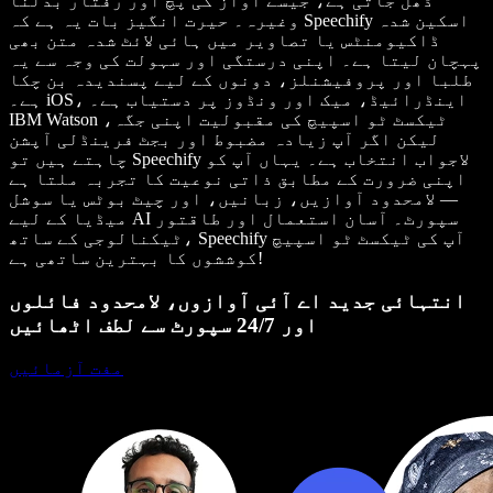
ڈھل جاتی ہے، جیسے آواز کی پچ اور رفتار بدلنا
وغیرہ۔ حیرت انگیز بات یہ ہے کہ Speechify اسکین شدہ
ڈاکیومنٹس یا تصاویر میں ہائی لائٹ شدہ متن بھی
پہچان لیتا ہے۔ اپنی درستگی اور سہولت کی وجہ سے یہ
طلبا اور پروفیشنلز، دونوں کے لیے پسندیدہ بن چکا
ہے۔ iOS، اینڈرائیڈ، میک اور ونڈوز پر دستیاب ہے۔
IBM Watson ٹیکسٹ ٹو اسپیچ کی مقبولیت اپنی جگہ،
لیکن اگر آپ زیادہ مضبوط اور بجٹ فرینڈلی آپشن
چاہتے ہیں تو Speechify لاجواب انتخاب ہے۔ یہاں آپ کو
اپنی ضرورت کے مطابق ذاتی نوعیت کا تجربہ ملتا ہے
— لامحدود آوازیں، زبانیں، اور چیٹ بوٹس یا سوشل
میڈیا کے لیے AI سپورٹ۔ آسان استعمال اور طاقتور
ٹیکنالوجی کے ساتھ، Speechify آپ کی ٹیکسٹ ٹو اسپیچ
کوششوں کا بہترین ساتھی ہے!
انتہائی جدید اے آئی آوازوں، لامحدود فائلوں
اور 24/7 سپورٹ سے لطف اٹھائیں
مفت آزمائیں