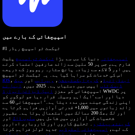
اسپیچفائی کے بارے میں
#1 ٹیکسٹ ٹو اسپیچ ریڈر
اسپیچفائی
دنیا کا سب سے بڑا
ٹیکسٹ ٹو اسپیچ
پلیٹ
فارم ہے، جس پر 50 ملین سے زائد صارفین اعتماد کرتے
ہیں اور 5 لاکھ سے زیادہ پانچ ستارہ ریویوز کے ذریعے
اس کی خدمات کو سراہا گیا ہے۔ یہ ٹیکسٹ ٹو اسپیچ
اینڈرائیڈ
،
کروم ایکسٹینشن
،
ویب ایپ
اور
میک
،
iOS
ڈیسک ٹاپ
ایپس میں دستیاب ہے۔ 2025 میں،
ایپل نے
WWDC پر
اسپیچفائی کو معزز
ایپل ڈیزائن ایوارڈ
دیا اور اسے ’ایک اہم وسیلہ قرار دیا جو لوگوں کو
اپنی زندگی جینے میں مدد دیتا ہے۔‘ اسپیچفائی 60 سے
زائد زبانوں میں 1,000+ قدرتی آوازیں فراہم کرتا ہے
اور لگ بھگ 200 ممالک میں استعمال ہوتا ہے۔ مشہور
شخصیات کی آوازوں میں شامل ہیں
سنُوپ ڈاگ
اور
گوینتھ پیلٹرو
۔ تخلیق کاروں اور کاروباری اداروں
کے لیے،
اسپیچفائی اسٹوڈیو
جدید ٹولز فراہم کرتا
ہے، جن میں شامل ہیں
اے آئی وائس جنریٹر
،
اے آئی