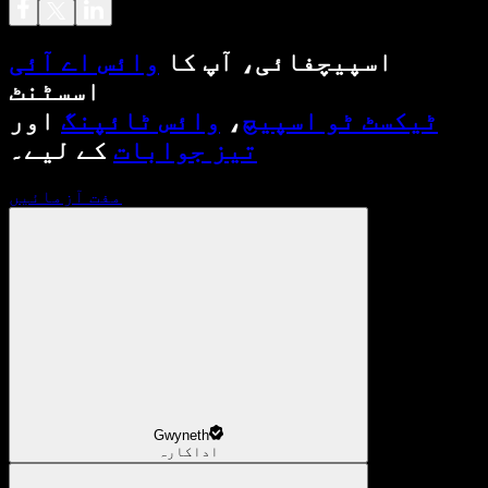
اسپیچفائی، آپ کا
وائس اے آئی
اسسٹنٹ
ٹیکسٹ ٹو اسپیچ
،
وائس ٹائپنگ
اور
تیز جوابات
کے لیے۔
مفت آزمائیں
Gwyneth
اداکارہ