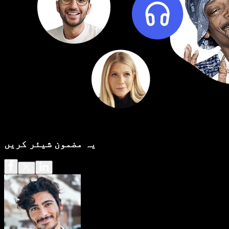
یہ مضمون شیئر کریں