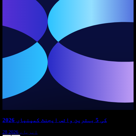
2026 کی 5 بہترین وائس ایجنٹ کمپنیاں
28 اپریل، 2026