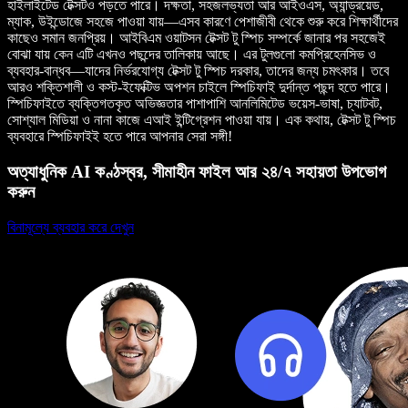
হাইলাইটেড টেক্সটও পড়তে পারে। দক্ষতা, সহজলভ্যতা আর আইওএস, অ্যান্ড্রয়েড,
ম্যাক, উইন্ডোজে সহজে পাওয়া যায়—এসব কারণে পেশাজীবী থেকে শুরু করে শিক্ষার্থীদের
কাছেও সমান জনপ্রিয়। আইবিএম ওয়াটসন টেক্সট টু স্পিচ সম্পর্কে জানার পর সহজেই
বোঝা যায় কেন এটি এখনও পছন্দের তালিকায় আছে। এর টুলগুলো কমপ্রিহেনসিভ ও
ব্যবহার-বান্ধব—যাদের নির্ভরযোগ্য টেক্সট টু স্পিচ দরকার, তাদের জন্য চমৎকার। তবে
আরও শক্তিশালী ও কস্ট-ইফেক্টিভ অপশন চাইলে স্পিচিফাই দুর্দান্ত পছন্দ হতে পারে।
স্পিচিফাইতে ব্যক্তিগতকৃত অভিজ্ঞতার পাশাপাশি আনলিমিটেড ভয়েস-ভাষা, চ্যাটবট,
সোশ্যাল মিডিয়া ও নানা কাজে এআই ইন্টিগ্রেশন পাওয়া যায়। এক কথায়, টেক্সট টু স্পিচ
ব্যবহারে স্পিচিফাইই হতে পারে আপনার সেরা সঙ্গী!
অত্যাধুনিক AI কণ্ঠস্বর, সীমাহীন ফাইল আর ২৪/৭ সহায়তা উপভোগ
করুন
বিনামূল্যে ব্যবহার করে দেখুন