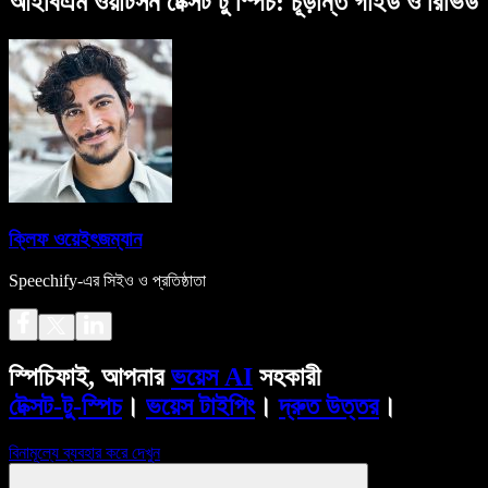
আইবিএম ওয়াটসন টেক্সট টু স্পিচ: চূড়ান্ত গাইড ও রিভিউ
ক্লিফ ওয়েইৎজম্যান
Speechify-এর সিইও ও প্রতিষ্ঠাতা
স্পিচিফাই, আপনার
ভয়েস AI
সহকারী
টেক্সট-টু-স্পিচ
।
ভয়েস টাইপিং
।
দ্রুত উত্তর
।
বিনামূল্যে ব্যবহার করে দেখুন