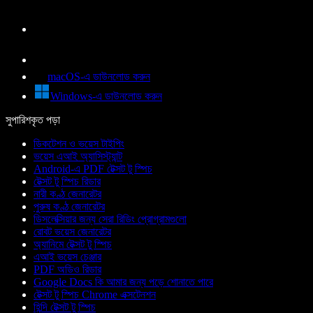
macOS-এ ডাউনলোড করুন
Windows-এ ডাউনলোড করুন
সুপারিশকৃত পড়া
ডিকটেশন ও ভয়েস টাইপিং
ভয়েস এআই অ্যাসিস্ট্যান্ট
Android-এ PDF টেক্সট টু স্পিচ
টেক্সট টু স্পিচ রিডার
নারী কণ্ঠ জেনারেটর
পুরুষ কণ্ঠ জেনারেটর
ডিসলেক্সিয়ার জন্য সেরা রিডিং প্রোগ্রামগুলো
রোবট ভয়েস জেনারেটর
অ্যানিমে টেক্সট টু স্পিচ
এআই ভয়েস চেঞ্জার
PDF অডিও রিডার
Google Docs কি আমার জন্য পড়ে শোনাতে পারে
টেক্সট টু স্পিচ Chrome এক্সটেনশন
হিন্দি টেক্সট টু স্পিচ