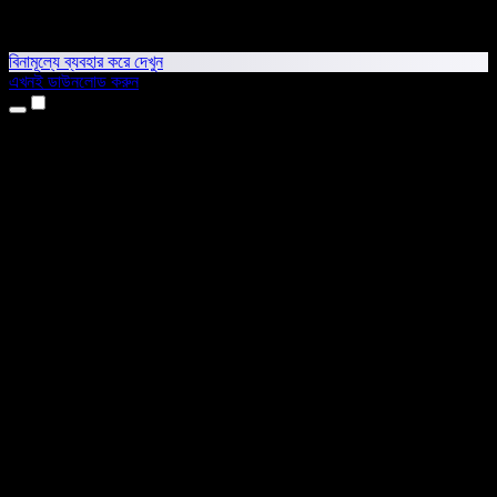
বিনামূল্যে ব্যবহার করে দেখুন
এখনই ডাউনলোড করুন
প্রোডাক্ট
টেক্সট টু স্পিচ
আইফোন ও আইপ্যাড অ্যাপ
অ্যান্ড্রয়েড অ্যাপ
ক্রোম এক্সটেনশন
এজ এক্সটেনশন
ওয়েব অ্যাপ
ম্যাক অ্যাপ
উইন্ডোজ অ্যাপ
এআই ভয়েস জেনারেটর