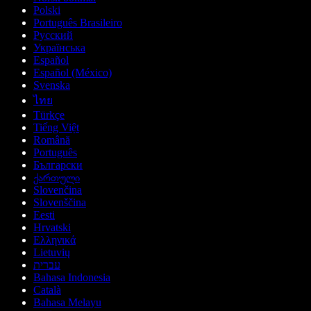
Polski
Português Brasileiro
Русский
Українська
Español
Español (México)
Svenska
ไทย
Türkçe
Tiếng Việt
Română
Português
Български
ქართული
Slovenčina
Slovenščina
Eesti
Hrvatski
Ελληνικά
Lietuvių
עברית
Bahasa Indonesia
Català
Bahasa Melayu