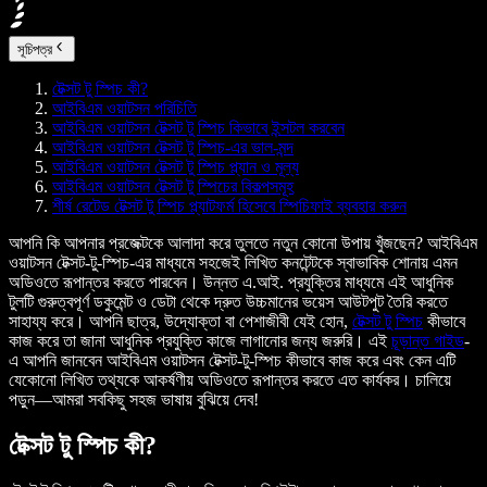
সূচিপত্র
টেক্সট টু স্পিচ কী?
আইবিএম ওয়াটসন পরিচিতি
আইবিএম ওয়াটসন টেক্সট টু স্পিচ কিভাবে ইন্সটল করবেন
আইবিএম ওয়াটসন টেক্সট টু স্পিচ-এর ভাল-মন্দ
আইবিএম ওয়াটসন টেক্সট টু স্পিচ প্ল্যান ও মূল্য
আইবিএম ওয়াটসন টেক্সট টু স্পিচের বিকল্পসমূহ
শীর্ষ রেটেড টেক্সট টু স্পিচ প্ল্যাটফর্ম হিসেবে স্পিচিফাই ব্যবহার করুন
আপনি কি আপনার প্রজেক্টকে আলাদা করে তুলতে নতুন কোনো উপায় খুঁজছেন? আইবিএম
ওয়াটসন টেক্সট-টু-স্পিচ-এর মাধ্যমে সহজেই লিখিত কনটেন্টকে স্বাভাবিক শোনায় এমন
অডিওতে রূপান্তর করতে পারবেন। উন্নত এ.আই. প্রযুক্তির মাধ্যমে এই আধুনিক
টুলটি গুরুত্বপূর্ণ ডকুমেন্ট ও ডেটা থেকে দ্রুত উচ্চমানের ভয়েস আউটপুট তৈরি করতে
সাহায্য করে। আপনি ছাত্র, উদ্যোক্তা বা পেশাজীবী যেই হোন,
টেক্সট টু স্পিচ
কীভাবে
কাজ করে তা জানা আধুনিক প্রযুক্তি কাজে লাগানোর জন্য জরুরি। এই
চূড়ান্ত গাইড
-
এ আপনি জানবেন আইবিএম ওয়াটসন টেক্সট-টু-স্পিচ কীভাবে কাজ করে এবং কেন এটি
যেকোনো লিখিত তথ্যকে আকর্ষণীয় অডিওতে রূপান্তর করতে এত কার্যকর। চালিয়ে
পড়ুন—আমরা সবকিছু সহজ ভাষায় বুঝিয়ে দেব!
টেক্সট টু স্পিচ কী?