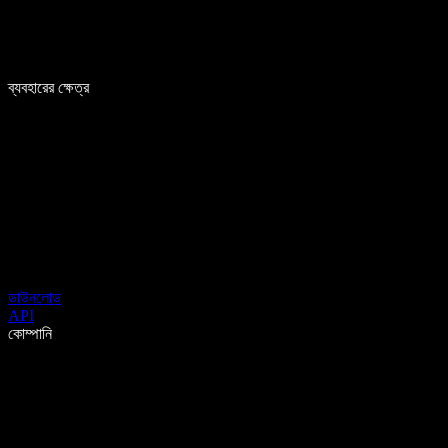
ব্যবহারের ক্ষেত্র
ডাউনলোড
API
কোম্পানি