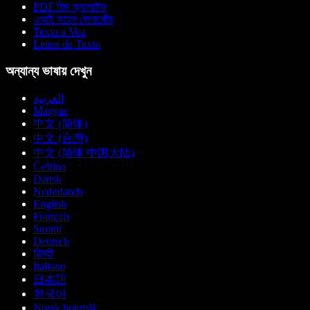
PDF রিড অ্যালাউড
এআই ভয়েস জেনারেটর
Texto a Voz
Leitor de Texto
অন্যান্য ভাষায় দেখুন
العربية
Magyar
中文 (简体)
中文 (台灣)
中文 (简体 中国大陆)
Čeština
Dansk
Nederlands
English
Français
Suomi
Deutsch
हिन्दी
Italiano
日本語
한국어
Norsk bokmål