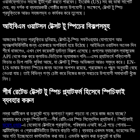
ওয়ার্কফ্লোতেও সহজে ইন্টিগ্রেট করতে পারবেন। ইংরেজি (US) সহ বহু ভাষা সাপোর্ট
দেয়, বড় দর্শক বা ব্যবহারকারী গোষ্ঠীর জন্য উপযোগী। সংক্ষেপে, টেক্সট টু স্পিচ
প্রযুক্তিকে আরও সহজলভ্য ও কার্যকর করে তুলেছে।
আইবিএম ওয়াটসন টেক্সট টু স্পিচের বিকল্পসমূহ
আজকের উন্নত প্রযুক্তির দুনিয়ায়, টেক্সট-টু-স্পিচ সফটওয়্যার যোগাযোগ আর
অ্যাক্সেসিবিলিটির জন্য একেবারে অপরিহার্য হয়ে উঠেছে। আইবিএম ওয়াটসন অনেক দিন
শীর্ষে থাকলেও, এখন বেশ কয়েকটি দুর্দান্ত বিকল্প এসেছে। গুগলের ন্যাচারাল ল্যাঙ্গুয়েজ
API থেকে শুরু করে ক্লাউড-ভিত্তিক অ্যামাজন পলি—এসব প্ল্যাটফর্মে শক্তিশালী
ফিচার ও ডিপ লার্নিং সুবিধা আছে, যা টেক্সট টু স্পিচ অভিজ্ঞতা আরও সমৃদ্ধ করে। EN-
US ভাষায় উন্নত স্পিচের জন্য অনেক অপশন রয়েছে, প্রয়োজন ও পছন্দ অনুযায়ী বেছে
নেওয়া যায়। তাই বিভিন্ন পণ্য চেষ্টা করে নিজের জন্য সবচেয়ে উপযোগী সমাধানটি খুঁজে
নিন।
শীর্ষ রেটেড টেক্সট টু স্পিচ প্ল্যাটফর্ম হিসেবে স্পিচিফাই
ব্যবহার করুন
লম্বা আর্টিকেল বা ডকুমেন্ট পড়ে ক্লান্ত? দ্রুত পড়তে না পেরে কাজ জমে যাচ্ছে?
ব্যবহার করে দেখুন স্পিচিফাই—শীর্ষ রেটিং-এর স্পিচ সিন্থেসিস প্ল্যাটফর্ম। স্পিচিফাই
ভয়েস ওভার
-এ যেকোনো টেক্সটকে প্রাকৃতিক, পরিষ্কার এআই কণ্ঠে পড়ে শোনায়—
মাল্টিটাস্কিং ও প্রোডাক্টিভিটিতে মিলবে বাড়তি গতি। ব্যবহার একদম সহজ, ভয়েসের পিচ
আর গতি ইচ্ছেমতো কাস্টমাইজ করা যায়। এমনকি স্ক্যান করা ডকুমেন্ট বা ছবির