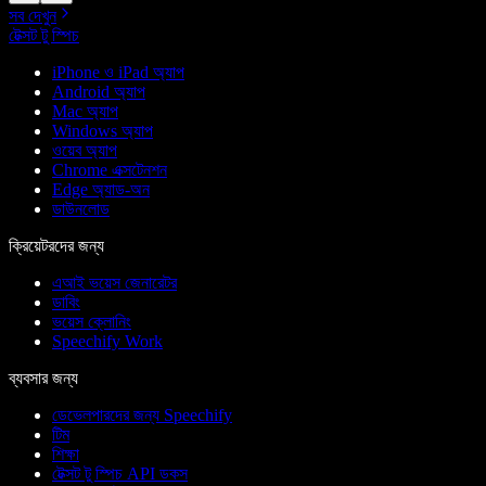
সব দেখুন
টেক্সট টু স্পিচ
iPhone ও iPad অ্যাপ
Android অ্যাপ
Mac অ্যাপ
Windows অ্যাপ
ওয়েব অ্যাপ
Chrome এক্সটেনশন
Edge অ্যাড-অন
ডাউনলোড
ক্রিয়েটরদের জন্য
এআই ভয়েস জেনারেটর
ডাবিং
ভয়েস ক্লোনিং
Speechify Work
ব্যবসার জন্য
ডেভেলপারদের জন্য Speechify
টিম
শিক্ষা
টেক্সট টু স্পিচ API ডকস