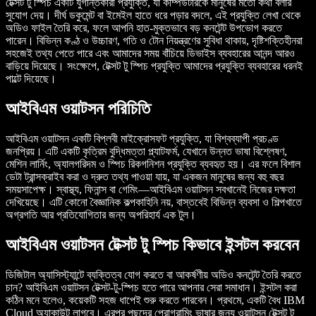
টেক্সট টু স্পিচ একটি যুগান্তকারী প্রযুক্তি, যা কম্পিউটারকে মানুষের মতো কথা বলার
সুযোগ দেয়। দীর্ঘ ডকুমেন্ট বা ইমেইল হাতে ধরে পড়ার বদলে, এই প্রযুক্তি লেখা থেকে
অডিও ফাইল তৈরি করে, ফলে আপনি হাত-মুক্তভাবে বড় কনটেন্ট উপভোগ করতে
পারেন। বিভিন্ন কণ্ঠ ও উচ্চারণ, গতি ও টোন নিয়ন্ত্রণের সুবিধা থাকায়, দৃষ্টিশক্তিহীনরা
সহজেই তথ্য পেতে পারে এবং আমাদের সময় বাঁচিয়ে ডিভাইস ব্যবহারের আনন্দ আরও
বাড়িয়ে দিয়েছে। সংক্ষেপে, টেক্সট টু স্পিচ প্রযুক্তি আমাদের প্রযুক্তি ব্যবহারের ধরনই
পাল্টে দিয়েছে।
আইবিএম ওয়াটসন পরিচিতি
আইবিএম ওয়াটসন একটি বিপ্লবী মাইক্রোসফট প্রযুক্তি, যা বিশ্বব্যাপী প্রচণ্ড
জনপ্রিয়। এটি একটি কৃত্রিম বুদ্ধিমত্তা প্ল্যাটফর্ম, যেখানে উন্নত ভাষা বিশ্লেষণ,
মেশিন লার্নিং, অ্যালগরিদম ও স্পিচ রিকগনিশন প্রযুক্তি ব্যবহৃত হয়। এর ফলে বিশাল
ডেটা ট্রান্সক্রাইব করা ও দ্রুত তথ্য পাওয়া যায়, যা একজন মানুষের জন্য বহু বছর
সময়সাপেক্ষ। স্বাস্থ্য, ফিনান্স বা গেমিং—আইবিএম ওয়াটসন সবখানেই নিজের দক্ষতা
দেখিয়েছে। এটি কোনো বৈজ্ঞানিক কল্পকাহিনি নয়, বাস্তবেই বিভিন্ন ব্যবসা ও শিল্পখাতে
অগ্রগতি আর প্রতিযোগিতার জন্য অপরিহার্য এক টুল।
আইবিএম ওয়াটসন টেক্সট টু স্পিচ কিভাবে ইন্সটল করবেন
ডিজিটাল অ্যাসিস্ট্যান্টে ব্যক্তিত্ব যোগ করতে বা আকর্ষণীয় অডিও কনটেন্ট তৈরি করতে
চান? আইবিএম ওয়াটসন টেক্সট-টু-স্পিচ হতে পারে আপনার সেরা সমাধান। ইন্সটল করা
কঠিন মনে হলেও, কয়েকটি সহজ ধাপেই শুরু করতে পারবেন। প্রথমে, একটি বৈধ IBM
Cloud অ্যাকাউন্ট লাগবে। এরপর পছন্দের প্রোগ্রামিং ভাষার জন্য ওয়াটসন টেক্সট টু