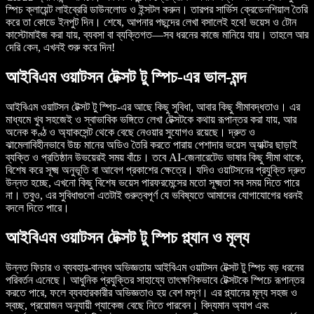
স্পিচ ক্লায়েন্ট লাইব্রেরি ডাউনলোড ও ইন্সটল করুন। তারপর সার্ভিস ক্রেডেনশিয়াল তৈরি
করে তা কোডে ইনপুট দিন। শেষে, আপনার পছন্দের লেখা বসালেই হবে! ভয়েস ও টোন
কাস্টোমাইজ করা যায়, ব্যবসা বা ব্যক্তিগত—সব ধরনের কাজে মানিয়ে যায়। তাহলে আর
দেরি কেন, এখনই শুরু করে দিন!
আইবিএম ওয়াটসন টেক্সট টু স্পিচ-এর ভাল-মন্দ
আইবিএম ওয়াটসন টেক্সট টু স্পিচ-এর আছে কিছু সুবিধা, আবার কিছু সীমাবদ্ধতাও। এর
মাধ্যমে খুব সহজেই ও স্বাভাবিক ভঙ্গিতে লেখা টেক্সটকে কথায় রূপান্তর করা যায়, আর
অনেক কণ্ঠ ও অ্যাকসেন্ট থেকে বেছে নেওয়ার সুযোগও রয়েছে। দ্রুত ও
ঝামেলাবিহীনভাবে উচ্চ মানের অডিও তৈরি করতে পারায় পেশাদার ভয়েস অ্যাক্টর ছাড়াই
ব্যক্তি ও প্রতিষ্ঠান উভয়েরই সময় বাঁচে। তবে AI-জেনারেটেড ভাষার কিছু সীমা থাকে,
বিশেষ করে সূক্ষ্ম অনুভূতি বা আবেগ প্রকাশের ক্ষেত্রে। যদিও ওয়াটসনের প্রযুক্তি দ্রুত
উন্নত হচ্ছে, এখনো কিছু বিশেষ ভয়েস পারফরমেন্সের মতো সূক্ষ্মতা সব সময় দিতে পারে
না। তবুও, এর সুবিধাগুলো এতটাই গুরুত্বপূর্ণ যে ভবিষ্যতে আমাদের যোগাযোগের ধরনই
বদলে দিতে পারে।
আইবিএম ওয়াটসন টেক্সট টু স্পিচ প্ল্যান ও মূল্য
উন্নত ফিচার ও ব্যবহার-বান্ধব অভিজ্ঞতায় আইবিএম ওয়াটসন টেক্সট টু স্পিচ বড় ধরনের
পরিবর্তন এনেছে। আধুনিক প্রযুক্তির সাহায্যে তাৎক্ষণিকভাবে টেক্সটকে স্পিচে রূপান্তর
করতে পারে, ফলে ব্যবহারকারীর অভিজ্ঞতাও হয় বেশ মসৃণ। এর প্ল্যানের মূল্য সহজ ও
স্বচ্ছ, প্রয়োজন অনুযায়ী প্যাকেজ বেছে নিতে পারবেন। বিদ্যমান অ্যাপ এবং