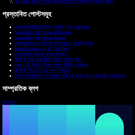
শীর্ষ রেটেড টেক্সট টু স্পিচ প্ল্যাটফর্ম হিসেবে স্পিচিফাই ব্যবহার করুন
প্রস্তাবিত পোস্টসমূহ
সেরা অস্ট্রেলিয়ান ইংলিশ টেক্সট টু স্পিচ ভয়েসসমূহ
Speechify বনাম Natural Reader
Speechify বনাম Read Aloud
অ্যাভেঞ্জার্স ফ্যান ফিকশন অডিওবুক ও টেক্সট-টু-স্পিচ
ReadSpeaker-এর ৫টি সেরা বিকল্প
ভয়েস ড্রিম রিডারের ক্ষমতা উন্মোচন
টেক্সট-টু-স্পিচ বনাম স্ক্রিন রিডার: পার্থক্য কী?
সেরা ২৫টি টেক্সট-টু-স্পিচ অ্যাপ: রিভিউ ও র্যাঙ্কিং
টেক্সট টু স্পিচ (TTS): সম্পূর্ণ গাইড!
পড়তে ভালোবাসেন, ঘৃণা করেন, নাকি কষ্ট পান? দেখুন সেরা রিডিং অ্যাপগুলো
সাম্প্রতিক ব্লগ
সব দেখুন