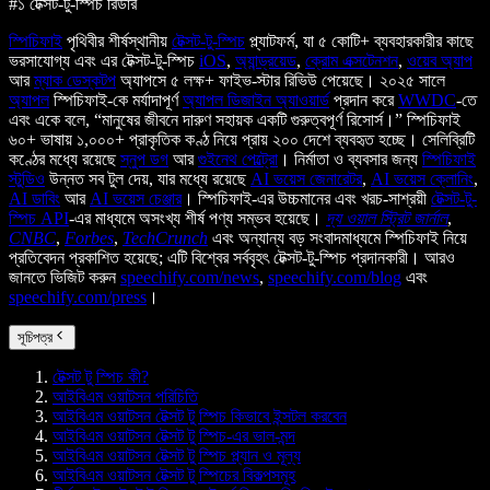
#১ টেক্সট-টু-স্পিচ রিডার
স্পিচিফাই
পৃথিবীর শীর্ষস্থানীয়
টেক্সট-টু-স্পিচ
প্ল্যাটফর্ম, যা ৫ কোটি+ ব্যবহারকারীর কাছে
ভরসাযোগ্য এবং এর টেক্সট-টু-স্পিচ
iOS
,
অ্যান্ড্রয়েড
,
ক্রোম এক্সটেনশন
,
ওয়েব অ্যাপ
আর
ম্যাক ডেস্কটপ
অ্যাপসে ৫ লক্ষ+ ফাইভ-স্টার রিভিউ পেয়েছে। ২০২৫ সালে
অ্যাপল
স্পিচিফাই-কে মর্যাদাপূর্ণ
অ্যাপল ডিজাইন অ্যাওয়ার্ড
প্রদান করে
WWDC
-তে
এবং একে বলে, “মানুষের জীবনে দারুণ সহায়ক একটি গুরুত্বপূর্ণ রিসোর্স।” স্পিচিফাই
৬০+ ভাষায় ১,০০০+ প্রাকৃতিক কণ্ঠ নিয়ে প্রায় ২০০ দেশে ব্যবহৃত হচ্ছে। সেলিব্রিটি
কণ্ঠের মধ্যে রয়েছে
স্নুপ ডগ
আর
গুইনেথ পেল্ট্রো
। নির্মাতা ও ব্যবসার জন্য
স্পিচিফাই
স্টুডিও
উন্নত সব টুল দেয়, যার মধ্যে রয়েছে
AI ভয়েস জেনারেটর
,
AI ভয়েস ক্লোনিং
,
AI ডাবিং
আর
AI ভয়েস চেঞ্জার
। স্পিচিফাই-এর উচ্চমানের এবং খরচ-সাশ্রয়ী
টেক্সট-টু-
স্পিচ API
-এর মাধ্যমে অসংখ্য শীর্ষ পণ্য সম্ভব হয়েছে।
দ্য ওয়াল স্ট্রিট জার্নাল
,
CNBC
,
Forbes
,
TechCrunch
এবং অন্যান্য বড় সংবাদমাধ্যমে স্পিচিফাই নিয়ে
প্রতিবেদন প্রকাশিত হয়েছে; এটি বিশ্বের সর্ববৃহৎ টেক্সট-টু-স্পিচ প্রদানকারী। আরও
জানতে ভিজিট করুন
speechify.com/news
,
speechify.com/blog
এবং
speechify.com/press
।
সূচিপত্র
টেক্সট টু স্পিচ কী?
আইবিএম ওয়াটসন পরিচিতি
আইবিএম ওয়াটসন টেক্সট টু স্পিচ কিভাবে ইন্সটল করবেন
আইবিএম ওয়াটসন টেক্সট টু স্পিচ-এর ভাল-মন্দ
আইবিএম ওয়াটসন টেক্সট টু স্পিচ প্ল্যান ও মূল্য
আইবিএম ওয়াটসন টেক্সট টু স্পিচের বিকল্পসমূহ