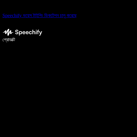
Speechify ভয়েস টাইপিং ডিকটেশন চালু করেছে
ভয়েস টাইপিং দিয়ে ৫ গুণ দ্রুত লিখুন
প্রোডাক্ট
আরও জানুন