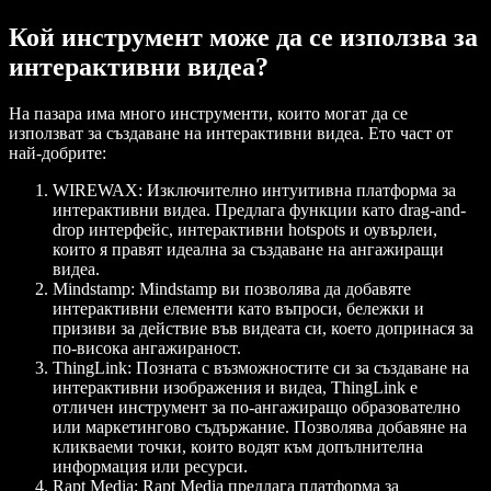
Кой инструмент може да се използва за
интерактивни видеа?
На пазара има много инструменти, които могат да се
използват за създаване на интерактивни видеа. Ето част от
най-добрите:
WIREWAX
: Изключително интуитивна платформа за
интерактивни видеа. Предлага функции като drag-and-
drop интерфейс, интерактивни hotspots и оувърлеи,
които я правят идеална за създаване на ангажиращи
видеа.
Mindstamp
: Mindstamp ви позволява да добавяте
интерактивни елементи като въпроси, бележки и
призиви за действие във видеата си, което допринася за
по-висока ангажираност.
ThingLink
: Позната с възможностите си за създаване на
интерактивни изображения и видеа, ThingLink е
отличен инструмент за по-ангажиращо образователно
или маркетингово съдържание. Позволява добавяне на
кликваеми точки, които водят към допълнителна
информация или ресурси.
Rapt Media
: Rapt Media предлага платформа за