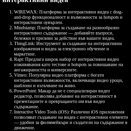
WIREWAX
: Платформа за интерактивни видеа с drag-
and-drop функционалност и възможности за hotspots и
интерактивни оувърлеи.
Mindstamp
: Платформа за създаване на разнообразно
интерактивно съдържание — добавяйте въпроси,
бележки и призиви за действие във вашите видеа.
ThingLink
: Инструмент за създаване на интерактивни
изображения и видеа за електронно обучение и
маркетинг.
Rapt
: Предлага широк набор от интерактивни видео
изживявания като тестове и hotspots за повишаване на
ангажираността и конверсиите.
Vimeo
: Популярна видео платформа с богати
интерактивни възможности, включващи видео уроци,
шаблони и излъчване на живо.
PowerPoint
: Макар да не е специализиран видео
редактор, позволява добавяне на интерактивност в
презентациите и превръщането им във видео
съдържание.
Interactive Video Tools (iOS)
: Различни iOS приложения
позволяват създаване на видеа с интерактивни елементи
— удобни за филммейкъри и създатели на съдържание в
движение.