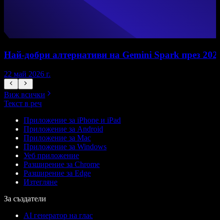
Най-добри алтернативи на Gemini Spark през 202
22 май 2026 г.
1
Виж всички
Текст в реч
Приложение за iPhone и iPad
Приложение за Android
Приложение за Mac
Приложение за Windows
Уеб приложение
Разширение за Chrome
Разширение за Edge
Изтегляне
За създатели
AI генератор на глас