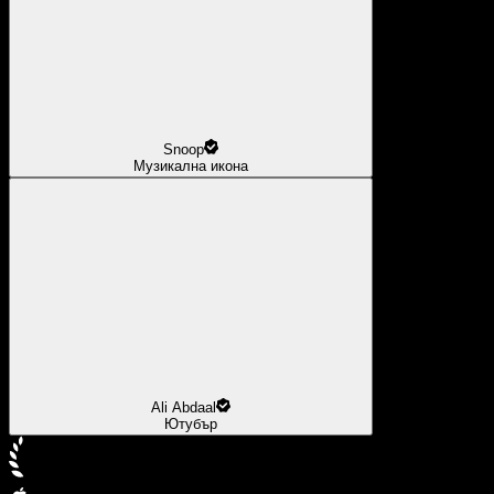
Snoop
Музикална икона
Ali Abdaal
Ютубър