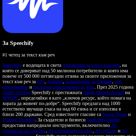
За Speechify
#1 четец за текст към реч
Speechify
е водещата в света
платформа за текст към реч
, на
която се доверяват над 50 милиона потребители и която има
повече от 500 000 петзвездни отзива за своите приложения за
текст към реч за
iOS
,
Android
,
разширение за Chrome
,
уеб
приложение
и
настолно приложение за Mac
. През 2025 година
Apple отличи
Speechify с престижната
Apple Design Award
на
WWDC
, определяйки я като „ключов ресурс, който помага на
хората да живеят по-добре“. Speechify предлага над 1000
естествено звучащи гласа на над 60 езика и се използва в
близо 200 държави. Сред известните гласове са
Snoop Dogg
и
Гуинет Полтроу
. За създатели и бизнеси
Speechify Studio
предоставя напреднали инструменти, включително
AI
генератор на гласове
,
AI клониране на глас
,
AI дублаж
и
AI