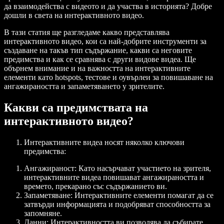
да взаимодейства с видеото и да участва в историята? Добре
дошли в света на интерактивното видео.
В тази статия ще разгледаме какво представлява
интерактивното видео, кои са най-добрите инструменти за
създаване на такъв тип съдържание, какви са неговите
предимства и как се сравнява с други видове видеа. Ще
обърнем внимание и на важността на интерактивните
елементи като hotspots, тестове и оувърлеи за повишаване на
ангажираността и запаметяването у зрителите.
Какви са предимствата на
интерактивното видео?
Интерактивните видеа носят няколко ключови
предимства:
Ангажираност
: Като насърчават участието на зрителя,
интерактивните видеа повишават ангажираността и
времето, прекарано със съдържанието ви.
Запаметяване
: Интерактивните елементи помагат да се
затвърди информацията и подобряват способността за
запомняне.
Данни
: Интерактивността ви позволява да събирате