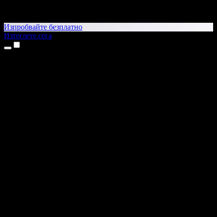
Изпробвайте безплатно
Изтеглете сега
Продукти
Текст в реч
Приложения за iPhone и iPad
Приложение за Android
Разширение за Chrome
Разширение за Edge
Уеб приложение
Приложение за Mac
Приложение за Windows