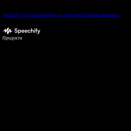
Speechify пуска въвеждане на текст чрез гласова диктовка
Пишете 5× по-бързо с гласово въвеждане
Продукти
Научете повече