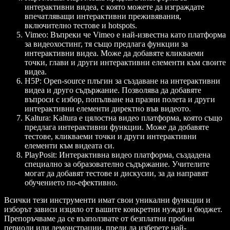
интерактивни видеа, с която можете да изграждате
впечатляващи интерактивни преживявания,
включително тестове и hotspots.
Vimeo
: Въпреки че Vimeo е най-известна като платформа
за видеохостинг, тя също предлага функции за
интерактивни видеа. Може да добавяте кликваеми
точки, глави и други интерактивни елементи към своите
видеа.
H5P
: Open-source плъгин за създаване на интерактивни
видеа и друго съдържание. Позволява да добавяте
въпроси с избор, попълване на празни полета и други
интерактивни елементи директно във видеото.
Kaltura
: Kaltura е цялостна видео платформа, която също
предлага интерактивни функции. Може да добавяте
тестове, кликваеми точки и други интерактивни
елементи към видеата си.
PlayPosit
: Интерактивна видео платформа, създадена
специално за образователно съдържание. Учителите
могат да добавят тестове и дискусии, за да направят
обучението по-ефективно.
Всички тези инструменти имат свои уникални функции и
изборът зависи изцяло от вашите конкретни нужди и бюджет.
Препоръчваме да се възползвате от безплатни пробни
периоди или демонстрации, преди да изберете най-