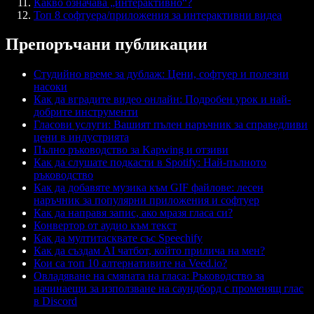
Какво означава „интерактивно“?
Топ 8 софтуера/приложения за интерактивни видеа
Препоръчани публикации
Студийно време за дублаж: Цени, софтуер и полезни
насоки
Как да вградите видео онлайн: Подробен урок и най-
добрите инструменти
Гласови услуги: Вашият пълен наръчник за справедливи
цени в индустрията
Пълно ръководство за Kapwing и отзиви
Как да слушате подкасти в Spotify: Най-пълното
ръководство
Как да добавяте музика към GIF файлове: лесен
наръчник за популярни приложения и софтуер
Как да направя запис, ако мразя гласа си?
Конвертор от аудио към текст
Как да мултитасквате със Speechify
Как да създам AI чатбот, който прилича на мен?
Кои са топ 10 алтернативите на Veed.io?
Овладяване на смяната на гласа: Ръководство за
начинаещи за използване на саундборд с променящ глас
в Discord