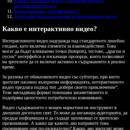
Каква е разликата между стандартно видео и
интерактивно видео?
Какво означава „интерактивно“?
Топ 8 софтуера/приложения за интерактивни видеа
Какво е интерактивно видео?
Интерактивното видео надгражда над стандартното линейно
гледане, като включва елементи за взаимодействие. Това
могат да бъдат кликваеми точки (hotspots), тестове, „драгни и
пусни“ интерфейси и изскачащи прозорци, които позволяват
на зрителите да се включат активно в съдържанието в реално
време.
За разлика от обикновеното видео със субтитри, при което
зрителят пасивно възприема информацията, интерактивното
видео предлага подход тип „избери своето приключение“.
Този завладяващ формат повишава запаметяването и
подобрява цялостното потребителско изживяване.
Видео съдържанието е мощен маркетингов инструмент в
днешния дигитален свят. То може да ангажира аудиторията, да
предаде информация и да създаде запомнящо се зрителско
преживяване. А какво ще кажете, ако направите това
преживяване още по-увлекателно? Какво, ако зрителят може