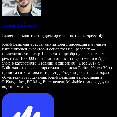
Клиф Вайцман
Главен изпълнителен директор и основател на Speechify
Клиф Вайцман е застъпник за хора с дислексия и е главен
изпълнителен директор и основател на Speechify —
приложението номер 1 в света за преобразуване на текст в
реч, с над 100 000 петзвездни отзива и първо място в App
Store в категорията „Новини и списания“. През 2017 г.
Вайцман е включен в престижния списък Forbes 30 под 30 за
приноса си към това интернет да бъде по-достъпен за хора с
обучителни затруднения. Клиф Вайцман е представян в
EdSurge, Inc., PC Mag, Entrepreneur, Mashable и много други
водещи медии.