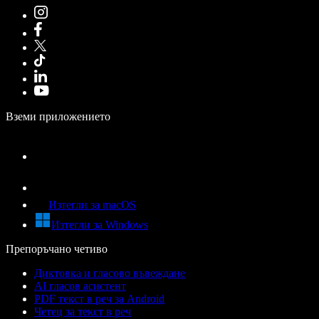
Вземи приложението
Изтегли за macOS
Изтегли за Windows
Препоръчано четиво
Диктовка и гласово въвеждане
AI гласов асистент
PDF текст в реч за Android
Четец за текст в реч