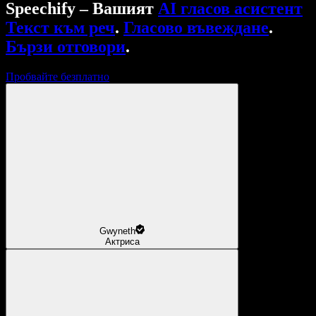
Speechify – Вашият
AI гласов асистент
Текст към реч
.
Гласово въвеждане
.
Бързи отговори
.
Пробвайте безплатно
Gwyneth
Актриса