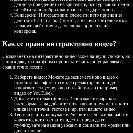
данни за поведението на зрителите, осигурявайки ценни
инсайти за по-добро планиране на съдържанието.
Конверсии
: Интерактивни елементи като призиви за
действие (call-to-action) могат да насочат зрителите към
желаните действия и да увеличат процента на
конверсия.
Как се прави интерактивно видео?
Създаването на интерактивно видео може да звучи сложно, но
с подходящата платформа процесът е напълно управляем и
сравнително лесен:
Изберете видео
: Можете да заснемете ново видео с
помощта на софтуер за видео редактиране или да
използвате съществуващо онлайн видео (например
видео от YouTube).
Добавете интерактивност
: Използвайте избраната
платформа, за да добавите интерактивни елементи като
кликваеми точки, тестове и др. към вашето видео.
Тествайте и публикувайте
: Уверете се, че всичко работи
коректно, като тествате видеото, преди да го
публикувате на вашия уебсайт, в социалните мрежи или
други канали.