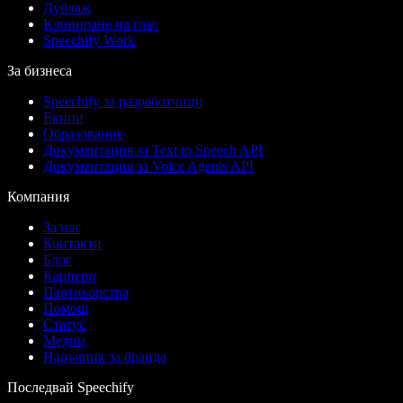
Дублаж
Клониране на глас
Speechify Work
За бизнеса
Speechify за разработчици
Екипи
Образование
Документация за Text to Speech API
Документация за Voice Agents API
Компания
За нас
Контакти
Блог
Кариери
Партньорства
Помощ
Статус
Медии
Наръчник за бранда
Последвай Speechify