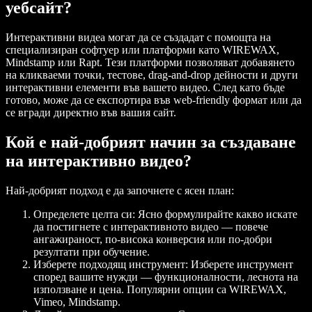
уебсайт?
Интерактивни видеа могат да се създадат с помощта на
специализиран софтуер или платформи като WIREWAX,
Mindstamp или Rapt. Тези платформи позволяват добавянето
на кликваеми точки, тестове, drag-and-drop дейности и други
интерактивни елементи във вашето видео. След като бъде
готово, може да се експортира във web-friendly формат или да
се вгради директно във вашия сайт.
Кой е най-добрият начин за създаване
на интерактивно видео?
Най-добрият подход е да започнете с ясен план:
Определете целта си
: Ясно формулирайте какво искате
да постигнете с интерактивното видео — повече
ангажираност, по-висока конверсия или по-добри
резултати при обучение.
Изберете подходящ инструмент
: Изберете инструмент
според вашите нужди — функционалности, леснота на
използване и цена. Популярни опции са WIREWAX,
Vimeo, Mindstamp.