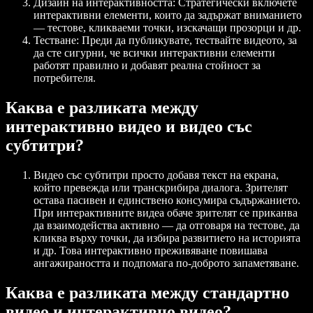
Дизайн на интерактивността
: Стратегически включете
интерактивни елементи, които да задържат вниманието
— тестове, кликваеми точки, изскачащи прозорци и др.
Тестване
: Преди да публикувате, тествайте видеото, за
да сте сигурни, че всички интерактивни елементи
работят правилно и добавят реална стойност за
потребителя.
Каква е разликата между
интерактивно видео и видео със
субтитри?
Видео със субтитри просто добавя текст на екрана,
който превежда или транскрибира диалога. Зрителят
остава пасивен и единствено консумира съдържанието.
При интерактивните видеа обаче зрителят се приканва
да взаимодейства активно — да отговаря на тестове, да
кликва върху точки, да избира развитието на историята
и др. Това интерактивно преживяване повишава
ангажираността и подпомага по-доброто запаметяване.
Каква е разликата между стандартно
видео и интерактивно видео?