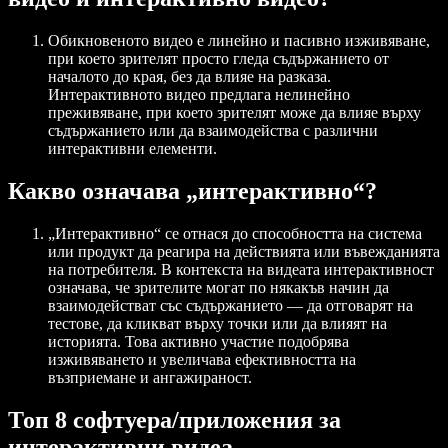
Обикновеното видео е линейно и пасивно изживяване,
при което зрителят просто гледа съдържанието от
началото до края, без да влияе на разказа.
Интерактивното видео предлага нелинейно
преживяване, при което зрителят може да влияе върху
съдържанието или да взаимодейства с различни
интерактивни елементи.
Какво означава „интерактивно“?
„Интерактивно“ се отнася до способността на система
или продукт да реагира на действията или въвежданията
на потребителя. В контекста на видеата интерактивност
означава, че зрителите могат по някакъв начин да
взаимодействат със съдържанието — да отговарят на
тестове, да кликват върху точки или да влияят на
историята. Това активно участие подобрява
изживяването и увеличава ефективността на
възприемане и ангажираност.
Топ 8 софтуера/приложения за
интерактивни видеа