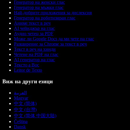
Генератор на женски глас
Генератор на мъжки глас
Най-добрите приложения за дислексия
Генератор на роботизиран глас
Аниме текст в реч
AI чейнджър на глас
Аудио четец за PDF
Може ли Google Docs да ми чете на глас
Разширение за Chrome за текст в реч
Текст в реч на хинди
Четене на PDF на глас
AI генератор на глас
Тексто а Вос
Leitor de Texto
Виж на други езици
العربية
Magyar
中文 (简体)
中文 (台灣)
中文 (简体 中国大陆)
Čeština
Dansk