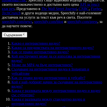
променящ глас
. Speechify също задвижва водещи продукти със
своето висококачествено и достъпно като цена
API за текст
към реч
. Представено в
The Wall Street Journal
,
CNBC
,
Forbes
,
TechCrunch
и други водещи медии, Speechify е най-големият
доставчик на услуги за текст към реч в света. Посетете
speechify.com/news
,
speechify.com/blog
и
speechify.com/press
, за
да научите повече.
Съдържание
Какво е интерактивно видео?
Какви са предимствата на интерактивното видео?
Как се прави интерактивно видео?
Кой инструмент може да се използва за интерактивни
видеа?
Може ли MP4 да бъде интерактивен?
Създаване на интерактивни видеа в Instagram и
уебсайтове
Как се прави видео интерактивно в уебсайт?
Кой е най-добрият начин за създаване на интерактивно
видео?
Каква е разликата между интерактивно видео и видео
със субтитри?
Каква е разликата между стандартно видео и
интерактивно видео?