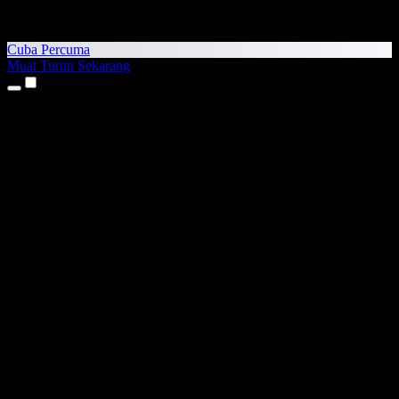
Cuba Percuma
Muat Turun Sekarang
Produk
Teks kepada Pertuturan
Aplikasi iPhone & iPad
Aplikasi Android
Sambungan Chrome
Sambungan Edge
Aplikasi Web
Aplikasi Mac
Aplikasi Windows