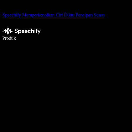
Speechify Memperkenalkan Ciri Dikte Penaipan Suara
Tulis 5× lebih pantas dengan menaip menggunakan suara
Produk
Ketahui Lebih Lanjut