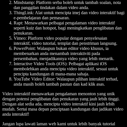
Mindstamp
: Platform serba boleh untuk tambah soalan, nota
dan panggilan tindakan dalam video anda.
ThingLink
: Alat untuk mencipta imej dan video interaktif bagi
e-pembelajaran dan pemasaran.
Rapt
: Menawarkan pelbagai pengalaman video interaktif
seperti kuiz dan hotspot, bagi meningkatkan penglibatan dan
penukaran.
Vimeo
: Platform video popular dengan penyelesaian
interaktif, video tutorial, templat dan penstriman langsung.
PowerPoint
: Walaupun bukan editor video khusus, ia
membenarkan anda menambah interaktiviti pada
persembahan, menjadikannya video yang lebih menarik.
Interactive Video Tools (iOS)
: Pelbagai aplikasi iOS
membolehkan anda mencipta video interaktif, sesuai untuk
pencipta kandungan di mana-mana sahaja.
YouTube Video Editor
: Walaupun pilihan interaktif terhad,
anda masih boleh tambah pautan dan kad klik asas.
Video interaktif menawarkan pengalaman menonton yang unik
dengan potensi penglibatan dan penukaran yang jauh lebih tinggi.
Dengan alat sedia ada, mencipta video interaktif kini jauh lebih
mudah. Sertai masa depan penciptaan kandungan dan jadikan video
anda interaktif!
Jangan lupa lawati laman web kami untuk lebih banyak tutorial