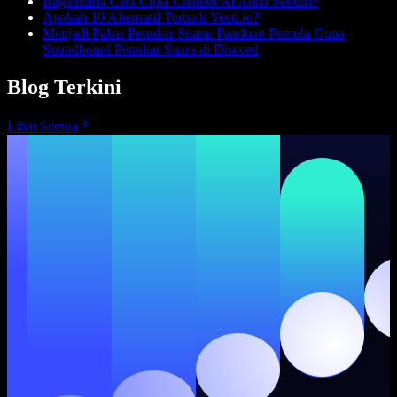
Bagaimana Cara Cipta Chatbot AI Anda Sendiri?
Apakah 10 Alternatif Terbaik Veed.io?
Menjadi Pakar Penukar Suara: Panduan Pemula Guna
Soundboard Penukar Suara di Discord
Blog Terkini
Lihat Semua