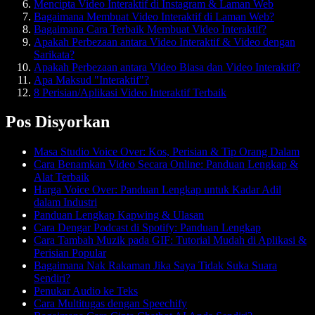
Mencipta Video Interaktif di Instagram & Laman Web
Bagaimana Membuat Video Interaktif di Laman Web?
Bagaimana Cara Terbaik Membuat Video Interaktif?
Apakah Perbezaan antara Video Interaktif & Video dengan
Sarikata?
Apakah Perbezaan antara Video Biasa dan Video Interaktif?
Apa Maksud "Interaktif"?
8 Perisian/Aplikasi Video Interaktif Terbaik
Pos Disyorkan
Masa Studio Voice Over: Kos, Perisian & Tip Orang Dalam
Cara Benamkan Video Secara Online: Panduan Lengkap &
Alat Terbaik
Harga Voice Over: Panduan Lengkap untuk Kadar Adil
dalam Industri
Panduan Lengkap Kapwing & Ulasan
Cara Dengar Podcast di Spotify: Panduan Lengkap
Cara Tambah Muzik pada GIF: Tutorial Mudah di Aplikasi &
Perisian Popular
Bagaimana Nak Rakaman Jika Saya Tidak Suka Suara
Sendiri?
Penukar Audio ke Teks
Cara Multitugas dengan Speechify