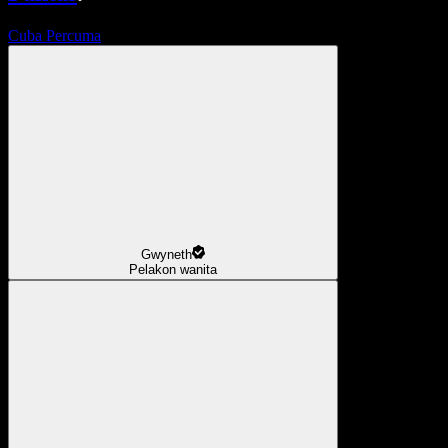
Cuba Percuma
Gwyneth
Pelakon wanita