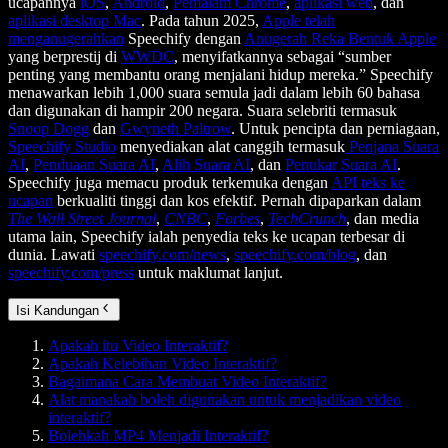
ucapannya
iOS
,
Android
,
Pemalam Chrome
,
aplikasi web
, dan
aplikasi desktop Mac
. Pada tahun 2025,
Apple telah
menganugerahkan
Speechify dengan
Anugerah Reka Bentuk Apple
yang berprestij di
WWDC
, menyifatkannya sebagai “sumber
penting yang membantu orang menjalani hidup mereka.” Speechify
menawarkan lebih 1,000 suara semula jadi dalam lebih 60 bahasa
dan digunakan di hampir 200 negara. Suara selebriti termasuk
Snoop Dogg
dan
Gwyneth Paltrow
. Untuk pencipta dan perniagaan,
Speechify Studio
menyediakan alat canggih termasuk
Penjana Suara
AI
,
Penduaan Suara AI
,
Alih Suara AI
, dan
Penukar Suara AI
.
Speechify juga memacu produk terkemuka dengan
API teks ke
ucapan
berkualiti tinggi dan kos efektif. Pernah dipaparkan dalam
The Wall Street Journal
,
CNBC
,
Forbes
,
TechCrunch
, dan media
utama lain, Speechify ialah penyedia teks ke ucapan terbesar di
dunia. Lawati
speechify.com/news
,
speechify.com/blog
, dan
speechify.com/press
untuk maklumat lanjut.
Isi Kandungan
Apakah itu Video Interaktif?
Apakah Kelebihan Video Interaktif?
Bagaimana Cara Membuat Video Interaktif?
Alat manakah boleh digunakan untuk menjadikan video
interaktif?
Bolehkah MP4 Menjadi Interaktif?