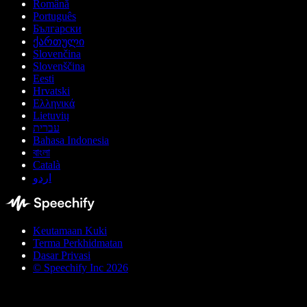
Română
Português
Български
ქართული
Slovenčina
Slovenščina
Eesti
Hrvatski
Ελληνικά
Lietuvių
עברית
Bahasa Indonesia
বাংলা
Català
اردو
Keutamaan Kuki
Terma Perkhidmatan
Dasar Privasi
© Speechify Inc 2026