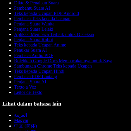
Dikte & Penaipan Suara
Pembantu Suara AI
Teks kepada Ucapan PDF Android
Pembaca Teks kepada Ucapan
Penjana Suara Wanita
Penjana Suara Lelaki
Aplikasi Membaca Terbaik untuk Disleksia
Penjana Suara Robot
Teks kepada Ucapan Anime
Penukar Suara AI
Pembaca Audio PDF
Bolehkah Google Docs Membacakannya untuk Saya
Sambungan Chrome Teks kepada Ucapan
Teks kepada Ucapan Hindi
Pembaca PDF Lantang
Penjana Suara AI
Texto a Voz
Leitor de Texto
Lihat dalam bahasa lain
العربية
Magyar
中文 (简体)