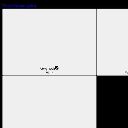
Experimente grátis
Gwyneth
Atriz
F