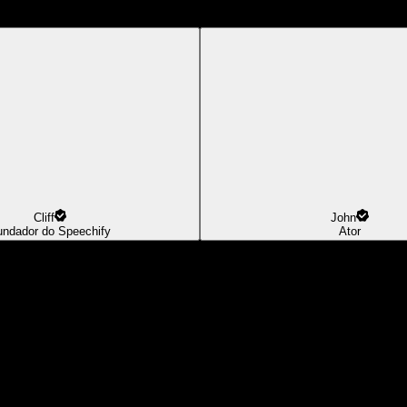
Cliff
John
undador do Speechify
Ator