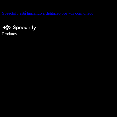
Speechify está lançando a digitação por voz com ditado
Escreva 5× mais rápido com digitação por voz
Produtos
Saiba mais