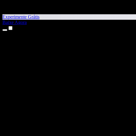
Experimente Grátis
Baixe Agora
Produtos
Texto para Fala
Apps para iPhone e iPad
App para Android
Extensão para Chrome
Extensão para Edge
App Web
App para Mac
App para Windows