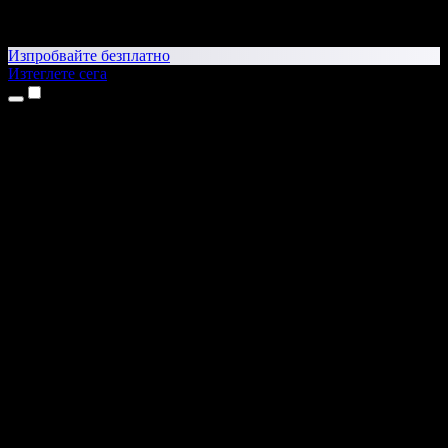
Изпробвайте безплатно
Изтеглете сега
Продукти
Текст в реч
Приложения за iPhone и iPad
Приложение за Android
Разширение за Chrome
Разширение за Edge
Уеб приложение
Приложение за Mac
Приложение за Windows