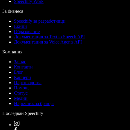
Speechify Work
За бизнеса
Speechify за разработчици
Екипи
Образование
Документация за Text to Speech API
Документация за Voice Agents API
Компания
За нас
Контакти
Блог
Кариери
Партньорства
Помощ
Статус
Медии
Наръчник за бранда
Последвай Speechify