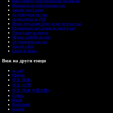
Най-добрите приложения за дислексия
Генератор на роботизиран глас
Аниме текст в реч
AI чейнджър на глас
Аудио четец за PDF
Може ли Google Docs да ми чете на глас
Разширение за Chrome за текст в реч
Текст в реч на хинди
Четене на PDF на глас
AI генератор на глас
Тексто а Вос
Leitor de Texto
Виж на други езици
العربية
Magyar
中文 (简体)
中文 (台灣)
中文 (简体 中国大陆)
Čeština
Dansk
Nederlands
English