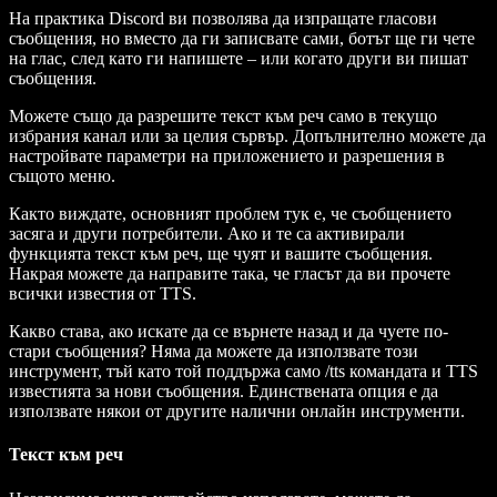
На практика Discord ви позволява да изпращате гласови
съобщения, но вместо да ги записвате сами, ботът ще ги чете
на глас, след като ги напишете – или когато други ви пишат
съобщения.
Можете също да разрешите текст към реч само в текущо
избрания канал или за целия сървър. Допълнително можете да
настройвате параметри на приложението и разрешения в
същото меню.
Както виждате, основният проблем тук е, че съобщението
засяга и други потребители. Ако и те са активирали
функцията текст към реч, ще чуят и вашите съобщения.
Накрая можете да направите така, че гласът да ви прочете
всички известия от TTS.
Какво става, ако искате да се върнете назад и да чуете по-
стари съобщения? Няма да можете да използвате този
инструмент, тъй като той поддържа само /tts командата и TTS
известията за нови съобщения. Единствената опция е да
използвате някои от другите налични онлайн инструменти.
Текст към реч