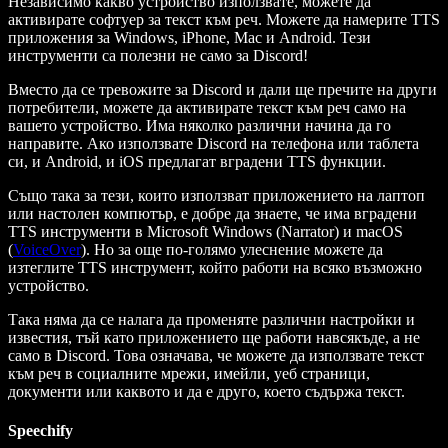
Независимо какво устройство използвате, можете да
активирате софтуер за текст към реч. Можете да намерите TTS
приложения за Windows, iPhone, Mac и Android. Тези
инструменти са полезни не само за Discord!
Вместо да се тревожите за Discord и дали ще пречите на други
потребители, можете да активирате текст към реч само на
вашето устройство. Има няколко различни начина да го
направите. Ако използвате Discord на телефона или таблета
си, и Android, и iOS предлагат вградени TTS функции.
Също така за тези, които използват приложението на лаптоп
или настолен компютър, е добре да знаете, че има вградени
TTS инструменти в Microsoft Windows (Narrator) и macOS
(
VoiceOver
). Но за още по-голямо улеснение можете да
изтеглите TTS инструмент, който работи на всяко възможно
устройство.
Така няма да се налага да променяте различни настройки и
известия, тъй като приложението ще работи навсякъде, а не
само в Discord. Това означава, че можете да използвате текст
към реч в социалните мрежи, имейли, уеб страници,
документи или каквото и да е друго, което съдържа текст.
Speechify