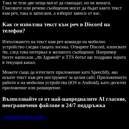
Така че тези две неща могат да съвпадат, но не винаги.
Гласовите или речеви съобщения могат да бъдат както текст
към реч, така и записани, а изборът зависи от вас.
Как се използва текст към реч в Discord на
телефон?
Използването на текст към реч команди на мобилно
устройство следва същата логика. Отваряте Discord, изписвате
/tts, след това интервал и желаното съобщение. Например
бихте написали „/tts Здравей“ и TTS ботът ще поздрави хората
в текущия канал.
Можете също да изтеглите приложение като Speechify, ако
искате текст към реч инструмент за целия сайт. Приложението
работи и на мобилни устройства (iOS и Android), като десктоп
приложение или разширение.
Възползвайте се от най-напредналите AI гласове,
неограничени файлове и 24/7 поддръжка
Пробвайте безплатно