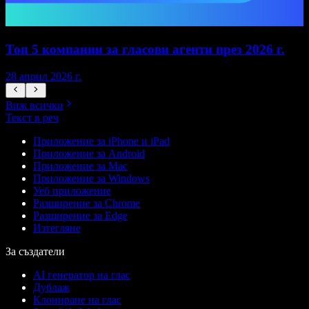
Топ 5 компании за гласови агенти през 2026 г.
28 април 2026 г.
1
Виж всички
Текст в реч
Приложение за iPhone и iPad
Приложение за Android
Приложение за Mac
Приложение за Windows
Уеб приложение
Разширение за Chrome
Разширение за Edge
Изтегляне
За създатели
AI генератор на глас
Дублаж
Клониране на глас