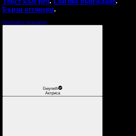
Текст към реч
.
Гласово въвеждане
.
Бързи отговори
.
Пробвайте безплатно
Gwyneth
Актриса