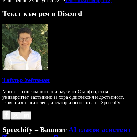
Published on
23 август 2022 г.
•
Текст към говор (TTS)
Текст към реч в Discord
Тайлър Уейтзман
Магистър по компютърни науки от Станфордския
университет, застъпник за хора с дислексия и достъпност,
главен изпълнителен директор и основател на Speechify
Speechify – Вашият
AI гласов асистент