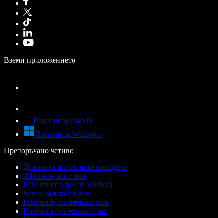
Вземи приложението
Изтегли за macOS
Изтегли за Windows
Препоръчано четиво
Диктовка и гласово въвеждане
AI гласов асистент
PDF текст в реч за Android
Четец за текст в реч
Генератор на женски глас
Генератор на мъжки глас