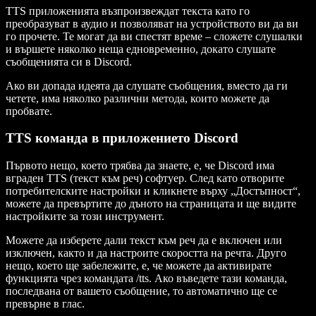
TTS приложенията възпроизвеждат текста като го
преобразуват в аудио и позволяват на устройството ви да ви
го прочете. Те могат да ви спестят време – сложете слушалки
и вършете няколко неща едновременно, докато слушате
съобщенията си в Discord.
Ако ви допада идеята да слушате съобщения, вместо да ги
четете, има няколко различни метода, които можете да
пробвате.
TTS команда в приложението Discord
Първото нещо, което трябва да знаете, е, че Discord има
вграден TTS (текст към реч) софтуер. След като отворите
потребителските настройки и кликнете върху „Достъпност“,
можете да превъртите до дъното на страницата и ще видите
настройките за този инструмент.
Можете да изберете дали текст към реч да е включен или
изключен, както и да настроите скоростта на речта. Друго
нещо, което ще забележите, е, че можете да активирате
функцията чрез командата /tts. Ако въведете тази команда,
последвана от вашето съобщение, то автоматично ще се
превърне в глас.