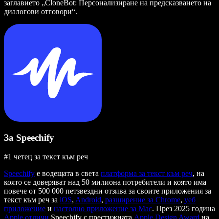
заглавието „CloneBot: Персонализиране на предсказването на
диалогови отговори“.
За Speechify
#1 четец за текст към реч
Speechify
е водещата в света
платформа за текст към реч
, на
която се доверяват над 50 милиона потребители и която има
повече от 500 000 петзвездни отзива за своите приложения за
текст към реч за
iOS
,
Android
,
разширение за Chrome
,
уеб
приложение
и
настолно приложение за Mac
. През 2025 година
Apple отличи
Speechify с престижната
Apple Design Award
на