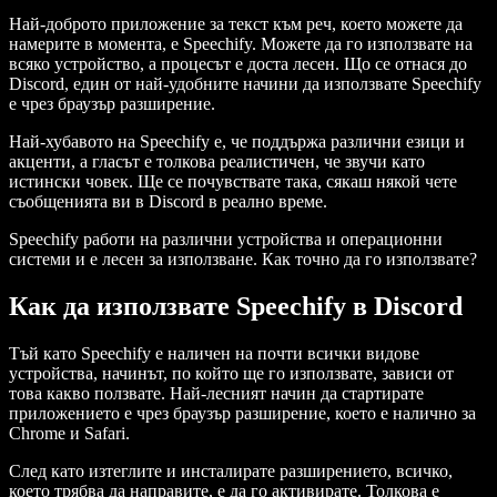
Най-доброто приложение за текст към реч, което можете да
намерите в момента, е Speechify. Можете да го използвате на
всяко устройство, а процесът е доста лесен. Що се отнася до
Discord, един от най-удобните начини да използвате Speechify
е чрез браузър разширение.
Най-хубавото на Speechify е, че поддържа различни езици и
акценти, а гласът е толкова реалистичен, че звучи като
истински човек. Ще се почувствате така, сякаш някой чете
съобщенията ви в Discord в реално време.
Speechify работи на различни устройства и операционни
системи и е лесен за използване. Как точно да го използвате?
Как да използвате Speechify в Discord
Тъй като Speechify е наличен на почти всички видове
устройства, начинът, по който ще го използвате, зависи от
това какво ползвате. Най-лесният начин да стартирате
приложението е чрез браузър разширение, което е налично за
Chrome и Safari.
След като изтеглите и инсталирате разширението, всичко,
което трябва да направите, е да го активирате. Толкова е