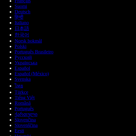
Français
Suomi
Deutsch
हिन्दी
Italiano
日本語
한국어
Norsk bokmål
Polski
Português Brasileiro
Русский
Українська
Español
Español (México)
Svenska
ไทย
Türkçe
Tiếng Việt
Română
Português
ქართული
Slovenčina
Slovenščina
Eesti