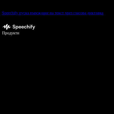
Speechify пуска въвеждане на текст чрез гласова диктовка
Пишете 5× по-бързо с гласово въвеждане
Продукти
Научете повече