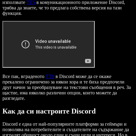
използвате
TTS
в комуникационното приложение Discord,
трябва да знаете, че то предлага собствена версия на тази
функция.
Все пак, вграденото
TTS
в Discord може да се окаже
прекалено ограничено за някои хора и те биха предпочели
друг начин за преобразуване на текстови съобщения в реч. За
щастие, има няколко различни опции, които можете да
разгледате.
Как да си настроите Discord
Discord е една от най-популярните платформи за геймъри и
позволява на потребителите и създателите на съдържание да
изградят общност около едни и същи цели и интереси. Но в