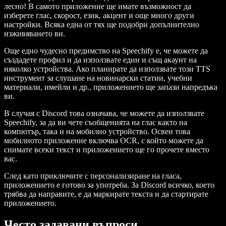
лесно! В самото приложение ще имате възможност да
изберете глас, скорост, език, акцент и още много други
настройки. Всяка една от тях ще подобри допълнително
изживяването ви.
Още едно чудесно предимство на Speechify е, че можете да
създадете профил и да използвате един и същ акаунт на
няколко устройства. Ако планирате да използвате този TTS
инструмент за слушане на новинарски статии, учебни
материали, имейли и др., приложението ще запази напредъка
ви.
В случая с Discord това означава, че можете да използвате
Speechify, за да ви чете съобщенията на глас както на
компютър, така и на мобилно устройство. Освен това
мобилното приложение включва OCR, с който можете да
снимате всеки текст и приложението ще го прочете вместо
вас.
След като приключите с персонализиране на гласа,
приложението е готово за употреба. За Discord всичко, което
трябва да направите, е да маркирате текста и да стартирате
приложението.
Често задавани въпроси