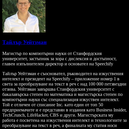
Тайлър Уейтзман
Магистър по компютърни науки от Станфордския
университет, застъпник за хора с дислексия и достъпност,
главен изпълнителен директор и основател на Speechify
Тайлър Уейтзман е съосновател, ръководител на изкуствения
интелект и президент на Speechify – приложение номер 1 в
света за преобразуване на текст в реч с над 100 000 петзвездни
отзива. Уейтзман завършва Станфордския университет с
бакалавърска степен по математика и магистърска степен по
компютърни науки със специализация изкуствен интелект.
Той е отличен от списание Inc. като един от топ 50
предприемачите и е представян в издания като Business Insider,
TechCrunch, LifeHacker, CBS и други. Магистърската му
работа е посветена на изкуствения интелект и технологиите за
преобразуване на текст в реч, а финалната му статия носи