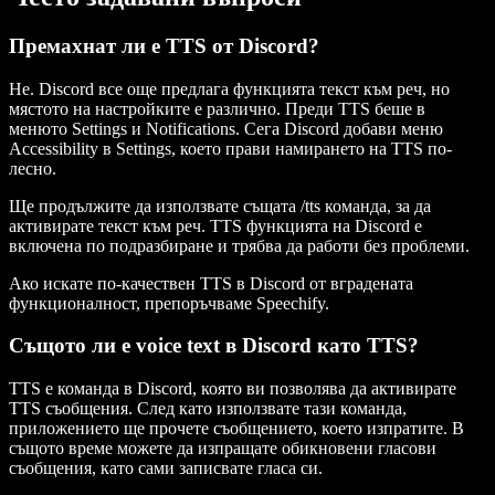
Премахнат ли е TTS от Discord?
Не. Discord все още предлага функцията текст към реч, но
мястото на настройките е различно. Преди TTS беше в
менюто Settings и Notifications. Сега Discord добави меню
Accessibility в Settings, което прави намирането на TTS по-
лесно.
Ще продължите да използвате същата /tts команда, за да
активирате текст към реч. TTS функцията на Discord е
включена по подразбиране и трябва да работи без проблеми.
Ако искате по-качествен TTS в Discord от вградената
функционалност, препоръчваме Speechify.
Същото ли е voice text в Discord като TTS?
TTS е команда в Discord, която ви позволява да активирате
TTS съобщения. След като използвате тази команда,
приложението ще прочете съобщението, което изпратите. В
същото време можете да изпращате обикновени гласови
съобщения, като сами записвате гласа си.