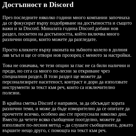
Достъпност в Discord
През последните няколко години много компании започнаха
да се фокусират върху подобряване на достъпността и същото
важи и за Discord. Миналата година Discord добави нов
раздел, посветен на достъпността, който включва много
различни опции, които можете да разгледате.
Просто кликнете върху иконата на зъбното колело в долния
ляв ъгъл и ще се отвори нов прозорец с менюто за настройки.
Това не означава, че тези опции за глас не са били налични и
преди, но сега са много по-лесни за откриване чрез
специалния раздел. В този раздел ще можете да
персонализирате наситеност, контраст и дори да използвате
инструменти за текст към реч, които са изключително
полезни.
В крайна сметка Discord е направен, за да обсъждат хората
различни теми, и може да бъде изморително да се опитате да
прочетете всичко, особено ако сте пропуснали няколко дни.
Вместо да четете всяко съобщение поотделно, можете да
използвате по-лесния метод – да слушате съобщенията, докато
вършите нещо друго, с помощта на текст към реч.