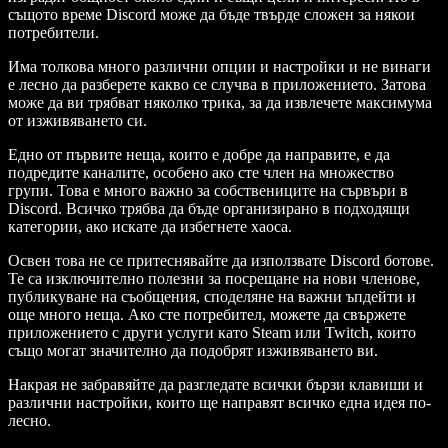
същото време Discord може да бъде твърде сложен за някои
потребители.
Има толкова много различни опции и настройки и не винаги
е лесно да разберете какво се случва в приложението. Затова
може да ви трябват няколко трика, за да извлечете максимума
от изживяването си.
Едно от първите неща, които е добре да направите, е да
подредите каналите, особено ако сте член на множество
групи. Това е много важно за собствениците на сървъри в
Discord. Всичко трябва да бъде организирано в подходящи
категории, ако искате да избегнете хаоса.
Освен това не се притеснявайте да използвате Discord ботове.
Те са изключително полезни за посрещане на нови членове,
публикуване на съобщения, споделяне на важни ъпдейти и
още много неща. Ако сте потребител, можете да свържете
приложението с други услуги като Steam или Twitch, които
също могат значително да подобрят изживяването ви.
Накрая не забравяйте да разгледате всички бързи клавиши и
различни настройки, които ще направят всичко една идея по-
лесно.