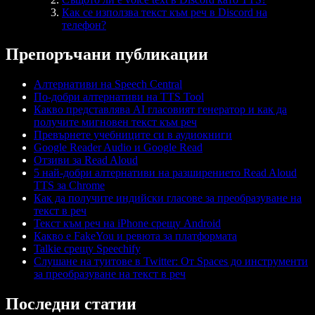
Как се използва текст към реч в Discord на
телефон?
Препоръчани публикации
Алтернативи на Speech Central
По-добри алтернативи на TTS Tool
Какво представлява AI гласовият генератор и как да
получите мигновен текст към реч
Превърнете учебниците си в аудиокниги
Google Reader Audio и Google Read
Отзиви за Read Aloud
5 най-добри алтернативи на разширението Read Aloud
TTS за Chrome
Как да получите индийски гласове за преобразуване на
текст в реч
Текст към реч на iPhone срещу Android
Какво е FakeYou и ревюта за платформата
Talkie срещу Speechify
Слушане на туитове в Twitter: От Spaces до инструменти
за преобразуване на текст в реч
Последни статии