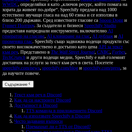
WWDC
, определяйки я като „ключов ресурс, който помага на
хората да живеят по-добре“. Speechify предлага над 1000
естествено звучащи гласа на над 60 езика и се използва в
близо 200 държави. Сред известните гласове са
Snoop Dogg
и
Гуинет Полтроу
. За създатели и бизнеси
Speechify Studio
предоставя напреднали инструменти, включително
AI
генератор на гласове
,
AI клониране на глас
,
AI дублаж
и
AI
променящ глас
. Speechify също задвижва водещи продукти със
своето висококачествено и достъпно като цена
API за текст
към реч
. Представено в
The Wall Street Journal
,
CNBC
,
Forbes
,
TechCrunch
и други водещи медии, Speechify е най-големият
доставчик на услуги за текст към реч в света. Посетете
speechify.com/news
,
speechify.com/blog
и
speechify.com/press
, за
да научите повече.
Съдържание
Текст към реч в Discord
Как да си настроите Discord
Достъпност в Discord
TTS команда в приложението Discord
Как да използвате Speechify в Discord
Често задавани въпроси
Премахнат ли е TTS от Discord?
Същото ли е voice text в Discord като TTS?