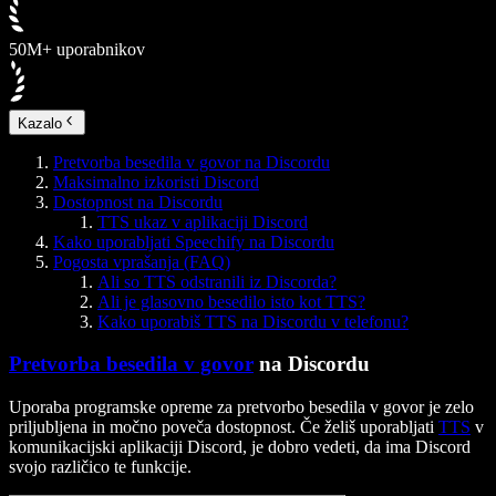
50M+ uporabnikov
Kazalo
Pretvorba besedila v govor na Discordu
Maksimalno izkoristi Discord
Dostopnost na Discordu
TTS ukaz v aplikaciji Discord
Kako uporabljati Speechify na Discordu
Pogosta vprašanja (FAQ)
Ali so TTS odstranili iz Discorda?
Ali je glasovno besedilo isto kot TTS?
Kako uporabiš TTS na Discordu v telefonu?
Pretvorba besedila v govor
na Discordu
Uporaba programske opreme za pretvorbo besedila v govor je zelo
priljubljena in močno poveča dostopnost. Če želiš uporabljati
TTS
v
komunikacijski aplikaciji Discord, je dobro vedeti, da ima Discord
svojo različico te funkcije.