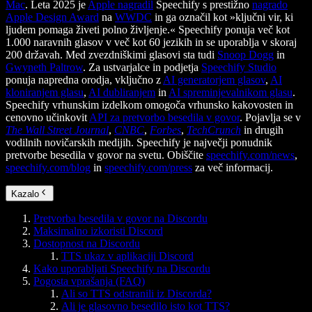
Mac
. Leta 2025 je
Apple nagradil
Speechify s prestižno
nagrado
Apple Design Award
na
WWDC
in ga označil kot »ključni vir, ki
ljudem pomaga živeti polno življenje.« Speechify ponuja več kot
1.000 naravnih glasov v več kot 60 jezikih in se uporablja v skoraj
200 državah. Med zvezdniškimi glasovi sta tudi
Snoop Dogg
in
Gwyneth Paltrow
. Za ustvarjalce in podjetja
Speechify Studio
ponuja napredna orodja, vključno z
AI generatorjem glasov
,
AI
kloniranjem glasu
,
AI dubliranjem
in
AI spreminjevalnikom glasu
.
Speechify vrhunskim izdelkom omogoča vrhunsko kakovosten in
cenovno učinkovit
API za pretvorbo besedila v govor
. Pojavlja se v
The Wall Street Journal
,
CNBC
,
Forbes
,
TechCrunch
in drugih
vodilnih novičarskih medijih. Speechify je največji ponudnik
pretvorbe besedila v govor na svetu. Obiščite
speechify.com/news
,
speechify.com/blog
in
speechify.com/press
za več informacij.
Kazalo
Pretvorba besedila v govor na Discordu
Maksimalno izkoristi Discord
Dostopnost na Discordu
TTS ukaz v aplikaciji Discord
Kako uporabljati Speechify na Discordu
Pogosta vprašanja (FAQ)
Ali so TTS odstranili iz Discorda?
Ali je glasovno besedilo isto kot TTS?