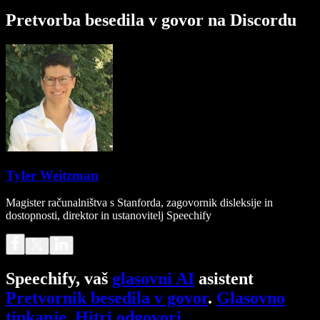
Pretvorba besedila v govor na Discordu
Tyler Weitzman
Magister računalništva s Stanforda, zagovornik disleksije in
dostopnosti, direktor in ustanovitelj Speechify
Speechify, vaš
glasovni AI
asistent
Pretvornik besedila v govor
.
Glasovno
tipkanje
.
Hitri odgovori
.