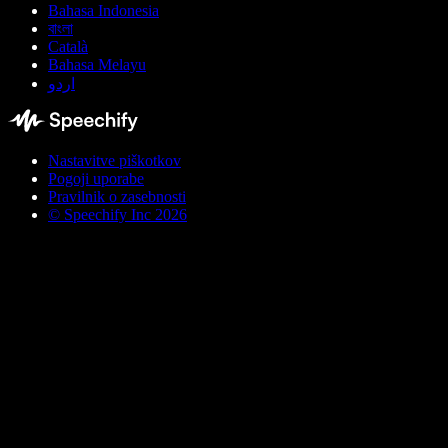
Bahasa Indonesia
বাংলা
Català
Bahasa Melayu
اردو
Nastavitve piškotkov
Pogoji uporabe
Pravilnik o zasebnosti
© Speechify Inc 2026