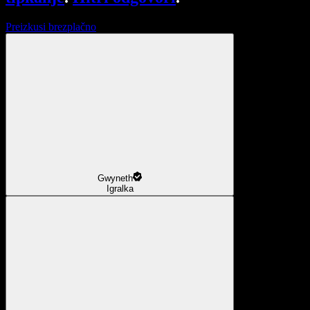
Preizkusi brezplačno
Gwyneth
Igralka