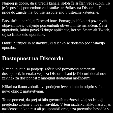
Najprej je dobro, da si urediš kanale, sploh če si član več skupin. To
je še posebej pomembno za lastnike strežnikov na Discordu. Da ne
pride do zmede, naj bo vse razporejeno v ustrezne kategorije.
Brez skrbi uporabljaj Discord bote. Pomagajo lahko pri pozdravih,
objavah novic, deljenju pomembnih obvestil in še marsičem. Če si
uporabnik, lahko povežeš druge aplikacije, kot sta Steam ali Twitch,
saj so lahko zelo uporabne.
Odkrij bližnjice in nastavitve, ki ti lahko še dodatno poenostavijo
uporabo.
Dostopnost na Discordu
V zadnjih letih so podjetja začela več pozornosti namenjati
dostopnosti, in enako velja za Discord. Lani je Discord dodal nov
zavihek za dostopnost z mnogimi dodatnimi možnostmi.
Klikni na ikono zobnika v spodnjem levem kotu in odprlo se bo
novo okno z nastavitvami.
To ne pomeni, da prej ni bilo govornih možnosti, zdaj so le bolj
pregledno zbrane v novem zavihku. V tem razdelku lahko nastavljaš
nasičenost in kontrast ali pa uporabiš orodja za pretvorbo besedila v