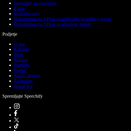
Speechify za razvijalce
Ekipe
Izobraževanje
Dokumentacija API-ja za pretvorbo besedila v govor
Dokumentacija API-ja za glasovne agente
Podjetje
O nas
Kontakt
Blog
Kariera
Partnerji
Pomoč
Stanje storitve
Za medije
Brand Kit
Spremljajte Speechify