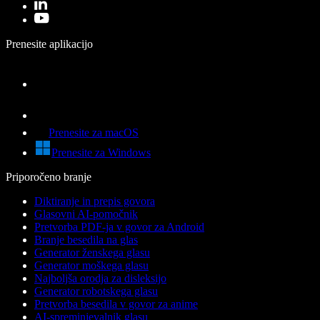
Prenesite aplikacijo
Prenesite za macOS
Prenesite za Windows
Priporočeno branje
Diktiranje in prepis govora
Glasovni AI-pomočnik
Pretvorba PDF-ja v govor za Android
Branje besedila na glas
Generator ženskega glasu
Generator moškega glasu
Najboljša orodja za disleksijo
Generator robotskega glasu
Pretvorba besedila v govor za anime
AI-spreminjevalnik glasu