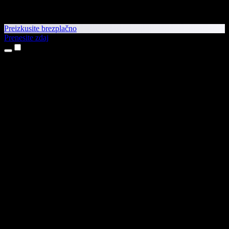
Preizkusite brezplačno
Prenesite zdaj
Izdelki
Pretvorba besedila v govor
Aplikaciji za iPhone in iPad
Aplikacija za Android
Razširitev za Chrome
Razširitev za Edge
Spletna aplikacija
Aplikacija za Mac
Aplikacija za Windows