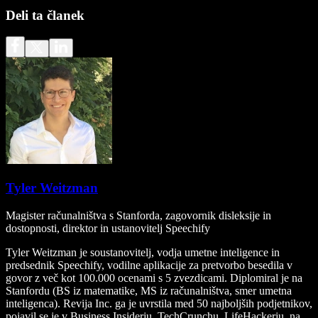
Deli ta članek
Tyler Weitzman
Magister računalništva s Stanforda, zagovornik disleksije in
dostopnosti, direktor in ustanovitelj Speechify
Tyler Weitzman je soustanovitelj, vodja umetne inteligence in
predsednik Speechify, vodilne aplikacije za pretvorbo besedila v
govor z več kot 100.000 ocenami s 5 zvezdicami. Diplomiral je na
Stanfordu (BS iz matematike, MS iz računalništva, smer umetna
inteligenca). Revija Inc. ga je uvrstila med 50 najboljših podjetnikov,
pojavil se je v Business Insiderju, TechCrunchu, LifeHackerju, na