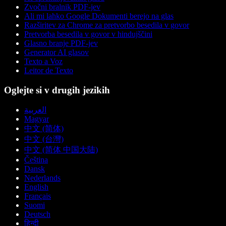
Zvočni bralnik PDF-jev
Ali mi lahko Google Dokumenti berejo na glas
Razširitev za Chrome za pretvorbo besedila v govor
Pretvorba besedila v govor v hindujščini
Glasno branje PDF-jev
Generator AI glasov
Texto a Voz
Leitor de Texto
Oglejte si v drugih jezikih
العربية
Magyar
中文 (简体)
中文 (台灣)
中文 (简体 中国大陆)
Čeština
Dansk
Nederlands
English
Français
Suomi
Deutsch
हिन्दी