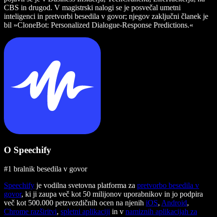
CBS in drugod. V magistrski nalogi se je posvečal umetni
inteligenci in pretvorbi besedila v govor; njegov zaključni članek je
bil »CloneBot: Personalized Dialogue-Response Predictions.«
O Speechify
#1 bralnik besedila v govor
Speechify
je vodilna svetovna platforma za
pretvorbo besedila v
govor
, ki ji zaupa več kot 50 milijonov uporabnikov in jo podpira
več kot 500.000 petzvezdičnih ocen na njenih
iOS
,
Android
,
Chrome razširitvi
,
spletni aplikaciji
in v
namiznih aplikacijah za