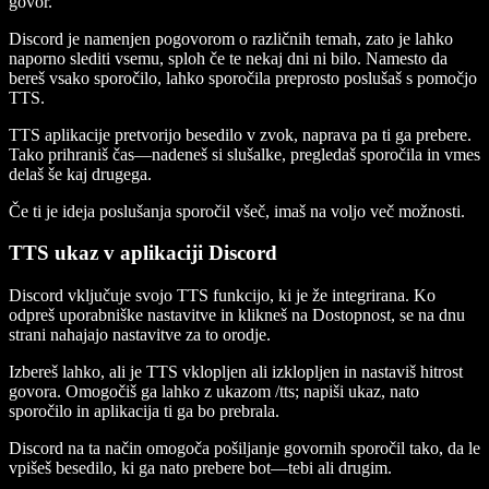
govor.
Discord je namenjen pogovorom o različnih temah, zato je lahko
naporno slediti vsemu, sploh če te nekaj dni ni bilo. Namesto da
bereš vsako sporočilo, lahko sporočila preprosto poslušaš s pomočjo
TTS.
TTS aplikacije pretvorijo besedilo v zvok, naprava pa ti ga prebere.
Tako prihraniš čas—nadeneš si slušalke, pregledaš sporočila in vmes
delaš še kaj drugega.
Če ti je ideja poslušanja sporočil všeč, imaš na voljo več možnosti.
TTS ukaz v aplikaciji Discord
Discord vključuje svojo TTS funkcijo, ki je že integrirana. Ko
odpreš uporabniške nastavitve in klikneš na Dostopnost, se na dnu
strani nahajajo nastavitve za to orodje.
Izbereš lahko, ali je TTS vklopljen ali izklopljen in nastaviš hitrost
govora. Omogočiš ga lahko z ukazom /tts; napiši ukaz, nato
sporočilo in aplikacija ti ga bo prebrala.
Discord na ta način omogoča pošiljanje govornih sporočil tako, da le
vpišeš besedilo, ki ga nato prebere bot—tebi ali drugim.