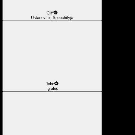
Cliff
Ustanovitelj Speechifyja
John
Igralec