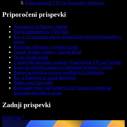
Kako uporabiš TTS na Discordu v telefonu?
Priporočeni prispevki
Alternative za Speech Central
Boljše alternative za TTS Tool
Kaj je AI generator glasov in kako hitro pretvoriti besedilo v
govor
Pretvorite učbenike v zvočne knjige
Google Reader Audio v Google Read
Ocene Read Aloud
5 najboljših alternativ razširitvi Read Aloud TTS za Chrome
Kako do indijskih glasov za pretvorbo besedila v govor
Pretvorba besedila v govor na iPhonu in Androidu
Kaj je FakeYou in ocene platforme
Talkie proti Speechify
Poslušanje tvitov na Twitterju: Od Spaces do orodij za
pretvorbo besedila v govor
Zadnji prispevki
Poglej vse