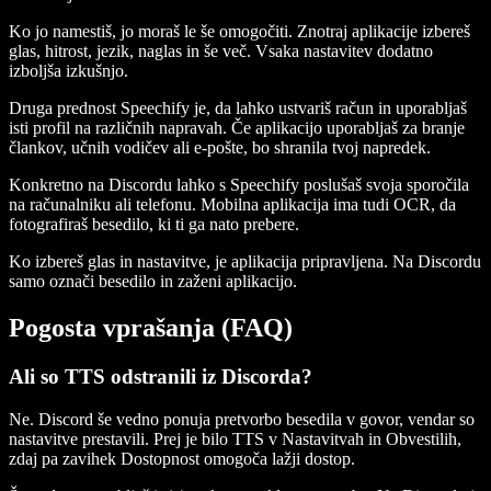
Ko jo namestiš, jo moraš le še omogočiti. Znotraj aplikacije izbereš
glas, hitrost, jezik, naglas in še več. Vsaka nastavitev dodatno
izboljša izkušnjo.
Druga prednost Speechify je, da lahko ustvariš račun in uporabljaš
isti profil na različnih napravah. Če aplikacijo uporabljaš za branje
člankov, učnih vodičev ali e-pošte, bo shranila tvoj napredek.
Konkretno na Discordu lahko s Speechify poslušaš svoja sporočila
na računalniku ali telefonu. Mobilna aplikacija ima tudi OCR, da
fotografiraš besedilo, ki ti ga nato prebere.
Ko izbereš glas in nastavitve, je aplikacija pripravljena. Na Discordu
samo označi besedilo in zaženi aplikacijo.
Pogosta vprašanja (FAQ)
Ali so TTS odstranili iz Discorda?
Ne. Discord še vedno ponuja pretvorbo besedila v govor, vendar so
nastavitve prestavili. Prej je bilo TTS v Nastavitvah in Obvestilih,
zdaj pa zavihek Dostopnost omogoča lažji dostop.