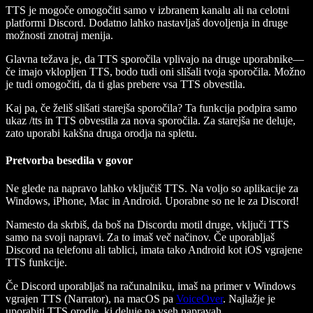
TTS je mogoče omogočiti samo v izbranem kanalu ali na celotni
platformi Discord. Dodatno lahko nastavljaš dovoljenja in druge
možnosti znotraj menija.
Glavna težava je, da TTS sporočila vplivajo na druge uporabnike—
če imajo vklopljen TTS, bodo tudi oni slišali tvoja sporočila. Možno
je tudi omogočiti, da ti glas prebere vsa TTS obvestila.
Kaj pa, če želiš slišati starejša sporočila? Ta funkcija podpira samo
ukaz /tts in TTS obvestila za nova sporočila. Za starejša ne deluje,
zato uporabi kakšna druga orodja na spletu.
Pretvorba besedila v govor
Ne glede na napravo lahko vključiš TTS. Na voljo so aplikacije za
Windows, iPhone, Mac in Android. Uporabne so ne le za Discord!
Namesto da skrbiš, da boš na Discordu motil druge, vključi TTS
samo na svoji napravi. Za to imaš več načinov. Če uporabljaš
Discord na telefonu ali tablici, imata tako Android kot iOS vgrajene
TTS funkcije.
Če Discord uporabljaš na računalniku, imaš na primer v Windows
vgrajen TTS (Narrator), na macOS pa
VoiceOver
. Najlažje je
uporabiti TTS orodje, ki deluje na vseh napravah.