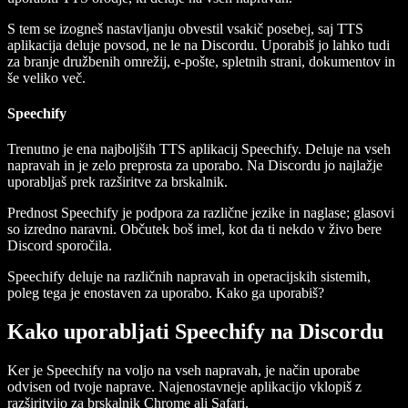
S tem se izogneš nastavljanju obvestil vsakič posebej, saj TTS
aplikacija deluje povsod, ne le na Discordu. Uporabiš jo lahko tudi
za branje družbenih omrežij, e-pošte, spletnih strani, dokumentov in
še veliko več.
Speechify
Trenutno je ena najboljših TTS aplikacij Speechify. Deluje na vseh
napravah in je zelo preprosta za uporabo. Na Discordu jo najlažje
uporabljaš prek razširitve za brskalnik.
Prednost Speechify je podpora za različne jezike in naglase; glasovi
so izredno naravni. Občutek boš imel, kot da ti nekdo v živo bere
Discord sporočila.
Speechify deluje na različnih napravah in operacijskih sistemih,
poleg tega je enostaven za uporabo. Kako ga uporabiš?
Kako uporabljati Speechify na Discordu
Ker je Speechify na voljo na vseh napravah, je način uporabe
odvisen od tvoje naprave. Najenostavneje aplikacijo vklopiš z
razširitvijo za brskalnik Chrome ali Safari.