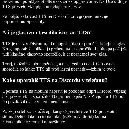
Še vedno uporabljaš isti /tts ukaz za vklop pretvorbe. Na Discordu je
TTS privzeto vklopljen in deluje brez težav.
Za boljšo kakovost TTS na Discordu od vgrajene funkcije
priporočamo Speechify.
Ali je glasovno besedilo isto kot TTS?
TTS je ukaz v Discordu, ki omogoča, da se sporočila berejo na glas.
Ko ga uporabiš, aplikacija prebere tvoje sporočilo. Lahko pa pošlješ
tudi klasično glasovno sporočilo, kjer posnameš svoj glas.
Torej, možni sta obe možnosti, a nista vedno enaki. Glasovna
sporočila so lahko TTS ali tvoji lastni posnetki—izbira je tvoja.
Kako uporabiš TTS na Discordu v telefonu?
Uporaba TTS na mobilni napravi je podobna: odpri Discord, vtipkaj
/tts, presledek in sporočilo. Na primer napiši “/tts Živjo” in TTS bot
bo pozdravil člane v trenutnem kanalu.
Po želji si lahko naložiš aplikacijo Speechify za TTS po celotni
strani. Deluje tako na mobilnikih (iOS in Android) kot na
računalnikih oziroma kot razširitev.