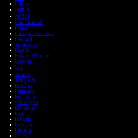
Italiano
日本語
한국어
Norsk bokmål
Polski
Português Brasileiro
Русский
Українська
Español
Español (México)
Svenska
ไทย
Türkçe
Tiếng Việt
Română
Português
Български
ქართული
Slovenčina
Eesti
Hrvatski
Ελληνικά
Lietuvių
עברית