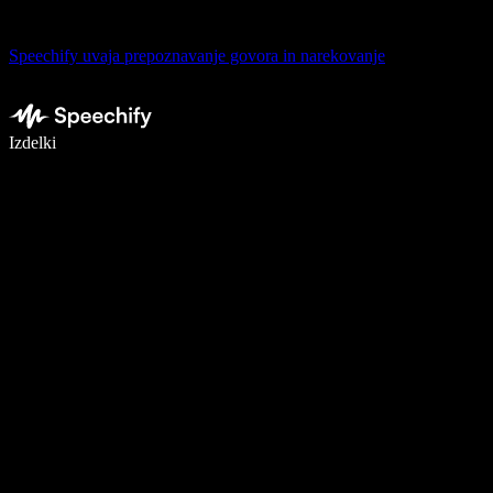
Speechify uvaja prepoznavanje govora in narekovanje
Pišite 5× hitreje z narekovanjem
Izdelki
Več o tem