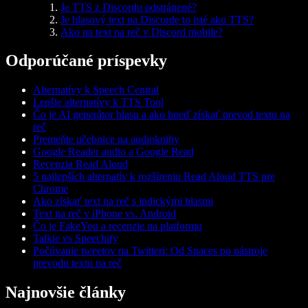
Je TTS z Discordu odstránené?
Je hlasový text na Discorde to isté ako TTS?
Ako na text na reč v Discord mobile?
Odporúčané príspevky
Alternatívy k Speech Central
Lepšie alternatívy k TTS Tool
Čo je AI generátor hlasu a ako hneď získať prevod textu na
reč
Premeňte učebnice na audioknihy
Google Reader audio a Google Read
Recenzia Read Aloud
5 najlepších alternatív k rozšíreniu Read Aloud TTS pre
Chrome
Ako získať text na reč s indickými hlasmi
Text na reč v iPhone vs. Android
Čo je FakeYou a recenzie na platformu
Talkie vs Speechify
Počúvanie tweetov na Twitteri: Od Spaces po nástroje
prevodu textu na reč
Najnovšie články