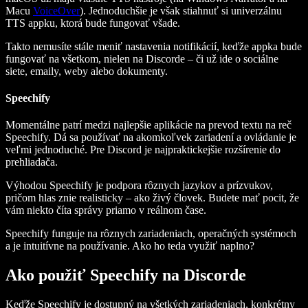
Macu
VoiceOver
). Jednoduchšie je však stiahnuť si univerzálnu
TTS appku, ktorá bude fungovať všade.
Takto nemusíte stále meniť nastavenia notifikácií, keďže appka bude
fungovať na všetkom, nielen na Discorde – či už ide o sociálne
siete, emaily, weby alebo dokumenty.
Speechify
Momentálne patrí medzi najlepšie aplikácie na prevod textu na reč
Speechify. Dá sa používať na akomkoľvek zariadení a ovládanie je
veľmi jednoduché. Pre Discord je najpraktickejšie rozšírenie do
prehliadača.
Výhodou Speechify je podpora rôznych jazykov a prízvukov,
pričom hlas znie realisticky – ako živý človek. Budete mať pocit, že
vám niekto číta správy priamo v reálnom čase.
Speechify funguje na rôznych zariadeniach, operačných systémoch
a je intuitívne na používanie. Ako ho teda využiť naplno?
Ako použiť Speechify na Discorde
Keďže Speechify je dostupný na všetkých zariadeniach, konkrétny