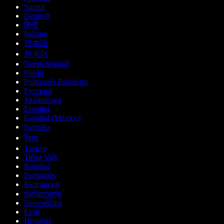
Suomi
Deutsch
हिन्दी
Italiano
日本語
한국어
Norsk bokmål
Polski
Português Brasileiro
Русский
Українська
Español
Español (México)
Svenska
ไทย
Türkçe
Tiếng Việt
Română
Português
Български
ქართული
Slovenščina
Eesti
Hrvatski