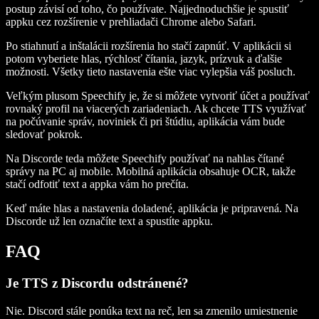
postup závisí od toho, čo používate. Najjednoduchšie je spustiť
appku cez rozšírenie v prehliadači Chrome alebo Safari.
Po stiahnutí a inštalácii rozšírenia ho stačí zapnúť. V aplikácii si
potom vyberiete hlas, rýchlosť čítania, jazyk, prízvuk a ďalšie
možnosti. Všetky tieto nastavenia ešte viac vylepšia váš posluch.
Veľkým plusom Speechify je, že si môžete vytvoriť účet a používať
rovnaký profil na viacerých zariadeniach. Ak chcete TTS využívať
na počúvanie správ, noviniek či pri štúdiu, aplikácia vám bude
sledovať pokrok.
Na Discorde teda môžete Speechify používať na nahlas čítané
správy na PC aj mobile. Mobilná aplikácia obsahuje OCR, takže
stačí odfotiť text a appka vám ho prečíta.
Keď máte hlas a nastavenia doladené, aplikácia je pripravená. Na
Discorde už len označíte text a spustíte appku.
FAQ
Je TTS z Discordu odstránené?
Nie. Discord stále ponúka text na reč, len sa zmenilo umiestnenie