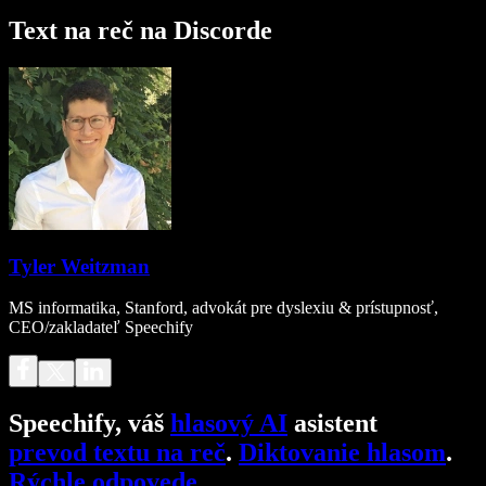
Text na reč na Discorde
Tyler Weitzman
MS informatika, Stanford, advokát pre dyslexiu & prístupnosť,
CEO/zakladateľ Speechify
Speechify, váš
hlasový AI
asistent
prevod textu na reč
.
Diktovanie hlasom
.
Rýchle odpovede
.