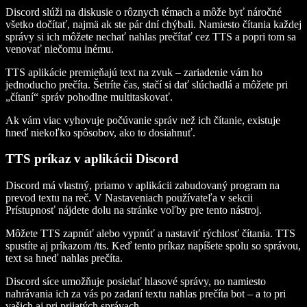
Discord slúži na diskusie o rôznych témach a môže byť náročné
všetko dočítať, najmä ak ste pár dní chýbali. Namiesto čítania každej
správy si ich môžete nechať nahlas prečítať cez TTS a popri tom sa
venovať niečomu inému.
TTS aplikácie premieňajú text na zvuk – zariadenie vám ho
jednoducho prečíta. Šetríte čas, stačí si dať slúchadlá a môžete pri
„čítaní“ správ pohodlne multitaskovať.
Ak vám viac vyhovuje počúvanie správ než ich čítanie, existuje
hneď niekoľko spôsobov, ako to dosiahnuť.
TTS príkaz v aplikácii Discord
Discord má vlastný, priamo v aplikácii zabudovaný program na
prevod textu na reč. V Nastaveniach používateľa v sekcii
Prístupnosť nájdete dolu na stránke voľby pre tento nástroj.
Môžete TTS zapnúť alebo vypnúť a nastaviť rýchlosť čítania. TTS
spustíte aj príkazom /tts. Keď tento príkaz napíšete spolu so správou,
text sa hneď nahlas prečíta.
Discord síce umožňuje posielať hlasové správy, no namiesto
nahrávania ich za vás po zadaní textu nahlas prečíta bot – a to pri
vašich aj pri prijatých správach.