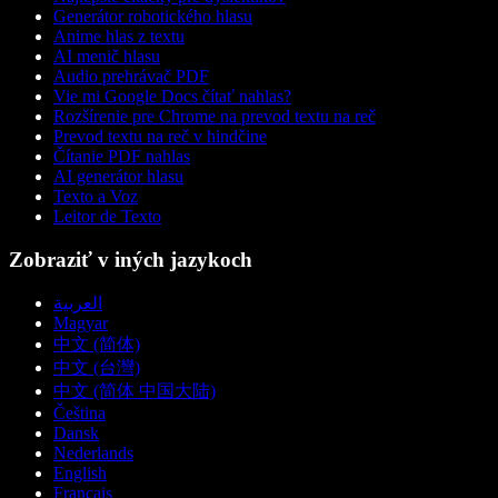
Generátor robotického hlasu
Anime hlas z textu
AI menič hlasu
Audio prehrávač PDF
Vie mi Google Docs čítať nahlas?
Rozšírenie pre Chrome na prevod textu na reč
Prevod textu na reč v hindčine
Čítanie PDF nahlas
AI generátor hlasu
Texto a Voz
Leitor de Texto
Zobraziť v iných jazykoch
العربية
Magyar
中文 (简体)
中文 (台灣)
中文 (简体 中国大陆)
Čeština
Dansk
Nederlands
English
Français