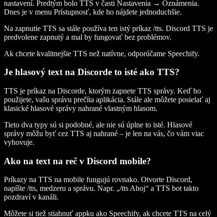
nastavení. Predtým bolo TTS v časti Nastavenia → Oznámenia.
Dnes je v menu Prístupnosť, kde ho nájdete jednoduchšie.
Na zapnutie TTS sa stále používa ten istý príkaz /tts. Discord TTS je
predvolene zapnutý a mal by fungovať bez problémov.
Ak chcete kvalitnejšie TTS než natívne, odporúčame Speechify.
Je hlasový text na Discorde to isté ako TTS?
TTS je príkaz na Discorde, ktorým zapnete TTS správy. Keď ho
použijete, vašu správu prečíta aplikácia. Stále ale môžete posielať aj
klasické hlasové správy nahrané vlastným hlasom.
Tieto dva typy sú si podobné, ale nie sú úplne to isté. Hlasové
správy môžu byť cez TTS aj nahrané – je len na vás, čo vám viac
vyhovuje.
Ako na text na reč v Discord mobile?
Príkazy na TTS na mobile fungujú rovnako. Otvorte Discord,
napíšte /tts, medzeru a správu. Napr. „/tts Ahoj“ a TTS bot takto
pozdraví v kanáli.
Môžete si tiež stiahnuť appku ako Speechify, ak chcete TTS na celý