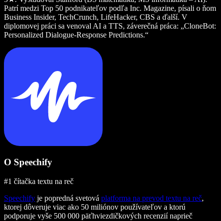
Patrí medzi Top 50 podnikateľov podľa Inc. Magazine, písali o ňom
Business Insider, TechCrunch, LifeHacker, CBS a ďalší. V
diplomovej práci sa venoval AI a TTS, záverečná práca: „CloneBot:
Personalized Dialogue-Response Predictions.“
O Speechify
#1 čítačka textu na reč
Speechify
je popredná svetová
platforma na prevod textu na reč
,
ktorej dôveruje viac ako 50 miliónov používateľov a ktorú
podporuje vyše 500 000 päťhviezdičkových recenzií naprieč