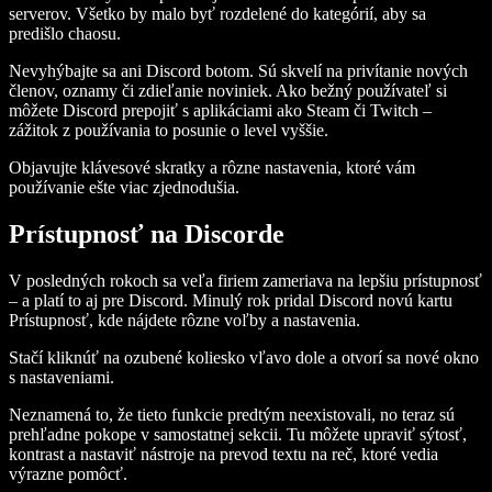
serverov. Všetko by malo byť rozdelené do kategórií, aby sa
predišlo chaosu.
Nevyhýbajte sa ani Discord botom. Sú skvelí na privítanie nových
členov, oznamy či zdieľanie noviniek. Ako bežný používateľ si
môžete Discord prepojiť s aplikáciami ako Steam či Twitch –
zážitok z používania to posunie o level vyššie.
Objavujte klávesové skratky a rôzne nastavenia, ktoré vám
používanie ešte viac zjednodušia.
Prístupnosť na Discorde
V posledných rokoch sa veľa firiem zameriava na lepšiu prístupnosť
– a platí to aj pre Discord. Minulý rok pridal Discord novú kartu
Prístupnosť, kde nájdete rôzne voľby a nastavenia.
Stačí kliknúť na ozubené koliesko vľavo dole a otvorí sa nové okno
s nastaveniami.
Neznamená to, že tieto funkcie predtým neexistovali, no teraz sú
prehľadne pokope v samostatnej sekcii. Tu môžete upraviť sýtosť,
kontrast a nastaviť nástroje na prevod textu na reč, ktoré vedia
výrazne pomôcť.