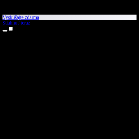
Vyskúšajte zdarma
Stiahnuť teraz
Produkty
Prevod textu na reč
Aplikácie pre iPhone a iPad
Aplikácia pre Android
Rozšírenie pre Chrome
Rozšírenie pre Edge
Webová aplikácia
Aplikácia pre Mac
Aplikácia pre Windows