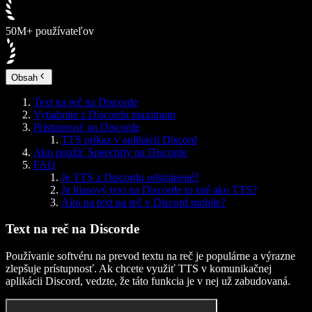
50M+ používateľov
Obsah
Text na reč na Discorde
Vytiahnite z Discordu maximum
Prístupnosť na Discorde
TTS príkaz v aplikácii Discord
Ako použiť Speechify na Discorde
FAQ
Je TTS z Discordu odstránené?
Je hlasový text na Discorde to isté ako TTS?
Ako na text na reč v Discord mobile?
Text na reč na Discorde
Používanie softvéru na prevod textu na reč je populárne a výrazne
zlepšuje prístupnosť. Ak chcete využiť TTS v komunikačnej
aplikácii Discord, vedzte, že táto funkcia je v nej už zabudovaná.