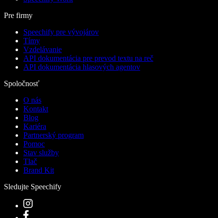
Pre firmy
Speechify pre vývojárov
Tímy
Vzdelávanie
API dokumentácia pre prevod textu na reč
API dokumentácia hlasových agentov
Spoločnosť
O nás
Kontakt
Blog
Kariéra
Partnerský program
Pomoc
Stav služby
Tlač
Brand Kit
Sledujte Speechify