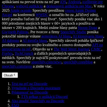
aplikáciami na prevod textu na reč pre
iOS
,
Android
,
rozšírenie pre
Chrome
,
webovú aplikáciu
a
desktopovú aplikáciu pre Mac
. V roku
2025
Apple ocenilo
Speechify prestížnou
cenou Apple Design
Award
na konferencii
WWDC
a označilo ho za „kľúčový zdroj,
ktorý pomáha ľuďom žiť svoj život“. Speechify ponúka viac ako 1
000 prirodzene znejúcich hlasov v 60+ jazykoch a používa sa
takmer v 200 krajinách. Medzi známe hlasy patria
Snoop Dogg
a
Gwyneth Paltrow
. Pre tvorcov a firmy
Speechify Studio
ponúka
pokročilé nástroje vrátane
generátora AI hlasu
,
AI klonovania hlasu
,
AI dabingu
a
AI meniča hlasu
. Speechify zároveň poháňa špičkové
produkty pomocou svojho kvalitného a cenovo dostupného
API na
prevod textu na reč
. Objavilo sa v
The Wall Street Journal
,
CNBC
,
Forbes
,
TechCrunch
a ďalších popredných spravodajských
médiách. Speechify je najväčší poskytovateľ prevodu textu na reč
na svete. Navštívte
speechify.com/news
,
speechify.com/blog
a
speechify.com/press
a zistite viac.
Obsah
Text na reč na Discorde
Vytiahnite z Discordu maximum
Prístupnosť na Discorde
TTS príkaz v aplikácii Discord
Ako použiť Speechify na Discorde
FAQ