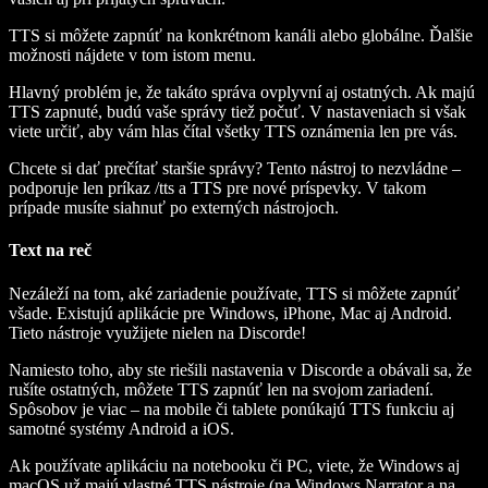
TTS si môžete zapnúť na konkrétnom kanáli alebo globálne. Ďalšie
možnosti nájdete v tom istom menu.
Hlavný problém je, že takáto správa ovplyvní aj ostatných. Ak majú
TTS zapnuté, budú vaše správy tiež počuť. V nastaveniach si však
viete určiť, aby vám hlas čítal všetky TTS oznámenia len pre vás.
Chcete si dať prečítať staršie správy? Tento nástroj to nezvládne –
podporuje len príkaz /tts a TTS pre nové príspevky. V takom
prípade musíte siahnuť po externých nástrojoch.
Text na reč
Nezáleží na tom, aké zariadenie používate, TTS si môžete zapnúť
všade. Existujú aplikácie pre Windows, iPhone, Mac aj Android.
Tieto nástroje využijete nielen na Discorde!
Namiesto toho, aby ste riešili nastavenia v Discorde a obávali sa, že
rušíte ostatných, môžete TTS zapnúť len na svojom zariadení.
Spôsobov je viac – na mobile či tablete ponúkajú TTS funkciu aj
samotné systémy Android a iOS.
Ak používate aplikáciu na notebooku či PC, viete, že Windows aj
macOS už majú vlastné TTS nástroje (na Windows Narrator a na