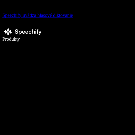
Speechify uvádza hlasové diktovanie
Píšte 5× rýchlejšie pomocou hlasového diktovania
Produkty
Zistiť viac