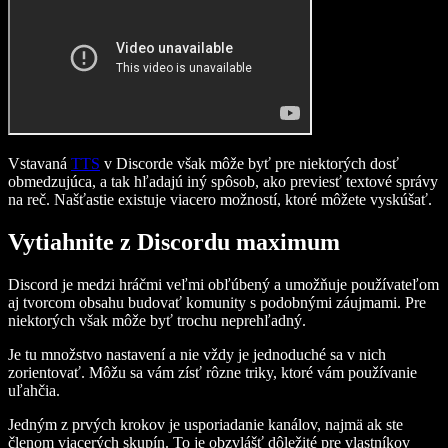
Vstavaná
TTS
v Discorde však môže byť pre niektorých dosť
obmedzujúca, a tak hľadajú iný spôsob, ako previesť textové správy
na reč. Našťastie existuje viacero možností, ktoré môžete vyskúšať.
Vytiahnite z Discordu maximum
Discord je medzi hráčmi veľmi obľúbený a umožňuje používateľom
aj tvorcom obsahu budovať komunity s podobnými záujmami. Pre
niektorých však môže byť trochu neprehľadný.
Je tu množstvo nastavení a nie vždy je jednoduché sa v nich
zorientovať. Môžu sa vám zísť rôzne triky, ktoré vám používanie
uľahčia.
Jedným z prvých krokov je usporiadanie kanálov, najmä ak ste
členom viacerých skupín. To je obzvlášť dôležité pre vlastníkov