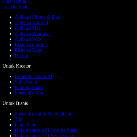
Lihat semua
Teks ke Suara
Aplikasi iPhone & iPad
Aplikasi Android
Aplikasi Mac
Aplikasi Windows
Aplikasi Web
Ekstensi Chrome
Ekstensi Edge
Unduh
Untuk Kreator
Generator Suara AI
Sulih Suara
Kloning Suara
Speechify Work
Untuk Bisnis
Speechify untuk Pengembang
Tim
Pendidikan
Dokumentasi API Teks ke Suara
Dokumentasi API Agen Suara