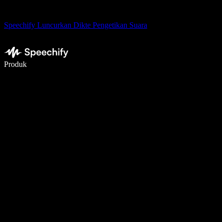
Speechify Luncurkan Dikte Pengetikan Suara
Menulis 5× lebih cepat dengan dikte suara
Produk
Pelajari lebih lanjut