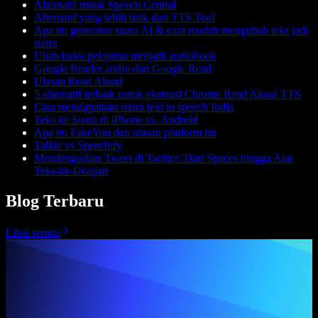
Alternatif untuk Speech Central
Alternatif yang lebih baik dari TTS Tool
Apa itu generator suara AI & cara mudah mengubah teks jadi
suara
Ubah buku pelajaran menjadi audiobook
Google Reader audio dan Google Read
Ulasan Read Aloud
5 alternatif terbaik untuk ekstensi Chrome Read Aloud TTS
Cara mendapatkan suara text to speech India
Teks ke Suara di iPhone vs. Android
Apa itu FakeYou dan ulasan platform ini
Talkie vs Speechify
Mendengarkan Tweet di Twitter: Dari Spaces hingga Alat
Teks-ke-Ucapan
Blog Terbaru
Lihat semua