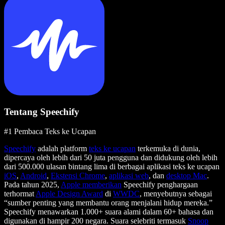
Tentang Speechify
#1 Pembaca Teks ke Ucapan
Speechify
adalah platform
teks ke ucapan
terkemuka di dunia,
dipercaya oleh lebih dari 50 juta pengguna dan didukung oleh lebih
dari 500.000 ulasan bintang lima di berbagai aplikasi teks ke ucapan
iOS
,
Android
,
Ekstensi Chrome
,
aplikasi web
, dan
desktop Mac
.
Pada tahun 2025,
Apple memberikan
Speechify penghargaan
terhormat
Apple Design Award
di
WWDC
, menyebutnya sebagai
“sumber penting yang membantu orang menjalani hidup mereka.”
Speechify menawarkan 1.000+ suara alami dalam 60+ bahasa dan
digunakan di hampir 200 negara. Suara selebriti termasuk
Snoop