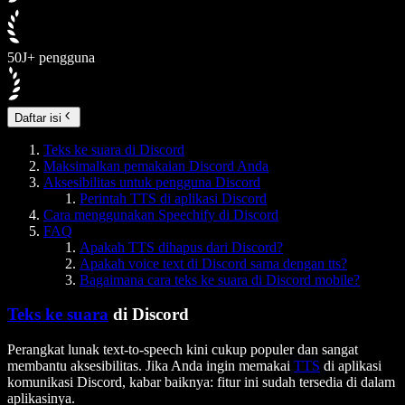
50J+ pengguna
Daftar isi
Teks ke suara di Discord
Maksimalkan pemakaian Discord Anda
Aksesibilitas untuk pengguna Discord
Perintah TTS di aplikasi Discord
Cara menggunakan Speechify di Discord
FAQ
Apakah TTS dihapus dari Discord?
Apakah voice text di Discord sama dengan tts?
Bagaimana cara teks ke suara di Discord mobile?
Teks ke suara
di Discord
Perangkat lunak text-to-speech kini cukup populer dan sangat
membantu aksesibilitas. Jika Anda ingin memakai
TTS
di aplikasi
komunikasi Discord, kabar baiknya: fitur ini sudah tersedia di dalam
aplikasinya.