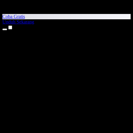
Coba Gratis
Unduh Sekarang
Produk
Teks ke Suara
Aplikasi iPhone & iPad
Aplikasi Android
Ekstensi Chrome
Ekstensi Edge
Aplikasi Web
Aplikasi Mac
Aplikasi Windows