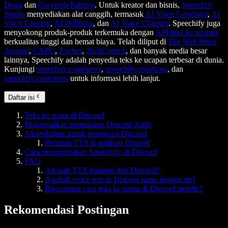
Dogg
dan
Gwyneth Paltrow
. Untuk kreator dan bisnis,
Speechify
Studio
menyediakan alat canggih, termasuk
AI Voice Generator
,
AI
Voice Cloning
,
AI Dubbing
, dan
AI Voice Changer
. Speechify juga
menyokong produk-produk terkemuka dengan
API teks ke ucapan
berkualitas tinggi dan hemat biaya. Telah diliput di
The Wall Street
Journal
,
CNBC
,
Forbes
,
TechCrunch
, dan banyak media besar
lainnya, Speechify adalah penyedia teks ke ucapan terbesar di dunia.
Kunjungi
speechify.com/news
,
speechify.com/blog
, dan
speechify.com/press
untuk informasi lebih lanjut.
Daftar isi
Teks ke suara di Discord
Maksimalkan pemakaian Discord Anda
Aksesibilitas untuk pengguna Discord
Perintah TTS di aplikasi Discord
Cara menggunakan Speechify di Discord
FAQ
Apakah TTS dihapus dari Discord?
Apakah voice text di Discord sama dengan tts?
Bagaimana cara teks ke suara di Discord mobile?
Rekomendasi Postingan