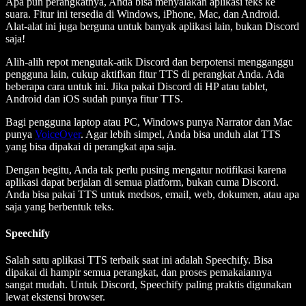
Apa pun perangkatnya, Anda bisa menyalakan aplikasi teks ke
suara. Fitur ini tersedia di Windows, iPhone, Mac, dan Android.
Alat-alat ini juga berguna untuk banyak aplikasi lain, bukan Discord
saja!
Alih-alih repot mengutak-atik Discord dan berpotensi mengganggu
pengguna lain, cukup aktifkan fitur TTS di perangkat Anda. Ada
beberapa cara untuk ini. Jika pakai Discord di HP atau tablet,
Android dan iOS sudah punya fitur TTS.
Bagi pengguna laptop atau PC, Windows punya Narrator dan Mac
punya
VoiceOver
. Agar lebih simpel, Anda bisa unduh alat TTS
yang bisa dipakai di perangkat apa saja.
Dengan begitu, Anda tak perlu pusing mengatur notifikasi karena
aplikasi dapat berjalan di semua platform, bukan cuma Discord.
Anda bisa pakai TTS untuk medsos, email, web, dokumen, atau apa
saja yang berbentuk teks.
Speechify
Salah satu aplikasi TTS terbaik saat ini adalah Speechify. Bisa
dipakai di hampir semua perangkat, dan proses pemakaiannya
sangat mudah. Untuk Discord, Speechify paling praktis digunakan
lewat ekstensi browser.