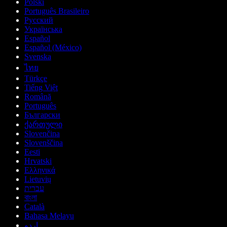
Polski
Português Brasileiro
Русский
Українська
Español
Español (México)
Svenska
ไทย
Türkçe
Tiếng Việt
Română
Português
Български
ქართული
Slovenčina
Slovenščina
Eesti
Hrvatski
Ελληνικά
Lietuvių
עברית
বাংলা
Català
Bahasa Melayu
اردو