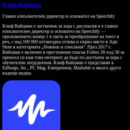
Клиф Вайцман
Главен изпълнителен директор и основател на Speechify
Клиф Вайцман е застъпник за хора с дислексия и е главен
изпълнителен директор и основател на Speechify —
приложението номер 1 в света за преобразуване на текст в
реч, с над 100 000 петзвездни отзива и първо място в App
Store в категорията „Новини и списания“. През 2017 г.
Вайцман е включен в престижния списък Forbes 30 под 30 за
приноса си към това интернет да бъде по-достъпен за хора с
обучителни затруднения. Клиф Вайцман е представян в
EdSurge, Inc., PC Mag, Entrepreneur, Mashable и много други
водещи медии.