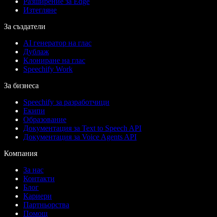
Разширение за Edge
Изтегляне
За създатели
AI генератор на глас
Дублаж
Клониране на глас
Speechify Work
За бизнеса
Speechify за разработчици
Екипи
Образование
Документация за Text to Speech API
Документация за Voice Agents API
Компания
За нас
Контакти
Блог
Кариери
Партньорства
Помощ