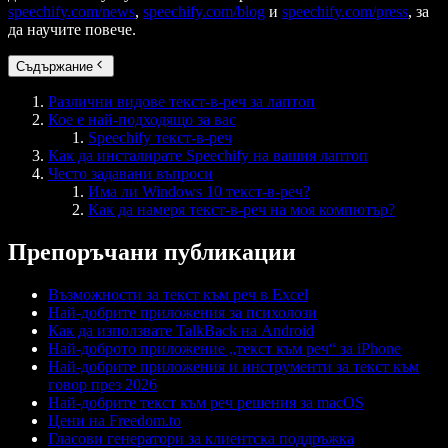
speechify.com/news
,
speechify.com/blog
и
speechify.com/press
, за
да научите повече.
Съдържание
Различни видове текст-в-реч за лаптоп
Кое е най-подходящо за вас
Speechify текст-в-реч
Как да инсталирате Speechify на вашия лаптоп
Често задавани въпроси
Има ли Windows 10 текст-в-реч?
Как да намеря текст-в-реч на моя компютър?
Препоръчани публикации
Възможности за текст към реч в Excel
Най-добрите приложения за психолози
Как да използвате TalkBack на Android
Най-доброто приложение „текст към реч“ за iPhone
Най-добрите приложения и инструменти за текст към
говор през 2026
Най-добрите текст към реч решения за macOS
Цени на Freedom.to
Гласови генератори за клиентска поддръжка