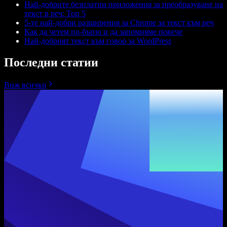
Най-добрите безплатни приложения за преобразуване на
текст в реч: Топ 5
5-те най-добри разширения за Chrome за текст към реч
Как да четем по-бързо и да запомняме повече
Най-добрият текст към говор за WordPress
Последни статии
Виж всички