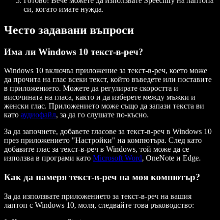
Готово! Вече можете да използвате Speechify на лаптопа
си, когато имате нужда.
Често задавани въпроси
Има ли Windows 10 текст-в-реч?
Windows 10 включва приложение за текст-в-реч, което може
да прочита на глас всеки текст, който въведете или поставите
в приложението. Можете да регулирате скоростта и
височината на гласа, както и да изберете между мъжки и
женски глас. Приложението може също да запази текста ви
като
аудиофайл
, за да го слушате по-късно.
За да започнете, добавете гласове за текст-в-реч в Windows 10
през приложението "Настройки" на компютъра. След като
добавите глас за текст-в-реч в Windows, той може да се
използва в програми като
Microsoft Word
, OneNote и Edge.
Как да намеря текст-в-реч на моя компютър?
За да използвате приложението за текст-в-реч на вашия
лаптоп с Windows 10, моля, следвайте това ръководство: