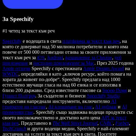
За Speechify
#1 четец за текст към реч
Speechify
е водещата в света
платформа за текст към реч
, на
която се доверяват над 50 милиона потребители и която има
повече от 500 000 петзвездни отзива за своите приложения за
текст към реч за
iOS
,
Android
,
разширение за Chrome
,
уеб
приложение
и
настолно приложение за Mac
. През 2025 година
Apple отличи
Speechify с престижната
Apple Design Award
на
WWDC
, определяйки я като „ключов ресурс, който помага на
хората да живеят по-добре“. Speechify предлага над 1000
естествено звучащи гласа на над 60 езика и се използва в
близо 200 държави. Сред известните гласове са
Snoop Dogg
и
Гуинет Полтроу
. За създатели и бизнеси
Speechify Studio
предоставя напреднали инструменти, включително
AI
генератор на гласове
,
AI клониране на глас
,
AI дублаж
и
AI
променящ глас
. Speechify също задвижва водещи продукти със
своето висококачествено и достъпно като цена
API за текст
към реч
. Представено в
The Wall Street Journal
,
CNBC
,
Forbes
,
TechCrunch
и други водещи медии, Speechify е най-големият
доставчик на услуги за текст към реч в света. Посетете