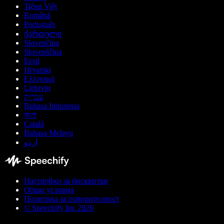
Tiếng Việt
Română
Português
ქართული
Slovenčina
Slovenščina
Eesti
Hrvatski
Ελληνικά
Lietuvių
עברית
Bahasa Indonesia
বাংলা
Català
Bahasa Melayu
اردو
Настройки за бисквитки
Общи условия
Политика за поверителност
© Speechify Inc 2026