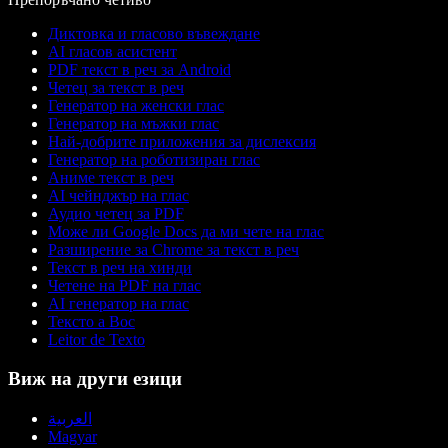
Диктовка и гласово въвеждане
AI гласов асистент
PDF текст в реч за Android
Четец за текст в реч
Генератор на женски глас
Генератор на мъжки глас
Най-добрите приложения за дислексия
Генератор на роботизиран глас
Аниме текст в реч
AI чейнджър на глас
Аудио четец за PDF
Може ли Google Docs да ми чете на глас
Разширение за Chrome за текст в реч
Текст в реч на хинди
Четене на PDF на глас
AI генератор на глас
Тексто а Вос
Leitor de Texto
Виж на други езици
العربية
Magyar