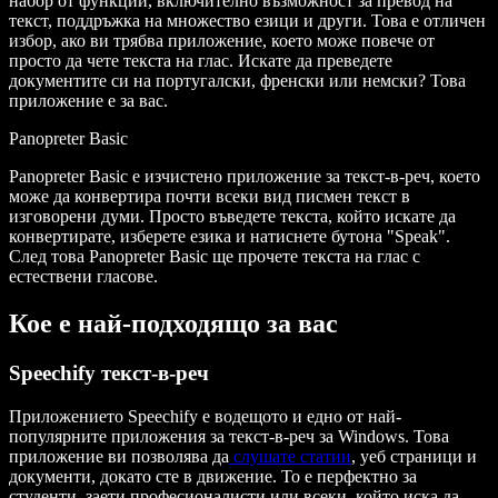
набор от функции, включително възможност за превод на
текст, поддръжка на множество езици и други. Това е отличен
избор, ако ви трябва приложение, което може повече от
просто да чете текста на глас. Искате да преведете
документите си на португалски, френски или немски? Това
приложение е за вас.
Panopreter Basic
Panopreter Basic е изчистено приложение за текст-в-реч, което
може да конвертира почти всеки вид писмен текст в
изговорени думи. Просто въведете текста, който искате да
конвертирате, изберете езика и натиснете бутона "Speak".
След това Panopreter Basic ще прочете текста на глас с
естествени гласове.
Кое е най-подходящо за вас
Speechify текст-в-реч
Приложението Speechify е водещото и едно от най-
популярните приложения за текст-в-реч за Windows. Това
приложение ви позволява да
слушате статии
, уеб страници и
документи, докато сте в движение. То е перфектно за
студенти, заети професионалисти или всеки, който иска да