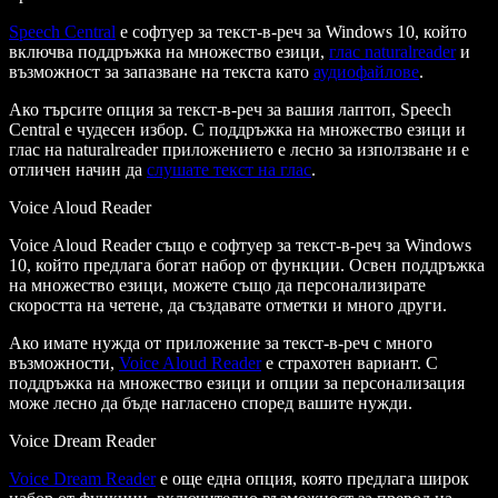
Speech Central
е софтуер за текст-в-реч за Windows 10, който
включва поддръжка на множество езици,
глас naturalreader
и
възможност за запазване на текста като
аудиофайлове
.
Ако търсите опция за текст-в-реч за вашия лаптоп, Speech
Central е чудесен избор. С поддръжка на множество езици и
глас на naturalreader приложението е лесно за използване и е
отличен начин да
слушате текст на глас
.
Voice Aloud Reader
Voice Aloud Reader също е софтуер за текст-в-реч за Windows
10, който предлага богат набор от функции. Освен поддръжка
на множество езици, можете също да персонализирате
скоростта на четене, да създавате отметки и много други.
Ако имате нужда от приложение за текст-в-реч с много
възможности,
Voice Aloud Reader
е страхотен вариант. С
поддръжка на множество езици и опции за персонализация
може лесно да бъде нагласено според вашите нужди.
Voice Dream Reader
Voice Dream Reader
е още една опция, която предлага широк