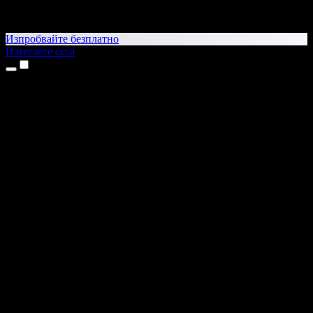
Изпробвайте безплатно
Изтеглете сега
Продукти
Текст в реч
Приложения за iPhone и iPad
Приложение за Android
Разширение за Chrome
Разширение за Edge
Уеб приложение
Приложение за Mac
Приложение за Windows