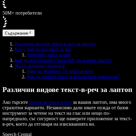
50M+ потребители
Съдържание
Различни видове текст-в-реч за лаптоп
Кое е най-подходящо за вас
Speechify текст-в-реч
Как да инсталирате Speechify на вашия лаптоп
Често задавани въпроси
Има ли Windows 10 текст-в-реч?
Как да намеря текст-в-реч на моя компютър?
Различни видове текст-в-реч за лаптоп
Ако търсите
опция за текст-в-реч
за вашия лаптоп, има много
страхотни варианти. Независимо дали имате нужда от базов
инструмент за четене на текст на глас или нещо по-
напреднало, със сигурност ще намерите приложение за текст-
в-реч, което да отговаря на изискванията ви.
Speech Central