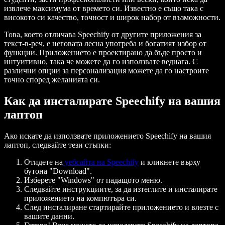
извлече максимума от времето си. Известно е също така с
високото си качество, точност и широк набор от възможности.
Това, което отличава Speechify от другите приложения за
текст-в-реч, е неговата лесна употреба и богатият избор от
функции. Приложението е проектирано да бъде просто и
интуитивно, така че можете да го използвате веднага. С
различни опции за персонализация можете да го настроите
точно според желанията си.
Как да инсталирате Speechify на вашия
лаптоп
Ако искате да използвате приложението Speechify на вашия
лаптоп, следвайте тези стъпки:
Отидете на
уебсайта на Speechify
и кликнете върху
бутона "Download".
Изберете "Windows" от падащото меню.
Следвайте инструкциите, за да изтеглите и инсталирате
приложението на компютъра си.
След инсталиране стартирайте приложението и влезте с
вашите данни.