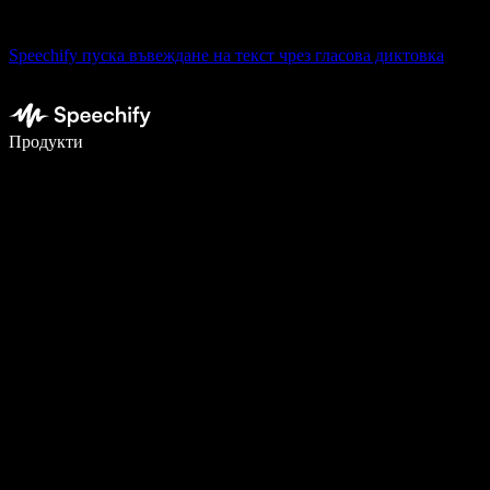
Speechify пуска въвеждане на текст чрез гласова диктовка
Пишете 5× по-бързо с гласово въвеждане
Продукти
Научете повече