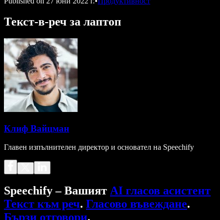
Published on
27 юни 2022 г.
•
Продуктивност
Текст-в-реч за лаптоп
Клиф Вайцман
Главен изпълнителен директор и основател на Speechify
Speechify – Вашият
AI гласов асистент
Текст към реч
.
Гласово въвеждане
.
Бързи отговори
.