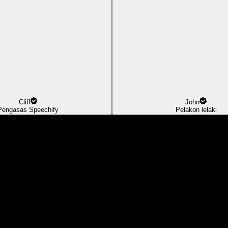
Cliff
John
Pengasas Speechify
Pelakon lelaki