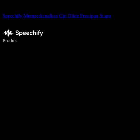
Speechify Memperkenalkan Ciri Dikte Penaipan Suara
Tulis 5× lebih pantas dengan menaip menggunakan suara
Produk
Ketahui Lebih Lanjut