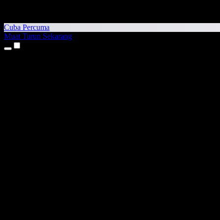
Cuba Percuma
Muat Turun Sekarang
Produk
Teks kepada Pertuturan
Aplikasi iPhone & iPad
Aplikasi Android
Sambungan Chrome
Sambungan Edge
Aplikasi Web
Aplikasi Mac
Aplikasi Windows