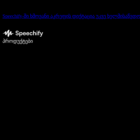
Speechify-ში ხმოვანი აკრეფის დიქტაცია უკვე ხელმისაწვდ
დაწერე 5-ჯერ სწრაფად ხმით კარნახით
პროდუქტები
გაიგე მეტი