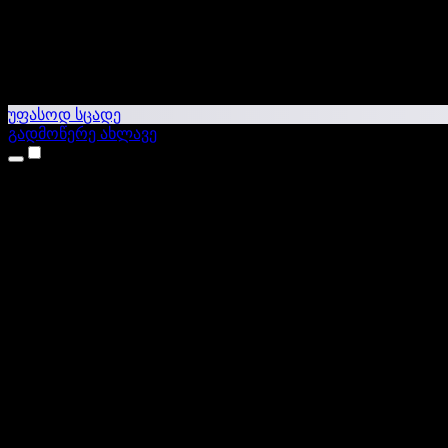
უფასოდ სცადე
გადმოწერე ახლავე
პროდუქტები
ტექსტი ხმაში
iPhone & iPad აპები
Android აპი
Chrome გაფართოება
Edge გაფართოება