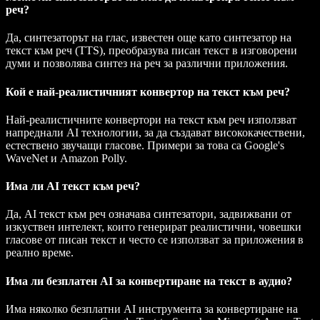
реч?
Да, синтезаторът на глас, известен още като синтезатор на
текст към реч (TTS), преобразува писан текст в изговорени
думи и позволява синтез на реч за различни приложения.
Кой е най-реалистичният конвертор на текст към реч?
Най-реалистичните конвертори на текст към реч използват
напреднали AI технологии, за да създават висококачествени,
естествено звучащи гласове. Примери за това са Google's
WaveNet и Amazon Polly.
Има ли AI текст към реч?
Да, AI текст към реч означава синтезатори, задвижвани от
изкуствен интелект, които генерират реалистични, човешки
гласове от писан текст и често се използват за приложения в
реално време.
Има ли безплатен AI за конвертиране на текст в аудио?
Има няколко безплатни AI инструмента за конвертиране на