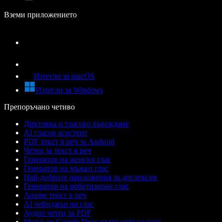
Вземи приложението
Изтегли за macOS
Изтегли за Windows
Препоръчано четиво
Диктовка и гласово въвеждане
AI гласов асистент
PDF текст в реч за Android
Четец за текст в реч
Генератор на женски глас
Генератор на мъжки глас
Най-добрите приложения за дислексия
Генератор на роботизиран глас
Аниме текст в реч
AI чейнджър на глас
Аудио четец за PDF
Може ли Google Docs да ми чете на глас