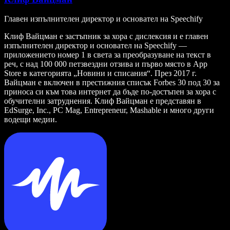
Главен изпълнителен директор и основател на Speechify
Клиф Вайцман е застъпник за хора с дислексия и е главен
изпълнителен директор и основател на Speechify —
приложението номер 1 в света за преобразуване на текст в
реч, с над 100 000 петзвездни отзива и първо място в App
Store в категорията „Новини и списания“. През 2017 г.
Вайцман е включен в престижния списък Forbes 30 под 30 за
приноса си към това интернет да бъде по-достъпен за хора с
обучителни затруднения. Клиф Вайцман е представян в
EdSurge, Inc., PC Mag, Entrepreneur, Mashable и много други
водещи медии.