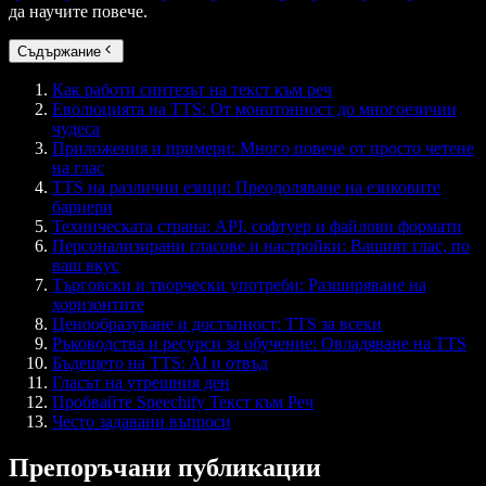
да научите повече.
Съдържание
Как работи синтезът на текст към реч
Еволюцията на TTS: От монотонност до многоезични
чудеса
Приложения и примери: Много повече от просто четене
на глас
TTS на различни езици: Преодоляване на езиковите
бариери
Техническата страна: API, софтуер и файлови формати
Персонализирани гласове и настройки: Вашият глас, по
ваш вкус
Търговски и творчески употреби: Разширяване на
хоризонтите
Ценообразуване и достъпност: TTS за всеки
Ръководства и ресурси за обучение: Овладяване на TTS
Бъдещето на TTS: AI и отвъд
Гласът на утрешния ден
Пробвайте Speechify Текст към Реч
Често задавани въпроси
Препоръчани публикации