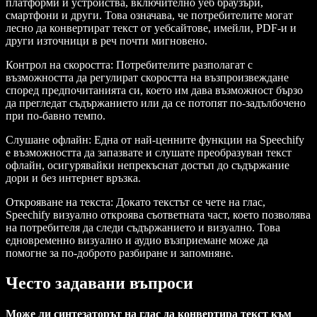
платформи и устройства, включително уеб браузъри,
смартфони и други. Това означава, че потребителите могат
лесно да конвертират текст от уебсайтове, имейли, PDF-и и
други източници в реч почти мигновено.
Контрол на скоростта
: Потребителите разполагат с
възможността да регулират скоростта на възпроизвеждане
според предпочитанията си, което им дава възможност бързо
да прегледат съдържанието или да се потопят по-задълбочено
при по-бавно темпо.
Слушане офлайн
: Една от най-ценните функции на Speechify
е възможността да запазвате и слушате преобразуван текст
офлайн, осигурявайки непрекъснат достъп до съдържание
дори и без интернет връзка.
Открояване на текста
: Докато текстът се чете на глас,
Speechify визуално откроява съответната част, което позволява
на потребителя да следи съдържанието и визуално. Това
едновременно визуално и аудио възприемане може да
помогне за по-доброто разбиране и запомняне.
Често задавани въпроси
Може ли синтезаторът на глас да конвертира текст към