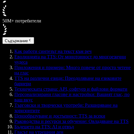
50M+ потребители
Съдържание
Как работи синтезът на текст към реч
Еволюцията на TTS: От монотонност до многоезични
чудеса
Приложения и примери: Много повече от просто четене
на глас
TTS на различни езици: Преодоляване на езиковите
бариери
Техническата страна: API, софтуер и файлови формати
Персонализирани гласове и настройки: Вашият глас, по
ваш вкус
Търговски и творчески употреби: Разширяване на
хоризонтите
Ценообразуване и достъпност: TTS за всеки
Ръководства и ресурси за обучение: Овладяване на TTS
Бъдещето на TTS: AI и отвъд
Гласът на утрешния ден