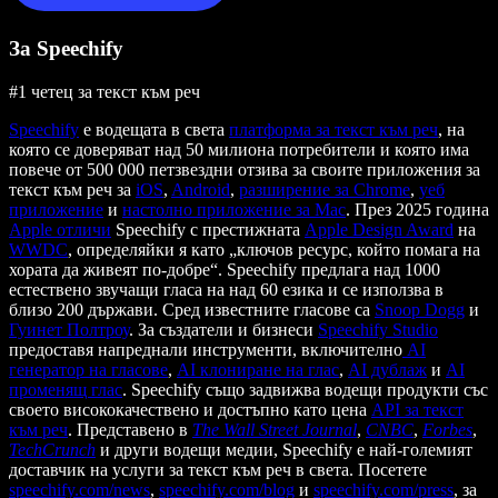
За Speechify
#1 четец за текст към реч
Speechify
е водещата в света
платформа за текст към реч
, на
която се доверяват над 50 милиона потребители и която има
повече от 500 000 петзвездни отзива за своите приложения за
текст към реч за
iOS
,
Android
,
разширение за Chrome
,
уеб
приложение
и
настолно приложение за Mac
. През 2025 година
Apple отличи
Speechify с престижната
Apple Design Award
на
WWDC
, определяйки я като „ключов ресурс, който помага на
хората да живеят по-добре“. Speechify предлага над 1000
естествено звучащи гласа на над 60 езика и се използва в
близо 200 държави. Сред известните гласове са
Snoop Dogg
и
Гуинет Полтроу
. За създатели и бизнеси
Speechify Studio
предоставя напреднали инструменти, включително
AI
генератор на гласове
,
AI клониране на глас
,
AI дублаж
и
AI
променящ глас
. Speechify също задвижва водещи продукти със
своето висококачествено и достъпно като цена
API за текст
към реч
. Представено в
The Wall Street Journal
,
CNBC
,
Forbes
,
TechCrunch
и други водещи медии, Speechify е най-големият
доставчик на услуги за текст към реч в света. Посетете
speechify.com/news
,
speechify.com/blog
и
speechify.com/press
, за