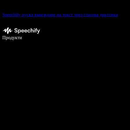
Speechify пуска въвеждане на текст чрез гласова диктовка
Пишете 5× по-бързо с гласово въвеждане
Продукти
Научете повече