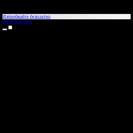
Изпробвайте безплатно
Изтеглете сега
Продукти
Текст в реч
Приложения за iPhone и iPad
Приложение за Android
Разширение за Chrome
Разширение за Edge
Уеб приложение
Приложение за Mac
Приложение за Windows