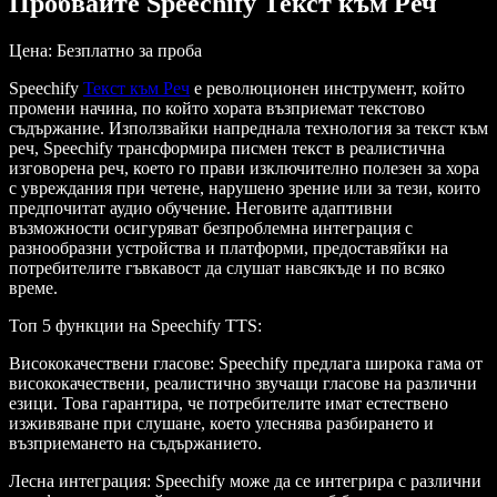
Пробвайте Speechify Текст към Реч
Цена
: Безплатно за проба
Speechify
Текст към Реч
е революционен инструмент, който
промени начина, по който хората възприемат текстово
съдържание. Използвайки напреднала технология за текст към
реч, Speechify трансформира писмен текст в реалистична
изговорена реч, което го прави изключително полезен за хора
с увреждания при четене, нарушено зрение или за тези, които
предпочитат аудио обучение. Неговите адаптивни
възможности осигуряват безпроблемна интеграция с
разнообразни устройства и платформи, предоставяйки на
потребителите гъвкавост да слушат навсякъде и по всяко
време.
Топ 5 функции на Speechify TTS
:
Висококачествени гласове
: Speechify предлага широка гама от
висококачествени, реалистично звучащи гласове на различни
езици. Това гарантира, че потребителите имат естествено
изживяване при слушане, което улеснява разбирането и
възприемането на съдържанието.
Лесна интеграция
: Speechify може да се интегрира с различни