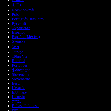
한국어
Norsk bokmål
Polski
Português Brasileiro
Русский
Українська
Español
Español (México)
Svenska
ไทย
Türkçe
Tiếng Việt
Română
Português
ქართული
Slovenčina
Slovenščina
Eesti
Hrvatski
Ελληνικά
Lietuvių
עברית
Bahasa Indonesia
বাংলা