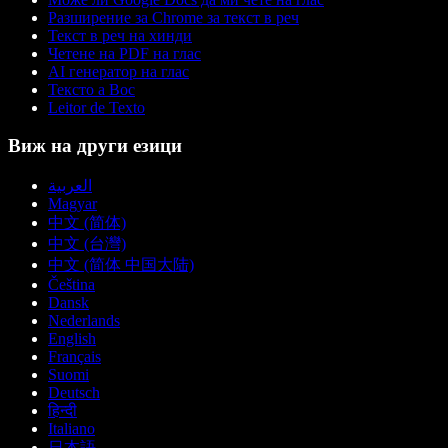
Разширение за Chrome за текст в реч
Текст в реч на хинди
Четене на PDF на глас
AI генератор на глас
Тексто а Вос
Leitor de Texto
Виж на други езици
العربية
Magyar
中文 (简体)
中文 (台灣)
中文 (简体 中国大陆)
Čeština
Dansk
Nederlands
English
Français
Suomi
Deutsch
हिन्दी
Italiano
日本語