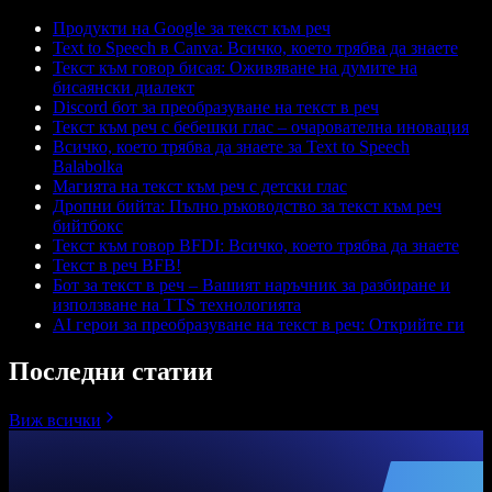
Продукти на Google за текст към реч
Text to Speech в Canva: Всичко, което трябва да знаете
Текст към говор бисая: Оживяване на думите на
бисаянски диалект
Discord бот за преобразуване на текст в реч
Текст към реч с бебешки глас – очарователна иновация
Всичко, което трябва да знаете за Text to Speech
Balabolka
Магията на текст към реч с детски глас
Дропни бийта: Пълно ръководство за текст към реч
бийтбокс
Текст към говор BFDI: Всичко, което трябва да знаете
Текст в реч BFB!
Бот за текст в реч – Вашият наръчник за разбиране и
използване на TTS технологията
AI герои за преобразуване на текст в реч: Открийте ги
Последни статии
Виж всички