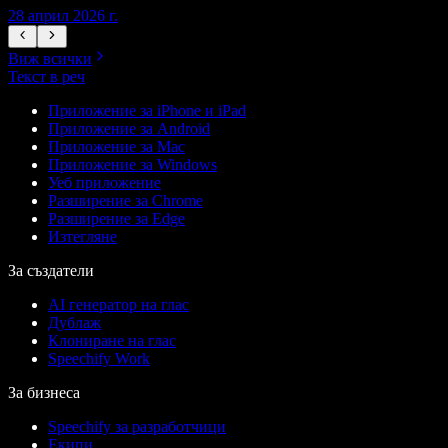
28 април 2026 г.
1
Виж всички
Текст в реч
Приложение за iPhone и iPad
Приложение за Android
Приложение за Mac
Приложение за Windows
Уеб приложение
Разширение за Chrome
Разширение за Edge
Изтегляне
За създатели
AI генератор на глас
Дублаж
Клониране на глас
Speechify Work
За бизнеса
Speechify за разработчици
Екипи