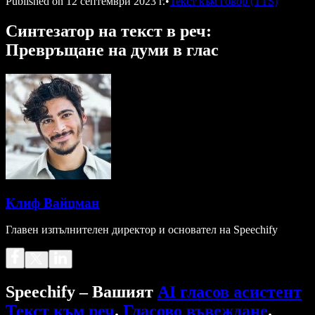
Published on
12 септември 2023 г.
•
Текст към говор (TTS)
Синтезатор на текст в реч:
Превръщане на думи в глас
Клиф Вайцман
Главен изпълнителен директор и основател на Speechify
Speechify – Вашият
AI гласов асистент
Текст към реч
.
Гласово въвеждане
.