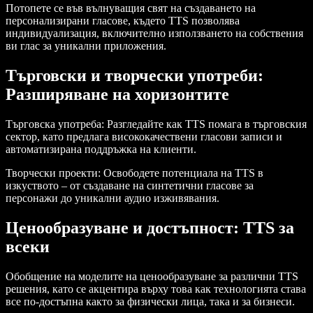
Потопете се във вълнуващия свят на създаването на
персонализирани гласове, където TTS позволява
индивидуализация, включително използването на собствения
ви глас за уникални приложения.
Търговски и творчески употреби:
Разширяване на хоризонтите
Търговска употреба:
Разгледайте как TTS помага в търговския
сектор, като предлага висококачествени гласови записи и
автоматизирана поддръжка на клиенти.
Творчески проекти:
Освободете потенциала на TTS в
изкуството – от създаване на синтетични гласове за
персонажи до уникални аудио изживявания.
Ценообразуване и достъпност: TTS за
всеки
Обобщение на моделите на ценообразуване за различни TTS
решения, като се акцентира върху това как технологията става
все по-достъпна както за физически лица, така и за бизнеси.