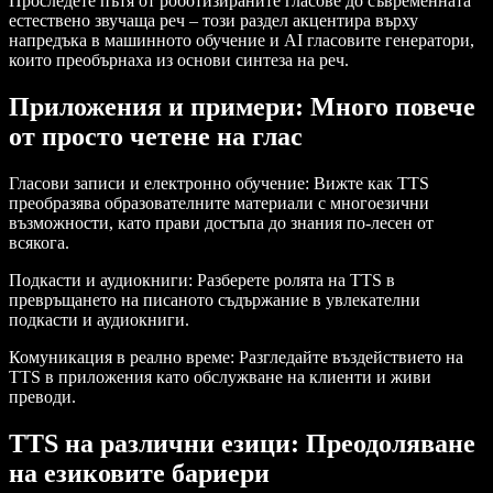
Проследете пътя от роботизираните гласове до съвременната
естествено звучаща реч – този раздел акцентира върху
напредъка в машинното обучение и AI гласовите генератори,
които преобърнаха из основи синтеза на реч.
Приложения и примери: Много повече
от просто четене на глас
Гласови записи и електронно обучение:
Вижте как TTS
преобразява образователните материали с многоезични
възможности, като прави достъпа до знания по-лесен от
всякога.
Подкасти и аудиокниги:
Разберете ролята на TTS в
превръщането на писаното съдържание в увлекателни
подкасти и аудиокниги.
Комуникация в реално време:
Разгледайте въздействието на
TTS в приложения като обслужване на клиенти и живи
преводи.
TTS на различни езици: Преодоляване
на езиковите бариери