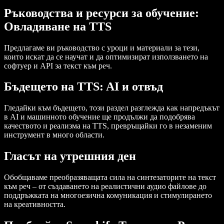
Ръководства и ресурси за обучение:
Овладяване на TTS
Предлагаме ви ръководство с уроци и материали за тези,
които искат да се научат и да оптимизират използването на
софтуер и API за текст към реч.
Бъдещето на TTS: AI и отвъд
Гледайки към бъдещето, този раздел разглежда как напредъкът
в AI и машинното обучение ще продължи да подобрява
качеството и реализма на TTS, превръщайки го в незаменим
инструмент в много области.
Гласът на утрешния ден
Обобщаваме преобразяващата сила на синтезаторите на текст
към реч – от създаването на реалистични аудио файлове до
поддръжката на многоезична комуникация и стимулирането
на креативността.