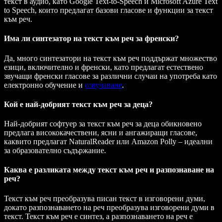
текст в аудио, като Google Text-to-Speech и Microsoft Azure Text
to Speech, които предлагат базови гласове и функции за текст
към реч.
Има ли синтезатор на текст към реч за френски?
Да, много синтезатори на текст към реч поддържат множество
езици, включително и френски, като предлагат естествено
звучащи френски гласове за различни случаи на употреба като
електронно обучение и
озвучаване
.
Кой е най-добрият текст към реч за деца?
Най-добрият софтуер за текст към реч за деца обикновено
предлага висококачествени, ясни и ангажиращи гласове,
каквито предлагат NaturalReader или Amazon Polly – идеални
за образователно съдържание.
Каква е разликата между текст към реч и разпознаване на
реч?
Текст към реч преобразува писан текст в изговорени думи,
докато разпознаването на реч преобразува изговорени думи в
текст. Текст към реч е синтез, а разпознаването на реч е