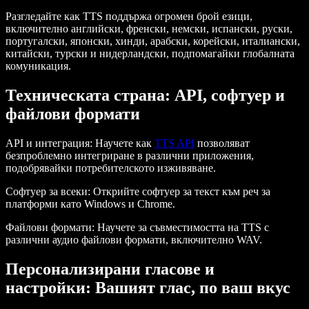
Разгледайте как TTS поддържа огромен брой езици,
включително английски, френски, немски, испански, руски,
португалски, японски, хинди, арабски, корейски, италиански,
китайски, турски и нидерландски, подпомагайки глобалната
комуникация.
Техническата страна: API, софтуер и
файлови формати
API и интеграция:
Научете как
TTS API
позволяват
безпроблемно интегриране в различни приложения,
подобрявайки потребителското изживяване.
Софтуер за всеки:
Открийте софтуер за текст към реч за
платформи като Windows и Chrome.
Файлови формати:
Научете за съвместимостта на TTS с
различни аудио файлови формати, включително WAV.
Персонализирани гласове и
настройки: Вашият глас, по ваш вкус