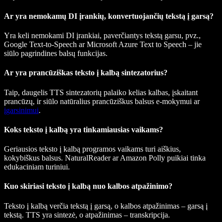
Ar yra nemokamų DI įrankių, konvertuojančių tekstą į garsą?
Yra keli nemokami DI įrankiai, paverčiantys tekstą garsu, pvz.,
Google Text-to-Speech ar Microsoft Azure Text to Speech – jie
siūlo pagrindines balsų funkcijas.
Ar yra prancūziškas teksto į kalbą sintezatorius?
Taip, daugelis TTS sintezatorių palaiko kelias kalbas, įskaitant
prancūzų, ir siūlo natūralius prancūziškus balsus e-mokymui ar
įgarsinimui
.
Koks teksto į kalbą yra tinkamiausias vaikams?
Geriausios teksto į kalbą programos vaikams turi aiškius,
kokybiškus balsus. NaturalReader ar Amazon Polly puikiai tinka
edukaciniam turiniui.
Kuo skiriasi teksto į kalbą nuo kalbos atpažinimo?
Teksto į kalbą verčia tekstą į garsą, o kalbos atpažinimas – garsą į
tekstą. TTS yra sintezė, o atpažinimas – transkripcija.