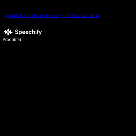
„Speechify“ pristato diktofoną su balso atpažinimu
Rašykite 5× greičiau naudodami diktavimą balsu
Produktai
Sužinokite daugiau