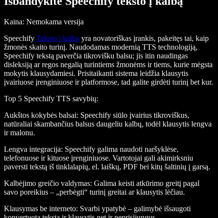
Išbandykite Speechify teksto į kalbą
Kaina
: Nemokama versija
Speechify
Teksto į kalbą
yra novatoriškas įrankis, pakeitęs tai, kaip
žmonės skaito turinį. Naudodamas modernią TTS technologiją,
Speechify tekstą paverčia tikrovišku balsu; jis itin naudingas
disleksiją ar regos negalią turintiems žmonėms ir tiems, kurie mėgsta
mokytis klausydamiesi. Prisitaikanti sistema leidžia klausytis
įvairiuose įrenginiuose ir platformose, tad galite girdėti turinį bet kur.
Top 5 Speechify TTS savybių
:
Aukštos kokybės balsai
: Speechify siūlo įvairius tikroviškus,
natūraliai skambančius balsus daugeliu kalbų, todėl klausytis lengva
ir malonu.
Lengva integracija
: Speechify galima naudoti naršyklėse,
telefonuose ir kituose įrenginiuose. Vartotojai gali akimirksniu
paversti tekstą iš tinklalapių, el. laiškų, PDF bei kitų šaltinių į garsą.
Kalbėjimo greičio valdymas
: Galima keisti atkūrimo greitį pagal
savo poreikius – „perbėgti“ turinį greitai ar klausytis lėčiau.
Klausymas be interneto
: Svarbi ypatybė – galimybė išsaugoti
konvertuotą tekstą ir klausytis net ir neprisijungus.