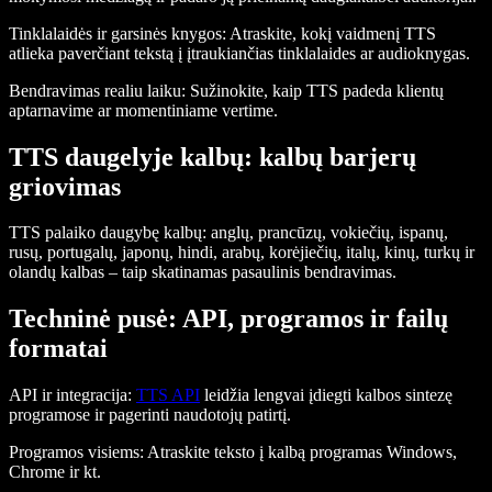
Tinklalaidės ir garsinės knygos:
Atraskite, kokį vaidmenį TTS
atlieka paverčiant tekstą į įtraukiančias tinklalaides ar audioknygas.
Bendravimas realiu laiku:
Sužinokite, kaip TTS padeda klientų
aptarnavime ar momentiniame vertime.
TTS daugelyje kalbų: kalbų barjerų
griovimas
TTS palaiko daugybę kalbų: anglų, prancūzų, vokiečių, ispanų,
rusų, portugalų, japonų, hindi, arabų, korėjiečių, italų, kinų, turkų ir
olandų kalbas – taip skatinamas pasaulinis bendravimas.
Techninė pusė: API, programos ir failų
formatai
API ir integracija:
TTS API
leidžia lengvai įdiegti kalbos sintezę
programose ir pagerinti naudotojų patirtį.
Programos visiems:
Atraskite teksto į kalbą programas Windows,
Chrome ir kt.