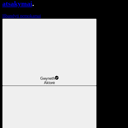
atsakymai
.
Išbandyti nemokamai
Gwyneth
Aktorė