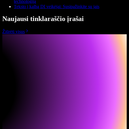
technologiją
Teksto į kalbą DI veikėjai: Susipažinkite su jais
Naujausi tinklaraščio įrašai
Žiūrėti visus