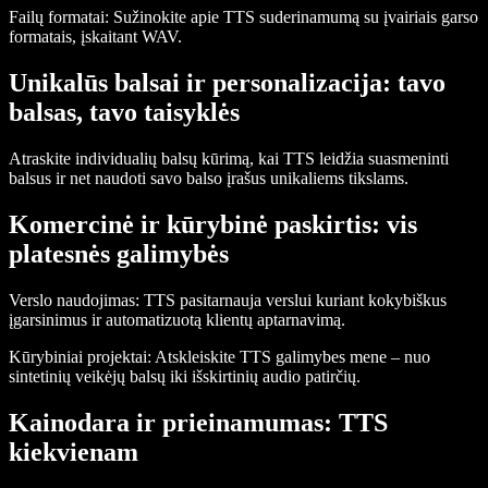
Failų formatai:
Sužinokite apie TTS suderinamumą su įvairiais garso
formatais, įskaitant WAV.
Unikalūs balsai ir personalizacija: tavo
balsas, tavo taisyklės
Atraskite individualių balsų kūrimą, kai TTS leidžia suasmeninti
balsus ir net naudoti savo balso įrašus unikaliems tikslams.
Komercinė ir kūrybinė paskirtis: vis
platesnės galimybės
Verslo naudojimas:
TTS pasitarnauja verslui kuriant kokybiškus
įgarsinimus ir automatizuotą klientų aptarnavimą.
Kūrybiniai projektai:
Atskleiskite TTS galimybes mene – nuo
sintetinių veikėjų balsų iki išskirtinių audio patirčių.
Kainodara ir prieinamumas: TTS
kiekvienam