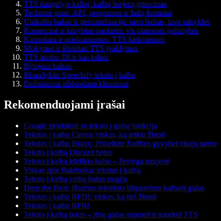
TTS daugelyje kalbų: kalbų barjerų griovimas
Techninė pusė: API, programos ir failų formatai
Unikalūs balsai ir personalizacija: tavo balsas, tavo taisyklės
Komercinė ir kūrybinė paskirtis: vis platesnės galimybės
Kainodara ir prieinamumas: TTS kiekvienam
Mokymai ir ištekliai: TTS įvaldymas
TTS ateitis: DI ir kas toliau
Rytojaus balsas
Išbandykite Speechify teksto į kalbą
Dažniausiai užduodami klausimai
Rekomenduojami įrašai
Google produktai su teksto į garsą funkcija
Tekstas į kalbą Canva: viskas, ką reikia žinoti
Tekstas į kalbą Bisajų: Prikelkite žodžius gyvybei visajų tarme
Teksto į kalbą Discord botas
Teksto į kalbą kūdikio balsu – žavinga naujovė
Viskas apie Balabolka: tekstas į kalbą
Teksto į kalbą vaikų balsu magija
Drop the Beat: Išsamus tekstinio būgnavimo kalbant gidas
Tekstas į kalbą BFDI: viskas, ką turi žinoti
Tekstas į kalbą BFB!
Teksto į kalbą botas – jūsų gidas suprasti ir naudoti TTS