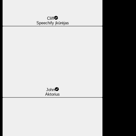
Cliff
Speechify įkūrėjas
John
Aktorius