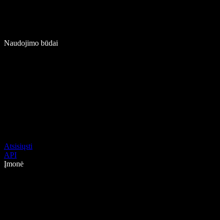
Naudojimo būdai
Atsisiųsti
API
Įmonė