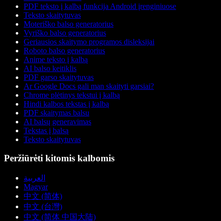
PDF teksto į kalbą funkcija Android įrenginiuose
Teksto skaitytuvas
Moteriško balso generatorius
Vyriško balso generatorius
Geriausios skaitymo programos disleksijai
Roboto balso generatorius
Anime teksto į kalbą
AI balso keitiklis
PDF garso skaitytuvas
Ar Google Docs gali man skaityti garsiai?
Chrome plėtinys tekstui į kalbą
Hindi kalbos tekstas į kalbą
PDF skaitymas balsu
AI balsų generavimas
Tekstas į balsą
Teksto skaitytuvas
Peržiūrėti kitomis kalbomis
العربية
Magyar
中文 (简体)
中文 (台灣)
中文 (简体 中国大陆)