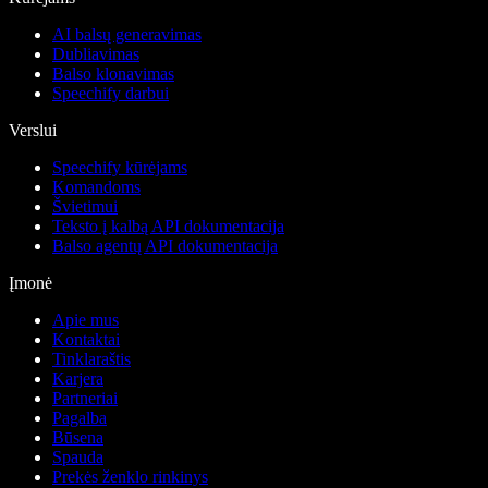
AI balsų generavimas
Dubliavimas
Balso klonavimas
Speechify darbui
Verslui
Speechify kūrėjams
Komandoms
Švietimui
Teksto į kalbą API dokumentacija
Balso agentų API dokumentacija
Įmonė
Apie mus
Kontaktai
Tinklaraštis
Karjera
Partneriai
Pagalba
Būsena
Spauda
Prekės ženklo rinkinys