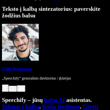
Teksto į kalbą sintezatorius: paverskite
žodžius balsu
Cliff Weitzman
„Speechify“ generalinis direktorius / įkūrėjas
Speechify – jūsų
balso AI
asistentas.
Tekstas į kalbą
.
Balso įvedimas
.
Greiti