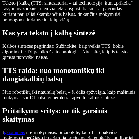
Teksto į kalbą (TTS) sintezatoriai – tai technologija, kuri „prikelia“
rašytinius žodžius ir leidžia tekstą išgirsti balsu. Tai pagrindas
kuriant natūraliai skambančius balsus, tinkančius mokymuisi,
pramogoms ir daugeliui kitų sričių.
Kas yra teksto į kalbą sintezė
Kalbos sintezės pagrindas:
Sužinokite, kaip veikia TTS, kokie
algoritmai ir DI palaiko šią technologiją. Atraskite, kaip iš teksto
gimsta tikroviški balsai.
TTS raida: nuo monotoniškų iki
daugiakalbių balsų
Nuo robotiškų iki natūralių balsų – ši dalis apžvelgia, kaip mašininis
mokymasis ir DI balsų generatoriai apvertė kalbos sintezę.
Pritaikymo sritys: ne tik garsinis
skaitymas
Į
garsinimas
ir e-mokymasis:
Sužinokite, kaip TTS pakeičia
mokymosi medžiagą ir padaro ją prieinamą daugiakalbei auditorijai.