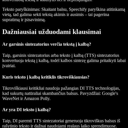
Teksto paryškinimas
: Skaitant balsu, Speechify paryškina atitinkamą
vietą, tad galima sekti tekstą akimis ir ausimis – tai pagerina
supratimą ir įsisavinimą.
Dažniausiai užduodami klausimai
Ar garsinis sintezatorius verčia tekstą į kalbą?
Taip, garsinis sintezatorius arba teksto į kalbą (TTS) sintezatorius
konvertuoja tekstą į kalbą, todėl kalbos sintezę galima pritaikyti labai
įvairiai.
Kuris teksto į kalbą keitiklis tikroviškiausias?
Tikroviškiausi keitikliai naudoja pažangias DI TTS technologijas,
kad sukurtų natūraliai skambančius balsus. Pavyzdžiai: Google's
WaveNet ir Amazon Polly.
Ar yra DI teksto į kalbą?
Taip, DI paremti TTS sintezatoriai generuoja tikroviškus balsus iš
rašytinio teksto ir dažnai naudojami realaus laiko sprendimuose.