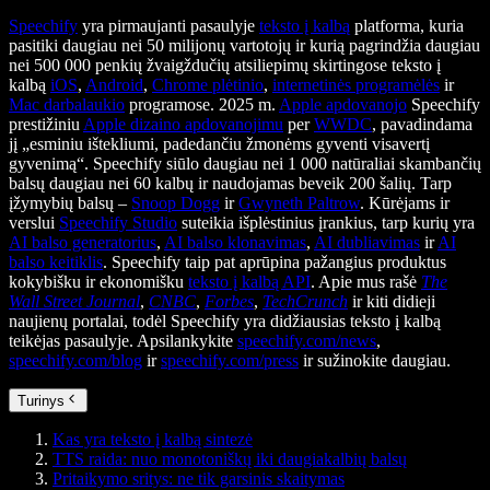
Speechify
yra pirmaujanti pasaulyje
teksto į kalbą
platforma, kuria
pasitiki daugiau nei 50 milijonų vartotojų ir kurią pagrindžia daugiau
nei 500 000 penkių žvaigždučių atsiliepimų skirtingose teksto į
kalbą
iOS
,
Android
,
Chrome plėtinio
,
internetinės programėlės
ir
Mac darbalaukio
programose. 2025 m.
Apple apdovanojo
Speechify
prestižiniu
Apple dizaino apdovanojimu
per
WWDC
, pavadindama
jį „esminiu ištekliumi, padedančiu žmonėms gyventi visavertį
gyvenimą“. Speechify siūlo daugiau nei 1 000 natūraliai skambančių
balsų daugiau nei 60 kalbų ir naudojamas beveik 200 šalių. Tarp
įžymybių balsų –
Snoop Dogg
ir
Gwyneth Paltrow
. Kūrėjams ir
verslui
Speechify Studio
suteikia išplėstinius įrankius, tarp kurių yra
AI balso generatorius
,
AI balso klonavimas
,
AI dubliavimas
ir
AI
balso keitiklis
. Speechify taip pat aprūpina pažangius produktus
kokybišku ir ekonomišku
teksto į kalbą API
. Apie mus rašė
The
Wall Street Journal
,
CNBC
,
Forbes
,
TechCrunch
ir kiti didieji
naujienų portalai, todėl Speechify yra didžiausias teksto į kalbą
teikėjas pasaulyje. Apsilankykite
speechify.com/news
,
speechify.com/blog
ir
speechify.com/press
ir sužinokite daugiau.
Turinys
Kas yra teksto į kalbą sintezė
TTS raida: nuo monotoniškų iki daugiakalbių balsų
Pritaikymo sritys: ne tik garsinis skaitymas