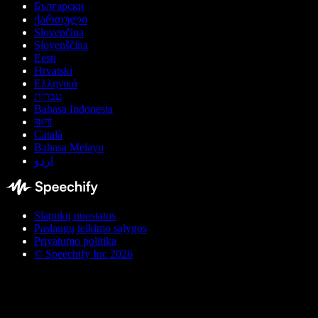
Български
ქართული
Slovenčina
Slovenščina
Eesti
Hrvatski
Ελληνικά
עברית
Bahasa Indonesia
বাংলা
Català
Bahasa Melayu
اردو
Slapukų nuostatos
Paslaugų teikimo sąlygos
Privatumo politika
© Speechify Inc 2026