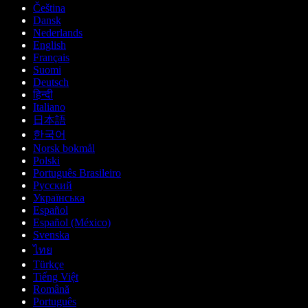
Čeština
Dansk
Nederlands
English
Français
Suomi
Deutsch
हिन्दी
Italiano
日本語
한국어
Norsk bokmål
Polski
Português Brasileiro
Русский
Українська
Español
Español (México)
Svenska
ไทย
Türkçe
Tiếng Việt
Română
Português