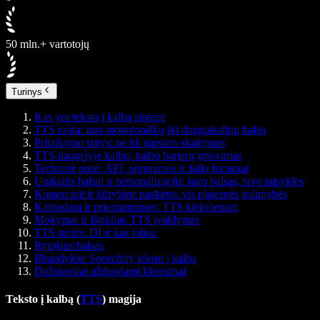
50 mln.+ vartotojų
Turinys
Kas yra teksto į kalbą sintezė
TTS raida: nuo monotoniškų iki daugiakalbių balsų
Pritaikymo sritys: ne tik garsinis skaitymas
TTS daugelyje kalbų: kalbų barjerų griovimas
Techninė pusė: API, programos ir failų formatai
Unikalūs balsai ir personalizacija: tavo balsas, tavo taisyklės
Komercinė ir kūrybinė paskirtis: vis platesnės galimybės
Kainodara ir prieinamumas: TTS kiekvienam
Mokymai ir ištekliai: TTS įvaldymas
TTS ateitis: DI ir kas toliau
Rytojaus balsas
Išbandykite Speechify teksto į kalbą
Dažniausiai užduodami klausimai
Teksto į kalbą (
TTS
) magija