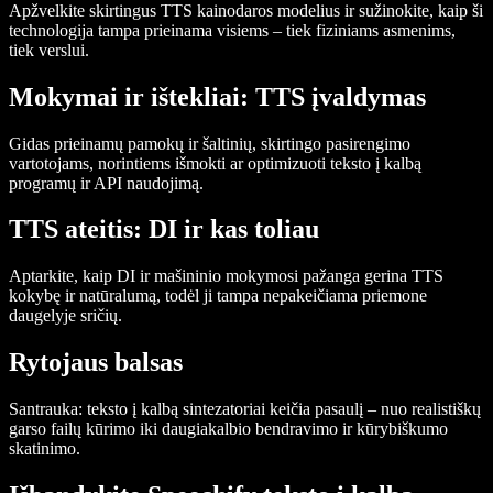
Apžvelkite skirtingus TTS kainodaros modelius ir sužinokite, kaip ši
technologija tampa prieinama visiems – tiek fiziniams asmenims,
tiek verslui.
Mokymai ir ištekliai: TTS įvaldymas
Gidas prieinamų pamokų ir šaltinių, skirtingo pasirengimo
vartotojams, norintiems išmokti ar optimizuoti teksto į kalbą
programų ir API naudojimą.
TTS ateitis: DI ir kas toliau
Aptarkite, kaip DI ir mašininio mokymosi pažanga gerina TTS
kokybę ir natūralumą, todėl ji tampa nepakeičiama priemone
daugelyje sričių.
Rytojaus balsas
Santrauka: teksto į kalbą sintezatoriai keičia pasaulį – nuo realistiškų
garso failų kūrimo iki daugiakalbio bendravimo ir kūrybiškumo
skatinimo.