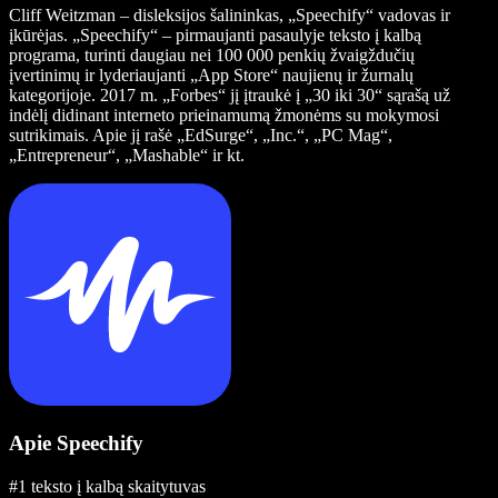
Cliff Weitzman – disleksijos šalininkas, „Speechify“ vadovas ir
įkūrėjas. „Speechify“ – pirmaujanti pasaulyje teksto į kalbą
programa, turinti daugiau nei 100 000 penkių žvaigždučių
įvertinimų ir lyderiaujanti „App Store“ naujienų ir žurnalų
kategorijoje. 2017 m. „Forbes“ jį įtraukė į „30 iki 30“ sąrašą už
indėlį didinant interneto prieinamumą žmonėms su mokymosi
sutrikimais. Apie jį rašė „EdSurge“, „Inc.“, „PC Mag“,
„Entrepreneur“, „Mashable“ ir kt.
Apie Speechify
#1 teksto į kalbą skaitytuvas