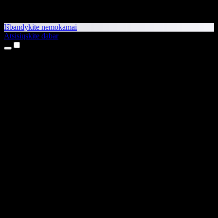
Išbandykite nemokamai
Atsisiųskite dabar
Produktai
Teksto skaitymas balsu
iPhone ir iPad programėlės
Android programėlė
Chrome plėtinys
Edge plėtinys
Interneto programėlė
Mac programėlė
Windows programėlė