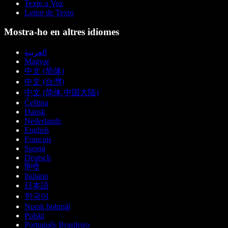
Texto a Voz
Leitor de Texto
Mostra-ho en altres idiomes
العربية
Magyar
中文 (简体)
中文 (台灣)
中文 (简体 中国大陆)
Čeština
Dansk
Nederlands
English
Français
Suomi
Deutsch
हिन्दी
Italiano
日本語
한국어
Norsk bokmål
Polski
Português Brasileiro