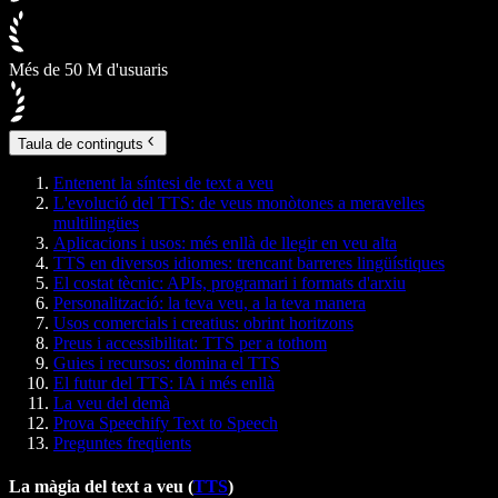
Més de 50 M d'usuaris
Taula de continguts
Entenent la síntesi de text a veu
L'evolució del TTS: de veus monòtones a meravelles
multilingües
Aplicacions i usos: més enllà de llegir en veu alta
TTS en diversos idiomes: trencant barreres lingüístiques
El costat tècnic: APIs, programari i formats d'arxiu
Personalització: la teva veu, a la teva manera
Usos comercials i creatius: obrint horitzons
Preus i accessibilitat: TTS per a tothom
Guies i recursos: domina el TTS
El futur del TTS: IA i més enllà
La veu del demà
Prova Speechify Text to Speech
Preguntes freqüents
La màgia del text a veu (
TTS
)