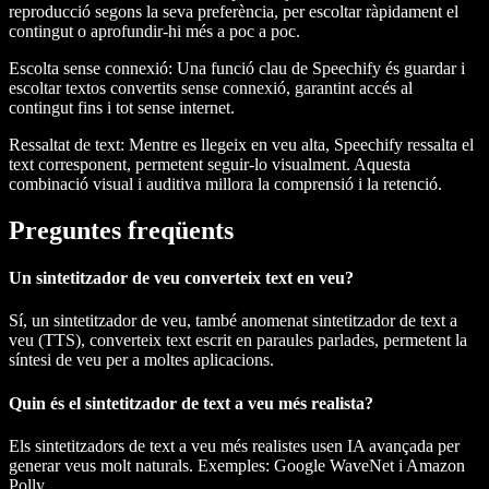
reproducció segons la seva preferència, per escoltar ràpidament el
contingut o aprofundir-hi més a poc a poc.
Escolta sense connexió
: Una funció clau de Speechify és guardar i
escoltar textos convertits sense connexió, garantint accés al
contingut fins i tot sense internet.
Ressaltat de text
: Mentre es llegeix en veu alta, Speechify ressalta el
text corresponent, permetent seguir-lo visualment. Aquesta
combinació visual i auditiva millora la comprensió i la retenció.
Preguntes freqüents
Un sintetitzador de veu converteix text en veu?
Sí, un sintetitzador de veu, també anomenat sintetitzador de text a
veu (TTS), converteix text escrit en paraules parlades, permetent la
síntesi de veu per a moltes aplicacions.
Quin és el sintetitzador de text a veu més realista?
Els sintetitzadors de text a veu més realistes usen IA avançada per
generar veus molt naturals. Exemples: Google WaveNet i Amazon
Polly.