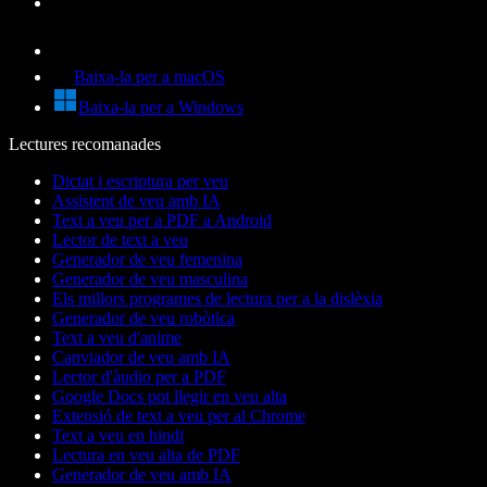
Baixa-la per a macOS
Baixa-la per a Windows
Lectures recomanades
Dictat i escriptura per veu
Assistent de veu amb IA
Text a veu per a PDF a Android
Lector de text a veu
Generador de veu femenina
Generador de veu masculina
Els millors programes de lectura per a la dislèxia
Generador de veu robòtica
Text a veu d'anime
Canviador de veu amb IA
Lector d'àudio per a PDF
Google Docs pot llegir en veu alta
Extensió de text a veu per al Chrome
Text a veu en hindi
Lectura en veu alta de PDF
Generador de veu amb IA