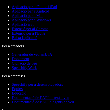
Aplicació per a iPhone i iPad
Aplicació per a Android
Aplicació per a Mac
Aplicació per a Windows
Aplicació web
Extensió per al Chrome
Extensió per a l’Edge
Baixa l'aplicació
Per a creadors
Generador de veu amb IA
Doblament
Clonació de veu
Speechify Work
Per a empreses
Speechify per a desenvolupadors
Equips
Educació
Documentació de l’API de text a veu
Documentació de l’API d’agents de veu