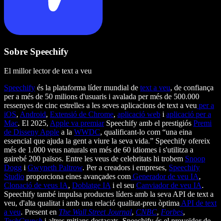
Sobre Speechify
El millor lector de text a veu
Speechify
és la plataforma líder mundial de
text a veu
, de confiança
per a més de 50 milions d'usuaris i avalada per més de 500.000
ressenyes de cinc estrelles a les seves aplicacions de text a veu
per a
iOS
,
Android
,
Extensió de Chrome
,
aplicació web
i
aplicació per a
Mac
. El 2025,
Apple va premiar
Speechify amb el prestigiós
Premi
de Disseny Apple
a la
WWDC
, qualificant-lo com “una eina
essencial que ajuda la gent a viure la seva vida.” Speechify ofereix
més de 1.000 veus naturals en més de 60 idiomes i s'utilitza a
gairebé 200 països. Entre les veus de celebritats hi trobem
Snoop
Dogg
i
Gwyneth Paltrow
. Per a creadors i empreses,
Speechify
Studio
proporciona eines avançades com
Generador de veu IA
,
Clonació de veus IA
,
Doblatge IA
i el seu
Canviador de veu IA
.
Speechify també impulsa productes líders amb la seva API de text a
veu, d'alta qualitat i amb una relació qualitat-preu òptima
API de text
a veu
. Present en
The Wall Street Journal
,
CNBC
,
Forbes
,
TechCrunch
i altres mitjans destacats, Speechify és el proveïdor de