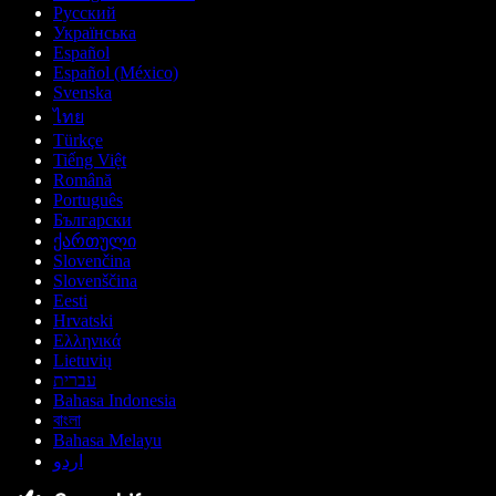
Русский
Українська
Español
Español (México)
Svenska
ไทย
Türkçe
Tiếng Việt
Română
Português
Български
ქართული
Slovenčina
Slovenščina
Eesti
Hrvatski
Ελληνικά
Lietuvių
עברית
Bahasa Indonesia
বাংলা
Bahasa Melayu
اردو