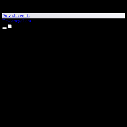
Prova-ho gratis
Descarrega'l ara
Productes
Text a veu
Aplicacions per a iPhone i iPad
Aplicació per a Android
Extensió per al Chrome
Extensió per a l'Edge
Aplicació web
Aplicació per al Mac
Aplicació per al Windows