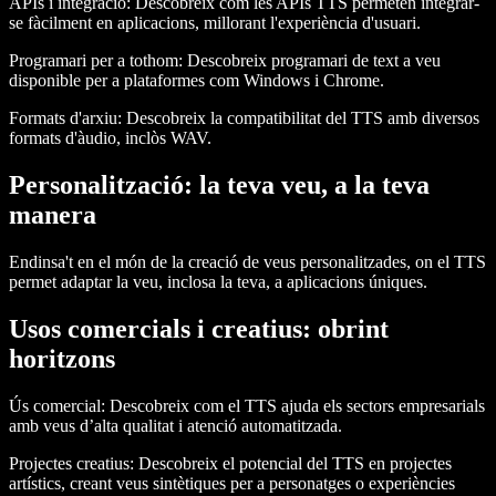
APIs i integració:
Descobreix com les APIs TTS permeten integrar-
se fàcilment en aplicacions, millorant l'experiència d'usuari.
Programari per a tothom:
Descobreix programari de text a veu
disponible per a plataformes com Windows i Chrome.
Formats d'arxiu:
Descobreix la compatibilitat del TTS amb diversos
formats d'àudio, inclòs WAV.
Personalització: la teva veu, a la teva
manera
Endinsa't en el món de la creació de veus personalitzades, on el TTS
permet adaptar la veu, inclosa la teva, a aplicacions úniques.
Usos comercials i creatius: obrint
horitzons
Ús comercial:
Descobreix com el TTS ajuda els sectors empresarials
amb veus d’alta qualitat i atenció automatitzada.
Projectes creatius:
Descobreix el potencial del TTS en projectes
artístics, creant veus sintètiques per a personatges o experiències