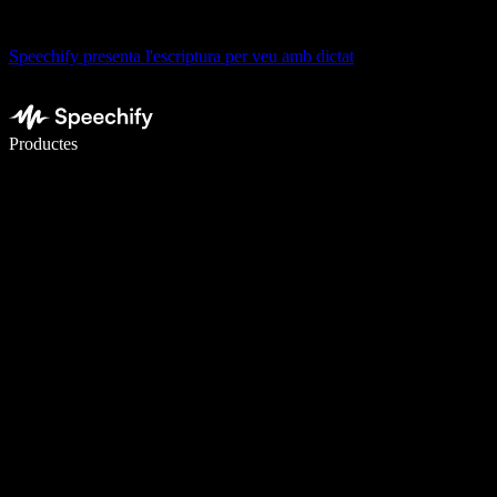
Speechify presenta l'escriptura per veu amb dictat
Escriu 5× més ràpid amb la veu
Productes
Més informació