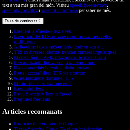
text a veu més gran del món. Visiteu
speechify.com/news
,
speechify.com/blog
i
speechify.com/press
per saber-ne més.
Taula de continguts
Entenent la síntesi de text a veu
L'evolució del TTS: de veus monòtones a meravelles
multilingües
Aplicacions i usos: més enllà de llegir en veu alta
TTS en diversos idiomes: trencant barreres lingüístiques
El costat tècnic: APIs, programari i formats d'arxiu
Personalització: la teva veu, a la teva manera
Usos comercials i creatius: obrint horitzons
Preus i accessibilitat: TTS per a tothom
Guies i recursos: domina el TTS
El futur del TTS: IA i més enllà
La veu del demà
Prova Speechify Text to Speech
Preguntes freqüents
Articles recomanats
Productes de text a veu de Google
Text to Speech a Canva: Tot el que has de saber