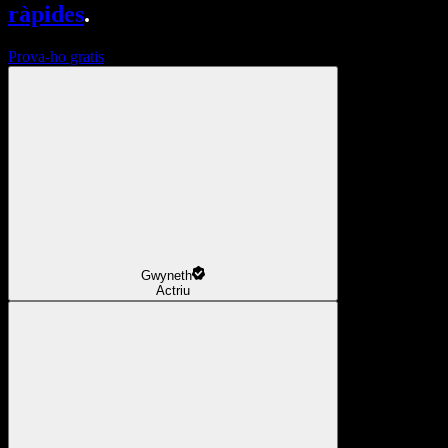
ràpides
.
Prova-ho gratis
Gwyneth
Actriu