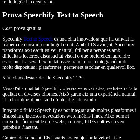
multilingüe i la creativitat.
Prova Speechify Text to Speech
Cost
: prova gratuïta
Speechify
Text to Speech
és una eina innovadora que ha canviat la
manera de consumir contingut escrit. Amb TTS avançat, Speechify
transforma text escrit en veu natural, útil per a persones amb
dificultats lectores, discapacitat visual o que prefereixen aprendre
escoltant. La seva flexibilitat assegura una bona integració amb
molts dispositius i plataformes, permetent escoltar en qualsevol lloc.
5 funcions destacades de Speechify TTS
:
Veus d'alta qualitat
: Speechify ofereix veus variades, realistes i d’alta
qualitat en diversos idiomes. Això garanteix una experiència natural
i fa el contingut més fàcil d’entendre i de gaudir.
Integració fluida
: Speechify es pot integrar amb moltes plataformes i
dispositius, inclosos navegadors web, mòbils i més. Això permet
convertir fàcilment text de webs, correus, PDFs i altres en veu
gairebé a l’instant.
Control de velocitat
: Els usuaris poden ajustar la velocitat de