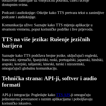
obrazovne materijale uz višejezičnu podršku, čineći učenje
dostupnim svima.
Podcasti i audioknjige:
Otkrijte kako TTS pretvara tekst u zanimljive
podcaste i audioknjige.
Komunikacija uživo:
Saznajte kako TTS mijenja aplikacije u
stvarnom vremenu, poput korisničke podrške i live prijevoda.
TTS na više jezika: Rušenje jezičnih
barijera
Saznajte kako TTS podržava brojne jezike, uključujući engleski,
francuski, njemački, španjolski, ruski, portugalski, japanski, hindski,
arapski, korejski, talijanski, kineski, turski i nizozemski,
omogućujući globalnu komunikaciju.
Tehnička strana: API-ji, softver i audio
formati
API-ji i integracija:
Pogledajte kako
TTS API
-ji omogućuju
jednostavnu povezanost s raznim aplikacijama i poboljšavaju
korisničko iskustvo.