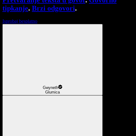
Pretvaranje teksta u govor
.
Govorno
tipkanje
.
Brzi odgovori
.
Isprobaj besplatno
Gwyneth
Glumica