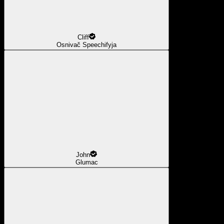
Cliff
Osnivač Speechifyja
John
Glumac