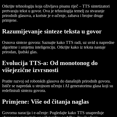
Otkrijte tehnologiju koja oživljava pisanu riječ – TTS sintetizatori
pretvaraju tekst u govor. Ova je tehnologija temelj za stvaranje
prirodnih glasova, a koriste je e-učenje, zabava i brojne druge
primjene.
Razumijevanje sinteze teksta u govor
Osnova sinteze govora:
Saznajte kako TTS radi, uz uvid u napredne
algoritme i umjetnu inteligenciju. Otkrijte kako iz teksta nastaje
prirodan, ljudski glas.
Evolucija TTS-a: Od monotonog do
višejezične izvrsnosti
Pratite razvoj od robotskih glasova do današnjih prirodnih govora.
Ističe se napredak u strojnom učenju i AI generatorima glasa koji su
redefinirali sintezu govora.
Primjene: Više od čitanja naglas
Govorna naracija i e-učenje:
Pogledajte kako TTS unapređuje