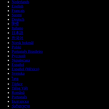
Nederlands
English
Français
Suomi
Deutsch
हिन्दी
Italiano
日本語
한국어
Norsk bokmål
Polski
Português Brasileiro
Русский
Українська
Español
Español (México)
Svenska
ไทย
Türkçe
Tiếng Việt
Română
Português
Български
ქართული