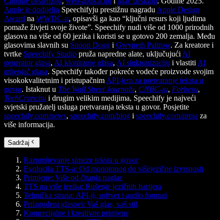
Chrome ekstenziju
,
web-aplikaciju
i
Mac desktop
. Godine 2025.
Apple je dodijelio
Speechifyju prestižnu nagradu
Apple Design
Award
na
WWDC-u
, opisavši ga kao “ključni resurs koji ljudima
pomaže živjeti svoje živote”. Speechify nudi više od 1000 prirodnih
glasova na više od 60 jezika i koristi se u gotovo 200 zemalja. Među
glasovima slavnih su
Snoop Dogg
i
Gwyneth Paltrow
. Za kreatore i
tvrtke
Speechify Studio
pruža napredne alate, uključujući
AI
generator glasa
,
AI kloniranje glasa
,
AI sinkronizaciju
i vlastiti
AI
mijenjač glasa
. Speechify također pokreće vodeće proizvode svojim
visokokvalitetnim i pristupačnim
API-jem za pretvaranje teksta u
govor
. Istaknut u
The Wall Street Journalu
,
CNBC-ju
,
Forbesu
,
TechCrunchu
i drugim velikim medijima, Speechify je najveći
svjetski pružatelj usluga pretvaranja teksta u govor. Posjetite
speechify.com/news
,
speechify.com/blog
i
speechify.com/press
za
više informacija.
Sadržaj
Razumijevanje sinteze teksta u govor
Evolucija TTS-a: Od monotonog do višejezične izvrsnosti
Primjene: Više od čitanja naglas
TTS na više jezika: Rušenje jezičnih barijera
Tehnička strana: API-ji, softver i audio formati
Prilagođeni glasovi: Vaš glas, vaš stil
Komercijalne i kreativne primjene