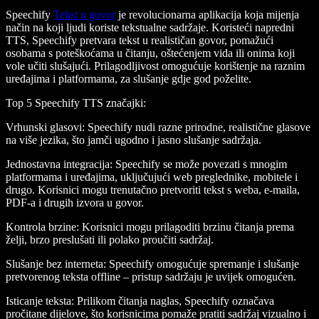
Speechify
Tekst u govor
je revolucionarna aplikacija koja mijenja
način na koji ljudi koriste tekstualne sadržaje. Koristeći napredni
TTS, Speechify pretvara tekst u realističan govor, pomažući
osobama s poteškoćama u čitanju, oštećenjem vida ili onima koji
vole učiti slušajući. Prilagodljivost omogućuje korištenje na raznim
uređajima i platformama, za slušanje gdje god poželite.
Top 5 Speechify TTS značajki
:
Vrhunski glasovi
: Speechify nudi razne prirodne, realistične glasove
na više jezika, što jamči ugodno i jasno slušanje sadržaja.
Jednostavna integracija
: Speechify se može povezati s mnogim
platformama i uređajima, uključujući web preglednike, mobitele i
drugo. Korisnici mogu trenutačno pretvoriti tekst s weba, e-maila,
PDF-a i drugih izvora u govor.
Kontrola brzine
: Korisnici mogu prilagoditi brzinu čitanja prema
želji, brzo preslušati ili polako proučiti sadržaj.
Slušanje bez interneta
: Speechify omogućuje spremanje i slušanje
pretvorenog teksta offline – pristup sadržaju je uvijek omogućen.
Isticanje teksta
: Prilikom čitanja naglas, Speechify označava
pročitane dijelove, što korisnicima pomaže pratiti sadržaj vizualno i