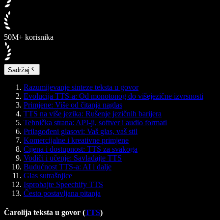
50M+ korisnika
Sadržaj
Razumijevanje sinteze teksta u govor
Evolucija TTS-a: Od monotonog do višejezične izvrsnosti
Primjene: Više od čitanja naglas
TTS na više jezika: Rušenje jezičnih barijera
Tehnička strana: API-ji, softver i audio formati
Prilagođeni glasovi: Vaš glas, vaš stil
Komercijalne i kreativne primjene
Cijena i dostupnost: TTS za svakoga
Vodiči i učenje: Savladajte TTS
Budućnost TTS-a: AI i dalje
Glas sutrašnjice
Isprobajte Speechify TTS
Često postavljana pitanja
Čarolija teksta u govor (
TTS
)