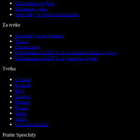
Sinkronizacija glasa
Kloniranje glasa
Speechify za poslovne korisnike
Za tvrtke
Speechify za programere
Timovi
Obrazovanje
Dokumentacija API-ja za pretvaranje teksta u govor
Dokumentacija API-ja za glasovne agente
Tvrtka
O nama
Kontakt
Blog
Karijere
Partneri
Pomoć
Status
Mediji
Vizualni identitet
Pratite Speechify