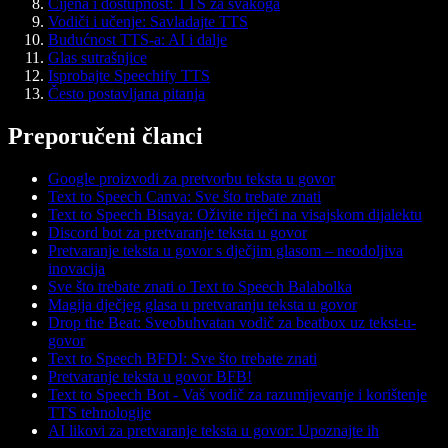
Cijena i dostupnost: TTS za svakoga
Vodiči i učenje: Savladajte TTS
Budućnost TTS-a: AI i dalje
Glas sutrašnjice
Isprobajte Speechify TTS
Često postavljana pitanja
Preporučeni članci
Google proizvodi za pretvorbu teksta u govor
Text to Speech Canva: Sve što trebate znati
Text to Speech Bisaya: Oživite riječi na visajskom dijalektu
Discord bot za pretvaranje teksta u govor
Pretvaranje teksta u govor s dječjim glasom – neodoljiva
inovacija
Sve što trebate znati o Text to Speech Balabolka
Magija dječjeg glasa u pretvaranju teksta u govor
Drop the Beat: Sveobuhvatan vodič za beatbox uz tekst-u-
govor
Text to Speech BFDI: Sve što trebate znati
Pretvaranje teksta u govor BFB!
Text to Speech Bot - Vaš vodič za razumijevanje i korištenje
TTS tehnologije
AI likovi za pretvaranje teksta u govor: Upoznajte ih