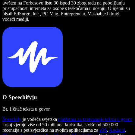
uvršten na Forbesovu listu 30 ispod 30 zbog rada na poboljšanju
pristupačnosti interneta za osobe s teškoćama u učenju. O njemu su
pisali EdSurge, Inc., PC Mag, Entrepreneur, Mashable i drugi
vodeći mediji.
O Speechifyju
Br. 1 čitač teksta u govor
Speechify
je vodeća svjetska
platforma za pretvaranje teksta u govor
kojoj vjeruje više od 50 milijuna korisnika, s više od 500.000
recenzija s pet zvjezdica na svojim aplikacijama za
iOS
,
Android
,