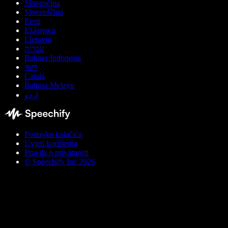
Slovenčina
Slovenščina
Eesti
Ελληνικά
Lietuvių
עברית
Bahasa Indonesia
বাংলা
Català
Bahasa Melayu
اردو
Postavke kolačića
Uvjeti korištenja
Pravila o privatnosti
© Speechify Inc 2026