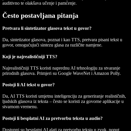
auditivno te olakšava učenje i pamćenje.
Često postavljana pitanja
Pretvara li sintetizator glasova tekst u govor?
Da, sintetizator glasova, poznat i kao TTS, pretvara pisani tekst u
govor, omogućujući sintezu glasa za različite namjene.
Koji je najrealističniji TTS?
Najrealističniji TTS koristi naprednu AI tehnologiju za stvaranje
prirodnih glasova. Primjeri su Google WaveNet i Amazon Polly.
Postoji li AI tekst u govor?
Da, AI TTS koristi umjetnu inteligenciju za generiranje realističnih,
ljudskih glasova iz teksta – često se koristi za govorne aplikacije u
stvarnom vremenu.
Postoji li besplatni AI za pretvorbu teksta u audio?
Dostupni su besplatni AI alati za pretvorbu teksta u zvuk, poput