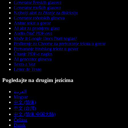
Generator ženskih glasova
Generator muških glasova
Najbolji alati za čitanje za disleksiju
Generator robotskih glasova
Anime tekst u govor
AI alat za promjenu glasa
Audio čitač PDF-ova
Može li Google Docs čitati naglas?
Proširenje za Chrome za pretvaranje teksta u govor
Pretvaranje hindskog teksta u govor
Čitanje PDF-a naglas
AI generator glasova
Texto a Voz
Leitor de Texto
Pogledajte na drugim jezicima
العربية
Magyar
中文 (简体)
中文 (台灣)
中文 (简体 中国大陆)
Čeština
Dansk