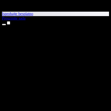
Isprobajte besplatno
Preuzmite sada
Proizvodi
Pretvaranje teksta u govor
Aplikacije za iPhone i iPad
Aplikacija za Android
Proširenje za Chrome
Proširenje za Edge
Web-aplikacija
Aplikacija za Mac
Aplikacija za Windows