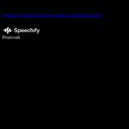
Speechify pokreće diktiranje pomoću glasovnog unosa
Pišite 5× brže uz glasovno diktiranje
Proizvodi
Saznajte više