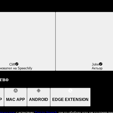
Cliff
John
новател на Speechify
Актьор
тво
P
MAC APP
ANDROID
EDGE EXTENSION
те на глас
с естествен
Text-to-Speech
, ще го обобщи или ще го превърн