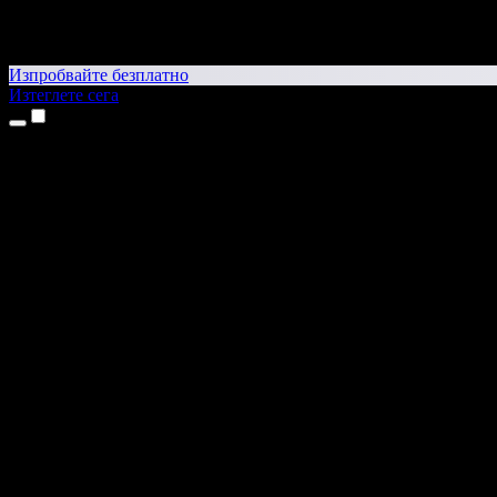
Изпробвайте безплатно
Изтеглете сега
Продукти
Текст в реч
Приложения за iPhone и iPad
Приложение за Android
Разширение за Chrome
Разширение за Edge
Уеб приложение
Приложение за Mac
Приложение за Windows