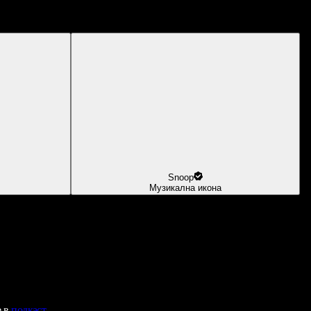
Snoop
Музикална икона
е в
подкаст