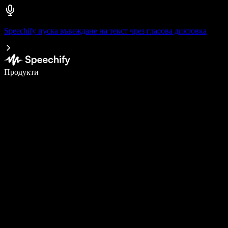
Speechify пуска въвеждане на текст чрез гласова диктовка
Пишете 5× по-бързо с гласово въвеждане
Продукти
Научете повече