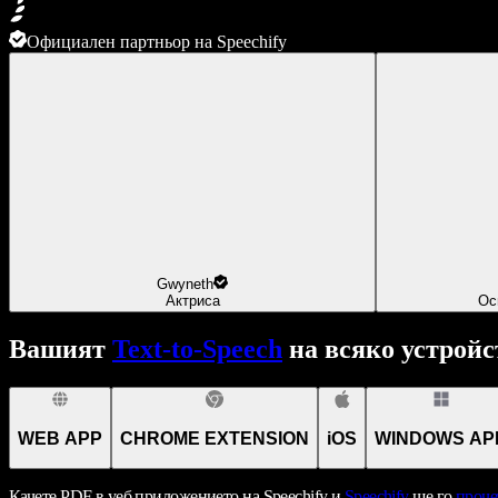
Официален партньор на Speechify
Gwyneth
Актриса
Ос
Вашият
Text-to-Speech
на всяко устройс
WEB APP
CHROME EXTENSION
iOS
WINDOWS AP
Качете PDF в уеб приложението на Speechify и
Speechify
ще го
проче