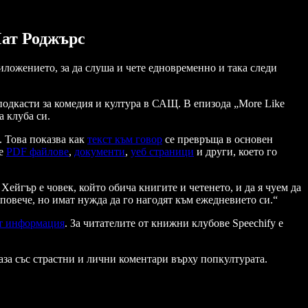
Мат Роджърс
иложението, за да слуша и чете едновременно и така следи
подкасти за комедия и култура в САЩ. В епизода „More Like
а клубa си.
. Това показва как
текст към говор
се превръща в основен
те
PDF файлове
,
документи
,
уеб страници
и други, което го
Хейгър е човек, който обича книгите и четенето, и да я чуем да
т повече, но имат нужда да го нагодят към ежедневието си.“
т информация
. За читателите от книжни клубове Speechify е
база със страстни и лични коментари върху попкултурата.