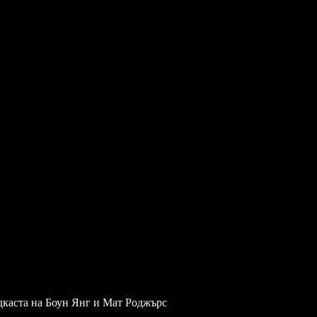
одкаста на Боун Янг и Мат Роджърс