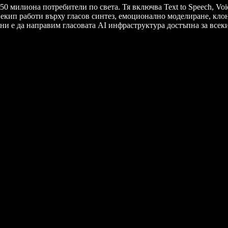
0 милиона потребители по света. Тя включва Text to Speech, Voice T
т екип работи върху гласов синтез, емоционално моделиране, кл
 ни е да направим гласовата AI инфраструктура достъпна за всек