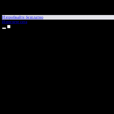
Изпробвайте безплатно
Изтеглете сега
Продукти
Текст в реч
Приложения за iPhone и iPad
Приложение за Android
Разширение за Chrome
Разширение за Edge
Уеб приложение
Приложение за Mac
Приложение за Windows