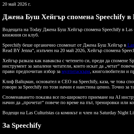
20 май 2026 г.
Джена Буш Хейгър спомена Speechify в L
Водещата на Today Джена Буш Хейгър спомена Speechify в Las C
книжния си клуб.
Speechify беше органично споменат от Джена Буш Хейгър в
Las
Read BY Jenna“, излъчен на 20 май 2026, Хейгър спомена Speechi
Хейгър разказа как наваксва с четенето си, преди да спомене S
инструмент за запалени читатели, които искат да „четат“ повече
прави предпочитан избор за
мултитаскъри
, книголюбители и п
Клиф Вайцман, основател и CEO на Speechify, каза, че това спо
говори за Speechify по този начин е наистина ценно. Точно за т
Споменаването показва все по-широкото приемане на AI инстру
начин да „прочетат“ повече по време на път, тренировки или ког
Водещи на Las Culturistas са комикът и член на Saturday Night
За Speechify