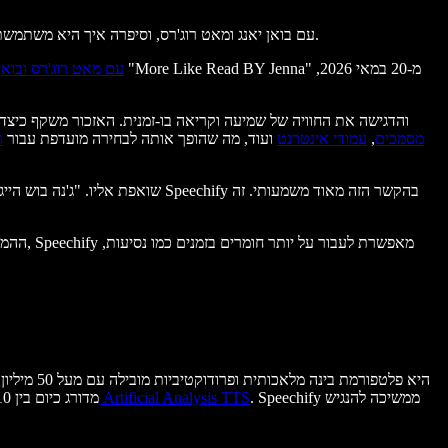
מנחת הטודיי ג'נה בוש הייגר הזכירה את Speechify ב-Las Culturistas עם בואן יאנג ומאט רוג'רס, וסיפרה איך היא משתמשת באפליקציה כדי להאזין ולקרוא יחד, תוך שמירה על קצב עם מועדון הספר שלה.
Las Culturistas עם מאט רוג'רס וב
בוש הייגר תיארה איך היא עומדת בעומס הקריאה שלה לפני שהזכירה את Speechify, והדגישה את החוויה של שמיעה וקריאה בו-זמנית. האזכור משקף כיצ
מסמכים
,
עמודי אינטרנט
ועוד, מה שהופך אותה לבחירה מועדפת עבור
ר
ההמל
. Speechify ממשיכה להנגיש
דירוג Artificial Analysis TTS
לארגונים. צוות המחקר מתמקד בהתקדמות בסינתזת דיבור, דגמים רגשיים, שיבוט קולי ואודיו חכם רב-לשוני. מודל SIMBA 3.0 מדורג כיום בין 10 הטובים בעולם ב