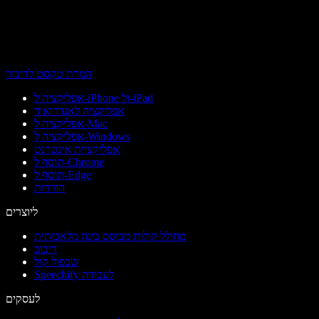
המרת טקסט לדיבור
אפליקציה ל-iPhone ול-iPad
אפליקציה לאנדרואיד
אפליקציה ל-Mac
אפליקציה ל-Windows
אפליקציית אינטרנט
תוסף ל-Chrome
תוסף ל-Edge
הורדות
ליוצרים
מחולל קולות מבוסס בינה מלאכותית
דיבוב
שכפול קול
Speechify לעבודה
לעסקים