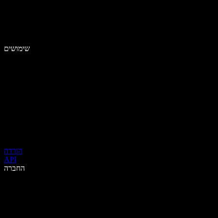
שימושים
הורדה
API
החברה