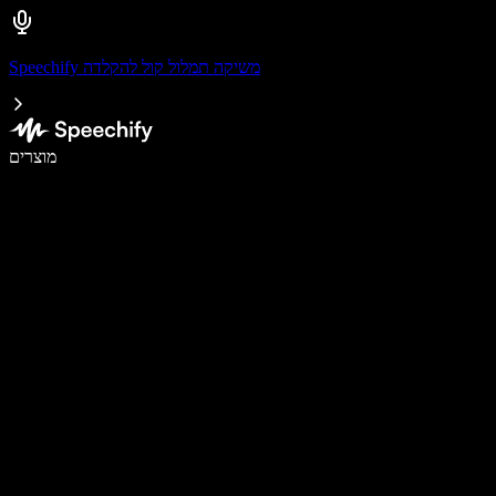
Speechify משיקה תמלול קול להקלדה
לכתוב פי 5 מהר יותר עם הכתבה קולית
מוצרים
למידע נוסף