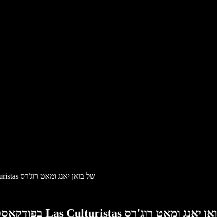
ג'נה בוש הייגר ממליצה על Speechify בפודקאסט המצליח Las Culturistas של בואן יאנג ומאט רוג'רס
יצה על Speechify בפודקאסט המצליח Las Culturistas של בואן יאנג ומאט רוג'רס