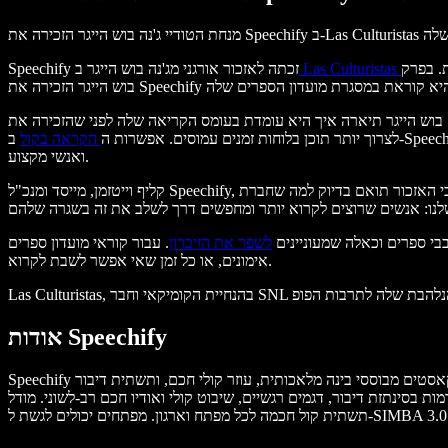
 במאי 2026,
Speechify זכתה לאזכור אורגני מג'נה בוש הייגר ב
לצרוך יותר תוכן בלוחות זמנים עמוסים. אפשרות ה
הקראה בקול
ואנשי מקצוע.
קליף וייטזמן, מייסד ומנכ"ל Speechify, אמר כי האזכור תואם בדיוק למה שחברת Speechify שואפת אליו. "ג'נה בוש הייגר באמת אוהבת ספרים וקריאה, ולשמוע אותה מדברת על Speechify בהקשר הזה מאוד משמעותי. זה
בי ספרים וכאלה שמעוניינים
לשפר את הזיכרון
. עבור קוראי מועדון ספרים, Speechify מאפשרת לעבור על יותר חומרים בזמנים כמו נסיעות,
אימונים, או כל זמן שאי אפשר לשבת לקרוא.
אודות Speechify
Speechify היא פלטפורמת בינה מלאכותית ופרודוקטיביות מובילה עם מעל 50 מיליון משתמשים ברחבי העולם. המוצרים כוללים טקסט לדיבור, תמלול קולי, פודקאסטים מבוססי בינה מלאכותית, עוזר קולי חכם, ותשתית דיבור