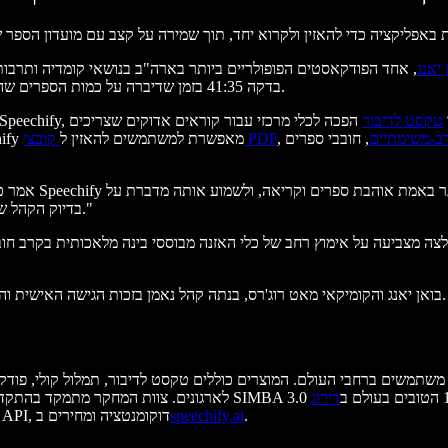
ואן יאנג
, אחד הפודקאסטים הפופולריים ביותר בארה"ב בנושאי קומדיה ותרבות. בפרק "More Like Read BY Jenna" מ-20
בוש הייגר הזכירה את Speechify בדקה 41:35 בזמן שדיברה על כמות הספרים שהיא קוראת במסגרת מועדון הספרים שלה.
ד
טקסט לדיבור
הפכה לכלי מרכזי עבור קוראים אדוקים שצריכים
ב-משימתיים
, חובבי ספרים
,
קובצי PDF
ב-Speechify מאפשרת למשתמשים להאזין ל
בדיוק הקהל שלנו: אנשים שרוצים לקרוא יותר ומחפשים דרך לשלב את זה בשגרה שלהם."
צה מצביעה על אימוץ רחב של כלי האזנה מבוססי בינה מלאכותית בקרב חוב
Las Culturistas, בהנחיית הקומיקאי וחבר SNL בואן יאנג והקומיקאי מאט רוג'רס, בנתה קהל נאמן בזכות הגישה האישית והנלהבת שלה לתרבות הפופ.
.
speechify.ai
תשתית קול חכמה לכל מפתח וארגון. מפתחים יכולים לגשת ל-SIMBA 3.0 API, דוקומנטציה ומחירים ב