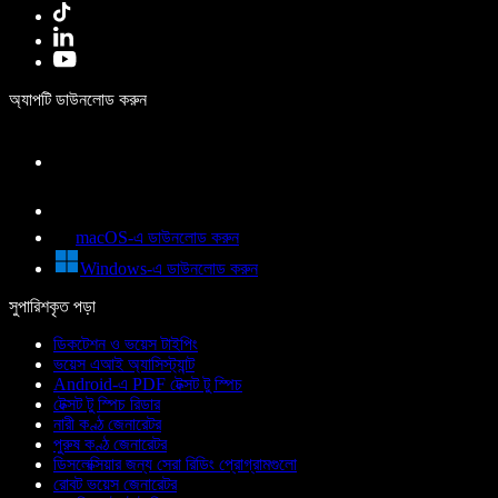
অ্যাপটি ডাউনলোড করুন
macOS-এ ডাউনলোড করুন
Windows-এ ডাউনলোড করুন
সুপারিশকৃত পড়া
ডিকটেশন ও ভয়েস টাইপিং
ভয়েস এআই অ্যাসিস্ট্যান্ট
Android-এ PDF টেক্সট টু স্পিচ
টেক্সট টু স্পিচ রিডার
নারী কণ্ঠ জেনারেটর
পুরুষ কণ্ঠ জেনারেটর
ডিসলেক্সিয়ার জন্য সেরা রিডিং প্রোগ্রামগুলো
রোবট ভয়েস জেনারেটর