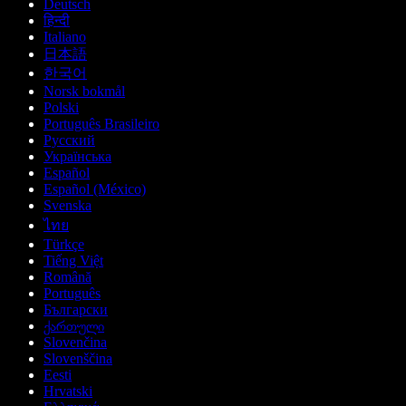
Deutsch
हिन्दी
Italiano
日本語
한국어
Norsk bokmål
Polski
Português Brasileiro
Русский
Українська
Español
Español (México)
Svenska
ไทย
Türkçe
Tiếng Việt
Română
Português
Български
ქართული
Slovenčina
Slovenščina
Eesti
Hrvatski