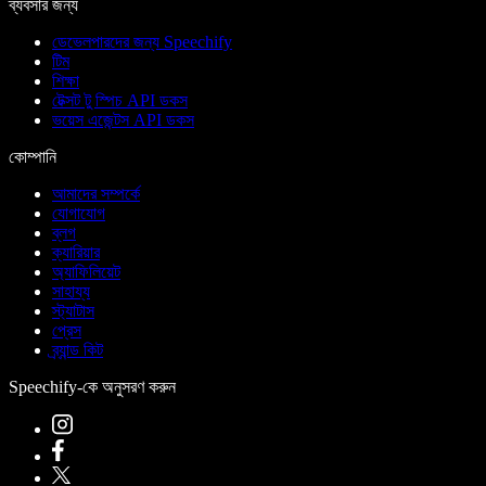
ব্যবসার জন্য
ডেভেলপারদের জন্য Speechify
টিম
শিক্ষা
টেক্সট টু স্পিচ API ডকস
ভয়েস এজেন্টস API ডকস
কোম্পানি
আমাদের সম্পর্কে
যোগাযোগ
ব্লগ
ক্যারিয়ার
অ্যাফিলিয়েট
সাহায্য
স্ট্যাটাস
প্রেস
ব্র্যান্ড কিট
Speechify-কে অনুসরণ করুন