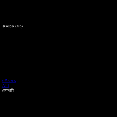
ব্যবহারের ক্ষেত্র
ডাউনলোড
API
কোম্পানি