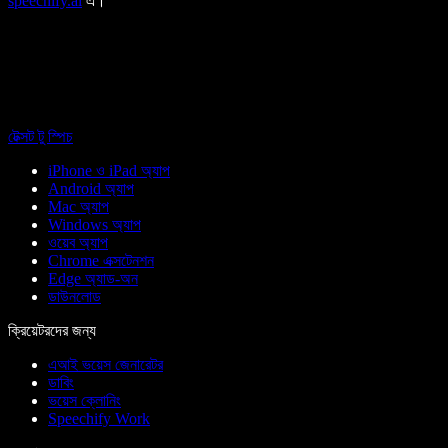
speechify.ai
এ।
টেক্সট টু স্পিচ
iPhone ও iPad অ্যাপ
Android অ্যাপ
Mac অ্যাপ
Windows অ্যাপ
ওয়েব অ্যাপ
Chrome এক্সটেনশন
Edge অ্যাড-অন
ডাউনলোড
ক্রিয়েটরদের জন্য
এআই ভয়েস জেনারেটর
ডাবিং
ভয়েস ক্লোনিং
Speechify Work