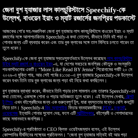
জেনা বুশ হ্যাজার লাস কালচুরিস্টাসে Speechify-কে
উল্লেখ, বাওয়েন ইয়াং ও ম্যাট রজার্সের জনপ্রিয় পডকাস্টে
আজকের শো'র সহ-সঞ্চালিকা জেনা বুশ হ্যাজার লাস কালচুরিস্টাসে বাওয়েন ইয়াং ও ম্যাট
রজার্সের সঙ্গে আলাপচারিতায় Speechify-র কথা তোলেন, কীভাবে তিনি বই পড়া ও
শোনার জন্য এটি ব্যবহার করেন এবং তার বুক ক্লাবের সঙ্গে তাল মিলিয়ে চলতে পারেন তা
তুলে ধরেন।
Speechify-কে জেনা বুশ হ্যাজার স্বতঃস্ফূর্তভাবে উল্লেখ করেছেন
লাস কালচুরিস্টাস
উইথ ম্যাট রজার্স ও বাওয়েন ইয়াং
-এ, যা দেশের সবচেয়ে জনপ্রিয় কৌতুক ও সংস্কৃতি
পডকাস্টগুলোর একটি। “More Like Read BY Jenna” শিরোনামের পর্বটি ২০ মে
২০২৬-এ মুক্তি পায়, আর সেই পর্বের ৪১:৩৫–এ বুশ হ্যাজার Speechify-কে উল্লেখ
করেন যখন তিনি তার বুক ক্লাবের জন্য পড়া বই নিয়ে কথা বলছিলেন।
বুশ হ্যাজার ব্যাখ্যা করেন, কীভাবে তিনি পড়ার চাপ সামলান এবং তারপর Speechify-এর
কথা তোলেন, একসঙ্গে শোনা ও পড়ার অভিজ্ঞতা তুলে ধরেন। এই উল্লেখ দেখায়,
টেক্সট
টু স্পিচ
এখন বইপ্রেমীদের জন্য এক গুরুত্বপূর্ণ টুল, যারা ব্যস্ততার মধ্যেও বেশি কনটেন্ট
নিতে চান। Speechify-র
রিড অ্যালাউড
ফিচার ব্যবহারকারীদের
PDF
,
ডকুমেন্ট
,
ওয়েবপেজ
ইত্যাদি শোনার সুযোগ দেয়, ফলে এটি
মাল্টিটাস্কার
, বইপ্রেমী ও পেশাদারদের
কাছে সমানভাবে জনপ্রিয়।
Speechify-র প্রতিষ্ঠাতা ও CEO ক্লিফ ওয়েইৎজম্যান বলেন, এই উল্লেখ
কোম্পানির দীর্ঘদিনের লক্ষ্যের প্রতিফলন। “জেনা বুশ হ্যাজার সত্যিই বই আর পড়া