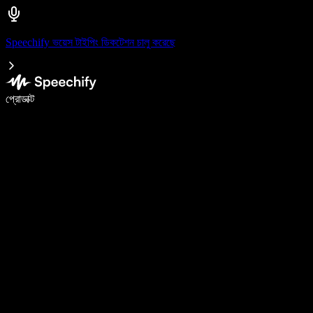
Speechify ভয়েস টাইপিং ডিকটেশন চালু করেছে
ভয়েস টাইপিং দিয়ে ৫ গুণ দ্রুত লিখুন
প্রোডাক্ট
আরও জানুন