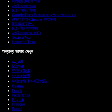
অ্যানিমে টেক্সট টু স্পিচ
এআই ভয়েস চেঞ্জার
PDF অডিও রিডার
Google Docs কি আমার জন্য পড়ে শোনাতে পারে
টেক্সট টু স্পিচ Chrome এক্সটেনশন
হিন্দি টেক্সট টু স্পিচ
PDF রিড অ্যালাউড
এআই ভয়েস জেনারেটর
Texto a Voz
Leitor de Texto
অন্যান্য ভাষায় দেখুন
العربية
Magyar
中文 (简体)
中文 (台灣)
中文 (简体 中国大陆)
Čeština
Dansk
Nederlands
English
Français
Suomi