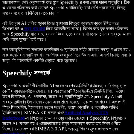
ভালোবাসেন, সেই প্রেক্ষাপটে তার মুখে Speechify-র কথা শোনা দারুণ অনুভূতি। ঠিক
এ ধরনের পাঠকদের কথা ভেবেই Speechify বানিয়েছি: যারা বেশি পড়তে চায়, কিন্তু
সময়ের সঙ্গে তাল মিলিয়ে চলতে চায়।”
এই উল্লেখ AI-চালিত শ্রবণ টুলের মূলধারায় বিস্তৃত গ্রহণযোগ্যতা ইঙ্গিত করে,
বিশেষত বই ও
তথ্য ধরে রাখা
নিয়ে আগ্রহীদের মাঝে। বিশেষ করে বুক ক্লাব পাঠকদের
জন্য Speechify যাতায়াত, ব্যায়াম কিংবা হাতে সময় না থাকলেও শোনার মাধ্যমে আরও
বেশি পড়ার সুযোগ তৈরি করে।
লাস কালচুরিস্টাসের সঞ্চালক কমেডিয়ান ও স্যাটারডে নাইট লাইভের সদস্য বাওয়েন ইয়াং
এবং কমেডিয়ান ম্যাট রজার্স। জনপ্রিয় সংস্কৃতি নিয়ে উদ্দাম অথচ আন্তরিক বিশ্লেষণের
জন্য এই পডকাস্টটি একনিষ্ঠ শ্রোতা গড়ে তুলেছে।
Speechify সম্পর্কে
Speechify একটি শীর্ষস্থানীয় AI ভয়েস ও প্রোডাক্টিভিটি প্ল্যাটফর্ম, যা বিশ্বজুড়ে ৫
কোটি+ ব্যবহারকারীকে সেবা দেয়। এর প্রোডাক্ট ইকোসিস্টেমে টেক্সট টু স্পিচ, ভয়েস
টাইপ ডিকটেশন, AI পডকাস্ট, ভয়েস AI অ্যাসিস্ট্যান্ট এবং Speechify AI-এর
মাধ্যমে এন্টারপ্রাইজ মানের ভয়েস অবকাঠামো রয়েছে। কোম্পানির গবেষণা অগ্রগামী
স্পিচ সিনথেসিস, ইমোশনাল ভয়েস মডেলিং, ভয়েস ক্লোনিং ও বহুভাষিক অডিও-
ইন্টেলিজেন্সে। SIMBA 3.0 মডেল এখন
Artificial Analysis TTS
leaderboard
-এ বিশ্বসেরা ১০-এর মধ্যে স্থান পেয়েছে। Speechify, বিশ্বমানের
ভয়েস AI ডেভেলপার ও এন্টারপ্রাইজের জন্য সহজলভ্য করতে তার মিশন এগিয়ে
নিচ্ছে। ডেভেলপাররা SIMBA 3.0 API, ডকুমেন্টেশন ও মূল্য জানতে পারেন