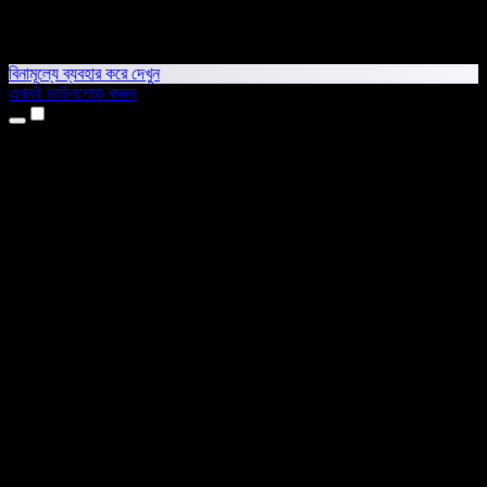
বিনামূল্যে ব্যবহার করে দেখুন
এখনই ডাউনলোড করুন
প্রোডাক্ট
টেক্সট টু স্পিচ
আইফোন ও আইপ্যাড অ্যাপ
অ্যান্ড্রয়েড অ্যাপ
ক্রোম এক্সটেনশন
এজ এক্সটেনশন
ওয়েব অ্যাপ
ম্যাক অ্যাপ
উইন্ডোজ অ্যাপ