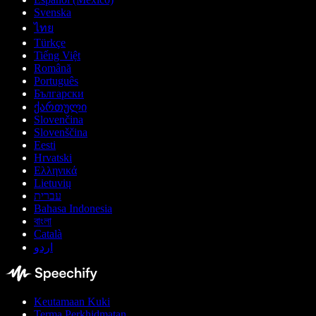
Svenska
ไทย
Türkçe
Tiếng Việt
Română
Português
Български
ქართული
Slovenčina
Slovenščina
Eesti
Hrvatski
Ελληνικά
Lietuvių
עברית
Bahasa Indonesia
বাংলা
Català
اردو
Keutamaan Kuki
Terma Perkhidmatan