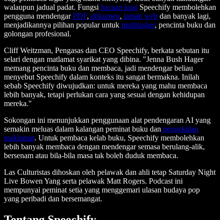
walaupun jadual padat. Fungsi
bacaan kuat
Speechify membolehkan
pengguna mendengar
PDF
,
dokumen
,
laman web
dan banyak lagi,
menjadikannya pilihan popular untuk
multitasker
, pencinta buku dan
golongan profesional.
Cliff Weitzman, Pengasas dan CEO Speechify, berkata sebutan itu
selari dengan matlamat syarikat yang dibina. "Jenna Bush Hager
memang pencinta buku dan membaca, jadi mendengar beliau
menyebut Speechify dalam konteks itu sangat bermakna. Inilah
sebab Speechify diwujudkan: untuk mereka yang mahu membaca
lebih banyak, tetapi perlukan cara yang sesuai dengan kehidupan
mereka."
Sokongan ini menunjukkan penggunaan alat pendengaran AI yang
semakin meluas dalam kalangan peminat buku dan
pengekalan
maklumat
. Untuk pembaca kelab buku, Speechify membolehkan
lebih banyak membaca dengan mendengar semasa berulang-alik,
bersenam atau bila-bila masa tak boleh duduk membaca.
Las Culturistas dihoskan oleh pelawak dan ahli tetap Saturday Night
Live Bowen Yang serta pelawak Matt Rogers. Podcast ini
mempunyai peminat setia yang menggemari ulasan budaya pop
yang peribadi dan bersemangat.
Tentang Speechify