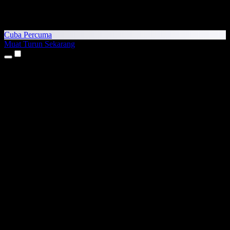
Cuba Percuma
Muat Turun Sekarang
Produk
Teks kepada Pertuturan
Aplikasi iPhone & iPad
Aplikasi Android
Sambungan Chrome
Sambungan Edge
Aplikasi Web
Aplikasi Mac
Aplikasi Windows