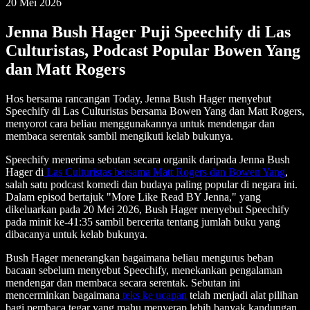
20 Mei 2026
Jenna Bush Hager Puji Speechify di Las
Culturistas, Podcast Popular Bowen Yang
dan Matt Rogers
Hos bersama rancangan Today, Jenna Bush Hager menyebut
Speechify di Las Culturistas bersama Bowen Yang dan Matt Rogers,
menyorot cara beliau menggunakannya untuk mendengar dan
membaca serentak sambil mengikuti kelab bukunya.
Speechify menerima sebutan secara organik daripada Jenna Bush
Hager di
Las Culturistas bersama Matt Rogers dan Bowen Yang
,
salah satu podcast komedi dan budaya paling popular di negara ini.
Dalam episod bertajuk "More Like Read BY Jenna," yang
dikeluarkan pada 20 Mei 2026, Bush Hager menyebut Speechify
pada minit ke-41:35 sambil bercerita tentang jumlah buku yang
dibacanya untuk kelab bukunya.
Bush Hager menerangkan bagaimana beliau mengurus beban
bacaan sebelum menyebut Speechify, menekankan pengalaman
mendengar dan membaca secara serentak. Sebutan ini
mencerminkan bagaimana
teks ke ucapan
telah menjadi alat pilihan
bagi pembaca tegar yang mahu menyerap lebih banyak kandungan