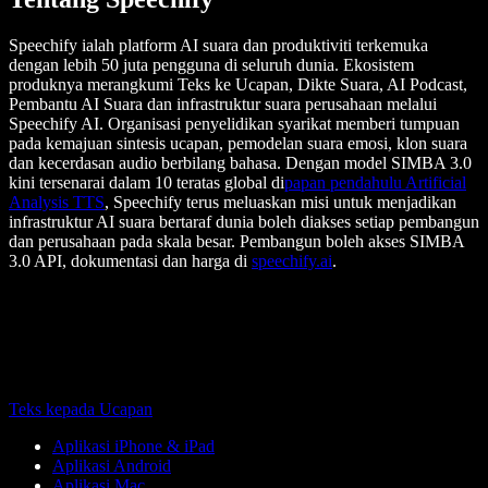
Speechify ialah platform AI suara dan produktiviti terkemuka
dengan lebih 50 juta pengguna di seluruh dunia. Ekosistem
produknya merangkumi Teks ke Ucapan, Dikte Suara, AI Podcast,
Pembantu AI Suara dan infrastruktur suara perusahaan melalui
Speechify AI. Organisasi penyelidikan syarikat memberi tumpuan
pada kemajuan sintesis ucapan, pemodelan suara emosi, klon suara
dan kecerdasan audio berbilang bahasa. Dengan model SIMBA 3.0
kini tersenarai dalam 10 teratas global di
papan pendahulu Artificial
Analysis TTS
, Speechify terus meluaskan misi untuk menjadikan
infrastruktur AI suara bertaraf dunia boleh diakses setiap pembangun
dan perusahaan pada skala besar. Pembangun boleh akses SIMBA
3.0 API, dokumentasi dan harga di
speechify.ai
.
Teks kepada Ucapan
Aplikasi iPhone & iPad
Aplikasi Android
Aplikasi Mac