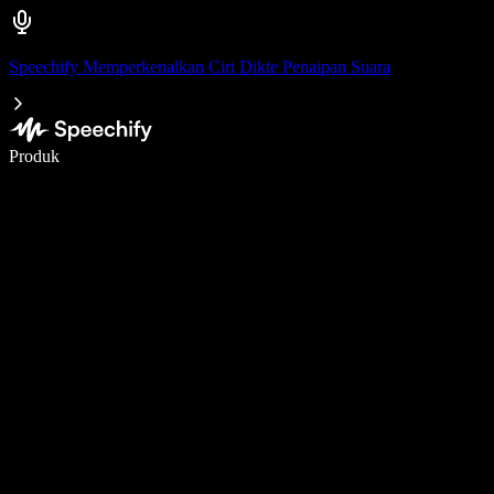
Speechify Memperkenalkan Ciri Dikte Penaipan Suara
Tulis 5× lebih pantas dengan menaip menggunakan suara
Produk
Ketahui Lebih Lanjut