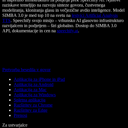
raziskave temeljijo na razvoju sinteze govora, čustvenega
modeliranja, kloniranja glasu in večjezične avdio inteligence. Model
SIMBA 3.0 je med top 10 na svetu na
lestvici Artificial Analysis
TTS
. Speechify svojo misijo – vrhunsko AI glasovno infrastrukturo
razvijalcem in podjetjem – širi globalno. Dostop do SIMBA 3.0
API, dokumentacije in cen na
speechify.ai
.
Pretvorba besedila v govor
Aplikacija za iPhone in iPad
Aplikacija za Android
Aplikacija za Mac
Aplikacija za Windows
Spletna aplikacija
Razširitev za Chrome
Razširitev za Edge
Prenosi
Za ustvarjalce