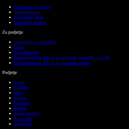
Generator AI glasov
Sinhronizacija
Kloniranje glasu
Speechify za delo
Za podjetja
Speechify za razvijalce
Ekipe
Izobraževanje
Dokumentacija API-ja za pretvorbo besedila v govor
Dokumentacija API-ja za glasovne agente
Podjetje
O nas
Kontakt
Blog
Kariera
Partnerji
Pomoč
Stanje storitve
Za medije
Brand Kit