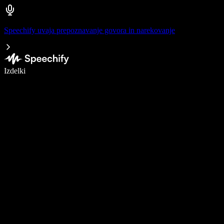
Speechify uvaja prepoznavanje govora in narekovanje
Pišite 5× hitreje z narekovanjem
Izdelki
Več o tem