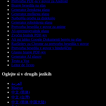
Pretvorba PDF-ja v govor za Android
Branje besedila na glas
Generator ženskega glasu
Generator moškega glasu
Najboljša orodja za disleksijo
Generator robotskega glasu
Pretvorba besedila v govor za anime
AI-spreminjevalnik glasu
Zvočni bralnik PDF-jev
Ali mi lahko Google Dokumenti berejo na glas
Razširitev za Chrome za pretvorbo besedila v govor
Pretvorba besedila v govor v hindujščini
Glasno branje PDF-jev
Generator AI glasov
Texto a Voz
Leitor de Texto
Oglejte si v drugih jezikih
العربية
Magyar
中文 (简体)
中文 (台灣)
中文 (简体 中国大陆)