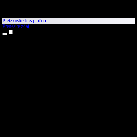
Preizkusite brezplačno
Prenesite zdaj
Izdelki
Pretvorba besedila v govor
Aplikaciji za iPhone in iPad
Aplikacija za Android
Razširitev za Chrome
Razširitev za Edge
Spletna aplikacija
Aplikacija za Mac
Aplikacija za Windows