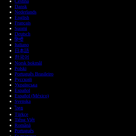
Čeština
Dansk
Nederlands
English
Français
Suomi
Deutsch
हिन्दी
Italiano
日本語
한국어
Norsk bokmål
Polski
Português Brasileiro
Русский
Українська
Español
Español (México)
Svenska
ไทย
Türkçe
Tiếng Việt
Română
Português