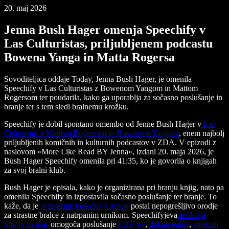
20. maj 2026
Jenna Bush Hager omenja Speechify v
Las Culturistas, priljubljenem podcastu
Bowena Yanga in Matta Rogersa
Sovoditeljica oddaje Today, Jenna Bush Hager, je omenila
Speechify v Las Culturistas z Bowenom Yangom in Mattom
Rogersom ter poudarila, kako ga uporablja za sočasno poslušanje in
branje ter s tem sledi bralnemu krožku.
Speechify je dobil spontano omembo od Jenne Bush Hager v
Las
Culturistas z Mattom Rogersom in Bowenom Yangom
, enem najbolj
priljubljenih komičnih in kulturnih podcastov v ZDA. V epizodi z
naslovom »More Like Read BY Jenna«, izdani 20. maja 2026, je
Bush Hager Speechify omenila pri 41:35, ko je govorila o knjigah
za svoj bralni klub.
Bush Hager je opisala, kako je organizirana pri branju knjig, nato pa
omenila Speechify in izpostavila sočasno poslušanje ter branje. To
kaže, da je
pretvornik besedila v govor
postal nepogrešljivo orodje
za strastne bralce z natrpanim urnikom. Speechifyjeva
funkcija
branja na glas
omogoča poslušanje
PDF-jev
,
dokumentov
,
spletnih