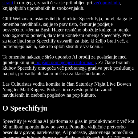
strani
in drugega, zaradi česar je priljubljen pri
večopravilnih
,
knjigoljubih uporabnikih in strokovnjakih.
Cliff Weitzman, ustanovitelj in direktor Speechifyja, pravi, da ga je
omemba navdihnila, saj je to prav tisto, čemur je podjetje
posvečeno. »Jenna Bush Hager resnično obožuje knjige in branje,
zato ogromno pomeni, da v tem kontekstu omenja Speechify. Prav
za take ljudi smo Speechify ustvarili: za tiste, ki želijo brati več, a
potrebujejo način, kako to sploh stisniti v vsakdan.«
Ta omemba nakazuje širšo uporabo AI orodij za poslušanje med
ljubitelji knjig in
boljšim pomnjenjem informacij
. Za člane bralnih
klubov Speechify omogoča več prebranega gradiva prek poslušanja
na poti, pri vadbi ali kadar ni časa za klasično branje.
Las Culturistas vodita komika in član Saturday Night Live Bowen
Yang ter Matt Rogers. Podcast ima zvesto publiko zaradi
navdušenih in osebnih pogledov na pop kulturo.
O Speechifyju
Speechify je vodilna AI platforma za glas in produktivnost z več kot
50 milijoni uporabnikov po svetu. Ponudba vključuje pretvorbo
besedila v govor, narekovanje, AI podcaste, glasovnega pomočnika
in napredno infrastrukturo za podjetja prek Speechify AI. Njihove