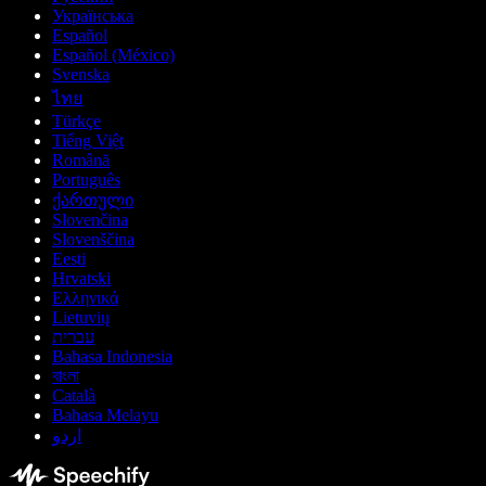
Українська
Español
Español (México)
Svenska
ไทย
Türkçe
Tiếng Việt
Română
Português
ქართული
Slovenčina
Slovenščina
Eesti
Hrvatski
Ελληνικά
Lietuvių
עברית
Bahasa Indonesia
বাংলা
Català
Bahasa Melayu
اردو