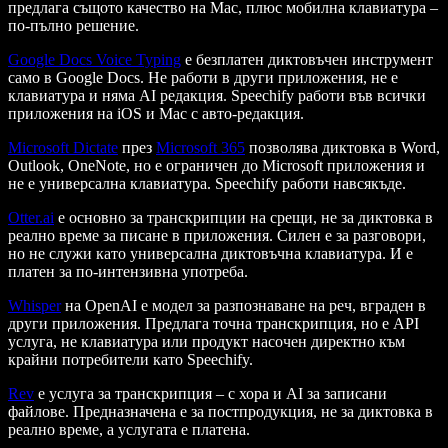
предлага същото качество на Mac, плюс мобилна клавиатура –
по-пълно решение.
Google Docs Voice Typing
е безплатен диктовъчен инструмент
само в Google Docs. Не работи в други приложения, не е
клавиатура и няма AI редакция. Speechify работи във всички
приложения на iOS и Mac с авто-редакция.
Microsoft Dictate
през
Microsoft 365
позволява диктовка в Word,
Outlook, OneNote, но е ограничен до Microsoft приложения и
не е универсална клавиатура. Speechify работи навсякъде.
Otter.ai
е основно за транскрипции на срещи, не за диктовка в
реално време за писане в приложения. Силен е за разговори,
но не служи като универсална диктовъчна клавиатура. И е
платен за по-интензивна употреба.
Whisper
на OpenAI е модел за разпознаване на реч, вграден в
други приложения. Предлага точна транскрипция, но е API
услуга, не клавиатура или продукт насочен директно към
крайни потребители като Speechify.
Rev
е услуга за транскрипция – с хора и AI за записани
файлове. Предназначена е за постпродукция, не за диктовка в
реално време, а услугата е платена.