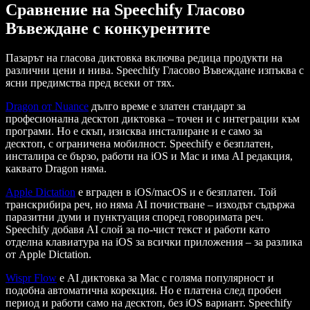
Сравнение на Speechify Гласово
Въвеждане с конкурентите
Пазарът на гласова диктовка включва редица продукти на
различни цени и нива. Speechify Гласово Въвеждане изпъква с
ясни предимства пред всеки от тях.
Dragon от Nuance
дълго време е златен стандарт за
професионална десктоп диктовка – точен и с интеграции към
програми. Но е скъп, изисква инсталиране и е само за
десктоп, с ограничена мобилност. Speechify е безплатен,
инсталира се бързо, работи на iOS и Mac и има AI редакция,
каквато Dragon няма.
Apple Dictation
е вграден в iOS/macOS и е безплатен. Той
транскрибира реч, но няма AI почистване – изходът съдържа
паразитни думи и пунктуация според говоримата реч.
Speechify добавя AI слой за по-чист текст и работи като
отделна клавиатура на iOS за всички приложения – за разлика
от Apple Dictation.
Wispr Flow
е AI диктовка за Mac с голяма популярност и
подобна автоматична корекция. Но е платена след пробен
период и работи само на десктоп, без iOS вариант. Speechify