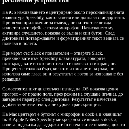
различни устройства
На iOS изживяването е центрирано около персонализираната
клавиатура Speechify, която заменя или допълва стандартната.
При всяко приложение за въвеждане на текст се вижда
изчистен интерфейс с голям микрофон. Натискането му
активира слушането, показва се вълна и син бутон. След
диктовката потвърждавате и форматираният текст веднага се
появява в полето.
Примерът със Slack е показателен – отваряте Slack,
превключвате към Speechify клавиатурата, говорите,
потвърждавате и готовият текст се появява за изпращане.
Процесът е толкова бърз, колкото и писането на ръка, но
използва само гласа ви и резултатът е готов за изпращане без
редакция.
Самостоятелният диктовъчен изглед на iOS показва целия
прогрес – от празно поле, през режим на слушане (вълна), до
завършен параграф след диктовка. Резултатът е качествен,
удобен за четене текст, а не сурова транскрипция.
На Mac центърът е бутонът с микрофон в dock-а и клавишът
fn. В Apple Notes Speechify микрофонът се вижда в dock-а,
излиза подсказка да задържите fn и текстът се появява, докато