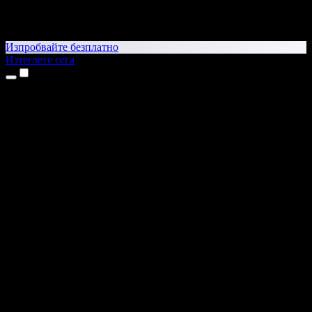
Изпробвайте безплатно
Изтеглете сега
Продукти
Текст в реч
Приложения за iPhone и iPad
Приложение за Android
Разширение за Chrome
Разширение за Edge
Уеб приложение
Приложение за Mac
Приложение за Windows