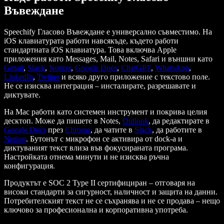
Въвеждане
Speechify Гласово Въвеждане е универсално съвместимо. На
iOS клавиатурата работи навсякъде, където работи
стандартната iOS клавиатура. Това включва Apple
приложения като Messages, Mail, Notes, Safari и външни като
Gmail
,
Slack
,
Notion
,
Google Docs
,
ChatGPT
,
WhatsApp
,
LinkedIn
,
Twitter
и всяко друго приложение с текстово поле.
Не се изисква интеграция – инсталирате, разрешавате и
диктувате.
На Mac работи като системен инструмент и покрива целия
десктоп. Може да пишете в Notes,
Outlook
, да редактирате в
Google Docs
през
Chrome
, да чатите в
Slack
, да работите в
Notion
. Бутонът с микрофон се активира от dock-а и
диктуваният текст влиза във фокусираната програма.
Настройката отнема минути и не изисква ръчна
конфигурация.
Продуктът е SOC 2 Type II сертифициран – отговаря на
високи стандарти за сигурност, наличност и защита на данни.
Потребителският текст не се съхранява и не се продава – нещо
ключово за професионална и корпоративна употреба.