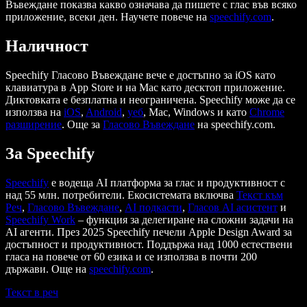
Въвеждане показва какво означава да пишете с глас във всяко
приложение, всеки ден. Научете повече на
speechify.com
.
Наличност
Speechify Гласово Въвеждане вече е достъпно за iOS като
клавиатура в App Store и на Mac като десктоп приложение.
Диктовката е безплатна и неограничена. Speechify може да се
използва на
iOS
,
Android
,
уеб
, Mac, Windows и като
Chrome
разширение
. Още за
Гласово Въвеждане
на speechify.com.
За Speechify
Speechify
е водеща AI платформа за глас и продуктивност с
над 55 млн. потребители. Екосистемата включва
Текст към
Реч
,
Гласово Въвеждане
,
AI подкасти
,
Гласов AI асистент
и
Speechify Work
– функция за делегиране на сложни задачи на
AI агенти. През 2025 Speechify печели Apple Design Award за
достъпност и продуктивност. Поддържа над 1000 естествени
гласа на повече от 60 езика и се използва в почти 200
държави. Още на
speechify.com
.
Текст в реч