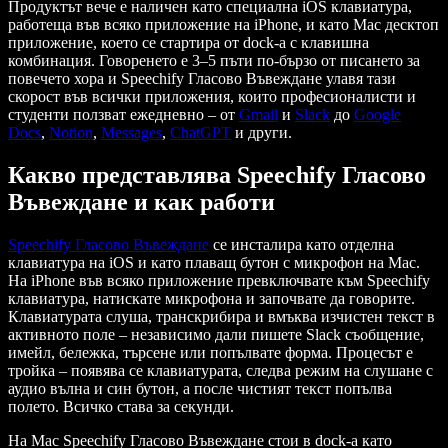
Продуктът вече е наличен като специална iOS клавиатура,
работеща във всяко приложение на iPhone, и като Mac десктоп
приложение, което се стартира от dock-а с клавишна
комбинация. Говоренето е 3–5 пъти по-бързо от писането за
повечето хора и Speechify Гласово Въвеждане улавя тази
скорост във всички приложения, които професионалисти и
студенти ползват ежедневно – от
Gmail
и
Slack
до
Google
Docs
,
Notion
,
Messages
,
ChatGPT
и други.
Какво представлява Speechify Гласово
Въвеждане и как работи
Speechify Гласово Въвеждане
се инсталира като отделна
клавиатура на iOS и като плаващ бутон с микрофон на Mac.
На iPhone във всяко приложение превключвате към Speechify
клавиатура, натискате микрофона и започвате да говорите.
Клавиатурата слуша, транскрибира и вмъква изчистен текст в
активното поле – независимо дали пишете Slack съобщение,
имейл, бележка, търсене или попълвате форма. Процесът е
тройка – появява се клавиатурата, следва режим на слушане с
аудио вълна и син бутон, а после чистият текст попълва
полето. Всичко става за секунди.
На Mac Speechify Гласово Въвеждане стои в dock-а като