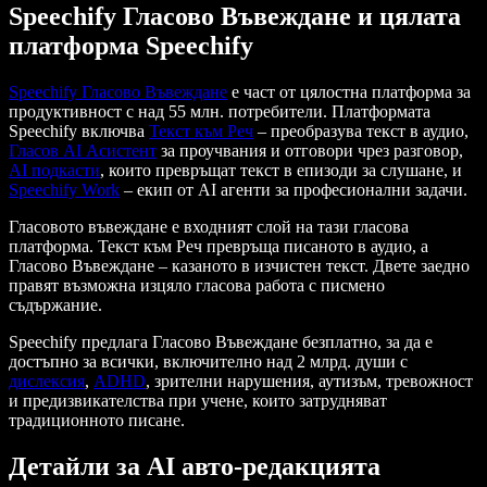
Speechify Гласово Въвеждане и цялата
платформа Speechify
Speechify Гласово Въвеждане
е част от цялостна платформа за
продуктивност с над 55 млн. потребители. Платформата
Speechify включва
Текст към Реч
– преобразува текст в аудио,
Гласов AI Асистент
за проучвания и отговори чрез разговор,
AI подкасти
, които превръщат текст в епизоди за слушане, и
Speechify Work
– екип от AI агенти за професионални задачи.
Гласовото въвеждане е входният слой на тази гласова
платформа. Текст към Реч превръща писаното в аудио, а
Гласово Въвеждане – казаното в изчистен текст. Двете заедно
правят възможна изцяло гласова работа с писмено
съдържание.
Speechify предлага Гласово Въвеждане безплатно, за да е
достъпно за всички, включително над 2 млрд. души с
дислексия
,
ADHD
, зрителни нарушения, аутизъм, тревожност
и предизвикателства при учене, които затрудняват
традиционното писане.
Детайли за AI авто-редакцията