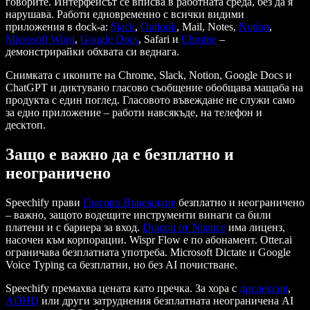
говорите. Интерфейсът се вписва в работната среда, без да я
нарушава. Работи едновременно с всички видими
приложения в dock-а:
Slack
,
Outlook
, Mail, Notes,
Notion
,
Microsoft Word
,
Google Docs
, Safari и
Chrome
–
демонстрирайки обхвата си веднага.
Снимката с иконите на Chrome, Slack, Notion, Google Docs и
ChatGPT и диктувано гласово съобщение обобщава мащаба на
продукта с един поглед. Гласовото въвеждане не служи само
за едно приложение – работи навсякъде, на телефон и
десктоп.
Защо е важно да е безплатно и
неограничено
Speechify прави
Гласово Въвеждане
безплатно и неограничено
– важно, защото водещите инструменти винаги са били
платени и с бариера за вход.
Dragon от Nuance
има лиценз,
насочен към корпорации. Wispr Flow е по абонамент. Otter.ai
ограничава безплатната употреба. Microsoft Dictate и Google
Voice Typing са безплатни, но без AI почистване.
Speechify премахва цената като пречка. За хора с
дислексия
,
ADHD
или други затруднения безплатната неограничена AI