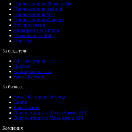
Приложение за iPhone и iPad
Приложение за Android
Приложение за Mac
Приложение за Windows
Уеб приложение
Разширение за Chrome
Разширение за Edge
Изтегляне
За създатели
AI генератор на глас
Дублаж
Клониране на глас
Speechify Work
За бизнеса
Speechify за разработчици
Екипи
Образование
Документация за Text to Speech API
Документация за Voice Agents API
Компания