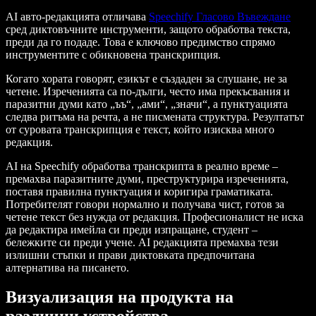
AI авто-редакцията отличава
Speechify Гласово Въвеждане
сред диктовъчните инструменти, защото обработва текста,
преди да го подаде. Това е ключово предимство спрямо
инструментите с обикновена транскрипция.
Когато хората говорят, езикът е създаден за слушане, не за
четене. Изреченията са по-дълги, често има прекъсвания и
паразитни думи като „ъъ“, „ами“, „значи“, а пунктуацията
следва ритъма на речта, а не писмената структура. Резултатът
от суровата транскрипция е текст, който изисква много
редакция.
AI на Speechify обработва транскрипта в реално време –
премахва паразитните думи, преструктурира изреченията,
поставя правилна пунктуация и коригира граматиката.
Потребителят говори нормално и получава чист, готов за
четене текст без нужда от редакция. Професионалист не иска
да редактира имейла си преди изпращане, студент –
бележките си преди учене. AI редакцията премахва тези
излишни стъпки и прави диктовката предпочитана
алтернатива на писането.
Визуализация на продукта на