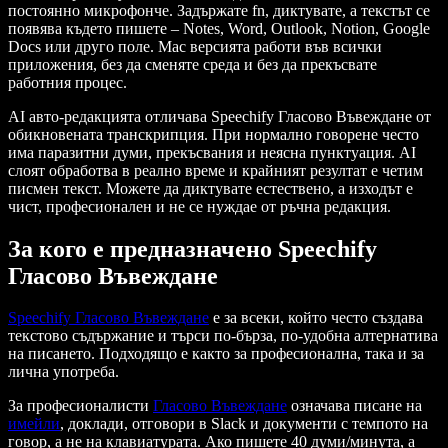
постоянно микрофонче. Задържате fn, диктувате, а текстът се
появява където пишете – Notes, Word, Outlook, Notion, Google
Docs или друго поле. Mac версията работи във всички
приложения, без да сменяте среда и без да прекъсвате
работния процес.
AI авто-редакцията отличава Speechify Гласово Въвеждане от
обикновената транскрипция. При нормално говорене често
има паразитни думи, прекъсвания и неясна пунктуация. AI
слоят обработва в реално време и крайният резултат е четим
писмен текст. Можете да диктувате естествено, а изходът е
чист, професионален и не се нуждае от ръчна редакция.
За кого е предназначено Speechify
Гласово Въвеждане
Speechify Гласово Въвеждане
е за всеки, който често създава
текстово съдържание и търси по-бърза, по-удобна алтернатива
на писането. Подходящо е както за професионална, така и за
лична употреба.
За професионалисти
Гласово Въвеждане
означава писане на
имейли
, доклади, отговори в Slack и документи с темпото на
говор, а не на клавиатурата. Ако пишете 40 думи/минута, а