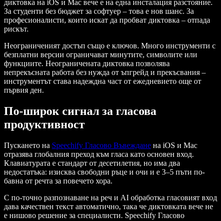
диктовка на iOS и Mac вече е на една инсталация разстояние.
За студенти без бюджет за софтуер – това е нов шанс. За
професионалисти, които искат да пробват диктовка – отпада
рискът.
Неограниченият достъп също е ключов. Много инструменти с
безплатни версии ограничават минутите, символите или
функциите. Неограничената диктовка позволява
непрекъсната работа без нужда от ъпгрейд и прекъсвания –
инструментът става надеждна част от ежедневието още от
първия ден.
По-широк сигнал за гласова
продуктивност
Пускането на
Speechify Гласово Въвеждане
на iOS и Mac
отразява глобалния преход към гласа като основен вход.
Клавиатурата е стандарт от десетилетия, но има два
недостатъка: изисква свободни ръце и очи и е 3–5 пъти по-
бавна от речта за повечето хора.
С по-точно разпознаване на реч и AI обработка гласовият вход
дава качествен текст автоматично, така че диктовката вече не
е нишово решение за специалисти. Speechify Гласово