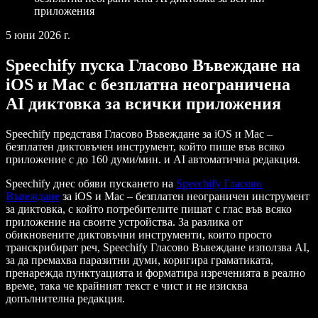
приложения
5 юни 2026 г.
Speechify пуска Гласово Въвеждане на
iOS и Mac с безплатна неограничена
AI диктовка за всички приложения
Speechify представя Гласово Въвеждане за iOS и Mac –
безплатен диктовъчен инструмент, който пише във всяко
приложение с до 160 думи/мин. и AI автоматична редакция.
Speechify днес обяви пускането на
Speechify Гласово
Въвеждане
за iOS и Mac – безплатен неограничен инструмент
за диктовка, с който потребителите пишат с глас във всяко
приложение на своите устройства. За разлика от
обикновените диктовъчни инструменти, които просто
транскрибират реч, Speechify Гласово Въвеждане използва AI,
за да премахва паразитни думи, коригира граматиката,
пренарежда пунктуацията и форматира изреченията в реално
време, така че крайният текст е чист и не изисква
допълнителна редакция.