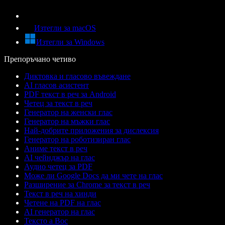
Изтегли за macOS
Изтегли за Windows
Препоръчано четиво
Диктовка и гласово въвеждане
AI гласов асистент
PDF текст в реч за Android
Четец за текст в реч
Генератор на женски глас
Генератор на мъжки глас
Най-добрите приложения за дислексия
Генератор на роботизиран глас
Аниме текст в реч
AI чейнджър на глас
Аудио четец за PDF
Може ли Google Docs да ми чете на глас
Разширение за Chrome за текст в реч
Текст в реч на хинди
Четене на PDF на глас
AI генератор на глас
Тексто а Вос