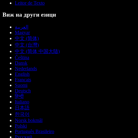
Leitor de Texto
Виж на други езици
العربية
Magyar
中文 (简体)
中文 (台灣)
中文 (简体 中国大陆)
Čeština
Dansk
Nederlands
English
Français
Suomi
Deutsch
हिन्दी
Italiano
日本語
한국어
Norsk bokmål
Polski
Português Brasileiro
Русский