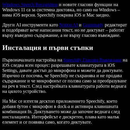
Windows Speech Recognition
и новите гласови функции на
Windows 11 са за системна диктовка, но само на Windows –
няма iOS версия. Speechify покрива iOS и Mac заедно.
Други AI инструменти като
Notion AI
и
Grammarly
редактират
и подобряват вече написания текст, но не диктуват – работят
върху въведено съдържание, а не върху гласово въвеждане.
Инсталация и първи стъпки
Първоначалната настройка на
Speechify Гласово Въвеждане
на
iOS следва ясен процес: разрешавате клавиатурата в iOS
Settings, давате достъп до микрофона и можете да диктувате.
Изрично се посочва, че Speechify не съхранява и не продава
съдържание и че микрофонът се ползва само за преобразуване
на реч в текст. След настройката клавиатурата работи веднага
на цялото устройство.
На Mac се изтегля десктоп приложението Speechify, което
добавя бутон с микрофон в dock-а и активира клавишната
комбинация fn. Диктуването може да започне веднага след
инсталацията. Интерфейсът е дискретен, плава като малък
елемент и се появява само, когато диктувате.