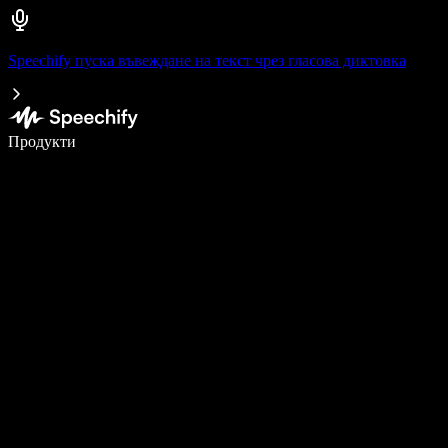
Speechify пуска въвеждане на текст чрез гласова диктовка
Пишете 5× по-бързо с гласово въвеждане
Продукти
Научете повече