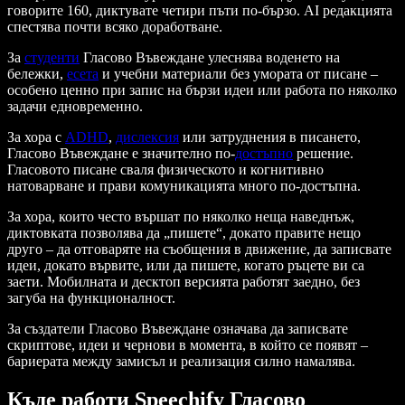
говорите 160, диктувате четири пъти по-бързо. AI редакцията
спестява почти всяко доработване.
За
студенти
Гласово Въвеждане улеснява воденето на
бележки,
есета
и учебни материали без умората от писане –
особено ценно при запис на бързи идеи или работа по няколко
задачи едновременно.
За хора с
ADHD
,
дислексия
или затруднения в писането,
Гласово Въвеждане е значително по-
достъпно
решение.
Гласовото писане сваля физическото и когнитивно
натоварване и прави комуникацията много по-достъпна.
За хора, които често вършат по няколко неща наведнъж,
диктовката позволява да „пишете“, докато правите нещо
друго – да отговаряте на съобщения в движение, да записвате
идеи, докато вървите, или да пишете, когато ръцете ви са
заети. Мобилната и десктоп версията работят заедно, без
загуба на функционалност.
За създатели Гласово Въвеждане означава да записвате
скриптове, идеи и чернови в момента, в който се появят –
бариерата между замисъл и реализация силно намалява.
Къде работи Speechify Гласово