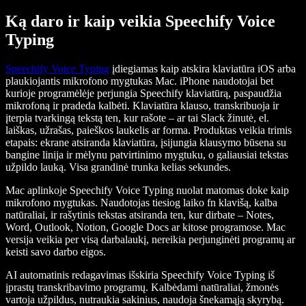
Ką daro ir kaip veikia Speechify Voice
Typing
Speechify Voice Typing
įdiegiamas kaip atskira klaviatūra iOS arba
plaukiojantis mikrofono mygtukas Mac. iPhone naudotojai bet
kurioje programėlėje perjungia Speechify klaviatūrą, paspaudžia
mikrofoną ir pradeda kalbėti. Klaviatūra klauso, transkribuoja ir
įterpia tvarkingą tekstą ten, kur rašote – ar tai Slack žinutė, el.
laiškas, užrašas, paieškos laukelis ar forma. Produktas veikia trimis
etapais: ekrane atsiranda klaviatūra, įsijungia klausymo būsena su
bangine linija ir mėlynu patvirtinimo mygtuku, o galiausiai tekstas
užpildo lauką. Visa grandinė trunka kelias sekundes.
Mac aplinkoje Speechify Voice Typing nuolat matomas doke kaip
mikrofono mygtukas. Naudotojas tiesiog laiko fn klavišą, kalba
natūraliai, ir rašytinis tekstas atsiranda ten, kur dirbate – Notes,
Word, Outlook, Notion, Google Docs ar kitose programose. Mac
versija veikia per visą darbalaukį, nereikia perjunginėti programų ar
keisti savo darbo eigos.
AI automatinis redagavimas išskiria Speechify Voice Typing iš
įprastų transkribavimo programų. Kalbėdami natūraliai, žmonės
vartoja užpildus, nutraukia sakinius, naudoja šnekamąją skyrybą.