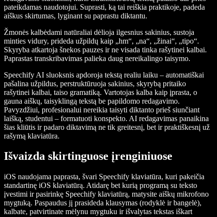
pateikdamas naudotojui. Suprasti, ką tai reiškia praktikoje, padeda
aiškus skirtumas, lyginant su paprastu diktantu.
Žmonės kalbėdami natūraliai dėlioja ilgesnius sakinius, sustoja
minties vidury, prideda užpildų kaip „hm“, „na“, „žinai“, „tipo“.
Skyryba atkartoja šnekos pauzes ir ne visada tinka rašytinei kalbai.
Paprastas transkribavimas palieka daug nereikalingo taisymo.
Speechify AI sluoksnis apdoroja tekstą realiu laiku – automatiškai
pašalina užpildus, perstruktūruoja sakinius, skyrybą pritaiko
rašytinei kalbai, taiso gramatiką. Vartotojas kalba kaip įprasta, o
gauna aiškų, taisyklingą tekstą be papildomo redagavimo.
Pavyzdžiui, profesionalui nereikia taisyti diktanto prieš siunčiant
laišką, studentui – formatuoti konspekto. AI redagavimas panaikina
šias kliūtis ir padaro diktavimą ne tik greitesnį, bet ir praktiškesnį už
rašymą klaviatūra.
Išvaizda skirtinguose įrenginiuose
iOS naudojama paprasta, švari Speechify klaviatūra, kuri pakeičia
standartinę iOS klaviatūrą. Atidarę bet kurią programą su teksto
įvestimi ir pasirinkę Speechify klaviatūrą, matysite aiškų mikrofono
mygtuką. Paspaudus jį prasideda klausymas (rodyklė ir bangelė),
kalbate, patvirtinate mėlynu mygtuku ir išvalytas tekstas iškart