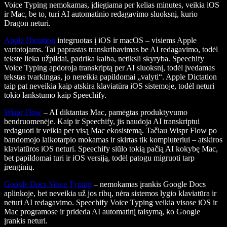
Voice Typing nemokamas, įdiegiama per kelias minutes, veikia iOS
ir Mac, be to, turi AI automatinio redagavimo sluoksnį, kurio
Dragon neturi.
Apple Dictation
integruotas į iOS ir macOS – visiems Apple
vartotojams. Tai paprastas transkribavimas be AI redagavimo, todėl
tekste lieka užpildai, padrika kalba, netiksli skyryba. Speechify
Voice Typing apdoroja transkriptą per AI sluoksnį, todėl įvedamas
tekstas tvarkingas, jo nereikia papildomai „valyti“. Apple Dictation
taip pat neveikia kaip atskira klaviatūra iOS sistemoje, todėl neturi
tokio lankstumo kaip Speechify.
Wispr Flow
– AI diktantas Mac, pamėgtas produktyvumo
bendruomenėje. Kaip ir Speechify, jis naudoja AI transkriptui
redaguoti ir veikia per visą Mac ekosistemą. Tačiau Wispr Flow po
bandomojo laikotarpio mokamas ir skirtas tik kompiuteriui – atskiros
klaviatūros iOS neturi. Speechify siūlo tokią pačią AI kokybę Mac,
bet papildomai turi ir iOS versiją, todėl patogu migruoti tarp
įrenginių.
Google Docs Voice Typing
– nemokamas įrankis Google Docs
aplinkoje, bet neveikia už jos ribų, nėra sistemos lygio klaviatūra ir
neturi AI redagavimo. Speechify Voice Typing veikia visose iOS ir
Mac programose ir prideda AI automatinį taisymą, ko Google
įrankis neturi.