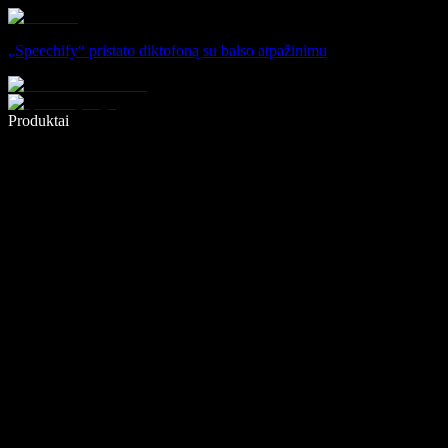
„Speechify“ pristato diktofoną su balso atpažinimu
Rašykite 5× greičiau naudodami diktavimą balsu
Produktai
Sužinokite daugiau