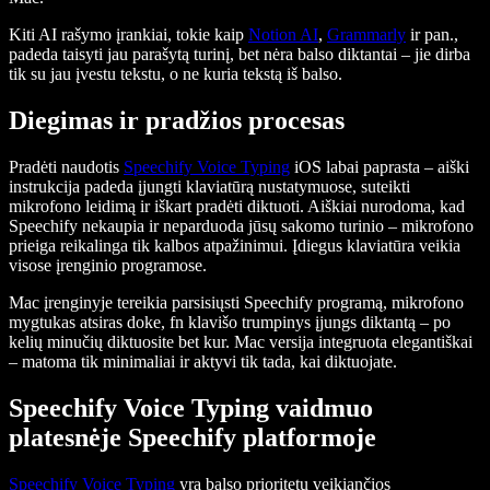
Kiti AI rašymo įrankiai, tokie kaip
Notion AI
,
Grammarly
ir pan.,
padeda taisyti jau parašytą turinį, bet nėra balso diktantai – jie dirba
tik su jau įvestu tekstu, o ne kuria tekstą iš balso.
Diegimas ir pradžios procesas
Pradėti naudotis
Speechify Voice Typing
iOS labai paprasta – aiški
instrukcija padeda įjungti klaviatūrą nustatymuose, suteikti
mikrofono leidimą ir iškart pradėti diktuoti. Aiškiai nurodoma, kad
Speechify nekaupia ir neparduoda jūsų sakomo turinio – mikrofono
prieiga reikalinga tik kalbos atpažinimui. Įdiegus klaviatūra veikia
visose įrenginio programose.
Mac įrenginyje tereikia parsisiųsti Speechify programą, mikrofono
mygtukas atsiras doke, fn klavišo trumpinys įjungs diktantą – po
kelių minučių diktuosite bet kur. Mac versija integruota elegantiškai
– matoma tik minimaliai ir aktyvi tik tada, kai diktuojate.
Speechify Voice Typing vaidmuo
platesnėje Speechify platformoje
Speechify Voice Typing
yra balso prioritetu veikiančios