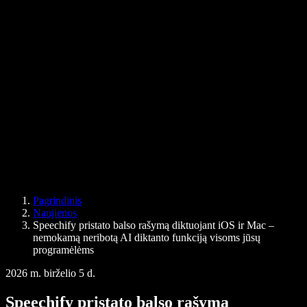
PDF į garso failą keitiklis
Kainos
AI balso generatorius
Vartotojų istorijos
Google Docs skaitymas balsu
B2B sėkmės istorijos
Dirbtinio intelekto balso keitiklis
Atsiliepimai
Programėlės, kurios garsiai skaito tekstą
Spauda
Skaityk man
Teksto skaitymo balsu įrankis
Verslui
Speechify verslui ir mokykloms
Speechify Work
Speechify DSA
SIMBA balso agentai
Pagrindinis
Speechify kūrėjams
Naujienos
Speechify pristato balso rašymą diktuojant iOS ir Mac –
nemokamą neribotą AI diktanto funkciją visoms jūsų
programėlėms
2026 m. birželio 5 d.
Speechify pristato balso rašymą