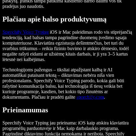
paskyrą. Įrankis tampa patikima kasdienio darbo dalimi vos tik
pradėjus juo naudotis.
Plačiau apie balso produktyvumą
Speechify Voice Typing
iOS ir Mac paleidimas rodo vis stiprėjančią
tendenciją, kad balsas tampa pagrindine duomenų įvedimo sąsaja
kompiuteriuose. Klaviatūra egzistuoja dešimtmečius, bet turi du
svarbius trūkumus – reikia fizinio buvimo ir atskiro dėmesio, todėl
negalite rašyti eidami ar užsiėmę kitais darbais, ir ji yra 3–5 kartus
lėtesnė nei kalbėjimas.
Technologijoms pažengus – tiksliai atpažįstant kalbą ir AI
automatiškai pataisant tekstą – diktavimas nebėra niša vien
profesionalams. Speechify Voice Typing parodo, kokia gali būti
rašytinė komunikacija balsu, kai technologija iš tiesų veikia bet
kurioje programoje, kasdien, bet kokio tipo žinutėms ar
dokumentams. Plačiau ir pradėti galite
speechify.com
.
Prieinamumas
Speechify Voice Typing jau prieinama: iOS kaip atskira klaviatūra
programėlių parduotuvėje ir Mac kaip darbalaukio programa.
Pagrindinė diktavimo funkcija nemokama ir neribota. Speechify