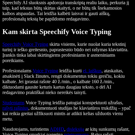
Speechify AI sluoksnis apdoroja transkriptą realiu laiku, perkuria jį
taip, kad tekstas būtų skirtas skaityti, o ne būtų tik šnekamosios
kalbos atspaudas. Tai leidžia kalbėti laisvai ir gauti aiškų,
profesionalų tekstą be papildomo redagavimo.
Kam skirta Speechify Voice Typing
Speechify Voice Typing
skirta visiems, kurie nuolat kuria tekstinį
turinį ir ieško greitesnio, paprastesnio būdo nei rašymas klaviatūra.
Įrankis tinka labai skirtingiems profesiniams ir asmeniniams
poreikiams.
Profesionalams
Voice Typing
leidžia kurti
el. laiškus
, ataskaitas,
atsakinėti į Slack žinutes, rengti dokumentus tokiu greičiu, kokiu
kalbate. Jei įprastai rašote 40 ž./min., o kalbate 160 ž./min.,
diktuodami gausite keturis kartus daugiau teksto, o dėl AI
redagavimo praktiškai nieko nereikės taisyti.
Studentams
Voice Typing leidžia patogiai konspektuoti užrašus,
rašyti rašinius
, dokumentuoti studijas be klaviatūros trukdžių – ypač
kai reikia greitai užfiksuoti mintis ar atlikti kelias užduotis vienu
metu.
Naudotojams, turintiems
ADHD
,
disleksiją
ar kitų sunkumų rašant,
Voice Typing smarkiai pagerina
prieinamumą
. Balsu rašyti