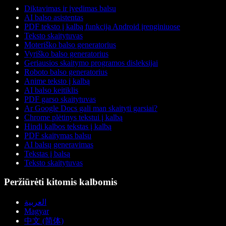
Diktavimas ir įvedimas balsu
AI balso asistentas
PDF teksto į kalbą funkcija Android įrenginiuose
Teksto skaitytuvas
Moteriško balso generatorius
Vyriško balso generatorius
Geriausios skaitymo programos disleksijai
Roboto balso generatorius
Anime teksto į kalbą
AI balso keitiklis
PDF garso skaitytuvas
Ar Google Docs gali man skaityti garsiai?
Chrome plėtinys tekstui į kalbą
Hindi kalbos tekstas į kalbą
PDF skaitymas balsu
AI balsų generavimas
Tekstas į balsą
Teksto skaitytuvas
Peržiūrėti kitomis kalbomis
العربية
Magyar
中文 (简体)