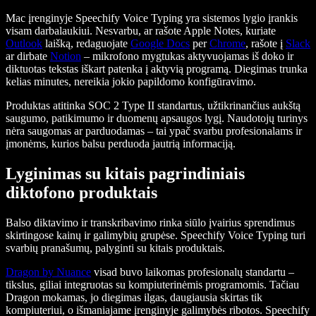
Mac įrenginyje Speechify Voice Typing yra sistemos lygio įrankis
visam darbalaukiui. Nesvarbu, ar rašote Apple Notes, kuriate
Outlook
laišką, redaguojate
Google Docs
per
Chrome
, rašote į
Slack
ar dirbate
Notion
– mikrofono mygtukas aktyvuojamas iš doko ir
diktuotas tekstas iškart patenka į aktyvią programą. Diegimas trunka
kelias minutes, nereikia jokio papildomo konfigūravimo.
Produktas atitinka SOC 2 Type II standartus, užtikrinančius aukštą
saugumo, patikimumo ir duomenų apsaugos lygį. Naudotojų turinys
nėra saugomas ar parduodamas – tai ypač svarbu profesionalams ir
įmonėms, kurios balsu perduoda jautrią informaciją.
Lyginimas su kitais pagrindiniais
diktofono produktais
Balso diktavimo ir transkribavimo rinka siūlo įvairius sprendimus
skirtingose kainų ir galimybių grupėse. Speechify Voice Typing turi
svarbių pranašumų, palyginti su kitais produktais.
Dragon by Nuance
visad buvo laikomas profesionalų standartu –
tikslus, giliai integruotas su kompiuterinėmis programomis. Tačiau
Dragon mokamas, jo diegimas ilgas, daugiausia skirtas tik
kompiuteriui, o išmaniajame įrenginyje galimybės ribotos. Speechify