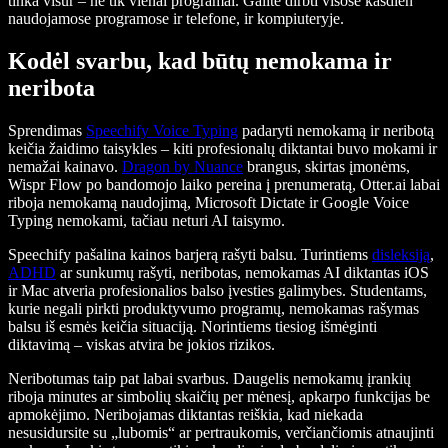
tinka visur – ne tik vienai programai. Galite dirbti visose kasdien
naudojamose programose ir telefone, ir kompiuteryje.
Kodėl svarbu, kad būtų nemokama ir
neribota
Sprendimas
Speechify Voice Typing
padaryti nemokamą ir neribotą
keičia žaidimo taisykles – kiti profesionalų diktantai buvo mokami ir
nemažai kainavo.
Dragon by Nuance
brangus, skirtas įmonėms,
Wispr Flow po bandomojo laiko pereina į prenumeratą, Otter.ai labai
riboja nemokamą naudojimą, Microsoft Dictate ir Google Voice
Typing nemokami, tačiau neturi AI taisymo.
Speechify pašalina kainos barjerą rašyti balsu. Turintiems
disleksiją
,
ADHD
ar sunkumų rašyti, neribotas, nemokamas AI diktantas iOS
ir Mac atveria profesionalios balso įvesties galimybes. Studentams,
kurie negali pirkti produktyvumo programų, nemokamas rašymas
balsu iš esmės keičia situaciją. Norintiems tiesiog išmėginti
diktavimą – viskas atvira be jokios rizikos.
Neribotumas taip pat labai svarbus. Daugelis nemokamų įrankių
riboja minutes ar simbolių skaičių per mėnesį, apkarpo funkcijas be
apmokėjimo. Neribojamas diktantas reiškia, kad niekada
nesusidursite su „lubomis“ ar pertraukomis, verčiančiomis atnaujinti