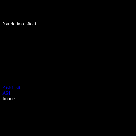
Naudojimo būdai
Atsisiųsti
API
Įmonė