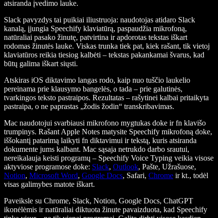
atsiranda įvedimo lauke.
Slack pavyzdys tai puikiai iliustruoja: naudotojas atidaro Slack
kanalą, įjungia Speechify klaviatūrą, paspaudžia mikrofoną,
natūraliai pasako žinutę, patvirtina ir apdorotas tekstas iškart
rodomas žinutės lauke. Viskas trunka tiek pat, kiek rašant, tik vietoj
klaviatūros reikia tiesiog kalbėti – tekstas pakankamai švarus, kad
būtų galima iškart siųsti.
Atskiras iOS diktavimo langas rodo, kaip nuo tuščio laukelio
pereinama prie klausymo bangelės, o tada – prie galutinės,
tvarkingos teksto pastraipos. Rezultatas – rašytinei kalbai pritaikyta
pastraipa, o ne paprastas „žodis žodin“ transkribavimas.
Mac naudotojui svarbiausi mikrofono mygtukas doke ir fn klavišo
trumpinys. Rašant Apple Notes matysite Speechify mikrofoną doke,
iššokantį patarimą laikyti fn diktavimui ir tekstą, kuris atsiranda
dokumente jums kalbant. Mac sąsaja netrukdo darbo srautui,
nereikalauja keisti programų – Speechify Voice Typing veikia visose
aktyviose programose doke:
Slack
,
Outlook
, Pašte, Užrašuose,
Notion
,
Microsoft Word
,
Google Docs
, Safari,
Chrome
ir kt., todėl
visas galimybes matote iškart.
Paveiksle su Chrome, Slack, Notion, Google Docs, ChatGPT
ikonėlėmis ir natūraliai diktuota žinute pavaizduota, kad Speechify