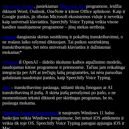
Microsoft Dictate
, pasiekiamas
Microsoft 365
programose, leidžia
diktuoti Word, Outlook, OneNote ir kitose Office aplinkose. Kaip ir
Google įrankis, jis ribotas Microsoft ekosistemos viduje ir neveikia
kaip universali klaviatūra. Speechify Voice Typing veikia visose
kasdien naudojamose programose – jūsų niekas neriboja.
Otter.ai
daugiausia skirtas susitikimų ir pokalbių transkribavimui, o
ne realaus laiko rašymui diktuojant. Tai puikus susirinkimų
transkribuotojas, bet nėra universali klaviatūra ir dažniausiai
mokamas*
Whisper
iš OpenAI – didelio tikslumo kalbos atpažinimo modelis,
naudojamas kitose programose ir priemonėse. Tačiau jam reikalinga
integracija per API ar trečiųjų šalių programėles, tai nėra paruoštas
galutiniam naudotojui įrankis, kaip Speechify Voice Typing.
Rev
– transkribavimo paslauga, siūlanti tikslų žmogaus ar AI
transkribavimą iš įrašų. Ji skirta įrašų perrašymui po įrašo, o ne
momentiniam tekstui diktuoti per skirtingas programas, be to,
paslauga mokama.
Windows Speech Recognition
ir naujesnės Windows 11 balso
funkcijos veikia Windows įrenginiuose, bet neturi iOS atitikmens ir
veikia tik toje OS. Speechify Voice Typing patogiai apjungia iOS ir
Mac.