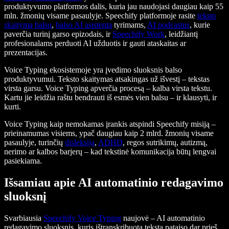
produktyvumo platformos dalis, kuria jau naudojasi daugiau kaip 55
mln. žmonių visame pasaulyje. Speechify platformoje rasite
teksto
skaitymą balsu
,
balso AI asistentą
tyrimams,
AI podcastus
, kurie
paverčia turinį garso epizodais, ir
Speechify Work
, leidžiantį
profesionalams perduoti AI užduotis ir gauti ataskaitas ar
prezentacijas.
Voice Typing ekosistemoje yra įvedimo sluoksnis balso
produktyvumui. Teksto skaitymas atsakingas už išvestį – tekstas
virsta garsu. Voice Typing apverčia procesą – kalba virsta tekstu.
Kartu jie leidžia raštu bendrauti iš esmės vien balsu – ir klausyti, ir
kurti.
Voice Typing kaip nemokamas įrankis atspindi Speechify misiją –
prieinamumas visiems, ypač daugiau kaip 2 mlrd. žmonių visame
pasaulyje, turinčių
disleksiją
,
ADHD
, regos sutrikimų, autizmą,
nerimo ar kalbos barjerų – kad tekstinė komunikacija būtų lengvai
pasiekiama.
Išsamiau apie AI automatinio redagavimo
sluoksnį
Svarbiausia
Speechify Voice Typing
naujovė – AI automatinio
redagavimo sluoksnis, kuris ištranskribuotą tekstą pataiso dar prieš