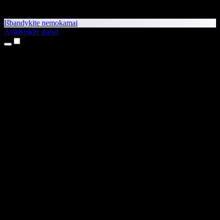
Išbandykite nemokamai
Atsisiųskite dabar
Produktai
Teksto skaitymas balsu
iPhone ir iPad programėlės
Android programėlė
Chrome plėtinys
Edge plėtinys
Interneto programėlė
Mac programėlė
Windows programėlė
AI balso generatorius
Įgarsinimas
Dubliavimas
Balso klonavimas