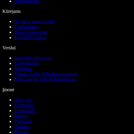
Atsisiuntimai
Kūrėjams
AI balsų generavimas
Dubliavimas
Balso klonavimas
Speechify darbui
Verslui
Speechify kūrėjams
Komandoms
Švietimui
Teksto į kalbą API dokumentacija
Balso agentų API dokumentacija
Įmonė
Apie mus
Kontaktai
Tinklaraštis
Karjera
Partneriai
Pagalba
Būsena