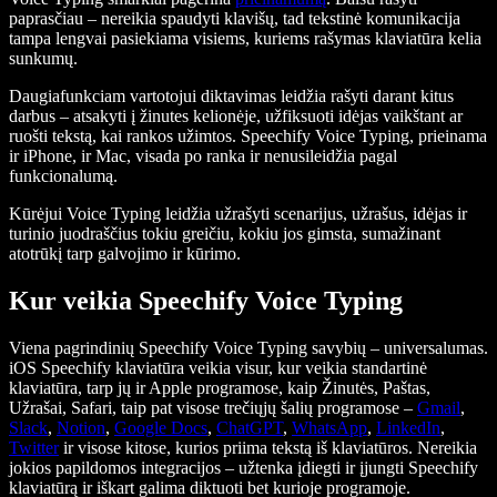
paprasčiau – nereikia spaudyti klavišų, tad tekstinė komunikacija
tampa lengvai pasiekiama visiems, kuriems rašymas klaviatūra kelia
sunkumų.
Daugiafunkciam vartotojui diktavimas leidžia rašyti darant kitus
darbus – atsakyti į žinutes kelionėje, užfiksuoti idėjas vaikštant ar
ruošti tekstą, kai rankos užimtos. Speechify Voice Typing, prieinama
ir iPhone, ir Mac, visada po ranka ir nenusileidžia pagal
funkcionalumą.
Kūrėjui Voice Typing leidžia užrašyti scenarijus, užrašus, idėjas ir
turinio juodraščius tokiu greičiu, kokiu jos gimsta, sumažinant
atotrūkį tarp galvojimo ir kūrimo.
Kur veikia Speechify Voice Typing
Viena pagrindinių Speechify Voice Typing savybių – universalumas.
iOS Speechify klaviatūra veikia visur, kur veikia standartinė
klaviatūra, tarp jų ir Apple programose, kaip Žinutės, Paštas,
Užrašai, Safari, taip pat visose trečiųjų šalių programose –
Gmail
,
Slack
,
Notion
,
Google Docs
,
ChatGPT
,
WhatsApp
,
LinkedIn
,
Twitter
ir visose kitose, kurios priima tekstą iš klaviatūros. Nereikia
jokios papildomos integracijos – užtenka įdiegti ir įjungti Speechify
klaviatūrą ir iškart galima diktuoti bet kurioje programoje.