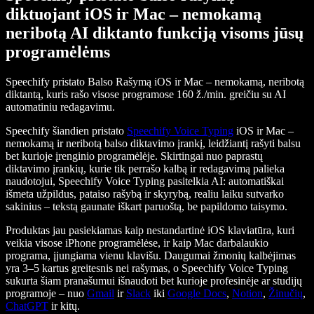
diktuojant iOS ir Mac – nemokamą
neribotą AI diktanto funkciją visoms jūsų
programėlėms
Speechify pristato Balso Rašymą iOS ir Mac – nemokamą, neribotą
diktantą, kuris rašo visose programose 160 ž./min. greičiu su AI
automatiniu redagavimu.
Speechify šiandien pristato
Speechify Voice Typing
iOS ir Mac –
nemokamą ir neribotą balso diktavimo įrankį, leidžiantį rašyti balsu
bet kurioje įrenginio programėlėje. Skirtingai nuo paprastų
diktavimo įrankių, kurie tik perrašo kalbą ir redagavimą palieka
naudotojui, Speechify Voice Typing pasitelkia AI: automatiškai
išmeta užpildus, pataiso rašybą ir skyrybą, realiu laiku sutvarko
sakinius – tekstą gaunate iškart paruoštą, be papildomo taisymo.
Produktas jau pasiekiamas kaip nestandartinė iOS klaviatūra, kuri
veikia visose iPhone programėlėse, ir kaip Mac darbalaukio
programa, įjungiama vienu klavišu. Daugumai žmonių kalbėjimas
yra 3–5 kartus greitesnis nei rašymas, o Speechify Voice Typing
sukurta šiam pranašumui išnaudoti bet kurioje profesinėje ar studijų
programoje – nuo
Gmail
ir
Slack
iki
Google Docs
,
Notion
,
Žinučių
,
ChatGPT
ir kitų.