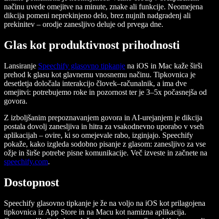
načinu uvede omejitve na minute, znake ali funkcije. Neomejena
dikcija pomeni neprekinjeno delo, brez nujnih nadgradenj ali
prekinitev – orodje zanesljivo deluje od prvega dne.
Glas kot produktivnost prihodnosti
Lansiranje
Speechify glasovno tipkanje
na iOS in Mac kaže širši
prehod k glasu kot glavnemu vnosnemu načinu. Tipkovnica je
desetletja določala interakcijo človek–računalnik, a ima dve
omejitvi: potrebujemo roke in pozornost ter je 3–5x počasnejša od
govora.
Z izboljšanim prepoznavanjem govora in AI-urejanjem je dikcija
postala dovolj zanesljiva in hitra za vsakodnevno uporabo v vseh
aplikacijah – ovire, ki so omejevale rabo, izginjajo. Speechify
pokaže, kako izgleda sodobno pisanje z glasom: zanesljivo za vse
ožje in širše potrebe pisne komunikacije. Več izveste in začnete na
speechify.com
.
Dostopnost
Speechify glasovno tipkanje je že na voljo na iOS kot prilagojena
tipkovnica iz App Store in na Macu kot namizna aplikacija.