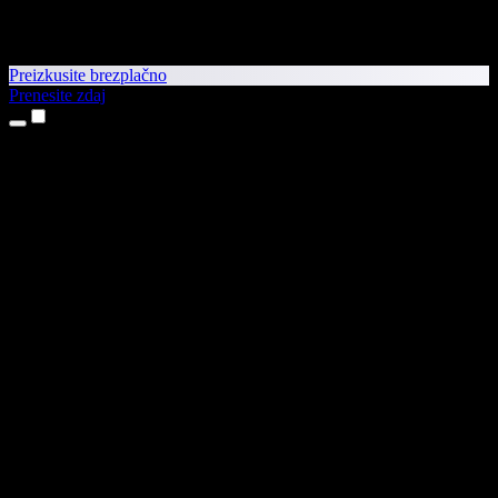
Preizkusite brezplačno
Prenesite zdaj
Izdelki
Pretvorba besedila v govor
Aplikaciji za iPhone in iPad
Aplikacija za Android
Razširitev za Chrome
Razširitev za Edge
Spletna aplikacija
Aplikacija za Mac
Aplikacija za Windows