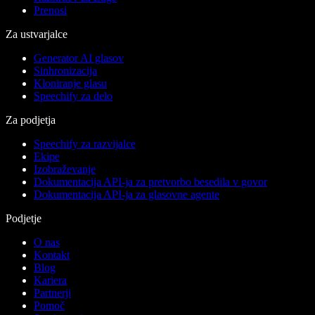
Prenosi
Za ustvarjalce
Generator AI glasov
Sinhronizacija
Kloniranje glasu
Speechify za delo
Za podjetja
Speechify za razvijalce
Ekipe
Izobraževanje
Dokumentacija API-ja za pretvorbo besedila v govor
Dokumentacija API-ja za glasovne agente
Podjetje
O nas
Kontakt
Blog
Kariera
Partnerji
Pomoč