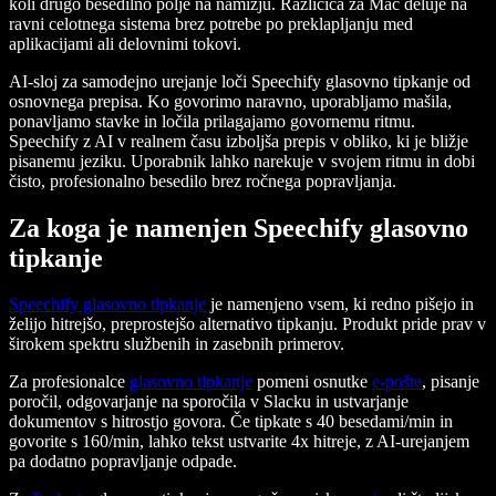
koli drugo besedilno polje na namizju. Različica za Mac deluje na
ravni celotnega sistema brez potrebe po preklapljanju med
aplikacijami ali delovnimi tokovi.
AI-sloj za samodejno urejanje loči Speechify glasovno tipkanje od
osnovnega prepisa. Ko govorimo naravno, uporabljamo mašila,
ponavljamo stavke in ločila prilagajamo govornemu ritmu.
Speechify z AI v realnem času izboljša prepis v obliko, ki je bližje
pisanemu jeziku. Uporabnik lahko narekuje v svojem ritmu in dobi
čisto, profesionalno besedilo brez ročnega popravljanja.
Za koga je namenjen Speechify glasovno
tipkanje
Speechify glasovno tipkanje
je namenjeno vsem, ki redno pišejo in
želijo hitrejšo, preprostejšo alternativo tipkanju. Produkt pride prav v
širokem spektru službenih in zasebnih primerov.
Za profesionalce
glasovno tipkanje
pomeni osnutke
e-pošte
, pisanje
poročil, odgovarjanje na sporočila v Slacku in ustvarjanje
dokumentov s hitrostjo govora. Če tipkate s 40 besedami/min in
govorite s 160/min, lahko tekst ustvarite 4x hitreje, z AI-urejanjem
pa dodatno popravljanje odpade.