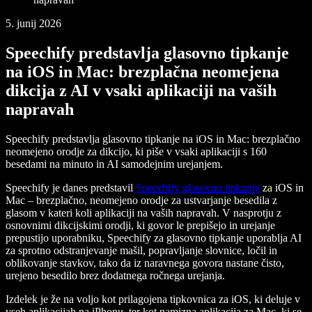
5. junij 2026
Speechify predstavlja glasovno tipkanje
na iOS in Mac: brezplačna neomejena
dikcija z AI v vsaki aplikaciji na vaših
napravah
Speechify predstavlja glasovno tipkanje na iOS in Mac: brezplačno
neomejeno orodje za dikcijo, ki piše v vsaki aplikaciji s 160
besedami na minuto in AI samodejnim urejanjem.
Speechify je danes predstavil
Speechify glasovno tipkanje
za iOS in
Mac – brezplačno, neomejeno orodje za ustvarjanje besedila z
glasom v kateri koli aplikaciji na vaših napravah. V nasprotju z
osnovnimi dikcijskimi orodji, ki govor le prepišejo in urejanje
prepustijo uporabniku, Speechify za glasovno tipkanje uporablja AI
za sprotno odstranjevanje mašil, popravljanje slovnice, ločil in
oblikovanje stavkov, tako da iz naravnega govora nastane čisto,
urejeno besedilo brez dodatnega ročnega urejanja.
Izdelek je že na voljo kot prilagojena tipkovnica za iOS, ki deluje v
vseh aplikacijah na iPhonu, ter kot namizna aplikacija za Mac, ki se