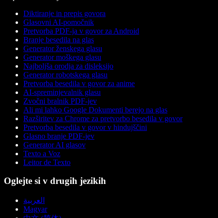
Diktiranje in prepis govora
Glasovni AI-pomočnik
Pretvorba PDF-ja v govor za Android
Branje besedila na glas
Generator ženskega glasu
Generator moškega glasu
Najboljša orodja za disleksijo
Generator robotskega glasu
Pretvorba besedila v govor za anime
AI-spreminjevalnik glasu
Zvočni bralnik PDF-jev
Ali mi lahko Google Dokumenti berejo na glas
Razširitev za Chrome za pretvorbo besedila v govor
Pretvorba besedila v govor v hindujščini
Glasno branje PDF-jev
Generator AI glasov
Texto a Voz
Leitor de Texto
Oglejte si v drugih jezikih
العربية
Magyar