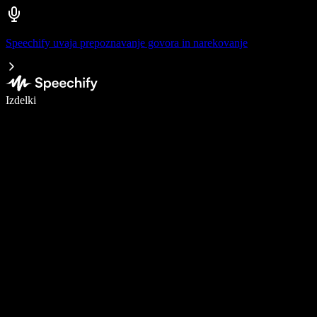
Speechify uvaja prepoznavanje govora in narekovanje
Pišite 5× hitreje z narekovanjem
Izdelki
Več o tem