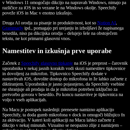
v Windows 11 omogočajo dikcijo na napravah Windows, nimajo pa
različice za iOS in so vezane le na Windows okolje. Speechify
poveže iOS in Mac v enotno izkušnjo.
Druga AI orodja za pisanje in produktivnost, kot so
Notion AI
,
Grammarly
ipd., pomagajo pri urejanju in izboljšavi že napisanega
besedila, niso pa dikcijska orodja – delujejo šele na obstoječem
tekstu, ne kot primarni glasovni vnos.
Namestitev in izkušnja prve uporabe
Začetek z
Speechify glasovno tipkanje
na iOS je preprost – čarovnik
uporabnika v nekaj jasnih korakih vodi skozi namestitev tipkovnice
in dovoljenj za mikrofon. Tipkovnico Speechify dodate v
nastavitvah iOS, dovolite dostop do mikrofona in že lahko začnete z
diktiranjem. Uporabniku je jasno pojasnjeno, da Speechify vsebine
ne shranjuje ali prodaja in da je mikrofon potreben izključno za
pretvorbo govora v besedilo. Po koncu nastavitve je tipkovnica na
voljo v vseh aplikacijah.
Na Macu je postopek naslednji: prenesete namizno aplikacijo
Speechify, ta doda gumb mikrofona v dock in omogoči bližnjico fn
za aktivacijo. V kateri koli aplikaciji na Macu lahko začnete z
dikcijo v nekaj minutah. Vizualno se neopazno zlije z namizjem –