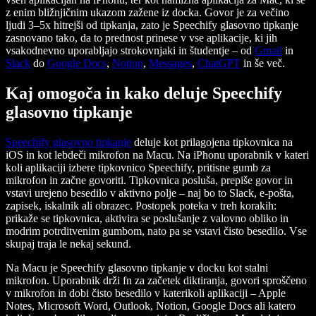
z enim bližnjičnim ukazom zažene iz docka. Govor je za večino
ljudi 3–5x hitrejši od tipkanja, zato je Speechify glasovno tipkanje
zasnovano tako, da to prednost prinese v vse aplikacije, ki jih
vsakodnevno uporabljajo strokovnjaki in študentje – od
Gmail
in
Slack
do
Google Docs
,
Notion
,
Messages
,
ChatGPT
in še več.
Kaj omogoča in kako deluje Speechify
glasovno tipkanje
Speechify glasovno tipkanje
deluje kot prilagojena tipkovnica na
iOS in kot lebdeči mikrofon na Macu. Na iPhonu uporabnik v kateri
koli aplikaciji izbere tipkovnico Speechify, pritisne gumb za
mikrofon in začne govoriti. Tipkovnica posluša, prepiše govor in
vstavi urejeno besedilo v aktivno polje – naj bo to Slack, e-pošta,
zapisek, iskalnik ali obrazec. Postopek poteka v treh korakih:
prikaže se tipkovnica, aktivira se poslušanje z valovno obliko in
modrim potrditvenim gumbom, nato pa se vstavi čisto besedilo. Vse
skupaj traja le nekaj sekund.
Na Macu je Speechify glasovno tipkanje v docku kot stalni
mikrofon. Uporabnik drži fn za začetek diktiranja, govori sproščeno
v mikrofon in dobi čisto besedilo v katerikoli aplikaciji – Apple
Notes, Microsoft Word, Outlook, Notion, Google Docs ali katero