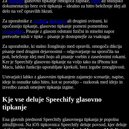
Za
študente
glasovno tipkanje omogoča zapiske,
eseje
ali študijsko
dokumentacijo brez ovir tipkanja – idealno za hitro beleženje idej ali
delo na več opravilih hkrati.
Za uporabnike z
ADHD
,
disleksijo
ali drugimi ovirami, ki
upočasnijo tipkanje, glasovno tipkanje pomeni pomembno
prilagoditev
. Pisanje z glasom odstrani fizični in miselni napor
pretvorbe misli v tipke – pisanje je dostopnejše za vsakogar.
Za uporabnike, ki stalno žonglirajo med opravili, omogoča dikcija
pisanje med drugimi dejavnostmi – odgovarjanje na sporočila na
poti, beleženje idej med hojo ali pisanje vsebin z zasedenimi rokami.
Ker je Speechify glasovno tipkanje na voljo tako na iPhonu kot
Macu, lahko funkcijo uporabljate kjerkoli, brez izgube zmogljivosti.
Ustvarjalci lahko z glasovnim tipkanjem zajamejo scenarije, napise,
ideje in osnutke tako hitro, kot se porodijo – razkorak med idejo in
izvedbo zaradi omejitev tipkanja izgine.
Kje vse deluje Speechify glasovno
tipkanje
Ena glavnih prednosti Speechify glasovnega tipkanja je popolna
združljivost. Na iOS tipkovnica Speechify deluje povsod, kjer deluje