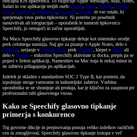
običajna iOS tipkovnica. To vključuje Apple Messages, Mail, Notes,
Safari in vse aplikacije tretjih oseb:
Gmail
,
Slack
,
Notion
,
Google
Docs
,
ChatGPT
,
WhatsApp
,
LinkedIn
,
Twitter
in vse ostale, ki
sprejemajo vnos preko tipkovnice. Ni potrebe po posebnih
nastavitvah ali integracijah – uporabnik le namesti tipkovnico
Speechify, jo omogoči in začne uporabljati.
Na Macu Speechify glasovno tipkanje deluje kot sistemsko orodje
prek celotnega namizja. Naj gre za pisanje v Apple Notes, delo v
Outlook
, urejanje v
Google Docs
prek
Chrome
, klepet v
Slack
ali
delo v
Notion
– mikrofon Speechify aktivirate iz docka, prepis pa se
pojavi v želeni aplikaciji. Namestitev na Mac traja le nekaj minut in
ne zahteva prilagajanja po aplikacijah.
Izdelek je skladen s standardom SOC 2 Type II, kar pomeni, da
izpolnjuje stroge varnostne in industrijske zahteve. Vsebina
uporabnika se ne shranjuje ali prodaja, kar je ključno za zaupnost pri
profesionalni rabi glasovnega vnosa.
Kako se Speechify glasovno tipkanje
primerja s konkurenco
Trg govorne dikcije in prepisovanja ponuja veliko izdelkov različnih
cen in zmogljivosti. Speechify glasovno tipkanje izstopa v več