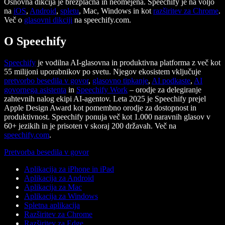
Osnovna dikcija je brezplačna in neomejena. Speechify je na voljo
na
iOS
,
Android
,
spletu
, Mac, Windows in kot
razširitev za Chrome
.
Več o
glasovni dikciji
na speechify.com.
O Speechify
Speechify
je vodilna AI-glasovna in produktivna platforma z več kot
55 milijoni uporabnikov po svetu. Njegov ekosistem vključuje
pretvorbo besedila v govor
,
glasovno tipkanje
,
AI podkaste
,
AI
govornega asistenta
in
Speechify Work
– orodje za delegiranje
zahtevnih nalog ekipi AI-agentov. Leta 2025 je Speechify prejel
Apple Design Award kot pomembno orodje za dostopnost in
produktivnost. Speechify ponuja več kot 1.000 naravnih glasov v
60+ jezikih in je prisoten v skoraj 200 državah. Več na
speechify.com
.
Pretvorba besedila v govor
Aplikacija za iPhone in iPad
Aplikacija za Android
Aplikacija za Mac
Aplikacija za Windows
Spletna aplikacija
Razširitev za Chrome
Razširitev za Edge