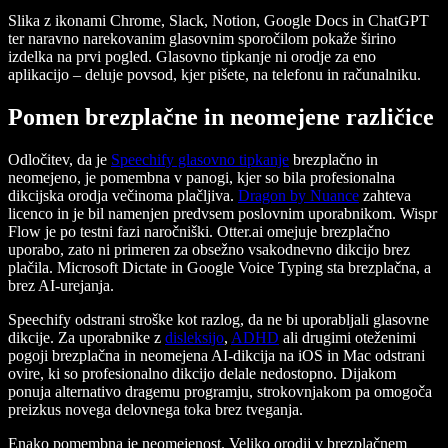
Slika z ikonami Chrome, Slack, Notion, Google Docs in ChatGPT
ter naravno narekovanim glasovnim sporočilom pokaže širino
izdelka na prvi pogled. Glasovno tipkanje ni orodje za eno
aplikacijo – deluje povsod, kjer pišete, na telefonu in računalniku.
Pomen brezplačne in neomejene različice
Odločitev, da je
Speechify glasovno tipkanje
brezplačno in
neomejeno, je pomembna v panogi, kjer so bila profesionalna
dikcijska orodja večinoma plačljiva.
Dragon by Nuance
zahteva
licenco in je bil namenjen predvsem poslovnim uporabnikom. Wispr
Flow je po testni fazi naročniški. Otter.ai omejuje brezplačno
uporabo, zato ni primeren za obsežno vsakodnevno dikcijo brez
plačila. Microsoft Dictate in Google Voice Typing sta brezplačna, a
brez AI-urejanja.
Speechify odstrani stroške kot razlog, da ne bi uporabljali glasovne
dikcije. Za uporabnike z
disleksijo
,
ADHD
ali drugimi oteženimi
pogoji brezplačna in neomejena AI-dikcija na iOS in Mac odstrani
ovire, ki so profesionalno dikcijo delale nedostopno. Dijakom
ponuja alternativo dragemu programju, strokovnjakom pa omogoča
preizkus novega delovnega toka brez tveganja.
Enako pomembna je neomejenost. Veliko orodij v brezplačnem