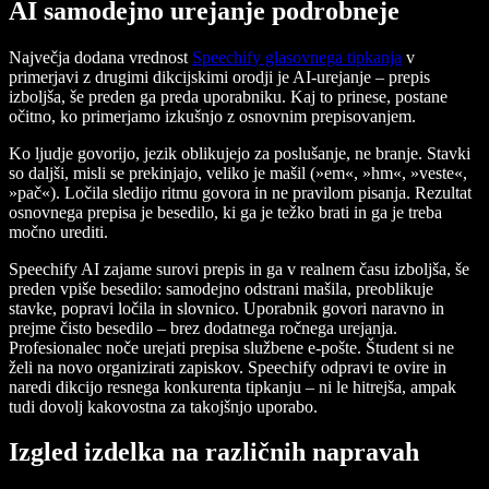
AI samodejno urejanje podrobneje
Največja dodana vrednost
Speechify glasovnega tipkanja
v
primerjavi z drugimi dikcijskimi orodji je AI-urejanje – prepis
izboljša, še preden ga preda uporabniku. Kaj to prinese, postane
očitno, ko primerjamo izkušnjo z osnovnim prepisovanjem.
Ko ljudje govorijo, jezik oblikujejo za poslušanje, ne branje. Stavki
so daljši, misli se prekinjajo, veliko je mašil (»em«, »hm«, »veste«,
»pač«). Ločila sledijo ritmu govora in ne pravilom pisanja. Rezultat
osnovnega prepisa je besedilo, ki ga je težko brati in ga je treba
močno urediti.
Speechify AI zajame surovi prepis in ga v realnem času izboljša, še
preden vpiše besedilo: samodejno odstrani mašila, preoblikuje
stavke, popravi ločila in slovnico. Uporabnik govori naravno in
prejme čisto besedilo – brez dodatnega ročnega urejanja.
Profesionalec noče urejati prepisa službene e-pošte. Študent si ne
želi na novo organizirati zapiskov. Speechify odpravi te ovire in
naredi dikcijo resnega konkurenta tipkanju – ni le hitrejša, ampak
tudi dovolj kakovostna za takojšnjo uporabo.
Izgled izdelka na različnih napravah