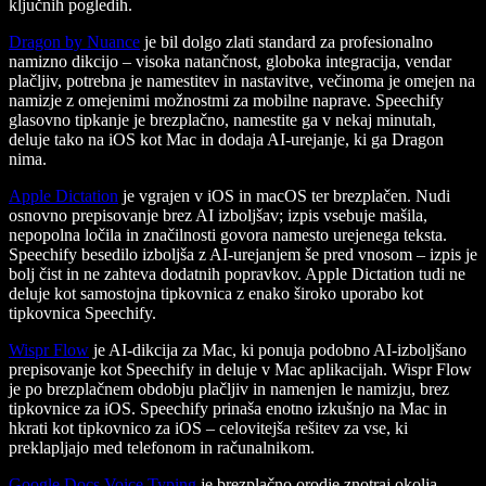
ključnih pogledih.
Dragon by Nuance
je bil dolgo zlati standard za profesionalno
namizno dikcijo – visoka natančnost, globoka integracija, vendar
plačljiv, potrebna je namestitev in nastavitve, večinoma je omejen na
namizje z omejenimi možnostmi za mobilne naprave. Speechify
glasovno tipkanje je brezplačno, namestite ga v nekaj minutah,
deluje tako na iOS kot Mac in dodaja AI-urejanje, ki ga Dragon
nima.
Apple Dictation
je vgrajen v iOS in macOS ter brezplačen. Nudi
osnovno prepisovanje brez AI izboljšav; izpis vsebuje mašila,
nepopolna ločila in značilnosti govora namesto urejenega teksta.
Speechify besedilo izboljša z AI-urejanjem še pred vnosom – izpis je
bolj čist in ne zahteva dodatnih popravkov. Apple Dictation tudi ne
deluje kot samostojna tipkovnica z enako široko uporabo kot
tipkovnica Speechify.
Wispr Flow
je AI-dikcija za Mac, ki ponuja podobno AI-izboljšano
prepisovanje kot Speechify in deluje v Mac aplikacijah. Wispr Flow
je po brezplačnem obdobju plačljiv in namenjen le namizju, brez
tipkovnice za iOS. Speechify prinaša enotno izkušnjo na Mac in
hkrati kot tipkovnico za iOS – celovitejša rešitev za vse, ki
preklapljajo med telefonom in računalnikom.
Google Docs Voice Typing
je brezplačno orodje znotraj okolja