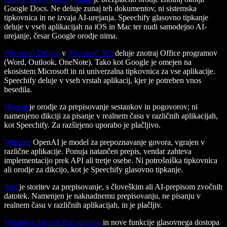
Google Docs. Ne deluje zunaj teh dokumentov, ni sistemska
tipkovnica in ne izvaja AI-urejanja. Speechify glasovno tipkanje
deluje v vseh aplikacijah na iOS in Mac ter nudi samodejno AI-
urejanje, česar Google orodje nima.
Microsoft Dictate
v
Microsoft 365
deluje znotraj Office programov
(Word, Outlook, OneNote). Tako kot Google je omejen na
ekosistem Microsoft in ni univerzalna tipkovnica za vse aplikacije.
Speechify deluje v vseh vrstah aplikacij, kjer je potreben vnos
besedila.
Otter.ai
je orodje za prepisovanje sestankov in pogovorov; ni
namenjeno dikciji za pisanje v realnem času v različnih aplikacijah,
kot Speechify. Za razširjeno uporabo je plačljivo.
Whisper
OpenAI je model za prepoznavanje govora, vgrajen v
različne aplikacije. Ponuja natančen prepis, vendar zahteva
implementacijo prek API ali tretje osebe. Ni potrošniška tipkovnica
ali orodje za dikcijo, kot je Speechify glasovno tipkanje.
Rev
je storitev za prepisovanje, s človeškim ali AI-prepisom zvočnih
datotek. Namenjen je naknadnemu prepisovanju, ne pisanju v
realnem času v različnih aplikacijah, in je plačljiv.
Windows Speech Recognition
in nove funkcije glasovnega dostopa