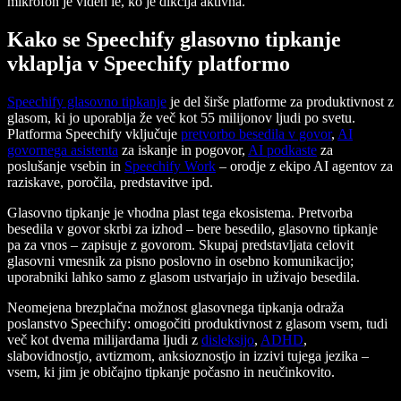
mikrofon je viden le, ko je dikcija aktivna.
Kako se Speechify glasovno tipkanje
vklaplja v Speechify platformo
Speechify glasovno tipkanje
je del širše platforme za produktivnost z
glasom, ki jo uporablja že več kot 55 milijonov ljudi po svetu.
Platforma Speechify vključuje
pretvorbo besedila v govor
,
AI
govornega asistenta
za iskanje in pogovor,
AI podkaste
za
poslušanje vsebin in
Speechify Work
– orodje z ekipo AI agentov za
raziskave, poročila, predstavitve ipd.
Glasovno tipkanje je vhodna plast tega ekosistema. Pretvorba
besedila v govor skrbi za izhod – bere besedilo, glasovno tipkanje
pa za vnos – zapisuje z govorom. Skupaj predstavljata celovit
glasovni vmesnik za pisno poslovno in osebno komunikacijo;
uporabniki lahko samo z glasom ustvarjajo in uživajo besedila.
Neomejena brezplačna možnost glasovnega tipkanja odraža
poslanstvo Speechify: omogočiti produktivnost z glasom vsem, tudi
več kot dvema milijardama ljudi z
disleksijo
,
ADHD
,
slabovidnostjo, avtizmom, anksioznostjo in izzivi tujega jezika –
vsem, ki jim je običajno tipkanje počasno in neučinkovito.