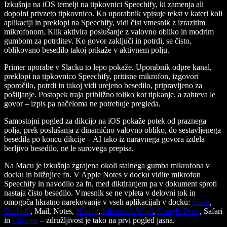
Izkušnja na iOS temelji na tipkovnici Speechify, ki zamenja ali
dopolni privzeto tipkovnico. Ko uporabnik vpisuje tekst v kateri koli
aplikaciji in preklopi na Speechify, vidi čist vmesnik z izrazitim
mikrofonom. Klik aktivira poslušanje z valovno obliko in modrim
gumbom za potrditev. Ko govor zaključi in potrdi, se čisto,
oblikovano besedilo takoj prikaže v aktivnem polju.
Primer uporabe v Slacku to lepo pokaže. Uporabnik odpre kanal,
preklopi na tipkovnico Speechify, pritisne mikrofon, izgovori
sporočilo, potrdi in takoj vidi urejeno besedilo, pripravljeno za
pošiljanje. Postopek traja približno toliko kot tipkanje, a zahteva le
govor – izpis pa načeloma ne potrebuje pregleda.
Samostojni pogled za dikcijo na iOS pokaže potek od praznega
polja, prek poslušanja z dinamično valovno obliko, do sestavljenega
besedila po koncu dikcije – AI tako iz naravnega govora izdela
berljivo besedilo, ne le surovega prepisa.
Na Macu je izkušnja zgrajena okoli stalnega gumba mikrofona v
docku in bližnjice fn. V Apple Notes v docku vidite mikrofon
Speechify in navodilo za fn, med diktiranjem pa v dokument sproti
nastaja čisto besedilo. Vmesnik se ne vpleta v delovni tok in
omogoča hkratno narekovanje v vseh aplikacijah v docku:
Slack
,
Outlook
, Mail, Notes,
Notion
,
Microsoft Word
,
Google Docs
, Safari
in
Chrome
– združljivost je tako na prvi pogled jasna.