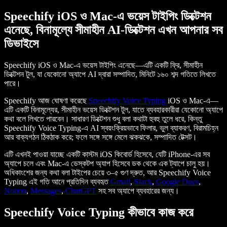
Speechify iOS ও Mac-এ ভয়েস টাইপিং ডিক্টেশন
এনেছে, বিনামূল্যে সীমাহীন AI-ডিক্টেশন এখন আপনার সব
ডিভাইসে
Speechify iOS ও Mac-এ ভয়েস টাইপিং এনেছে—এটি একটি ফ্রি, সীমাহীন
ডিক্টেশন টুল, যা যেকোনো অ্যাপে AI দ্বারা সম্পাদিত, মিনিটে ১৬০ শব্দ গতিতে লিখতে
পারে।
Speechify আজ ঘোষণা করেছে
Speechify Voice Typing
iOS ও Mac-এ—
এটি একটি বিনামূল্যের, সীমাহীন ভয়েস ডিক্টেশন টুল, যাতে ব্যবহারকারীরা যেকোনো অ্যাপে
কথা বলে লিখতে পারবেন। সাধারণ ডিক্টেশন শুধু বলা কথাটা হুবহু তুলে ধরে, কিন্তু
Speechify Voice Typing-এ AI স্বয়ংক্রিয়ভাবে ফিলার, ভুল ব্যাকরণ, বিরামচিহ্ন
আর বাক্যগঠন ঠিকঠাক করে; ফলে সঙ্গে সঙ্গে মেলে ঝকঝকে, সম্পাদিত টেক্সট।
এটি এখনই পাওয়া যাচ্ছে একটি কাস্টম iOS কিবোর্ড হিসেবে, যেটি iPhone-এর সব
অ্যাপে চলে এবং Mac-এ ডেস্কটপ অ্যাপ হিসেবে ডক থেকে এক ট্যাপে চালু হয়।
অধিকাংশের জন্য কথা বলা টাইপের চেয়ে ৩–৫ গুণ দ্রুত, আর Speechify Voice
Typing এই গতি আনে প্রতিদিন ব্যবহৃত
Gmail
,
Slack
,
Google Docs
,
Notion
,
Messages
,
ChatGPT
সহ সব অ্যাপে ব্যবহারের জন্য।
Speechify Voice Typing কীভাবে কাজ করে