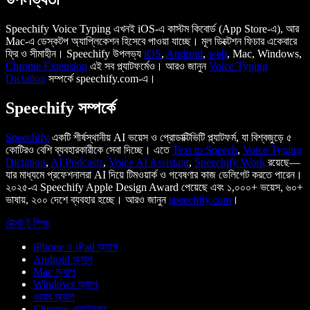
Speechify Voice Typing এখনই iOS-এ কাস্টম কিবোর্ড (App Store-এ), আর
Mac-এ ডেস্কটপ অ্যাপ্লিকেশন হিসেবে পাওয়া যাচ্ছে। মূল ডিক্টেশন ফিচার একেবারে
ফ্রি ও সীমাহীন। Speechify উপলভ্য
iOS
,
Android
,
web
, Mac, Windows,
Chrome Extension
এই সব প্ল্যাটফর্মেও। আরও জানুন
Voice Typing
Dictation
সম্পর্কে speechify.com-এ।
Speechify সম্পর্কে
Speechify
একটি শীর্ষস্থানীয় AI ভয়েস ও প্রোডাক্টিভিটি প্ল্যাটফর্ম, যা বিশ্বজুড়ে ৫
কোটিরও বেশি ব্যবহারকারীকে সেবা দিচ্ছে। এতে
Text to Speech
,
Voice Typing
Dictation
,
AI Podcasts
,
Voice AI Assistant
,
Speechify Work
রয়েছে—
যার মাধ্যমে প্রফেশনালরা AI দিয়ে টিমওয়ার্ক ও গবেষণার কাজ ডেলিগেট করতে পারেন।
২০২৫-এ Speechify Apple Design Award পেয়েছে এবং ১,০০০+ ভয়েস, ৬০+
ভাষায়, ২০০ দেশে ব্যবহার হচ্ছে। আরও জানুন
speechify.com
।
টেক্সট টু স্পিচ
iPhone ও iPad অ্যাপ
Android অ্যাপ
Mac অ্যাপ
Windows অ্যাপ
ওয়েব অ্যাপ
Chrome এক্সটেনশন