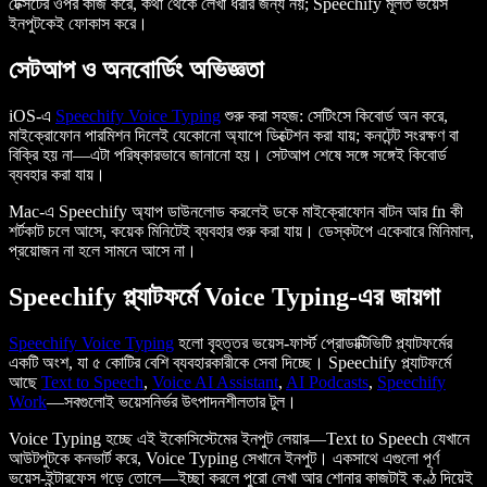
টেক্সটের ওপর কাজ করে, কথা থেকে লেখা ধরার জন্য নয়; Speechify মূলত ভয়েস
ইনপুটকেই ফোকাস করে।
সেটআপ ও অনবোর্ডিং অভিজ্ঞতা
iOS-এ
Speechify Voice Typing
শুরু করা সহজ: সেটিংসে কিবোর্ড অন করে,
মাইক্রোফোন পারমিশন দিলেই যেকোনো অ্যাপে ডিক্টেশন করা যায়; কনটেন্ট সংরক্ষণ বা
বিক্রি হয় না—এটা পরিষ্কারভাবে জানানো হয়। সেটআপ শেষে সঙ্গে সঙ্গেই কিবোর্ড
ব্যবহার করা যায়।
Mac-এ Speechify অ্যাপ ডাউনলোড করলেই ডকে মাইক্রোফোন বাটন আর fn কী
শর্টকাট চলে আসে, কয়েক মিনিটেই ব্যবহার শুরু করা যায়। ডেস্কটপে একেবারে মিনিমাল,
প্রয়োজন না হলে সামনে আসে না।
Speechify প্ল্যাটফর্মে Voice Typing-এর জায়গা
Speechify Voice Typing
হলো বৃহত্তর ভয়েস-ফার্স্ট প্রোডাক্টিভিটি প্ল্যাটফর্মের
একটি অংশ, যা ৫ কোটির বেশি ব্যবহারকারীকে সেবা দিচ্ছে। Speechify প্ল্যাটফর্মে
আছে
Text to Speech
,
Voice AI Assistant
,
AI Podcasts
,
Speechify
Work
—সবগুলোই ভয়েসনির্ভর উৎপাদনশীলতার টুল।
Voice Typing হচ্ছে এই ইকোসিস্টেমের ইনপুট লেয়ার—Text to Speech যেখানে
আউটপুটকে কনভার্ট করে, Voice Typing সেখানে ইনপুট। একসাথে এগুলো পূর্ণ
ভয়েস-ইন্টারফেস গড়ে তোলে—ইচ্ছা করলে পুরো লেখা আর শোনার কাজটাই কণ্ঠ দিয়েই