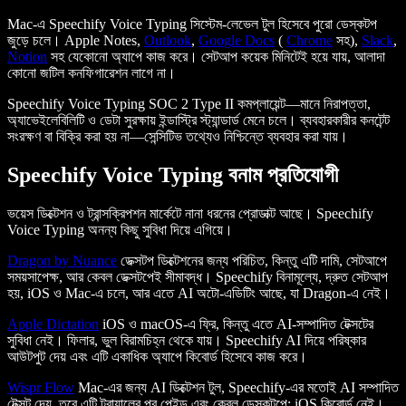
Mac-এ Speechify Voice Typing সিস্টেম-লেভেল টুল হিসেবে পুরো ডেস্কটপ
জুড়ে চলে। Apple Notes,
Outlook
,
Google Docs
(
Chrome
সহ),
Slack
,
Notion
সহ যেকোনো অ্যাপে কাজ করে। সেটআপ কয়েক মিনিটেই হয়ে যায়, আলাদা
কোনো জটিল কনফিগারেশন লাগে না।
Speechify Voice Typing SOC 2 Type II কমপ্লায়েন্ট—মানে নিরাপত্তা,
অ্যাভেইলেবিলিটি ও ডেটা সুরক্ষায় ইন্ডাস্ট্রি স্ট্যান্ডার্ড মেনে চলে। ব্যবহারকারীর কনটেন্ট
সংরক্ষণ বা বিক্রি করা হয় না—সেন্সিটিভ তথ্যেও নিশ্চিন্তে ব্যবহার করা যায়।
Speechify Voice Typing বনাম প্রতিযোগী
ভয়েস ডিক্টেশন ও ট্রান্সক্রিপশন মার্কেটে নানা ধরনের প্রোডাক্ট আছে। Speechify
Voice Typing অনন্য কিছু সুবিধা দিয়ে এগিয়ে।
Dragon by Nuance
ডেক্সটপ ডিক্টেশনের জন্য পরিচিত, কিন্তু এটি দামি, সেটআপে
সময়সাপেক্ষ, আর কেবল ডেক্সটপেই সীমাবদ্ধ। Speechify বিনামূল্যে, দ্রুত সেটআপ
হয়, iOS ও Mac-এ চলে, আর এতে AI অটো-এডিটিং আছে, যা Dragon-এ নেই।
Apple Dictation
iOS ও macOS-এ ফ্রি, কিন্তু এতে AI-সম্পাদিত টেক্সটের
সুবিধা নেই। ফিলার, ভুল বিরামচিহ্ন থেকে যায়। Speechify AI দিয়ে পরিষ্কার
আউটপুট দেয় এবং এটি একাধিক অ্যাপে কিবোর্ড হিসেবে কাজ করে।
Wispr Flow
Mac-এর জন্য AI ডিক্টেশন টুল, Speechify-এর মতোই AI সম্পাদিত
টেক্সট দেয়, তবে এটি ট্রায়ালের পর পেইড এবং কেবল ডেস্কটপে; iOS কিবোর্ড নেই।