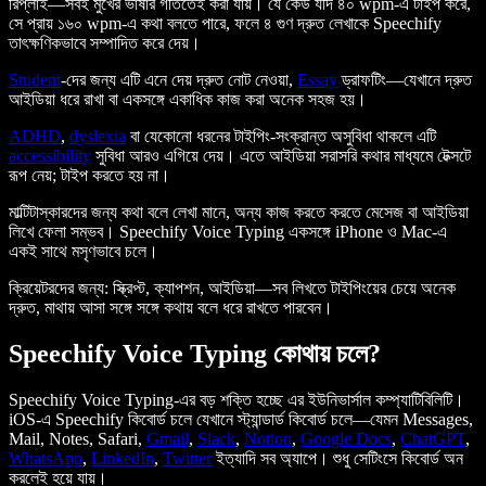
রিপ্লাই—সবই মুখের ভাষার গতিতেই করা যায়। যে কেউ যদি ৪০ wpm-এ টাইপ করে,
সে প্রায় ১৬০ wpm-এ কথা বলতে পারে, ফলে ৪ গুণ দ্রুত লেখাকে Speechify
তাৎক্ষণিকভাবে সম্পাদিত করে দেয়।
Student
-দের জন্য এটি এনে দেয় দ্রুত নোট নেওয়া,
Essay
ড্রাফটিং—যেখানে দ্রুত
আইডিয়া ধরে রাখা বা একসঙ্গে একাধিক কাজ করা অনেক সহজ হয়।
ADHD
,
dyslexia
বা যেকোনো ধরনের টাইপিং-সংক্রান্ত অসুবিধা থাকলে এটি
accessibility
সুবিধা আরও এগিয়ে দেয়। এতে আইডিয়া সরাসরি কথার মাধ্যমে টেক্সটে
রূপ নেয়; টাইপ করতে হয় না।
মাল্টিটাস্কারদের জন্য কথা বলে লেখা মানে, অন্য কাজ করতে করতে মেসেজ বা আইডিয়া
লিখে ফেলা সম্ভব। Speechify Voice Typing একসঙ্গে iPhone ও Mac-এ
একই সাথে মসৃণভাবে চলে।
ক্রিয়েটরদের জন্য: স্ক্রিপ্ট, ক্যাপশন, আইডিয়া—সব লিখতে টাইপিংয়ের চেয়ে অনেক
দ্রুত, মাথায় আসা সঙ্গে সঙ্গে কথায় বলে ধরে রাখতে পারবেন।
Speechify Voice Typing কোথায় চলে?
Speechify Voice Typing-এর বড় শক্তি হচ্ছে এর ইউনিভার্সাল কম্প্যাটিবিলিটি।
iOS-এ Speechify কিবোর্ড চলে যেখানে স্ট্যান্ডার্ড কিবোর্ড চলে—যেমন Messages,
Mail, Notes, Safari,
Gmail
,
Slack
,
Notion
,
Google Docs
,
ChatGPT
,
WhatsApp
,
LinkedIn
,
Twitter
ইত্যাদি সব অ্যাপে। শুধু সেটিংসে কিবোর্ড অন
করলেই হয়ে যায়।