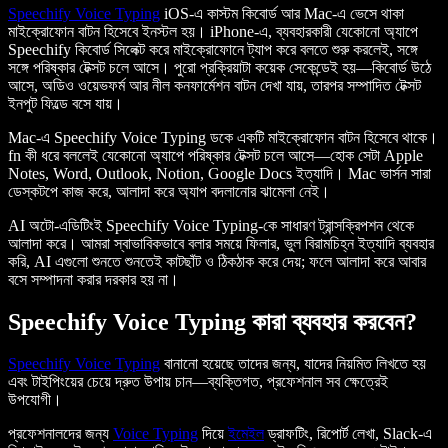
Speechify Voice Typing
iOS-এ কাস্টম কিবোর্ড আর Mac-এ ভেসে থাকা
মাইক্রোফোন বাটন হিসেবে ইনস্টল হয়। iPhone-এ, ব্যবহারকারী যেকোনো অ্যাপে
Speechify কিবোর্ড সিলেক্ট করে মাইক্রোফোনে ট্যাপ করে বলতে শুরু করলেই, সঙ্গে
সঙ্গে পরিষ্কার টেক্সট চলে আসে। পুরো প্রক্রিয়াটা কয়েক সেকেন্ডেই হয়—কিবোর্ড উঠে
আসে, অডিও ওয়েভফর্ম আর নীল কনফার্মেশন বাটন দেখা যায়, তারপর সম্পাদিত টেক্সট
ইনপুট ফিল্ডে বসে যায়।
Mac-এ Speechify Voice Typing ডকে একটি মাইক্রোফোন বাটন হিসেবে থাকে।
fn কী ধরে বললেই যেকোনো অ্যাপে পরিষ্কার টেক্সট চলে আসে—হোক সেটা Apple
Notes, Word, Outlook, Notion, Google Docs ইত্যাদি। Mac ভার্সন সারা
ডেস্কটপে কাজ করে, আলাদা করে অ্যাপ বদলানোর ঝামেলা নেই।
AI অটো-এডিটিংই Speechify Voice Typing-কে সাধারণ ট্রান্সক্রিপশন থেকে
আলাদা করে। আমরা স্বাভাবিকভাবে বলার সময়ে ফিলার, ভুল বিরামচিহ্ন ইত্যাদি ব্যবহার
করি, AI এগুলো শুনতে শুনতেই কাটছাঁট ও ঠিকঠাক করে দেয়; ফলে আলাদা করে আবার
বসে সম্পাদনা করার দরকার হয় না।
Speechify Voice Typing কারা ব্যবহার করবেন?
Speechify Voice Typing
বানানো হয়েছে তাদের জন্য, যাদের নিয়মিত লিখতে হয়
এবং টাইপিংয়ের চেয়ে দ্রুত উপায় চান—ব্যক্তিগত, প্রফেশনাল সব ক্ষেত্রেই
উপযোগী।
প্রফেশনালদের জন্য
Voice Typing
দিয়ে
ইমেইল
ড্রাফটিং, রিপোর্ট লেখা, Slack-এ