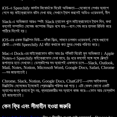
iOS-এ Speechify কাস্টম কিবোর্ডকে ঘিরেই অভিজ্ঞতা—যেকোনো লেখার অ্যাপে
গেলে বড় মাইক্রোফোন বাটন দেখা যায়; সেখানে ট্যাপ করলেই অডিও ওয়েভফর্ম, নীল
Slack-এ অভিজ্ঞতা আরও স্পষ্ট: Slack চ্যানেল খুলে মাইক্রোফোনে ট্যাপ দিন, কথা
বললেই সম্পাদিত মেসেজ কম্পোজ ফিল্ডে বসে যায়—বলে শেষ করে হালকা রিভিউ করে
পাঠিয়ে দিলেই হয়।
iOS-এর একক ডিক্টেশন ভিউ—ফাঁকা ফিল্ড, সামনে চলমান ওয়েভফর্ম, শেষে গুছানো
টেক্সট—দেখায় Speechify AI কাঁচা কথাকে কত সুন্দর লেখায় পরিণত করে।
Mac-এ Dock-এর মাইক্রোফোন বাটন আর fn শর্টকাট ঘিরেই মূল অভিজ্ঞতা। Apple
Notes-এ Speechify মাইক্রোফোন দেখা যাবে, fn ধরে বললেই সঙ্গে সঙ্গে টেক্সটে
রূপান্তর হতে দেখবেন। ডেস্কটপের সব অ্যাপেই একসাথে চলে—Slack, Outlook,
Mail, Notes, Notion, Microsoft Word, Google Docs, Safari, Chrome
—সব জায়গাতেই।
Chrome, Slack, Notion, Google Docs, ChatGPT—এসব আইকনসহ
ডিক্টেটেড মেসেজের ইমেজেই প্রোডাক্টের পরিসর ধরা পড়ে। এটা কেবল কোনো একটি
অ্যাপের জন্য বানানো টুল নয়, ব্যবহারকারীর সব অ্যাপে কাজ করে—ফোন আর ডেস্কটপ
দুই জায়গাতেই।
কেন ফ্রি এবং সীমাহীন হওয়া জরুরি