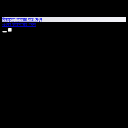
বিনামূল্যে ব্যবহার করে দেখুন
এখনই ডাউনলোড করুন
প্রোডাক্ট
টেক্সট টু স্পিচ
আইফোন ও আইপ্যাড অ্যাপ
অ্যান্ড্রয়েড অ্যাপ
ক্রোম এক্সটেনশন
এজ এক্সটেনশন
ওয়েব অ্যাপ
ম্যাক অ্যাপ
উইন্ডোজ অ্যাপ