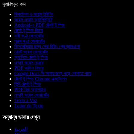
সুপারিশকৃত পড়া
ডিকটেশন ও ভয়েস টাইপিং
ভয়েস এআই অ্যাসিস্ট্যান্ট
Android-এ PDF টেক্সট টু স্পিচ
টেক্সট টু স্পিচ রিডার
নারী কণ্ঠ জেনারেটর
পুরুষ কণ্ঠ জেনারেটর
ডিসলেক্সিয়ার জন্য সেরা রিডিং প্রোগ্রামগুলো
রোবট ভয়েস জেনারেটর
অ্যানিমে টেক্সট টু স্পিচ
এআই ভয়েস চেঞ্জার
PDF অডিও রিডার
Google Docs কি আমার জন্য পড়ে শোনাতে পারে
টেক্সট টু স্পিচ Chrome এক্সটেনশন
হিন্দি টেক্সট টু স্পিচ
PDF রিড অ্যালাউড
এআই ভয়েস জেনারেটর
Texto a Voz
Leitor de Texto
অন্যান্য ভাষায় দেখুন
العربية