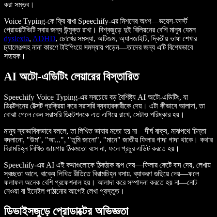
করা সম্ভব।
Voice Typing-কে ফ্রি রাখা Speechify-এর মিশনের অংশ—ভয়েস-ফার্স্ট
প্রোডাক্টিভিটি সবার জন্য উন্মুক্ত রাখা। বিশ্বজুড়ে দুই বিলিয়নের বেশি মানুষ যেমন
dyslexia
,
ADHD
, চোখের সমস্যা, অটিজম, অ্যানজাইটি, দ্বিতীয় ভাষা শেখার
চ্যালেঞ্জসহ নানা কারণে টাইপিংয়ে সমস্যায় পড়েন—তাদের জন্য এটি বিশেষভাবে
সহায়ক।
AI অটো-এডিটিং লেয়ারের বিস্তারিত
Speechify Voice Typing-এর সবচেয়ে বড় বৈশিষ্ট্য AI অটো-এডিটিং, যা
ডিক্টেশনের টেক্সট প্রক্রিয়া করে সরাসরি ব্যবহারকারীকে দেয়। এটা কীভাবে আলাদা, তা
বোঝা গেলে কেন সরাসরি ডিক্টেশনকে এত এগিয়ে রাখে, সেটাও পরিষ্কার হয়।
মানুষ স্বাভাবিকভাবে বললে, তা লিখিত ভাষার মতো হয় না—দীর্ঘ বাক্য, মাঝপথে চিন্তা
বদলানো, "উম", "আ...", "তুমি জানো", "মানে" জাতীয় ফিলার গাদা গাদা থাকে। কথার
বিরামচিহ্ন লিখিত জায়গায় ঠিকমতো বসে না, ফলে প্রচুর এডিট করতে হয়।
Speechify-এর AI এই কথাগুলোকে ঠিকঠাক রূপ দেয়—ফিলার কেটে বাদ দেয়, লেখায়
স্বচ্ছতা আনে, বাক্যে লিখিত রীতিতে বিরামচিহ্ন বসায়, ব্যাকরণ গুছিয়ে দেয়—ফলে
ফলাফল অনেক বেশি প্রফেশনাল হয়। আলাদা করে সম্পাদনা করতে হয় না—নোট
নেওয়া বা ইমেইল পাঠানোর আগেই লেখা প্রস্তুত।
ডিভাইসজুড়ে প্রোডাক্টের অভিজ্ঞতা