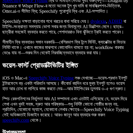
Speechify Voice Typing
ফ্রি ও সীমাহীন দেওয়া খুবই গুরুত্বপূর্ণ—Dragon by
Nuance বা Wispr Flow-র মতো অনেক টুল খুব দামি বা সাবস্ক্রিপশন-ভিত্তিক,
Otter.ai-ও সীমিত ফ্রি; Speechify পুরোপুরি ফ্রি এবং AI-সম্পাদিত।
Speechify দক্ষতা বাড়ানোর পথে খরচের বাধা সরিয়ে দেয়।
dyslexia
,
ADHD
বা
টাইপিং-সংক্রান্ত সমস্যায় ভোগা সবার জন্য বিনামূল্যে AI ডিক্টেশন মেলে। ছাত্র–
ছাত্রীরা সহজেই ব্যবহার করতে পারে, পেশাদাররাও বিনা ঝুঁকিতে ট্রাই করতে পারেন।
সীমাহীন ফ্রি ব্যবহারও সমান দরকারি—বেশিরভাগ ফ্রি টুলে মিনিট, ক্যারেক্টার বা ফিচার
লিমিট থাকে। এখানে কাজের মাঝপথে কোনোদিন থামতে হয় না; workflow বারবার
ভেঙে যায় না—শুরুর দিন থেকেই নিরবচ্ছিন্নভাবে ব্যবহার করা যায়।
ভয়েস-ফার্স্ট প্রোডাক্টিভিটির ইঙ্গিত
iOS ও Mac-এ
Speechify Voice Typing
লঞ্চ দেখাচ্ছে—ভয়েস-প্রধান ইনপুট
ইন্টারফেসে বড় একটা পরিবর্তন আসছে। কীবোর্ড বহুদিন ধরে মুখ্য ইনপুট হলেও ভয়েস
হাত আর চোখ না লাগিয়ে কাজ করতে দেয়—আর টাইপিংয়ের তুলনায় ৩–৫ গুণ দ্রুত।
স্পিচ রেকগনিশনের নির্ভুলতা আর AI সম্পাদনা এখন এতটাই এগিয়েছে যে, ভয়েস দিয়ে
লেখা এখন খুবই সহজ, দ্রুত আর পরিষ্কার—শুধু নির্দিষ্ট কোনো গোষ্ঠীর জন্য নয়,
প্রতিদিন, যেকোনো অ্যাপে, যেকোনো লেখার ক্ষেত্রে—Speechify Voice Typing
সেই অভিজ্ঞতাই ডিজাইন করেছে। আরও জানুন আর ব্যবহার শুরু করুন
speechify.com
থেকে।
উপলভ্যতা