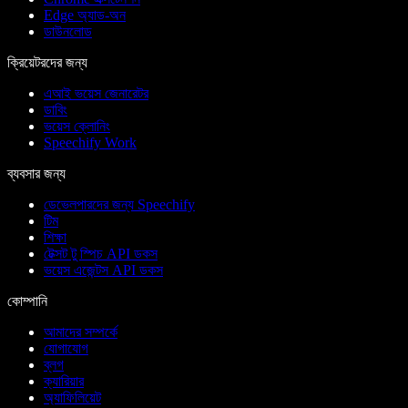
Edge অ্যাড-অন
ডাউনলোড
ক্রিয়েটরদের জন্য
এআই ভয়েস জেনারেটর
ডাবিং
ভয়েস ক্লোনিং
Speechify Work
ব্যবসার জন্য
ডেভেলপারদের জন্য Speechify
টিম
শিক্ষা
টেক্সট টু স্পিচ API ডকস
ভয়েস এজেন্টস API ডকস
কোম্পানি
আমাদের সম্পর্কে
যোগাযোগ
ব্লগ
ক্যারিয়ার
অ্যাফিলিয়েট