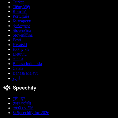
Türkçe
Tiếng Việt
Română
Português
Български
ქართული
Slovenčina
Slovenščina
Eesti
Hrvatski
Ελληνικά
Lietuvių
עברית
Bahasa Indonesia
Català
Bahasa Melayu
اردو
কুকি পছন্দ
সেবার শর্তাবলী
গোপনীয়তা নীতি
© Speechify Inc 2026