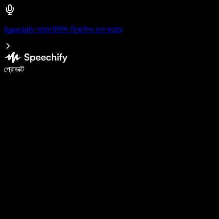
Speechify ভয়েস টাইপিং ডিকটেশন চালু করেছে
ভয়েস টাইপিং দিয়ে ৫ গুণ দ্রুত লিখুন
প্রোডাক্ট
আরও জানুন