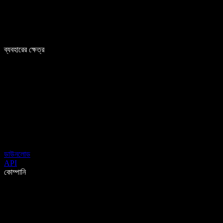
ব্যবহারের ক্ষেত্র
ডাউনলোড
API
কোম্পানি