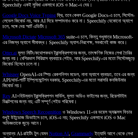
Speechify একই সুবিধা একসাথে iOS ও Mac-এ দেয়।
Google Docs Voice Typing
ফ্রি, তবে কেবল Google Docs-এ চলে, সিস্টেম-
লেভেল কিবোর্ড নয়, আর AI দিয়ে সম্পাদনাও করে না। Speechify যেকোনো অ্যাপে
চলে, সঙ্গে দেয় স্মার্ট এডিটিং।
Microsoft Dictate
Microsoft 365
suite-এ চলে, কিন্তু শুধুমাত্র Microsoft-
এর নিজস্ব অ্যাপে সীমাবদ্ধ। Speechify অ্যাপ-নিরপেক্ষ, সবখানেই কাজ করে।
Otter.ai
মূলত মিটিং/কথোপকথন ট্রান্সক্রিপশনের জন্য, তাৎক্ষণিক নিজের লেখা তৈরির
জন্য নয়। বেশিরভাগ সিরিয়াস ব্যবহারে পেইড, আর Speechify-এর মতো সিস্টেমজুড়ে
কিবোর্ড হিসেবে চলে না।
Whisper
OpenAI-এর স্পিচ রেকগনিশন মডেল, নানা অ্যাপে ব্যবহৃত, তবে এর জন্য
API/থার্ড-পার্টি ইম্প্লিমেন্টেশন দরকার, Speechify-এর মতো সরাসরি কনজিউমার
কিবোর্ড নয়।
Rev
AI+হিউম্যান ট্রান্সক্রিপশন সার্ভিস, মূলত অডিও ফাইলের জন্য, রিয়েলটাইম
ডিক্টেশনের জন্য নয়; এটি সম্পূর্ণ পেইড পরিষেবা।
Windows Speech Recognition
ও Windows 11-এর ভয়েস অ্যাক্সেস ফিচার
শুধুই উইন্ডোজ ডিভাইসে চলে, iOS-এ নয়; Speechify একসাথে iOS ও Mac
অভিজ্ঞতাকে জুড়ে আনে।
অন্যান্য AI-রাইটিং টুল যেমন
Notion AI
,
Grammarly
ইত্যাদি আগে থেকে লেখা