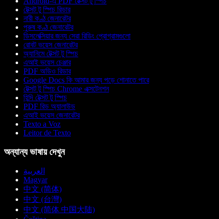
Android-এ PDF টেক্সট টু স্পিচ
টেক্সট টু স্পিচ রিডার
নারী কণ্ঠ জেনারেটর
পুরুষ কণ্ঠ জেনারেটর
ডিসলেক্সিয়ার জন্য সেরা রিডিং প্রোগ্রামগুলো
রোবট ভয়েস জেনারেটর
অ্যানিমে টেক্সট টু স্পিচ
এআই ভয়েস চেঞ্জার
PDF অডিও রিডার
Google Docs কি আমার জন্য পড়ে শোনাতে পারে
টেক্সট টু স্পিচ Chrome এক্সটেনশন
হিন্দি টেক্সট টু স্পিচ
PDF রিড অ্যালাউড
এআই ভয়েস জেনারেটর
Texto a Voz
Leitor de Texto
অন্যান্য ভাষায় দেখুন
العربية
Magyar
中文 (简体)
中文 (台灣)
中文 (简体 中国大陆)