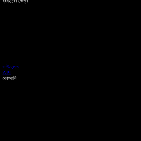
ব্যবহারের ক্ষেত্র
ডাউনলোড
API
কোম্পানি