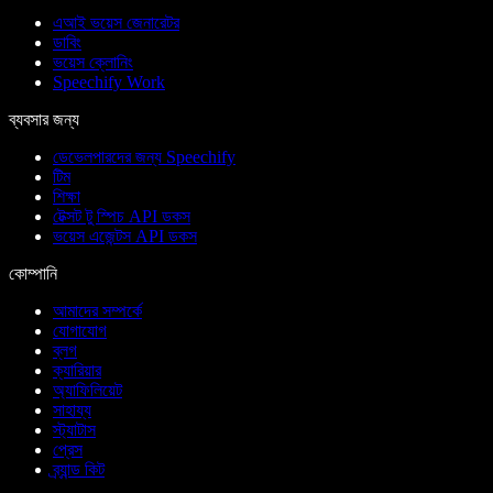
এআই ভয়েস জেনারেটর
ডাবিং
ভয়েস ক্লোনিং
Speechify Work
ব্যবসার জন্য
ডেভেলপারদের জন্য Speechify
টিম
শিক্ষা
টেক্সট টু স্পিচ API ডকস
ভয়েস এজেন্টস API ডকস
কোম্পানি
আমাদের সম্পর্কে
যোগাযোগ
ব্লগ
ক্যারিয়ার
অ্যাফিলিয়েট
সাহায্য
স্ট্যাটাস
প্রেস
ব্র্যান্ড কিট