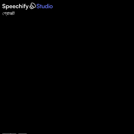
ভয়েস টাইপিং দিয়ে ৫ গুণ দ্রুত লিখুন
প্রোডাক্ট
আরও জানুন