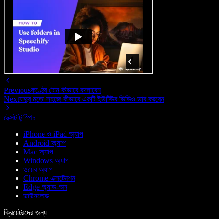
Previous
কণ্ঠের টোন কীভাবে বদলাবেন
Next
যাদুর মতো সহজে কীভাবে একটি ইউটিউব ভিডিও ডাব করবেন
টেক্সট টু স্পিচ
iPhone ও iPad অ্যাপ
Android অ্যাপ
Mac অ্যাপ
Windows অ্যাপ
ওয়েব অ্যাপ
Chrome এক্সটেনশন
Edge অ্যাড-অন
ডাউনলোড
ক্রিয়েটরদের জন্য