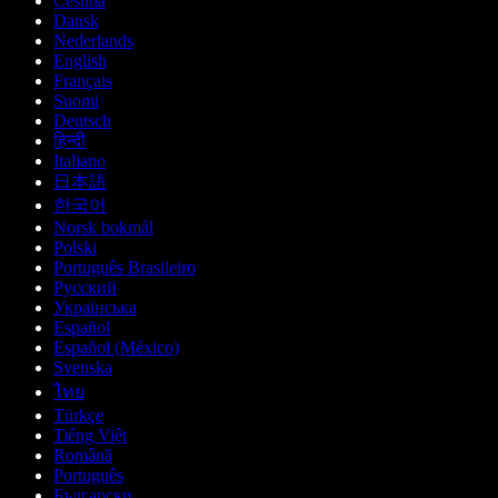
Čeština
Dansk
Nederlands
English
Français
Suomi
Deutsch
हिन्दी
Italiano
日本語
한국어
Norsk bokmål
Polski
Português Brasileiro
Русский
Українська
Español
Español (México)
Svenska
ไทย
Türkçe
Tiếng Việt
Română
Português
Български