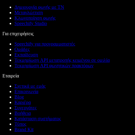
Δημιουργία φωνής με ΤΝ
Μεταγλώττιση
Κλωνοποίηση φωνής
Speechify Studio
Για επιχειρήσεις
Speechify για προγραμματιστές
Ομάδες
Εκπαίδευση
Τεκμηρίωση API μετατροπής κειμένου σε ομιλία
Τεκμηρίωση API φωνητικών πρακτόρων
Εταιρεία
Σχετικά με εμάς
Επικοινωνία
Blog
Καριέρα
Συνεργάτες
Βοήθεια
Κατάσταση συστήματος
Τύπος
Brand Kit