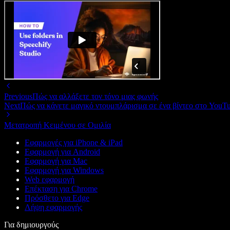
Previous
Πώς να αλλάξετε τον τόνο μιας φωνής
Next
Πώς να κάνετε μαγικό ντουμπλάρισμα σε ένα βίντεο στο YouT
Μετατροπή Κειμένου σε Ομιλία
Εφαρμογές για iPhone & iPad
Εφαρμογή για Android
Εφαρμογή για Mac
Εφαρμογή για Windows
Web εφαρμογή
Επέκταση για Chrome
Πρόσθετο για Edge
Λήψη εφαρμογής
Για δημιουργούς