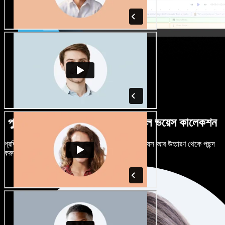
পুরুষ-নারী ভেদে নানান উচ্চারণে বিশাল ভয়েস কালেকশন
প্রতিটি প্রজেক্টকে আলাদা শোনাতে দিন। শত শত AI ভয়েস আর উচ্চারণ থেকে পছন্দ
করুন, নিজের মতো টিউন করুন।