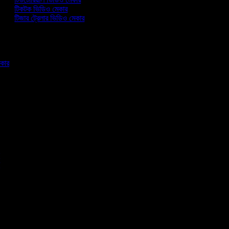
টিকটক ভিডিও মেকার
টিজার ট্রেলার ভিডিও মেকার
মেকার
র
পি
তা
া
া
া