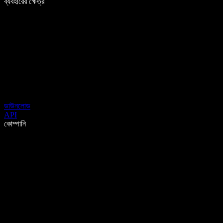
ব্যবহারের ক্ষেত্র
ডাউনলোড
API
কোম্পানি