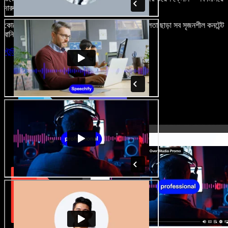
দারুণ মনে রাখার মতো অডিও-ভিডিও প্রজেক্ট বানান।
কোনো শেখার ঝামেলা নেই, শুধু ব্রাউজারে খুলুন—আর দুর্বলতা ছাড়া সব সৃজনশীল কনটেন্ট
বানিয়ে ফেলুন।
স্টুডিও চালু করুন