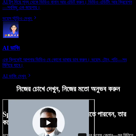
AI টুল দিয়ে শূন্য থেকে ভিডিও বানান আর এডিট করুন। ভিডিও এডিটিং আর ক্রিয়েশন
—সবকিছু এক জায়গায়।
ভয়েস স্টুডিও দেখুন
AI ডাবিং
এক ক্লিকেই আপনার ভিডিও যে কোনো ভাষায় ডাব করুন। ভয়েস, টোন, গতি—সব
মিলিয়ে যাবে।
AI ডাবিং দেখুন
নিজের চোখে দেখুন, নিজের মতো অনুভব করুন
Speechify Studio দিয়ে কী কী করতে পারবেন, তার
কয়েকটা উদাহরণ দেখুন
ভয়েসওভার, রয়্যালটি-ফ্রি ছবি, অডিও, ভিডিও যোগ, নিজের ভয়েস ক্লোন—সব মিলিয়ে