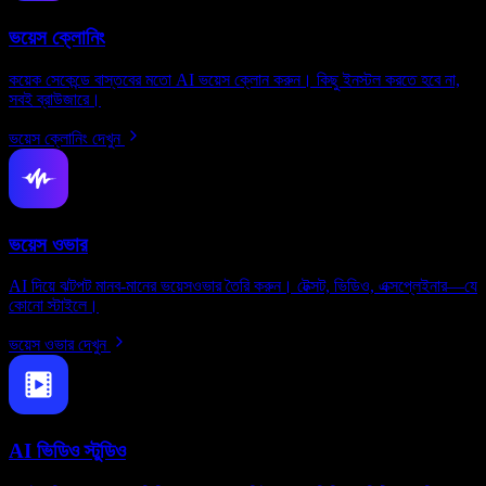
ভয়েস ক্লোনিং
কয়েক সেকেন্ডে বাস্তবের মতো AI ভয়েস ক্লোন করুন। কিছু ইনস্টল করতে হবে না,
সবই ব্রাউজারে।
ভয়েস ক্লোনিং দেখুন
ভয়েস ওভার
AI দিয়ে ঝটপট মানব-মানের ভয়েসওভার তৈরি করুন। টেক্সট, ভিডিও, এক্সপ্লেইনার—যে
কোনো স্টাইলে।
ভয়েস ওভার দেখুন
AI ভিডিও স্টুডিও