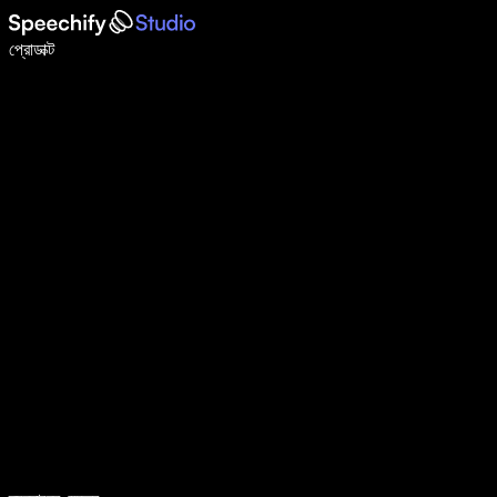
ভয়েস টাইপিং দিয়ে ৫ গুণ দ্রুত লিখুন
প্রোডাক্ট
আরও জানুন