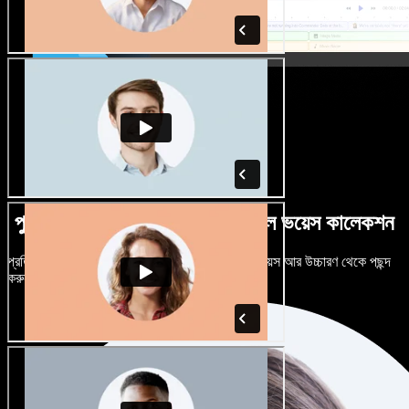
পুরুষ-নারী ভেদে নানান উচ্চারণে বিশাল ভয়েস কালেকশন
প্রতিটি প্রজেক্টকে আলাদা শোনাতে দিন। শত শত AI ভয়েস আর উচ্চারণ থেকে পছন্দ
করুন, নিজের মতো টিউন করুন।