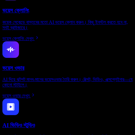
ভয়েস ক্লোনিং
কয়েক সেকেন্ডে বাস্তবের মতো AI ভয়েস ক্লোন করুন। কিছু ইনস্টল করতে হবে না,
সবই ব্রাউজারে।
ভয়েস ক্লোনিং দেখুন
ভয়েস ওভার
AI দিয়ে ঝটপট মানব-মানের ভয়েসওভার তৈরি করুন। টেক্সট, ভিডিও, এক্সপ্লেইনার—যে
কোনো স্টাইলে।
ভয়েস ওভার দেখুন
AI ভিডিও স্টুডিও