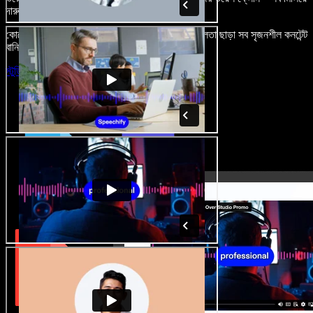
দারুণ মনে রাখার মতো অডিও-ভিডিও প্রজেক্ট বানান।
কোনো শেখার ঝামেলা নেই, শুধু ব্রাউজারে খুলুন—আর দুর্বলতা ছাড়া সব সৃজনশীল কনটেন্ট
বানিয়ে ফেলুন।
স্টুডিও চালু করুন