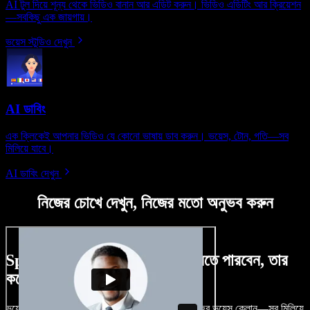
AI টুল দিয়ে শূন্য থেকে ভিডিও বানান আর এডিট করুন। ভিডিও এডিটিং আর ক্রিয়েশন
—সবকিছু এক জায়গায়।
ভয়েস স্টুডিও দেখুন
AI ডাবিং
এক ক্লিকেই আপনার ভিডিও যে কোনো ভাষায় ডাব করুন। ভয়েস, টোন, গতি—সব
মিলিয়ে যাবে।
AI ডাবিং দেখুন
নিজের চোখে দেখুন, নিজের মতো অনুভব করুন
Speechify Studio দিয়ে কী কী করতে পারবেন, তার
কয়েকটা উদাহরণ দেখুন
ভয়েসওভার, রয়্যালটি-ফ্রি ছবি, অডিও, ভিডিও যোগ, নিজের ভয়েস ক্লোন—সব মিলিয়ে