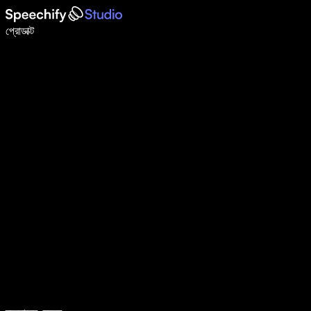
ভয়েস টাইপিং দিয়ে ৫ গুণ দ্রুত লিখুন
প্রোডাক্ট
আরও জানুন