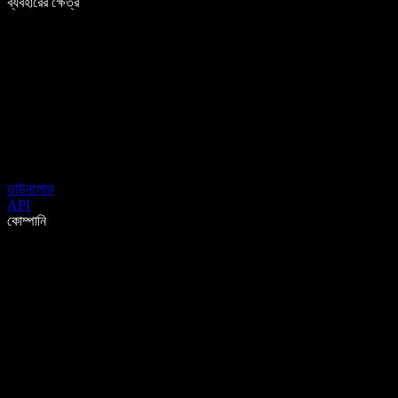
ব্যবহারের ক্ষেত্র
ডাউনলোড
API
কোম্পানি