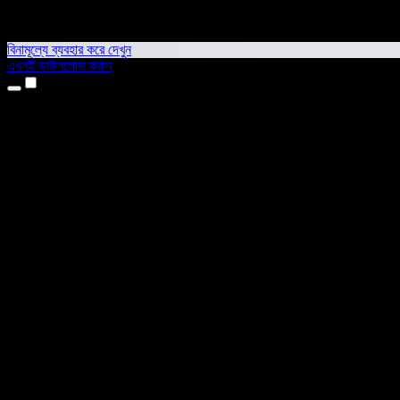
বিনামূল্যে ব্যবহার করে দেখুন
এখনই ডাউনলোড করুন
প্রোডাক্ট
টেক্সট টু স্পিচ
আইফোন ও আইপ্যাড অ্যাপ
অ্যান্ড্রয়েড অ্যাপ
ক্রোম এক্সটেনশন
এজ এক্সটেনশন
ওয়েব অ্যাপ
ম্যাক অ্যাপ
উইন্ডোজ অ্যাপ
এআই ভয়েস জেনারেটর