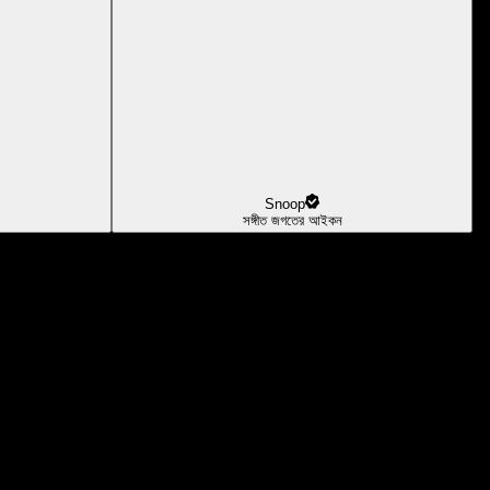
Snoop
সঙ্গীত জগতের আইকন