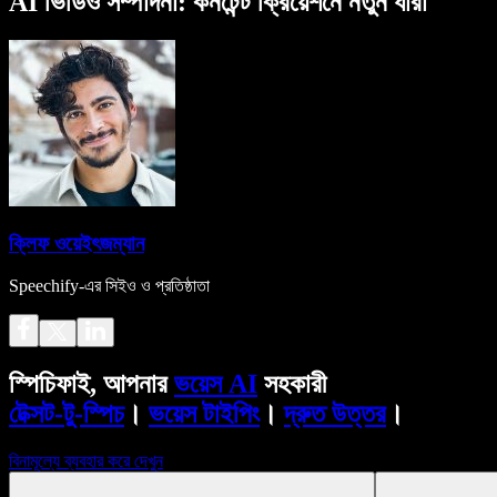
AI ভিডিও সম্পাদনা: কনটেন্ট ক্রিয়েশনে নতুন ধারা
ক্লিফ ওয়েইৎজম্যান
Speechify-এর সিইও ও প্রতিষ্ঠাতা
স্পিচিফাই, আপনার
ভয়েস AI
সহকারী
টেক্সট-টু-স্পিচ
।
ভয়েস টাইপিং
।
দ্রুত উত্তর
।
বিনামূল্যে ব্যবহার করে দেখুন