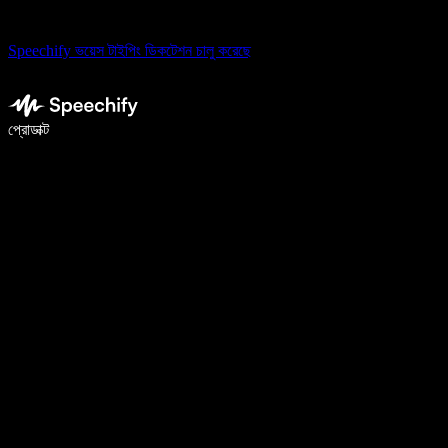
Speechify ভয়েস টাইপিং ডিকটেশন চালু করেছে
ভয়েস টাইপিং দিয়ে ৫ গুণ দ্রুত লিখুন
প্রোডাক্ট
আরও জানুন