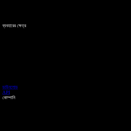
ব্যবহারের ক্ষেত্র
ডাউনলোড
API
কোম্পানি