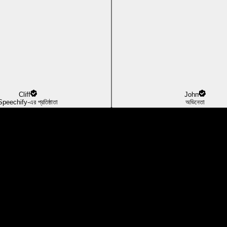
Cliff
John
Speechify-এর প্রতিষ্ঠাতা
অভিনেতা