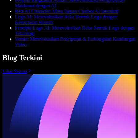
Penjana Ringkasan Artikel: Merevolusikan Pemprosesan
Maklumat dengan AI
Beta AI Character: Masa Depan Chatbot AI Interaktif
Logo AI: Merevolusikan Reka Bentuk Logo dengan
Kecerdasan Buatan
Pencipta Logo AI: Merevolusikan Reka Bentuk Logo dengan
Teknologi
Vemio: Merevolusikan Penciptaan & Perkongsian Kandungan
Video
Blog Terkini
Lihat Semua