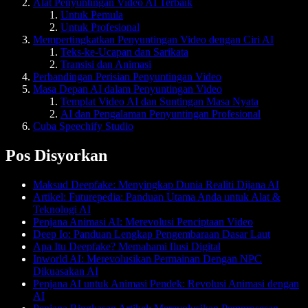
Alat Penyuntingan Video AI Terbaik
Untuk Pemula
Untuk Profesional
Mempertingkatkan Penyuntingan Video dengan Ciri AI
Teks-ke-Ucapan dan Sarikata
Transisi dan Animasi
Perbandingan Perisian Penyuntingan Video
Masa Depan AI dalam Penyuntingan Video
Templat Video AI dan Suntingan Masa Nyata
AI dan Pengalaman Penyuntingan Profesional
Cuba Speechify Studio
Pos Disyorkan
Maksud Deepfake: Menyingkap Dunia Realiti Dijana AI
Artikel: Futurepedia: Panduan Utama Anda untuk Alat &
Teknologi AI
Penjana Animasi AI: Merevolusi Penciptaan Video
Deep Io: Panduan Lengkap Pengembaraan Dasar Laut
Apa Itu Deepfake? Memahami Ilusi Digital
Inworld AI: Merevolusikan Permainan Dengan NPC
Dikuasakan AI
Penjana AI untuk Animasi Pendek: Revolusi Animasi dengan
AI