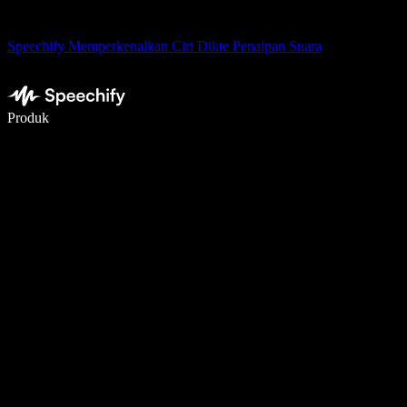
Speechify Memperkenalkan Ciri Dikte Penaipan Suara
Tulis 5× lebih pantas dengan menaip menggunakan suara
Produk
Ketahui Lebih Lanjut