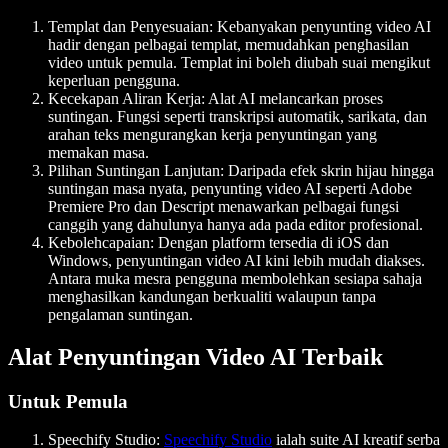
Templat dan Penyesuaian
: Kebanyakan penyunting video AI
hadir dengan pelbagai templat, memudahkan penghasilan
video untuk pemula. Templat ini boleh diubah suai mengikut
keperluan pengguna.
Kecekapan Aliran Kerja
: Alat AI melancarkan proses
suntingan. Fungsi seperti transkripsi automatik, sarikata, dan
arahan teks mengurangkan kerja penyuntingan yang
memakan masa.
Pilihan Suntingan Lanjutan
: Daripada efek skrin hijau hingga
suntingan masa nyata, penyunting video AI seperti Adobe
Premiere Pro dan Descript menawarkan pelbagai fungsi
canggih yang dahulunya hanya ada pada editor profesional.
Kebolehcapaian
: Dengan platform tersedia di iOS dan
Windows, penyuntingan video AI kini lebih mudah diakses.
Antara muka mesra pengguna membolehkan sesiapa sahaja
menghasilkan kandungan berkualiti walaupun tanpa
pengalaman suntingan.
Alat Penyuntingan Video AI Terbaik
Untuk Pemula
Speechify Studio
:
Speechify Studio
ialah suite AI kreatif serba