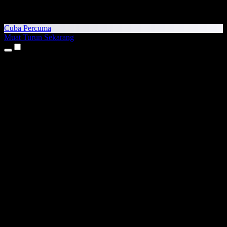
Cuba Percuma
Muat Turun Sekarang
Produk
Teks kepada Pertuturan
Aplikasi iPhone & iPad
Aplikasi Android
Sambungan Chrome
Sambungan Edge
Aplikasi Web
Aplikasi Mac
Aplikasi Windows