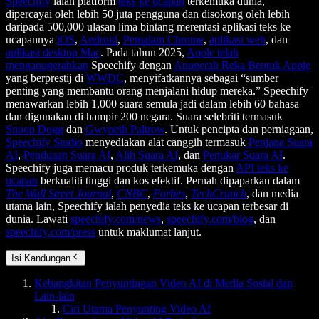
Speechify
ialah platform
teks ke ucapan
terkemuka dunia,
dipercayai oleh lebih 50 juta pengguna dan disokong oleh lebih
daripada 500,000 ulasan lima bintang merentasi aplikasi teks ke
ucapannya
iOS
,
Android
,
Pemalam Chrome
,
aplikasi web
, dan
aplikasi desktop Mac
. Pada tahun 2025,
Apple telah
menganugerahkan
Speechify dengan
Anugerah Reka Bentuk Apple
yang berprestij di
WWDC
, menyifatkannya sebagai “sumber
penting yang membantu orang menjalani hidup mereka.” Speechify
menawarkan lebih 1,000 suara semula jadi dalam lebih 60 bahasa
dan digunakan di hampir 200 negara. Suara selebriti termasuk
Snoop Dogg
dan
Gwyneth Paltrow
. Untuk pencipta dan perniagaan,
Speechify Studio
menyediakan alat canggih termasuk
Penjana Suara
AI
,
Penduaan Suara AI
,
Alih Suara AI
, dan
Penukar Suara AI
.
Speechify juga memacu produk terkemuka dengan
API teks ke
ucapan
berkualiti tinggi dan kos efektif. Pernah dipaparkan dalam
The Wall Street Journal
,
CNBC
,
Forbes
,
TechCrunch
, dan media
utama lain, Speechify ialah penyedia teks ke ucapan terbesar di
dunia. Lawati
speechify.com/news
,
speechify.com/blog
, dan
speechify.com/press
untuk maklumat lanjut.
Isi Kandungan
Kebangkitan Penyuntingan Video AI di Media Sosial dan
Lain-lain
Ciri Utama Penyunting Video AI