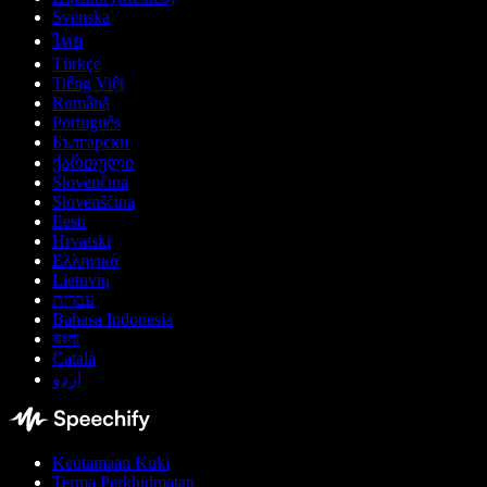
Svenska
ไทย
Türkçe
Tiếng Việt
Română
Português
Български
ქართული
Slovenčina
Slovenščina
Eesti
Hrvatski
Ελληνικά
Lietuvių
עברית
Bahasa Indonesia
বাংলা
Català
اردو
Keutamaan Kuki
Terma Perkhidmatan