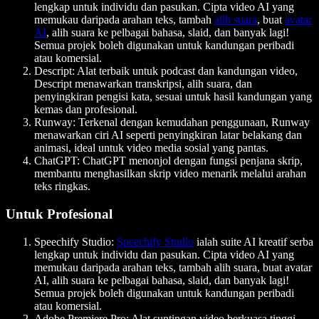
lengkap untuk individu dan pasukan. Cipta video AI yang
memukau daripada arahan teks, tambah
alih suara
, buat
avatar
AI
, alih suara ke pelbagai bahasa, slaid, dan banyak lagi!
Semua projek boleh digunakan untuk kandungan peribadi
atau komersial.
Descript
: Alat terbaik untuk podcast dan kandungan video,
Descript menawarkan transkripsi, alih suara, dan
penyingkiran pengisi kata, sesuai untuk hasil kandungan yang
kemas dan profesional.
Runway
: Terkenal dengan kemudahan penggunaan, Runway
menawarkan ciri AI seperti penyingkiran latar belakang dan
animasi, ideal untuk video media sosial yang pantas.
ChatGPT
: ChatGPT menonjol dengan fungsi penjana skrip,
membantu menghasilkan skrip video menarik melalui arahan
teks ringkas.
Untuk Profesional
Speechify Studio
:
Speechify Studio
ialah suite AI kreatif serba
lengkap untuk individu dan pasukan. Cipta video AI yang
memukau daripada arahan teks, tambah alih suara, buat avatar
AI, alih suara ke pelbagai bahasa, slaid, dan banyak lagi!
Semua projek boleh digunakan untuk kandungan peribadi
atau komersial.
Adobe Premiere Pro
: Alat suntingan video berkuasa tinggi,