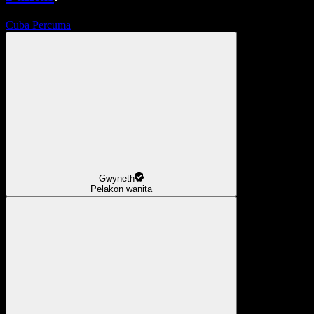
Cuba Percuma
Gwyneth
Pelakon wanita