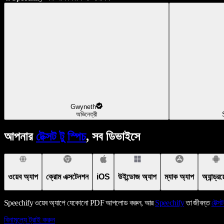
Gwyneth
অভিনেত্রী
আপনার
টেক্সট টু স্পিচ
, সব ডিভাইসে
ওয়েব অ্যাপ
ক্রোম এক্সটেনশন
iOS
উইন্ডোজ অ্যাপ
ম্যাক অ্যাপ
অ্যান্ড্র
Speechify ওয়েব অ্যাপে যেকোনো PDF আপলোড করুন, আর
Speechify
তা জীবন্ত
টেক্সট
বিনামূল্যে ট্রাই করুন