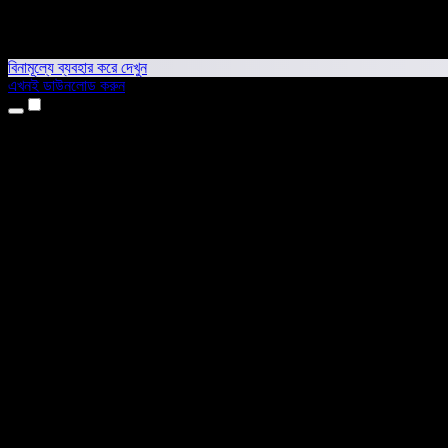
বিনামূল্যে ব্যবহার করে দেখুন
এখনই ডাউনলোড করুন
প্রোডাক্ট
টেক্সট টু স্পিচ
আইফোন ও আইপ্যাড অ্যাপ
অ্যান্ড্রয়েড অ্যাপ
ক্রোম এক্সটেনশন
এজ এক্সটেনশন
ওয়েব অ্যাপ
ম্যাক অ্যাপ
উইন্ডোজ অ্যাপ