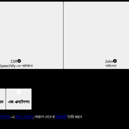
Cliff
John
Speechify-এর প্রতিষ্ঠাতা
অভিনেতা
য়েড
এজ এক্সটেনশন
 টু স্পিচ
–এ
পড়ে শোনাবে
, সারাংশ দেবে বা
পডকাস্ট
তৈরি করবে