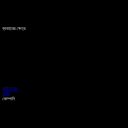
ব্যবহারের ক্ষেত্র
ডাউনলোড
API
কোম্পানি