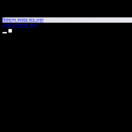
বিনামূল্যে ব্যবহার করে দেখুন
এখনই ডাউনলোড করুন
প্রোডাক্ট
টেক্সট টু স্পিচ
আইফোন ও আইপ্যাড অ্যাপ
অ্যান্ড্রয়েড অ্যাপ
ক্রোম এক্সটেনশন
এজ এক্সটেনশন
ওয়েব অ্যাপ
ম্যাক অ্যাপ
উইন্ডোজ অ্যাপ