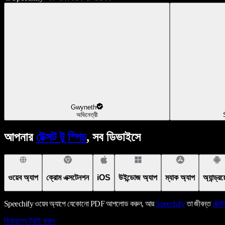
Gwyneth
অভিনেত্রী
আপনার
টেক্সট টু স্পিচ
, সব ডিভাইসে
ওয়েব অ্যাপ
ক্রোম এক্সটেনশন
iOS
উইন্ডোজ অ্যাপ
ম্যাক অ্যাপ
অ্যান্ড্র
Speechify ওয়েব অ্যাপে যেকোনো PDF আপলোড করুন, আর
Speechify
তা জীবন্ত
টেক্সট
বিনামূল্যে ট্রাই করুন