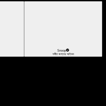
Snoop
সঙ্গীত জগতের আইকন