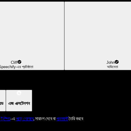
Cliff
John
Speechify-এর প্রতিষ্ঠাতা
অভিনেতা
য়েড
এজ এক্সটেনশন
 টু স্পিচ
–এ
পড়ে শোনাবে
, সারাংশ দেবে বা
পডকাস্ট
তৈরি করবে