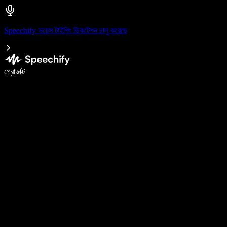
Speechify ভয়েস টাইপিং ডিকটেশন চালু করেছে
ভয়েস টাইপিং দিয়ে ৫ গুণ দ্রুত লিখুন
প্রোডাক্ট
আরও জানুন