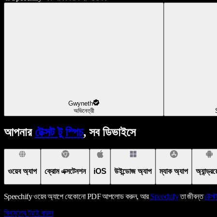
Gwyneth
অভিনেত্রী
আপনার
টেক্সট টু স্পিচ
, সব ডিভাইসে
ওয়েব অ্যাপ
ক্রোম এক্সটেনশন
iOS
উইন্ডোজ অ্যাপ
ম্যাক অ্যাপ
অ্যান্ড্র
Speechify ওয়েব অ্যাপে যেকোনো PDF আপলোড করুন, আর
Speechify
তা জীবন্ত
টেক্সট
বিনামূল্যে ট্রাই করুন