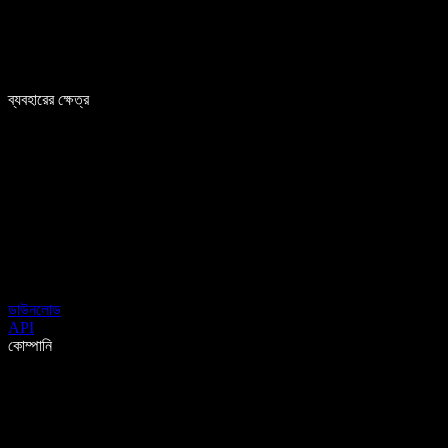
ব্যবহারের ক্ষেত্র
ডাউনলোড
API
কোম্পানি