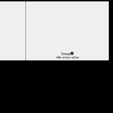
Snoop
সঙ্গীত জগতের আইকন