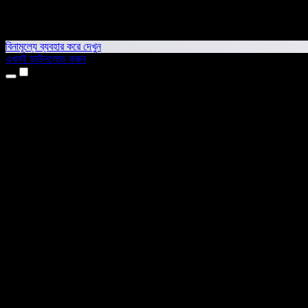
বিনামূল্যে ব্যবহার করে দেখুন
এখনই ডাউনলোড করুন
প্রোডাক্ট
টেক্সট টু স্পিচ
আইফোন ও আইপ্যাড অ্যাপ
অ্যান্ড্রয়েড অ্যাপ
ক্রোম এক্সটেনশন
এজ এক্সটেনশন
ওয়েব অ্যাপ
ম্যাক অ্যাপ
উইন্ডোজ অ্যাপ