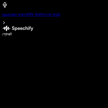
Speechify ভয়েস টাইপিং ডিকটেশন চালু করেছে
ভয়েস টাইপিং দিয়ে ৫ গুণ দ্রুত লিখুন
প্রোডাক্ট
আরও জানুন