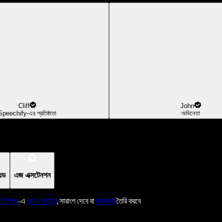
Cliff
John
Speechify-এর প্রতিষ্ঠাতা
অভিনেতা
য়েড
এজ এক্সটেনশন
 টু স্পিচ
–এ
পড়ে শোনাবে
, সারাংশ দেবে বা
পডকাস্ট
তৈরি করবে