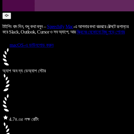
টাইপিং বাদ দিন, শুধু কথা বলুন –
Speechify
Mac
-এ আপনার কথা ঝরঝরে টেক্সটে রূপান্তর
করে Slack, Outlook, Cursor ও সব অ্যাপে, আর
স্ক্রিনের যেকোনো কিছু পড়ে শোনায়
macOS-এ ডাউনলোড করুন
অ্যাপ অব দ্য ডে
অ্যাপ স্টোর
4.7
৪.৩৫ লক্ষ রেটিং