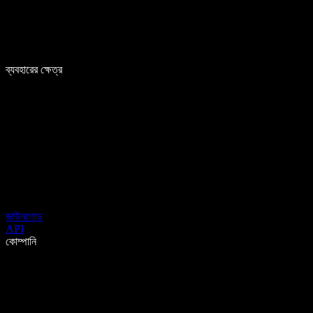
ব্যবহারের ক্ষেত্র
ডাউনলোড
API
কোম্পানি