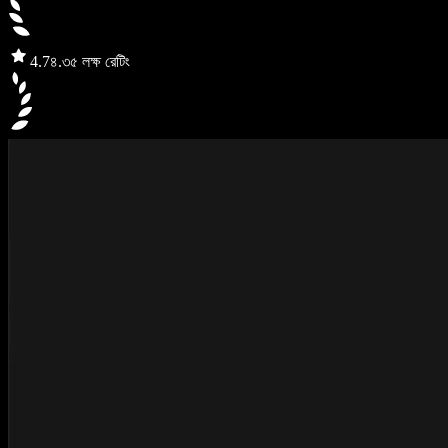
4.7
৪.৩৫ লক্ষ রেটিং