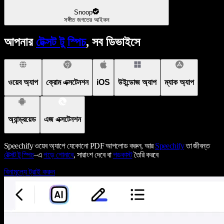
Snoop
সঙ্গীত জগতের আইকন
আপনার
টেক্সট টু স্পিচ
, সব ডিভাইসে
ওয়েব অ্যাপ
ক্রোম এক্সটেনশন
iOS
উইন্ডোজ অ্যাপ
ম্যাক অ্যাপ
অ্যান্ড্রয়েড
এজ এক্সটেনশন
Speechify ওয়েব অ্যাপে যেকোনো PDF আপলোড করুন, আর
Speechify
তা জীবন্ত
টেক্সট টু স্পিচ
–এ
পড়ে শোনাবে
, সারাংশ দেবে বা
পডকাস্ট
তৈরি করবে
বিনামূল্যে ট্রাই করুন