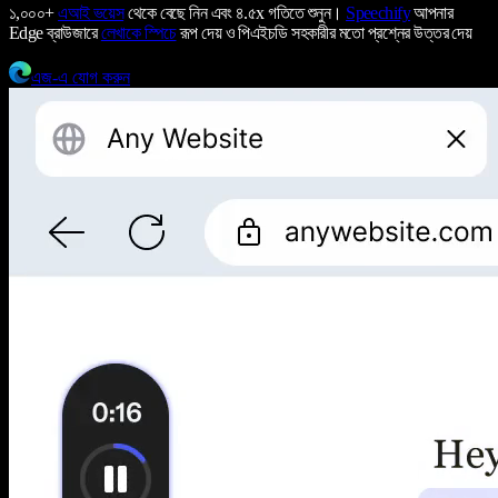
১,০০০+
এআই ভয়েস
থেকে বেছে নিন এবং ৪.৫x গতিতে শুনুন।
Speechify
আপনার
Edge ব্রাউজারে
লেখাকে স্পিচে
রূপ দেয় ও পিএইচডি সহকারীর মতো প্রশ্নের উত্তর দেয়
এজ-এ যোগ করুন