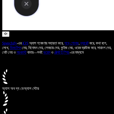
Speechify
-এর
iOS
অ্যাপ গবেষণায় সহায়তা করে,
পড়ে শোনায়
,
ন্যারেট
করে, কথা বলে,
লেখে,
ডিকটেশন
নেয়, বিনোদন দেয়, লেকচার দেয়, কুইজ নেয়, ওয়েব ব্রাউজ করে, সারাংশ দেয়,
নোট নেয় ও
পডকাস্ট
বানায়—সবই
ভয়েস
ও
টেক্সট টু স্পিচ
-এর মাধ্যমে
অ্যাপ অব দ্য ডে
অ্যাপ স্টোর