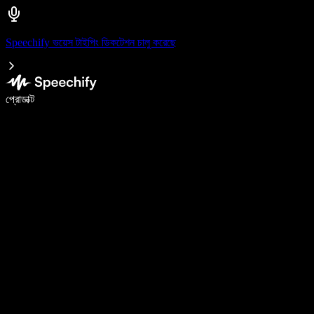
Speechify ভয়েস টাইপিং ডিকটেশন চালু করেছে
ভয়েস টাইপিং দিয়ে ৫ গুণ দ্রুত লিখুন
প্রোডাক্ট
আরও জানুন