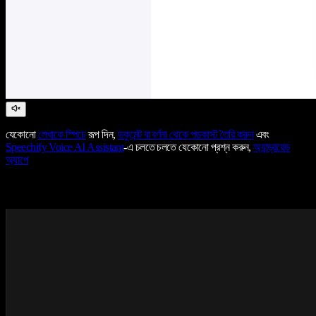
যেকোনো
লেখাকে স্পিচে
রূপ দিন,
ডকুমেন্ট বা বর্ণনা থেকে পডকাস্ট তৈরি করুন
এবং
Speechify Voice AI Assistant
-এ চলতে চলতে যেকোনো প্রশ্ন করুন,
অ্যান্ড্রয়েড
অ্যাপে