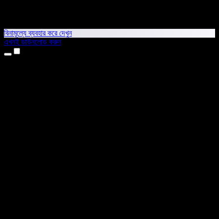
বিনামূল্যে ব্যবহার করে দেখুন
এখনই ডাউনলোড করুন
প্রোডাক্ট
টেক্সট টু স্পিচ
আইফোন ও আইপ্যাড অ্যাপ
অ্যান্ড্রয়েড অ্যাপ
ক্রোম এক্সটেনশন
এজ এক্সটেনশন
ওয়েব অ্যাপ
ম্যাক অ্যাপ
উইন্ডোজ অ্যাপ