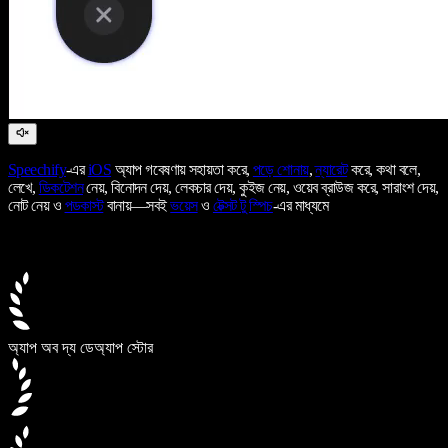
Speechify
-এর
iOS
অ্যাপ গবেষণায় সহায়তা করে,
পড়ে শোনায়
,
ন্যারেট
করে, কথা বলে,
লেখে,
ডিকটেশন
নেয়, বিনোদন দেয়, লেকচার দেয়, কুইজ নেয়, ওয়েব ব্রাউজ করে, সারাংশ দেয়,
নোট নেয় ও
পডকাস্ট
বানায়—সবই
ভয়েস
ও
টেক্সট টু স্পিচ
-এর মাধ্যমে
অ্যাপ অব দ্য ডে
অ্যাপ স্টোর