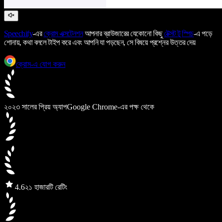
Speechify
-এর
ক্রোম এক্সটেনশন
আপনার ব্রাউজারের যেকোনো কিছু
টেক্সট টু স্পিচ
-এ পড়ে
শোনায়, কথা বললে টাইপ করে এবং আপনি যা পড়ছেন, সে বিষয়ে প্রশ্নের উত্তর দেয়
ক্রোম-এ যোগ করুন
২০২৩ সালের প্রিয় অ্যাপ
Google Chrome-এর পক্ষ থেকে
4.6
২১ হাজারটি রেটিং