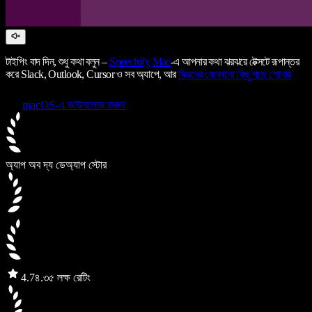
টাইপিং বাদ দিন, শুধু কথা বলুন –
Speechify
Mac
-এ আপনার কথা ঝরঝরে টেক্সটে রূপান্তর
করে Slack, Outlook, Cursor ও সব অ্যাপে, আর
স্ক্রিনের যেকোনো কিছু পড়ে শোনায়
macOS-এ ডাউনলোড করুন
অ্যাপ অব দ্য ডে
অ্যাপ স্টোর
4.7
৪.৩৫ লক্ষ রেটিং