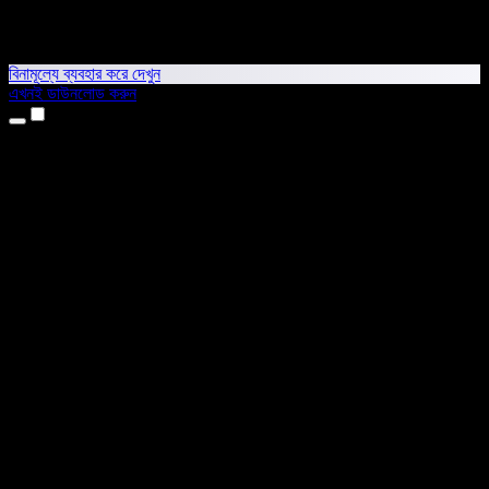
বিনামূল্যে ব্যবহার করে দেখুন
এখনই ডাউনলোড করুন
প্রোডাক্ট
টেক্সট টু স্পিচ
আইফোন ও আইপ্যাড অ্যাপ
অ্যান্ড্রয়েড অ্যাপ
ক্রোম এক্সটেনশন
এজ এক্সটেনশন
ওয়েব অ্যাপ
ম্যাক অ্যাপ
উইন্ডোজ অ্যাপ