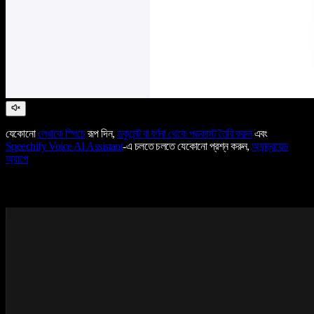
যেকোনো
লেখাকে স্পিচে
রূপ দিন,
ডকুমেন্ট বা বর্ণনা থেকে পডকাস্ট তৈরি করুন
এবং
Speechify Voice AI Assistant
-এ চলতে চলতে যেকোনো প্রশ্ন করুন,
অ্যান্ড্রয়েড
অ্যাপে