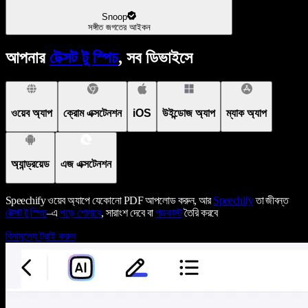
Snoop
সঙ্গীত জগতের আইকন
আপনার
টেক্সট টু স্পিচ
, সব ডিভাইসে
ওয়েব অ্যাপ
ক্রোম এক্সটেনশন
iOS
উইন্ডোজ অ্যাপ
ম্যাক অ্যাপ
অ্যান্ড্রয়েড
এজ এক্সটেনশন
Speechify ওয়েব অ্যাপে যেকোনো PDF আপলোড করুন, আর
Speechify
তা জীবন্ত
টেক্সট টু স্পিচ
–এ
পড়ে শোনাবে
, সারাংশ দেবে বা
পডকাস্ট
তৈরি করবে
বিনামূল্যে ট্রাই করুন