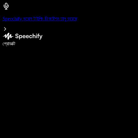
Speechify ভয়েস টাইপিং ডিকটেশন চালু করেছে
ভয়েস টাইপিং দিয়ে ৫ গুণ দ্রুত লিখুন
প্রোডাক্ট
আরও জানুন