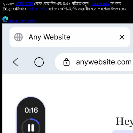
১,০০০+
এআই ভয়েস
থেকে বেছে নিন এবং ৪.৫x গতিতে শুনুন।
Speechify
আপনার
Edge ব্রাউজারে
লেখাকে স্পিচে
রূপ দেয় ও পিএইচডি সহকারীর মতো প্রশ্নের উত্তর দেয়
এজ-এ যোগ করুন