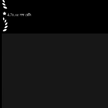
4.7
৪.৩৫ লক্ষ রেটিং