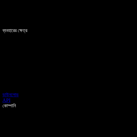
ব্যবহারের ক্ষেত্র
ডাউনলোড
API
কোম্পানি