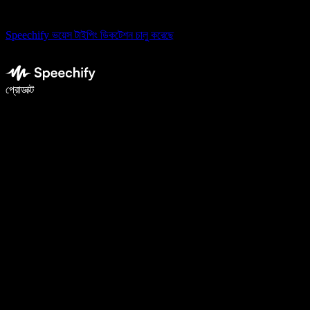
Speechify ভয়েস টাইপিং ডিকটেশন চালু করেছে
ভয়েস টাইপিং দিয়ে ৫ গুণ দ্রুত লিখুন
প্রোডাক্ট
আরও জানুন