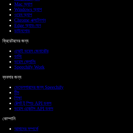
Mac অ্যাপ
Windows অ্যাপ
ওয়েব অ্যাপ
Chrome এক্সটেনশন
Edge অ্যাড-অন
ডাউনলোড
ক্রিয়েটরদের জন্য
এআই ভয়েস জেনারেটর
ডাবিং
ভয়েস ক্লোনিং
Speechify Work
ব্যবসার জন্য
ডেভেলপারদের জন্য Speechify
টিম
শিক্ষা
টেক্সট টু স্পিচ API ডকস
ভয়েস এজেন্টস API ডকস
কোম্পানি
আমাদের সম্পর্কে