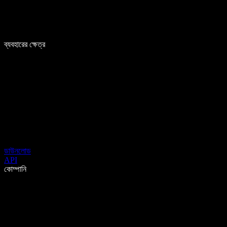
ব্যবহারের ক্ষেত্র
ডাউনলোড
API
কোম্পানি