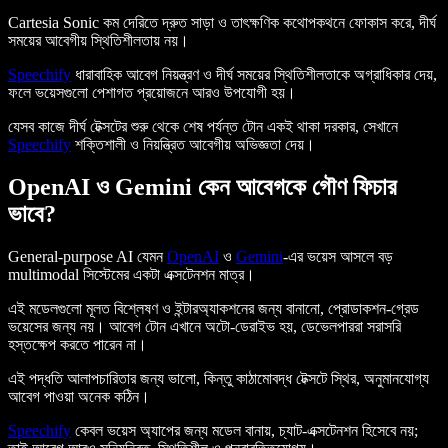
Cartesia Sonic কম দেরিতে দ্রুত সাড়া ও তাৎক্ষণিক কথোপকথনে ফোকাস করে, দীর্ঘ
সময়ের আবেগীয় স্থিতিশীলতায় নয়।
Speechify
ধারাবাহিক আবেগ নিয়ন্ত্রণ ও দীর্ঘ সময়ের স্থিতিশীলতাকে অগ্রাধিকার দেয়,
ফলে ভয়েসগুলো পেশাগত প্রয়োজনে আরও উপযোগী হয়।
যেসব কাজে দীর্ঘ টেক্সটের শুরু থেকে শেষ পর্যন্ত টোন একই থাকা দরকার, সেখানে
Speechify
শক্তিশালী ও নিয়ন্ত্রিত আবেগীয় অভিজ্ঞতা দেয়।
OpenAI ও Gemini কেন আবেগকে গৌণ ফিচার
ভাবে?
General-purpose AI যেমন
OpenAI
ও
Gemini
-এর ভয়েস আসলে বড়
multimodal সিস্টেমের একটা এক্সটেনশন মাত্র।
এই মডেলগুলো মূলত বিশ্লেষণ ও ইন্টারঅ্যাকশনের জন্য বানানো, প্রোডাকশন-গ্রেড
ভয়েসের জন্য নয়। আবেগ টোন এখানে অটো-ডেরাইভ হয়, ডেভেলপাররা সরাসরি
হস্তক্ষেপ করতে পারেন না।
এই পদ্ধতি আলাপচারিতার জন্য ভালো, কিন্তু কাঠামোবদ্ধ টেক্সটে স্থির, অনুমানযোগ্য
আবেগ পাওয়া অনেক কঠিন।
Speechify
কেবল ভয়েস অ্যাপের জন্য মডেল বানায়, চ্যাট-এক্সটেনশন হিসেবে নয়;