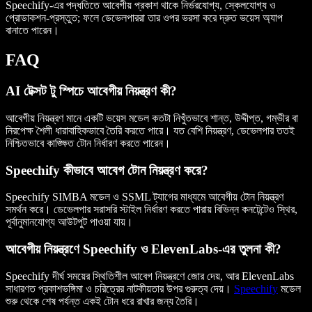
Speechify-এর পদ্ধতিতে আবেগীয় প্রকাশ থাকে নির্ভরযোগ্য, স্কেলযোগ্য ও
প্রোডাকশন-প্রস্তুত; ফলে ডেভেলপাররা তার ওপর ভরসা করে দ্রুত ভয়েস অ্যাপ
বানাতে পারেন।
FAQ
AI টেক্সট টু স্পিচে আবেগীয় নিয়ন্ত্রণ কী?
আবেগীয় নিয়ন্ত্রণ মানে একটি ভয়েস মডেল কতটা নিখুঁতভাবে শান্ত, উদ্দীপ্ত, গম্ভীর বা
নিরপেক্ষ শৈলী ধারাবাহিকভাবে তৈরি করতে পারে। যত বেশি নিয়ন্ত্রণ, ডেভেলপার ততই
নিশ্চিতভাবে কাঙ্ক্ষিত টোন নির্ধারণ করতে পারেন।
Speechify কীভাবে আবেগ টোন নিয়ন্ত্রণ করে?
Speechify SIMBA মডেল ও SSML ট্যাগের মাধ্যমে আবেগীয় টোন নিয়ন্ত্রণ
সমর্থন করে। ডেভেলপার সরাসরি স্টাইল নির্ধারণ করতে পারায় বিভিন্ন কনটেন্টেও স্থির,
পূর্বানুমানযোগ্য আউটপুট পাওয়া যায়।
আবেগীয় নিয়ন্ত্রণে Speechify ও ElevenLabs-এর তুলনা কী?
Speechify দীর্ঘ সময়ের স্থিতিশীল আবেগ নিয়ন্ত্রণে জোর দেয়, আর ElevenLabs
সাধারণত প্রকাশভঙ্গিমা ও চরিত্রের নাটকীয়তার উপর গুরুত্ব দেয়।
Speechify
মডেল
শুরু থেকে শেষ পর্যন্ত একই টোন ধরে রাখার জন্য তৈরি।