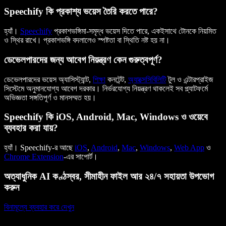
Speechify কি প্রকাশ্য ভয়েস তৈরি করতে পারে?
হ্যাঁ।
Speechify
প্রকাশভঙ্গিমা-সমৃদ্ধ ভয়েস দিতে পারে, একইসাথে টোনকে নিয়মিত
ও স্থির রাখে। প্রকাশভঙ্গি বদলালেও স্পষ্টতা বা স্থিতি নষ্ট হয় না।
ডেভেলপারদের জন্য আবেগ নিয়ন্ত্রণ কেন গুরুত্বপূর্ণ?
ডেভেলপারদের ভয়েস অ্যাসিস্ট্যান্ট,
শিক্ষা
কনটেন্ট,
অ্যাক্সেসিবিলিটি
টুল ও এন্টারপ্রাইজ
সিস্টেমে অনুমানযোগ্য আবেগ দরকার। নির্ভরযোগ্য নিয়ন্ত্রণ থাকলেই সব প্ল্যাটফর্মে
অভিজ্ঞতা সঙ্গতিপূর্ণ ও মানসম্মত হয়।
Speechify কি iOS, Android, Mac, Windows ও ওয়েবে
ব্যবহার করা যায়?
হ্যাঁ। Speechify-র আছে
iOS
,
Android
,
Mac
,
Windows
,
Web App
ও
Chrome Extension
-এর সাপোর্ট।
অত্যাধুনিক AI কণ্ঠস্বর, সীমাহীন ফাইল আর ২৪/৭ সহায়তা উপভোগ
করুন
বিনামূল্যে ব্যবহার করে দেখুন