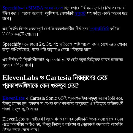
Speechify-এর SIMBA ভয়েস মডেল
বিশেষভাবে দীর্ঘ সময় শোনার স্থিতির জন্য
টিউন করা। এগুলো গবেষণা, প্রশিক্ষণ, পেশাজীবী
ডকুমেন্ট
-সহ সর্বত্র একই আবেগ ধরে
রাখে।
এই স্থিতি বিশেষ গুরুত্বপূর্ণ যেখানে ব্যবহারকারীরা দীর্ঘ সময়
প্রোডাক্টিভিটি
রুটিনে
নিয়মিত কনটেন্ট শোনেন।
Speechify মডেলগুলো 2x, 3x, 4x গতিতেও স্পষ্ট আবেগ বজায় রেখে দ্রুত শোনার
জন্য অপ্টিমাইজড, যাতে গতি বাড়ালেও বোঝা পরিষ্কার থাকে।
এই দীর্ঘস্থায়ী স্থিতিশীলতাই Speechify-কে ছোট নমুনা-ভিত্তিক ভয়েস মডেলের
তুলনায় এগিয়ে রাখে।
ElevenLabs ও Cartesia নিয়ন্ত্রণের চেয়ে
প্রকাশভঙ্গিমাকে কেন গুরুত্ব দেয়?
ElevenLabs
ও Cartesia Sonic দুটোই প্রকাশভঙ্গিমা-সমৃদ্ধ ভয়েস তৈরি করে,
কিন্তু তাদের মূল ফোকাস সাধারণত কথোপকথনের বাস্তবতা ও চরিত্রের অভিনয়ধর্মী
প্রকাশ; সূক্ষ্ম কন্ট্রোল নয়।
ElevenLabs বড় লাইব্রেরি জুড়ে বাস্তব ও ক্যারেক্টার-ভিত্তিক ভয়েসে জোর দেয়।
এতে আকর্ষণীয় অডিও হয়, কিন্তু নিবন্ধের কাঠামো বা প্রেক্ষাপট বদলালেই আবেগীয়
টোনও বদলে যেতে পারে।