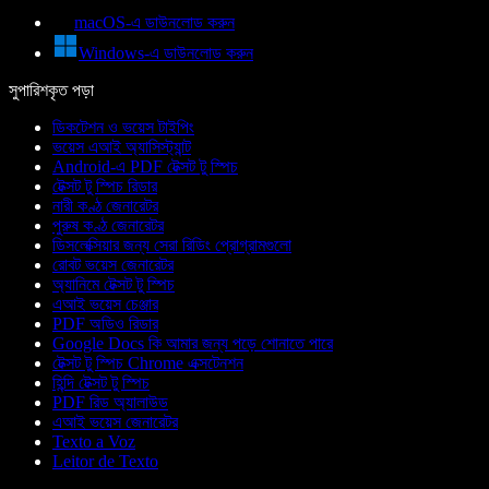
macOS-এ ডাউনলোড করুন
Windows-এ ডাউনলোড করুন
সুপারিশকৃত পড়া
ডিকটেশন ও ভয়েস টাইপিং
ভয়েস এআই অ্যাসিস্ট্যান্ট
Android-এ PDF টেক্সট টু স্পিচ
টেক্সট টু স্পিচ রিডার
নারী কণ্ঠ জেনারেটর
পুরুষ কণ্ঠ জেনারেটর
ডিসলেক্সিয়ার জন্য সেরা রিডিং প্রোগ্রামগুলো
রোবট ভয়েস জেনারেটর
অ্যানিমে টেক্সট টু স্পিচ
এআই ভয়েস চেঞ্জার
PDF অডিও রিডার
Google Docs কি আমার জন্য পড়ে শোনাতে পারে
টেক্সট টু স্পিচ Chrome এক্সটেনশন
হিন্দি টেক্সট টু স্পিচ
PDF রিড অ্যালাউড
এআই ভয়েস জেনারেটর
Texto a Voz
Leitor de Texto