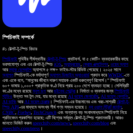
স্পিচিফাই সম্পর্কে
#১ টেক্সট-টু-স্পিচ রিডার
স্পিচিফাই
পৃথিবীর শীর্ষস্থানীয়
টেক্সট-টু-স্পিচ
প্ল্যাটফর্ম, যা ৫ কোটি+ ব্যবহারকারীর কাছে
ভরসাযোগ্য এবং এর টেক্সট-টু-স্পিচ
iOS
,
অ্যান্ড্রয়েড
,
ক্রোম এক্সটেনশন
,
ওয়েব অ্যাপ
আর
ম্যাক ডেস্কটপ
অ্যাপসে ৫ লক্ষ+ ফাইভ-স্টার রিভিউ পেয়েছে। ২০২৫ সালে
অ্যাপল
স্পিচিফাই-কে মর্যাদাপূর্ণ
অ্যাপল ডিজাইন অ্যাওয়ার্ড
প্রদান করে
WWDC
-তে
এবং একে বলে, “মানুষের জীবনে দারুণ সহায়ক একটি গুরুত্বপূর্ণ রিসোর্স।” স্পিচিফাই
৬০+ ভাষায় ১,০০০+ প্রাকৃতিক কণ্ঠ নিয়ে প্রায় ২০০ দেশে ব্যবহৃত হচ্ছে। সেলিব্রিটি
কণ্ঠের মধ্যে রয়েছে
স্নুপ ডগ
আর
গুইনেথ পেল্ট্রো
। নির্মাতা ও ব্যবসার জন্য
স্পিচিফাই
স্টুডিও
উন্নত সব টুল দেয়, যার মধ্যে রয়েছে
AI ভয়েস জেনারেটর
,
AI ভয়েস ক্লোনিং
,
AI ডাবিং
আর
AI ভয়েস চেঞ্জার
। স্পিচিফাই-এর উচ্চমানের এবং খরচ-সাশ্রয়ী
টেক্সট-টু-
স্পিচ API
-এর মাধ্যমে অসংখ্য শীর্ষ পণ্য সম্ভব হয়েছে।
দ্য ওয়াল স্ট্রিট জার্নাল
,
CNBC
,
Forbes
,
TechCrunch
এবং অন্যান্য বড় সংবাদমাধ্যমে স্পিচিফাই নিয়ে
প্রতিবেদন প্রকাশিত হয়েছে; এটি বিশ্বের সর্ববৃহৎ টেক্সট-টু-স্পিচ প্রদানকারী। আরও
জানতে ভিজিট করুন
speechify.com/news
,
speechify.com/blog
এবং
speechify.com/press
।