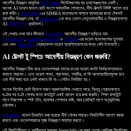
আবেগীয় নিয়ন্ত্রণ আধুনিক
টেক্সট টু স্পিচ
সিস্টেমগুলোর বড় চ্যালেঞ্জগুলোর একটি।
অনেক AI ভয়েস মডেল ছোট অংশে স্বাভাবিক শোনালেও, দীর্ঘ টেক্সটে নির্দিষ্ট আবেগ ধরে
রাখা কঠিন।
Speechify
-এর SIMBA মডেলগুলো বাস্তব ব্যবহারের জন্য টেকসই
আবেগীয় নিয়ন্ত্রণ দেয়, যা
Speechify
-কে করে তোলে নেতৃত্বস্থানীয় ও নিয়ন্ত্রণযোগ্য
AI
টেক্সট টু স্পিচ
প্ল্যাটফর্ম।
এই লেখায় দেখা যাবে কীভাবে
Speechify
আবেগীয় নিয়ন্ত্রণে ছাড়িয়ে যায়
ElevenLabs
,
Cartesia
,
OpenAI
ও
Gemini
-এর ভয়েস মডেলগুলোর তুলনায়
এবং কেন
Speechify
প্রোডাকশন ভয়েস অ্যাপ্লিকেশনের জন্য বেশি উপযোগী।
AI টেক্সট টু স্পিচে আবেগীয় নিয়ন্ত্রণ কেন জরুরি?
আবেগীয় নিয়ন্ত্রণ ঠিক করে ডেভেলপাররা তাদের চাওয়া ভয়েস কতটা নির্ভরযোগ্যভাবে
বানাতে পারবেন। এতে ভয়েস শান্ত, প্রাণবন্ত, গম্ভীর, না কি আলাপচারিতামূলক হবে
এবং দীর্ঘ সময় ধরে একই থাকবে কি না—সেটাও নির্ধারিত হয়।
অনেক সিস্টেম ছোট ক্লিপে দারুণ প্রকাশভঙ্গিমা দেখাতে পারে, কিন্তু প্রোডাকশনে
ঘণ্টার পর ঘণ্টা শোনার মতো কনটেন্টে একই আবেগ ধরে রাখা জরুরি। শিক্ষা কনটেন্টে
লাগে নিরপেক্ষ ও স্পষ্ট টোন, ব্যবসায় পেশাদার ভঙ্গি, আর চ্যাটবটে লাগে অনুভূতিময়
ওঠানামা।
Speechify
মডেল ডিজাইন করা হয়েছে দীর্ঘ শোনার সময়েও স্থিতিশীল আবেগ বজায়
রাখতে এবং ডেভেলপারদের সূক্ষ্ম নিয়ন্ত্রণে সাহায্য করতে।
এই স্থিতিশীলতা ও নমনীয়তার সমন্বয় Speechify-কে স্বল্প ডেমো-কেন্দ্রিক সিস্টেমের