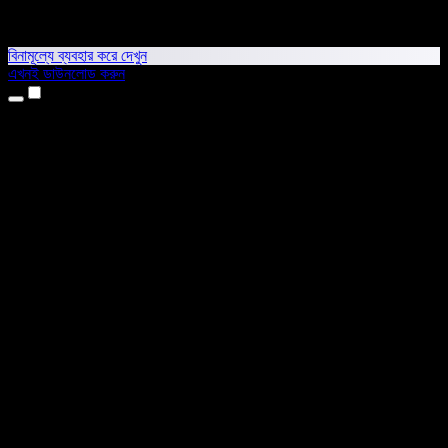
বিনামূল্যে ব্যবহার করে দেখুন
এখনই ডাউনলোড করুন
প্রোডাক্ট
টেক্সট টু স্পিচ
আইফোন ও আইপ্যাড অ্যাপ
অ্যান্ড্রয়েড অ্যাপ
ক্রোম এক্সটেনশন
এজ এক্সটেনশন
ওয়েব অ্যাপ
ম্যাক অ্যাপ
উইন্ডোজ অ্যাপ
এআই ভয়েস জেনারেটর