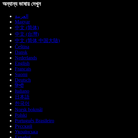
অন্যান্য ভাষায় দেখুন
العربية
Magyar
中文 (简体)
中文 (台灣)
中文 (简体 中国大陆)
Čeština
Dansk
Nederlands
English
Français
Suomi
Deutsch
हिन्दी
Italiano
日本語
한국어
Norsk bokmål
Polski
Português Brasileiro
Русский
Українська
Español