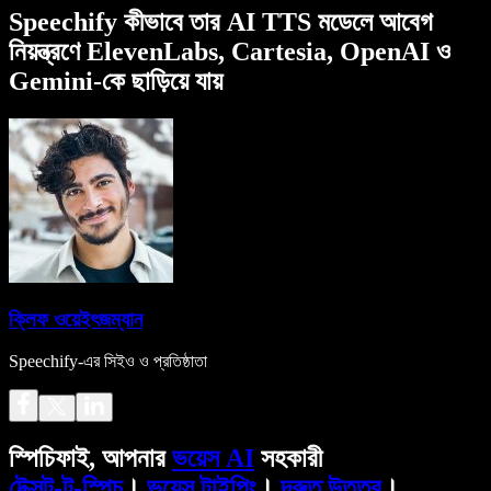
Speechify কীভাবে তার AI TTS মডেলে আবেগ
নিয়ন্ত্রণে ElevenLabs, Cartesia, OpenAI ও
Gemini-কে ছাড়িয়ে যায়
ক্লিফ ওয়েইৎজম্যান
Speechify-এর সিইও ও প্রতিষ্ঠাতা
স্পিচিফাই, আপনার
ভয়েস AI
সহকারী
টেক্সট-টু-স্পিচ
।
ভয়েস টাইপিং
।
দ্রুত উত্তর
।