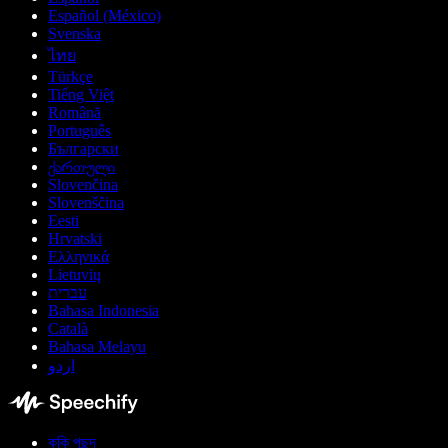
Español (México)
Svenska
ไทย
Türkçe
Tiếng Việt
Română
Português
Български
ქართული
Slovenčina
Slovenščina
Eesti
Hrvatski
Ελληνικά
Lietuvių
עברית
Bahasa Indonesia
Català
Bahasa Melayu
اردو
কুকি পছন্দ