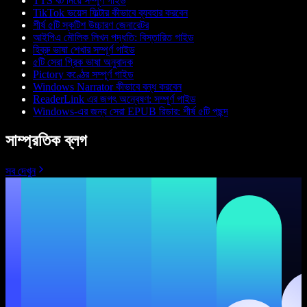
TTS বট নিয়ে সম্পূর্ণ গাইড
TikTok ভয়েস ফিল্টার কীভাবে ব্যবহার করবেন
শীর্ষ ৫টি স্কটিশ উচ্চারণ জেনারেটর
আইপিএ মৌলিক লিখন পদ্ধতি: বিস্তারিত গাইড
হিব্রু ভাষা শেখার সম্পূর্ণ গাইড
৫টি সেরা গ্রিক ভাষা অনুবাদক
Pictory কণ্ঠের সম্পূর্ণ গাইড
Windows Narrator কীভাবে বন্ধ করবেন
ReaderLink এর জগৎ অন্বেষণ: সম্পূর্ণ গাইড
Windows-এর জন্য সেরা EPUB রিডার: শীর্ষ ৫টি পছন্দ
সাম্প্রতিক ব্লগ
সব দেখুন