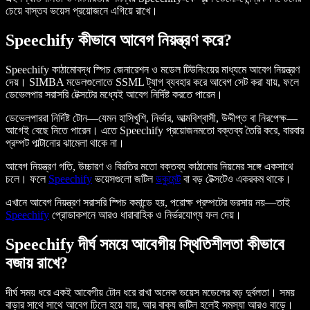
চেয়ে বাস্তব ভয়েস প্রয়োজনে এগিয়ে রাখে।
Speechify কীভাবে আবেগ নিয়ন্ত্রণ করে?
Speechify কাঠামোবদ্ধ স্পিচ জেনারেশন ও মডেল টিউনিংয়ের মাধ্যমে আবেগ নিয়ন্ত্রণ
দেয়। SIMBA মডেলগুলোতে SSML ট্যাগ ব্যবহার করে আবেগ সেট করা যায়, ফলে
ডেভেলপার সরাসরি টেক্সটের মধ্যেই আবেগ নির্দিষ্ট করতে পারেন।
ডেভেলপাররা নির্দিষ্ট টোন—যেমন হাসিখুশি, নির্ভার, আত্মবিশ্বাসী, উদ্দীপ্ত বা নিরপেক্ষ—
আগেই বেছে নিতে পারেন। এতে Speechify প্রয়োজনমতো বক্তব্য তৈরি করে, বারবার
প্রম্পট পাল্টানোর ঝামেলা থাকে না।
আবেগ নিয়ন্ত্রণ গতি, উচ্চারণ ও বিরতির মতো বক্তব্য কাঠামোর নিয়মের সঙ্গে একসাথে
চলে। ফলে
Speechify
ভয়েসগুলো জটিল
ডকুমেন্ট
বা বড় টেক্সটেও একরকম থাকে।
এখানে আবেগ নিয়ন্ত্রণ সরাসরি স্পিচ কমান্ডে হয়, পরোক্ষ প্রম্পটের ভরসায় নয়—তাই
Speechify
প্রোডাকশনে আরও ধারাবাহিক ও নির্ভরযোগ্য ফল দেয়।
Speechify দীর্ঘ সময়ে আবেগীয় স্থিতিশীলতা কীভাবে
বজায় রাখে?
দীর্ঘ সময় ধরে একই আবেগীয় টোন ধরে রাখা অনেক ভয়েস মডেলের বড় দুর্বলতা। সময়
বাড়ার সাথে সাথে আবেগ ঢিলে হয়ে যায়, আর বাক্য জটিল হলেই সমস্যা আরও বাড়ে।