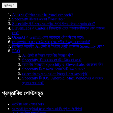
সূচিপত্র
AI টেক্সট টু স্পিচে আবেগীয় নিয়ন্ত্রণ কেন জরুরি?
Speechify কীভাবে আবেগ নিয়ন্ত্রণ করে?
Speechify দীর্ঘ সময়ে আবেগীয় স্থিতিশীলতা কীভাবে বজায় রাখে?
ElevenLabs ও Cartesia নিয়ন্ত্রণের চেয়ে প্রকাশভঙ্গিমাকে কেন গুরুত্ব
দেয়?
OpenAI ও Gemini কেন আবেগকে গৌণ ফিচার ভাবে?
ডেভেলপারদের জন্য কাঠামোবদ্ধ আবেগীয় নিয়ন্ত্রণ কেন জরুরি?
নিয়ন্ত্রিত আবেগীয় AI টেক্সট টু স্পিচের শ্রেষ্ঠ প্ল্যাটফর্ম Speechify কেন?
FAQ
AI টেক্সট টু স্পিচে আবেগীয় নিয়ন্ত্রণ কী?
Speechify কীভাবে আবেগ টোন নিয়ন্ত্রণ করে?
আবেগীয় নিয়ন্ত্রণে Speechify ও ElevenLabs-এর তুলনা কী?
Speechify কি প্রকাশ্য ভয়েস তৈরি করতে পারে?
ডেভেলপারদের জন্য আবেগ নিয়ন্ত্রণ কেন গুরুত্বপূর্ণ?
Speechify কি iOS, Android, Mac, Windows ও ওয়েবে
ব্যবহার করা যায়?
প্রস্তাবিত পোস্টসমূহ
ইতালীয় ভাষা শেখার উপায়
আন্তর্জাতিক ধ্বনিতাত্ত্বিক বর্ণমালা চার্টের পূর্ণাঙ্গ নির্দেশিকা