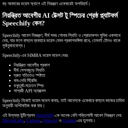
বড় আকারের ভয়েস অ্যাপে এই নিয়ন্ত্রণ একেবারেই অপরিহার্য।
নিয়ন্ত্রিত আবেগীয় AI টেক্সট টু স্পিচের শ্রেষ্ঠ প্ল্যাটফর্ম
Speechify কেন?
Speechify আবেগ নিয়ন্ত্রণ, দীর্ঘ সময় শোনার স্থিতি ও প্রোডাকশন সুবিধা একসাথে
দেয়, যার ফলে বাস্তব ব্যবহারে ভয়েস যেমন প্রকাশভঙ্গিমা রাখে, তেমনই টোনও থাকে
পূর্বানুমানযোগ্য।
Speechify-এর SIMBA ভয়েস মডেল দেয়ঃ
নিয়ন্ত্রিত আবেগীয় প্রকাশ
দীর্ঘ সেশনজুড়ে স্থিতি
দ্রুত গতিতেও স্পষ্টতা
কম-দেরি স্ট্রিমিং
ডকুমেন্ট-সচেতন স্পিচ
সাশ্রয়ী API অ্যাক্সেস
Speechify নিজেই ভয়েস মডেল বানায়, তাই আবেগকে একেবারে বাস্তব কাজের চাহিদা
অনুযায়ী অপ্টিমাইজ করা যায়।
এই উল্লম্ব ইন্টিগ্রেশন
Speechify
-কে অনেক বেশি শক্তিশালী আবেগ নিয়ন্ত্রণ দেয়
ElevenLabs
,
Cartesia
,
OpenAI
ও
Gemini
-এর তুলনায়।