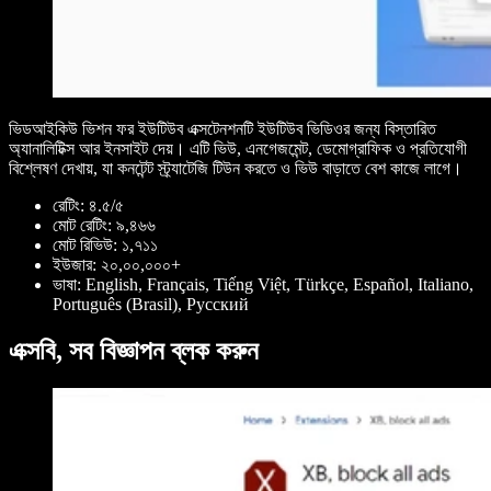
ভিডআইকিউ ভিশন ফর ইউটিউব এক্সটেনশনটি ইউটিউব ভিডিওর জন্য বিস্তারিত
অ্যানালিটিক্স আর ইনসাইট দেয়। এটি ভিউ, এনগেজমেন্ট, ডেমোগ্রাফিক ও প্রতিযোগী
বিশ্লেষণ দেখায়, যা কনটেন্ট স্ট্র্যাটেজি টিউন করতে ও ভিউ বাড়াতে বেশ কাজে লাগে।
রেটিং: ৪.৫/৫
মোট রেটিং: ৯,৪৬৬
মোট রিভিউ: ১,৭১১
ইউজার: ২০,০০,০০০+
ভাষা: English, Français, Tiếng Việt, Türkçe, Español, Italiano,
Português (Brasil), Pусский
এক্সবি, সব বিজ্ঞাপন ব্লক করুন