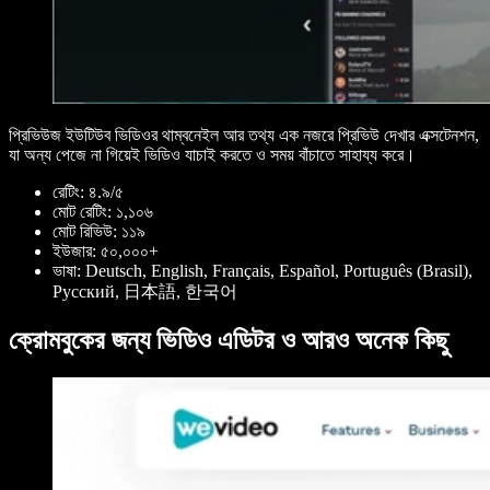
প্রিভিউজ ইউটিউব ভিডিওর থাম্বনেইল আর তথ্য এক নজরে প্রিভিউ দেখার এক্সটেনশন,
যা অন্য পেজে না গিয়েই ভিডিও যাচাই করতে ও সময় বাঁচাতে সাহায্য করে।
রেটিং: ৪.৯/৫
মোট রেটিং: ১,১০৬
মোট রিভিউ: ১১৯
ইউজার: ৫০,০০০+
ভাষা: Deutsch, English, Français, Español, Português (Brasil),
Pусский, 日本語, 한국어
ক্রোমবুকের জন্য ভিডিও এডিটর ও আরও অনেক কিছু