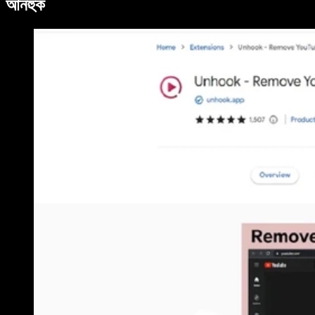
আনহুক