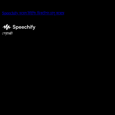
Speechify ভয়েস টাইপিং ডিকটেশন চালু করেছে
ভয়েস টাইপিং দিয়ে ৫ গুণ দ্রুত লিখুন
প্রোডাক্ট
আরও জানুন