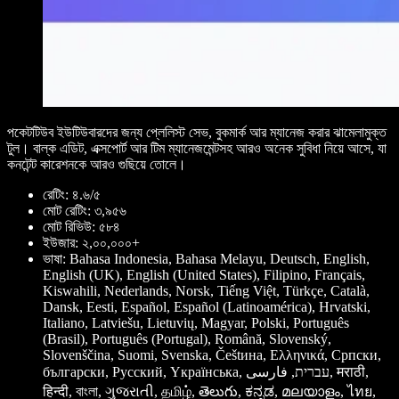
পকেটটিউব ইউটিউবারদের জন্য প্লেলিস্ট সেভ, বুকমার্ক আর ম্যানেজ করার ঝামেলামুক্ত
টুল। বাল্ক এডিট, এক্সপোর্ট আর টিম ম্যানেজমেন্টসহ আরও অনেক সুবিধা নিয়ে আসে, যা
কনটেন্ট কারেশনকে আরও গুছিয়ে তোলে।
রেটিং: ৪.৬/৫
মোট রেটিং: ৩,৯৫৬
মোট রিভিউ: ৫৮৪
ইউজার: ২,০০,০০০+
ভাষা: Bahasa Indonesia, Bahasa Melayu, Deutsch, English,
English (UK), English (United States), Filipino, Français,
Kiswahili, Nederlands, Norsk, Tiếng Việt, Türkçe, Català,
Dansk, Eesti, Español, Español (Latinoamérica), Hrvatski,
Italiano, Latviešu, Lietuvių, Magyar, Polski, Português
(Brasil), Português (Portugal), Română, Slovenský,
Slovenščina, Suomi, Svenska, Češtина, Ελληνικά, Српски,
български, Pусский, Yкраїнська, עברית, فارسی, मराठी,
हिन्दी, বাংলা, ગુજરાતી, தமிழ், తెలుగు, ಕನ್ನಡ, മലയാളം, ไทย,