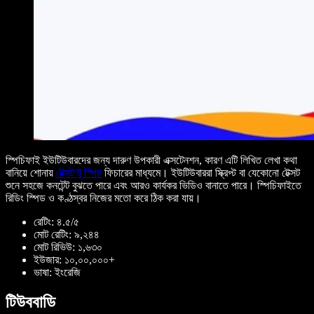
স্পিচিফাই ইউটিউবারদের জন্য দারুণ উপকারী এক্সটেনশন, কারণ এটি লিখিত লেখা কথা
বানিয়ে শোনায়
টেক্সট টু স্পিচ
ফিচারের মাধ্যমে। ইউটিউবাররা স্ক্রিপ্ট বা যেকোনো টেক্সট
শুনে সহজে কনটেন্ট বুঝতে পারে এবং আরও কার্যকর ভিডিও বানাতে পারে। স্পিচিফাইতে
রিডিং স্পিড ও কণ্ঠস্বর নিজের মতো করে ঠিক করা যায়।
রেটিং: ৪.৫/৫
মোট রেটিং: ৯,২৪৪
মোট রিভিউ: ১,৬৩০
ইউজার: ১০,০০,০০০+
ভাষা: ইংরেজি
টিউববাডি