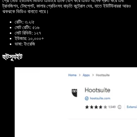
প্রো মোড ইউটিউব ভিডিও এডিটরে হটকি যোগ করে এডিট অনেক দ্রুত করে এবং
ট্রানজিশন, টেমপ্লেট, কালার গ্রেডিংসহ বাড়তি কন্ট্রোল দেয়, যাতে ইউটিউবাররা আরও
ঝকঝকে ভিডিও বানাতে পারে।
রেটিং: ৩.২/৫
মোট রেটিং: ৫১৬
মোট রিভিউ: ১২৭
ইউজার: ১০,০০০+
ভাষা: ইংরেজি
হুটস্যুইট