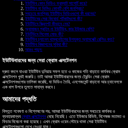
ইউটিউব কোন ভিডিও ফরম্যাট সাপোর্ট করে?
ইউটিউব না ভিমিও কোনটি বেশি জনপ্রিয়?
সবচেয়ে জনপ্রিয় ইউটিউব ভিডিওগুলো কী ধরনের?
ইউটিউবের সেরা কিবোর্ড শর্টকাটগুলো কী?
ইউটিউবে স্ক্রিনশট কীভাবে নেব?
অ্যামাজন প্রাইম না ইউটিউব, কার ইউজার বেশি?
ইউটিউবে সিনেমা মোড কী?
ইউটিউব চ্যানেল থাম্বনেইলের উপযুক্ত অ্যাসপেক্ট রেশিও কত?
ইউটিউব বিজ্ঞাপনের সুবিধা কী?
আরও পড়ুন:
ইউটিউবারদের জন্য সেরা ক্রোম এক্সটেনশন
দ্রুত বদলে যাওয়া ইউটিউব দুনিয়ায় সফল হতে ও কাজের গতি বাড়াতে কার্যকর ক্রোম
এক্সটেনশন খুবই জরুরি। তাই আমরা ইউটিউবারদের জন্য ট্রেন্ডিং সেরা ক্রোম
এক্সটেনশনগুলোর তালিকা করেছি, যা ভিডিও তৈরি, এনগেজমেন্ট বাড়ানো আর চ্যানেলকে
এক ধাপ উপরে তুলতে সাহায্য করবে।
আমাদের পদ্ধতি
বিস্তৃত গবেষণা ও বিশ্লেষণের পর, আমরা ইউটিউবারদের জন্য সবচেয়ে কার্যকর ও
ব্যবহারবান্ধব
ক্রোম এক্সটেনশন
বেছে নিয়েছি। এতে ইউজার রিভিউ, বিশেষজ্ঞ মতামত ও
ফিচার বিবেচনা করা হয়েছে। এখন ক্রোম ওয়েব স্টোরে থাকা সেরা ইউটিউব
এক্সটেনশনগুলো দেখে নেওয়া যাক।