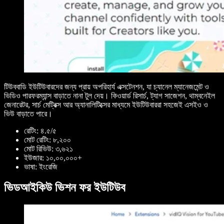
টিউববাডি ইউটিউবারদের জন্য প্রায় অপরিহার্য এক্সটেনশন, যা চ্যানেল ম্যানেজমেন্ট ও
ভিডিও পারফরম্যান্স বাড়াতে নানা টুল দেয়। কিওয়ার্ড রিসার্চ, ট্যাগ সাজেশন, থাম্বনেইল
জেনারেটর, সার্চ মেট্রিক্স আর অ্যানালিটিক্সের মাধ্যমে ইউটিউবাররা সহজেই এসইও ও
ভিউ বাড়াতে পারে।
রেটিং: ৪.৫/৫
মোট রেটিং: ৮,২০০
মোট রিভিউ: ৩,৬২১
ইউজার: ১০,০০,০০০+
ভাষা: ইংরেজি
ভিডআইকিউ ভিশন ফর ইউটিউব