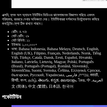
এক্সবি, ব্লক অল অ্যাডস ইউটিউব ভিডিওর ঝামেলাজনক বিজ্ঞাপন সরিয়ে একদম
পরিষ্কার, ঝরঝরে দেখার অভিজ্ঞতা দেয়। ইউটিউবাররা দর্শকদের ডিস্ট্র্যাকশন কমিয়ে
কনটেন্টের ফ্লো ঠিক রাখতে পারবে।
রেটিং: ৪.৭/৫
মোট রেটিং: ২৯
মোট রিভিউ: ১১
ইউজার: ১,০০,০০০+
ভাষা: Bahasa Indonesia, Bahasa Melayu, Deutsch, English,
English (UK), Filipino, Français, Nederlands, Norsk, Tiếng
Việt, Türkçe, Català, Dansk, Eesti, Español, Hrvatski,
Italiano, Latviešu, Lietuvių, Magyar, Polski, Português
(Brasil), Português (Portugal), Română, Slovenský,
Slovenščina, Suomi, Svenska, Čeština, Ελληνικά, Српски,
български, Pусский, Yкраїнська, עברית, فارسی, मराठी,
हिन्दी, বাংলা, தமிழ், తెలుగు, ಕನ್ನಡ, മലയാളം, ไทย, ‫العربية, 中
文 (简体), 中文 (繁體), 日本語, 한국어
পকেটটিউব