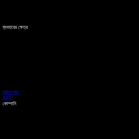
ব্যবহারের ক্ষেত্র
ডাউনলোড
API
কোম্পানি