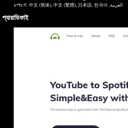
አማርኛ, ‫العربية, 中文 (简体), 中文 (繁體), 日本語, 한국어
প্যারাডিফাই