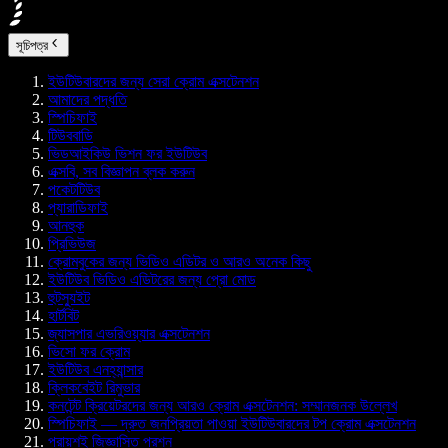
সূচিপত্র
ইউটিউবারদের জন্য সেরা ক্রোম এক্সটেনশন
আমাদের পদ্ধতি
স্পিচিফাই
টিউববাডি
ভিডআইকিউ ভিশন ফর ইউটিউব
এক্সবি, সব বিজ্ঞাপন ব্লক করুন
পকেটটিউব
প্যারাডিফাই
আনহুক
প্রিভিউজ
ক্রোমবুকের জন্য ভিডিও এডিটর ও আরও অনেক কিছু
ইউটিউব ভিডিও এডিটরের জন্য প্রো মোড
হুটস্যুইট
হার্টবিট
জ্যাসপার এভরিওয়্যার এক্সটেনশন
ভিসো ফর ক্রোম
ইউটিউব এনহ্যান্সার
ক্লিকবেইট রিমুভার
কনটেন্ট ক্রিয়েটরদের জন্য আরও ক্রোম এক্সটেনশন: সম্মানজনক উল্লেখ
স্পিচিফাই — দ্রুত জনপ্রিয়তা পাওয়া ইউটিউবারদের টপ ক্রোম এক্সটেনশন
প্রায়শই জিজ্ঞাসিত প্রশ্ন