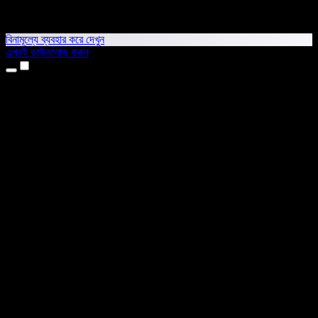
বিনামূল্যে ব্যবহার করে দেখুন
এখনই ডাউনলোড করুন
প্রোডাক্ট
টেক্সট টু স্পিচ
আইফোন ও আইপ্যাড অ্যাপ
অ্যান্ড্রয়েড অ্যাপ
ক্রোম এক্সটেনশন
এজ এক্সটেনশন
ওয়েব অ্যাপ
ম্যাক অ্যাপ
উইন্ডোজ অ্যাপ
এআই ভয়েস জেনারেটর