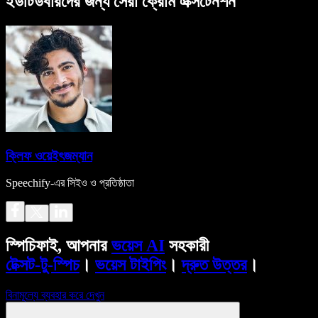
ইউটিউবারদের জন্য সেরা ক্রোম এক্সটেনশন
ক্লিফ ওয়েইৎজম্যান
Speechify-এর সিইও ও প্রতিষ্ঠাতা
স্পিচিফাই, আপনার
ভয়েস AI
সহকারী
টেক্সট-টু-স্পিচ
।
ভয়েস টাইপিং
।
দ্রুত উত্তর
।
বিনামূল্যে ব্যবহার করে দেখুন