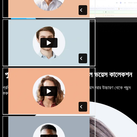
পুরুষ-নারী ভেদে নানান উচ্চারণে বিশাল ভয়েস কালেকশন
প্রতিটি প্রজেক্টকে আলাদা শোনাতে দিন। শত শত AI ভয়েস আর উচ্চারণ থেকে পছন্দ
করুন, নিজের মতো টিউন করুন।