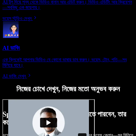
AI টুল দিয়ে শূন্য থেকে ভিডিও বানান আর এডিট করুন। ভিডিও এডিটিং আর ক্রিয়েশন
—সবকিছু এক জায়গায়।
ভয়েস স্টুডিও দেখুন
AI ডাবিং
এক ক্লিকেই আপনার ভিডিও যে কোনো ভাষায় ডাব করুন। ভয়েস, টোন, গতি—সব
মিলিয়ে যাবে।
AI ডাবিং দেখুন
নিজের চোখে দেখুন, নিজের মতো অনুভব করুন
Speechify Studio দিয়ে কী কী করতে পারবেন, তার
কয়েকটা উদাহরণ দেখুন
ভয়েসওভার, রয়্যালটি-ফ্রি ছবি, অডিও, ভিডিও যোগ, নিজের ভয়েস ক্লোন—সব মিলিয়ে