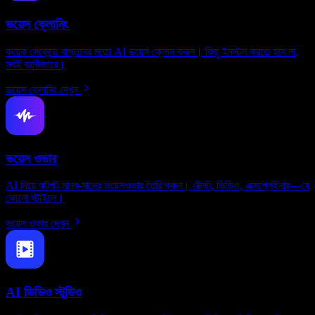
ভয়েস ক্লোনিং
কয়েক সেকেন্ডে বাস্তবের মতো AI ভয়েস ক্লোন করুন। কিছু ইনস্টল করতে হবে না,
সবই ব্রাউজারে।
ভয়েস ক্লোনিং দেখুন
ভয়েস ওভার
AI দিয়ে ঝটপট মানব-মানের ভয়েসওভার তৈরি করুন। টেক্সট, ভিডিও, এক্সপ্লেইনার—যে
কোনো স্টাইলে।
ভয়েস ওভার দেখুন
AI ভিডিও স্টুডিও