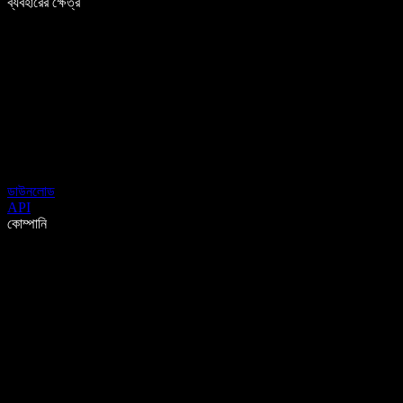
ব্যবহারের ক্ষেত্র
ডাউনলোড
API
কোম্পানি