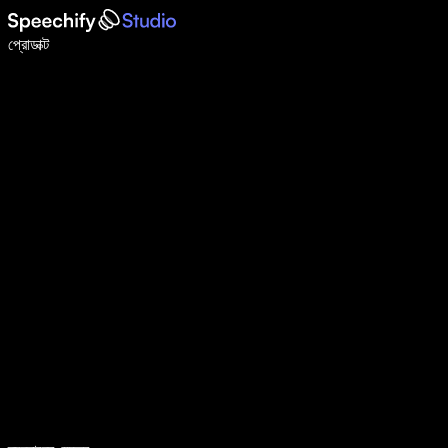
ভয়েস টাইপিং দিয়ে ৫ গুণ দ্রুত লিখুন
প্রোডাক্ট
আরও জানুন