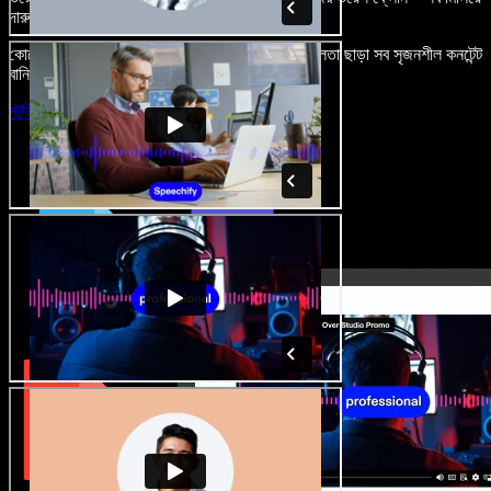
দারুণ মনে রাখার মতো অডিও-ভিডিও প্রজেক্ট বানান।
কোনো শেখার ঝামেলা নেই, শুধু ব্রাউজারে খুলুন—আর দুর্বলতা ছাড়া সব সৃজনশীল কনটেন্ট
বানিয়ে ফেলুন।
স্টুডিও চালু করুন