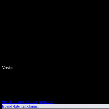
Verslui
Susisiekti su pardavimų komanda
Išbandykite nemokamai