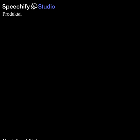
Rašykite 5× greičiau naudodami diktavimą balsu
Produktai
Sužinokite daugiau