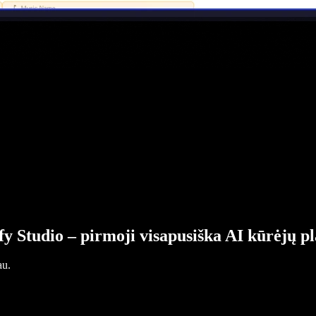
fy Studio – pirmoji visapusiška AI kūrėjų p
au.