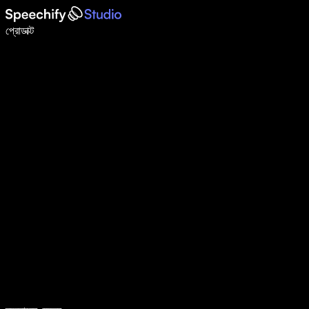
ভয়েস টাইপিং দিয়ে ৫ গুণ দ্রুত লিখুন
প্রোডাক্ট
আরও জানুন