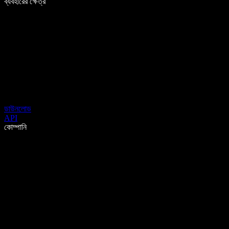
ব্যবহারের ক্ষেত্র
ডাউনলোড
API
কোম্পানি