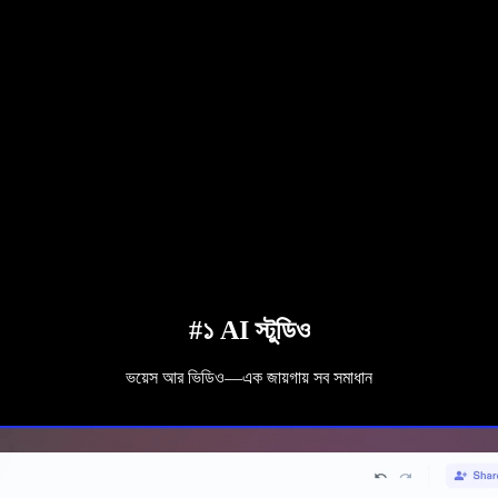
#১ AI স্টুডিও
ভয়েস আর ভিডিও—এক জায়গায় সব সমাধান