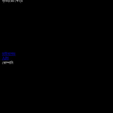
ব্যবহারের ক্ষেত্র
ডাউনলোড
API
কোম্পানি