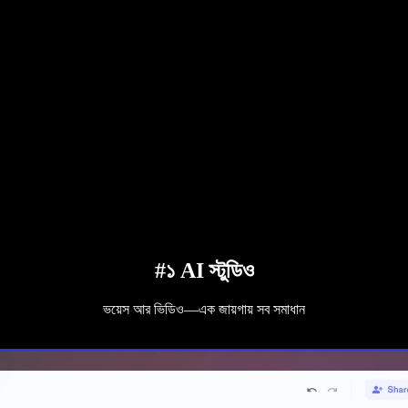
#১ AI স্টুডিও
ভয়েস আর ভিডিও—এক জায়গায় সব সমাধান