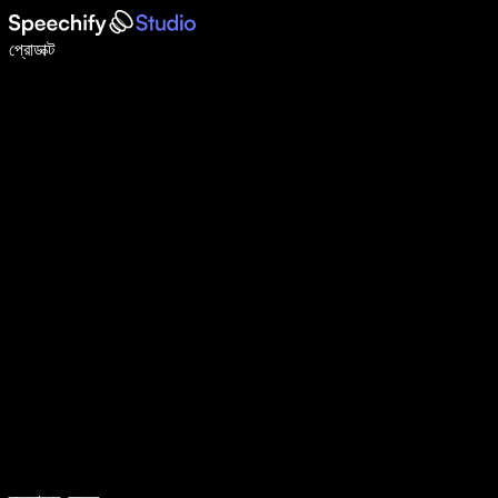
ভয়েস টাইপিং দিয়ে ৫ গুণ দ্রুত লিখুন
প্রোডাক্ট
আরও জানুন