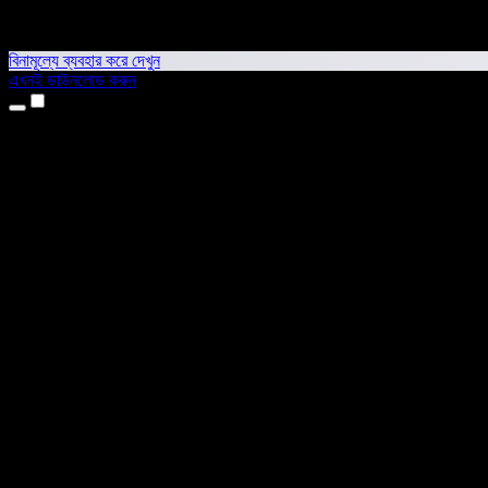
বিনামূল্যে ব্যবহার করে দেখুন
এখনই ডাউনলোড করুন
প্রোডাক্ট
টেক্সট টু স্পিচ
আইফোন ও আইপ্যাড অ্যাপ
অ্যান্ড্রয়েড অ্যাপ
ক্রোম এক্সটেনশন
এজ এক্সটেনশন
ওয়েব অ্যাপ
ম্যাক অ্যাপ
উইন্ডোজ অ্যাপ
এআই ভয়েস জেনারেটর