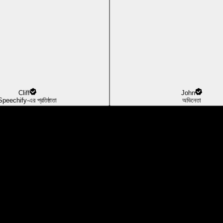
Cliff
John
Speechify-এর প্রতিষ্ঠাতা
অভিনেতা