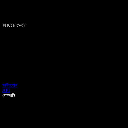
ব্যবহারের ক্ষেত্র
ডাউনলোড
API
কোম্পানি