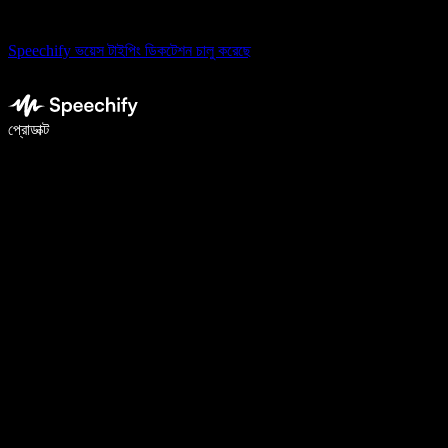
Speechify ভয়েস টাইপিং ডিকটেশন চালু করেছে
ভয়েস টাইপিং দিয়ে ৫ গুণ দ্রুত লিখুন
প্রোডাক্ট
আরও জানুন