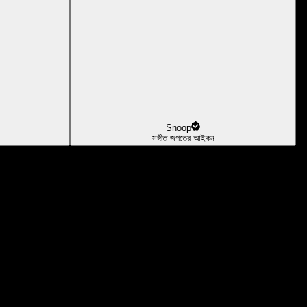
Snoop
সঙ্গীত জগতের আইকন