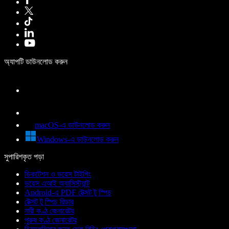
অ্যাপটি ডাউনলোড করুন
macOS-এ ডাউনলোড করুন
Windows-এ ডাউনলোড করুন
সুপারিশকৃত পড়া
ডিকটেশন ও ভয়েস টাইপিং
ভয়েস এআই অ্যাসিস্ট্যান্ট
Android-এ PDF টেক্সট টু স্পিচ
টেক্সট টু স্পিচ রিডার
নারী কণ্ঠ জেনারেটর
পুরুষ কণ্ঠ জেনারেটর