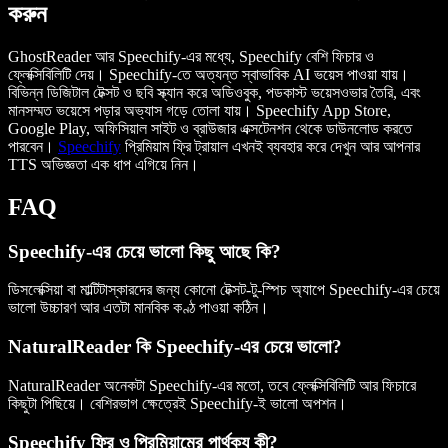
করুন
GhostReader আর Speechify-এর মধ্যে, Speechify বেশি ফিচার ও
ফ্লেক্সিবিলিটি দেয়। Speechify-তে অত্যন্ত স্বাভাবিক AI ভয়েস পাওয়া যায়।
বিভিন্ন ডিজিটাল টেক্সট ও ছবি স্ক্যান করে অডিওবুক, পডকাস্ট ভয়েসওভার তৈরি, এবং
মানসম্মত ভয়েসে পড়ার অভ্যাস গড়ে তোলা যায়। Speechify App Store,
Google Play, অফিসিয়াল সাইট ও ব্রাউজার এক্সটেনশন থেকে ডাউনলোড করতে
পারবেন।
Speechify
প্রিমিয়াম ফ্রি ট্রায়াল এখনই ব্যবহার করে দেখুন আর আপনার
TTS অভিজ্ঞতা এক ধাপ এগিয়ে নিন।
FAQ
Speechify-এর চেয়ে ভালো কিছু আছে কি?
ডিসলেক্সিয়া বা মাল্টিটাস্কারদের জন্য কোনো টেক্সট-টু-স্পিচ অ্যাপে Speechify-এর চেয়ে
ভালো উচ্চারণ আর এতটা মানবিক কণ্ঠ পাওয়া কঠিন।
NaturalReader কি Speechify-এর চেয়ে ভালো?
NaturalReader অনেকটা Speechify-এর মতো, তবে ফ্লেক্সিবিলিটি আর ফিচারে
কিছুটা পিছিয়ে। বেশিরভাগ ক্ষেত্রেই Speechify-ই ভালো অপশন।
Speechify ফ্রি ও প্রিমিয়ামের পার্থক্য কী?