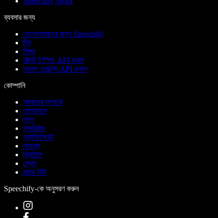
Speechify Work
ব্যবসার জন্য
ডেভেলপারদের জন্য Speechify
টিম
শিক্ষা
টেক্সট টু স্পিচ API ডকস
ভয়েস এজেন্টস API ডকস
কোম্পানি
আমাদের সম্পর্কে
যোগাযোগ
ব্লগ
ক্যারিয়ার
অ্যাফিলিয়েট
সাহায্য
স্ট্যাটাস
প্রেস
ব্র্যান্ড কিট
Speechify-কে অনুসরণ করুন