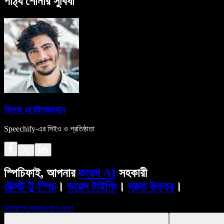
পাঠ্য শোনার সুবিধা
ক্লিফ ওয়েইৎজম্যান
Speechify-এর সিইও ও প্রতিষ্ঠাতা
স্পিচিফাই, আপনার
ভয়েস AI
সহকারী
টেক্সট-টু-স্পিচ
।
ভয়েস টাইপিং
।
দ্রুত উত্তর
।
বিনামূল্যে ব্যবহার করে দেখুন