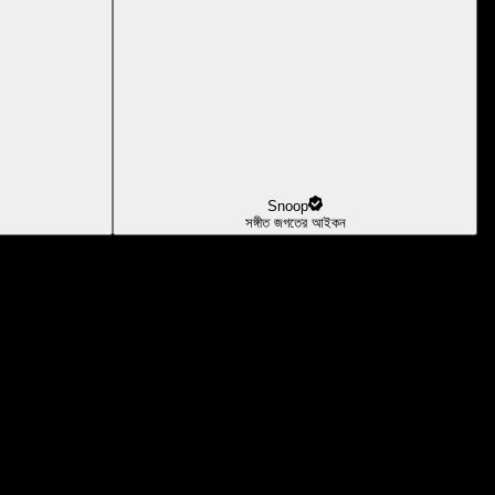
Snoop
সঙ্গীত জগতের আইকন