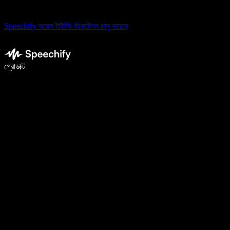
Speechify ভয়েস টাইপিং ডিকটেশন চালু করেছে
ভয়েস টাইপিং দিয়ে ৫ গুণ দ্রুত লিখুন
প্রোডাক্ট
আরও জানুন