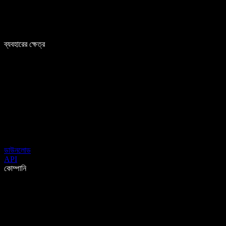
ব্যবহারের ক্ষেত্র
ডাউনলোড
API
কোম্পানি