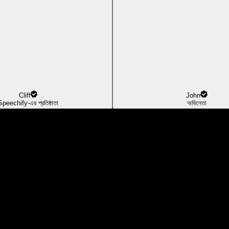
Cliff
John
Speechify-এর প্রতিষ্ঠাতা
অভিনেতা