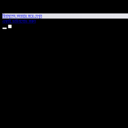
বিনামূল্যে ব্যবহার করে দেখুন
এখনই ডাউনলোড করুন
প্রোডাক্ট
টেক্সট টু স্পিচ
আইফোন ও আইপ্যাড অ্যাপ
অ্যান্ড্রয়েড অ্যাপ
ক্রোম এক্সটেনশন
এজ এক্সটেনশন
ওয়েব অ্যাপ
ম্যাক অ্যাপ
উইন্ডোজ অ্যাপ
এআই ভয়েস জেনারেটর