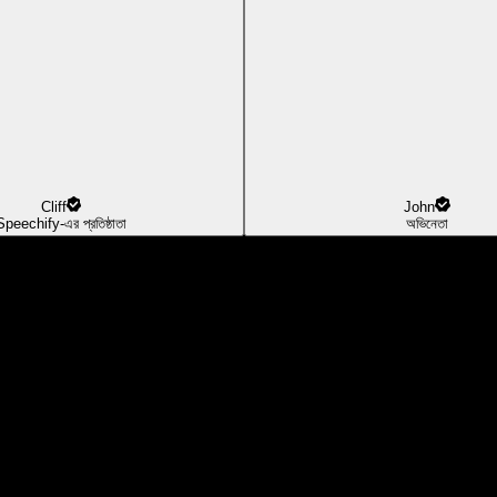
Cliff
John
Speechify-এর প্রতিষ্ঠাতা
অভিনেতা