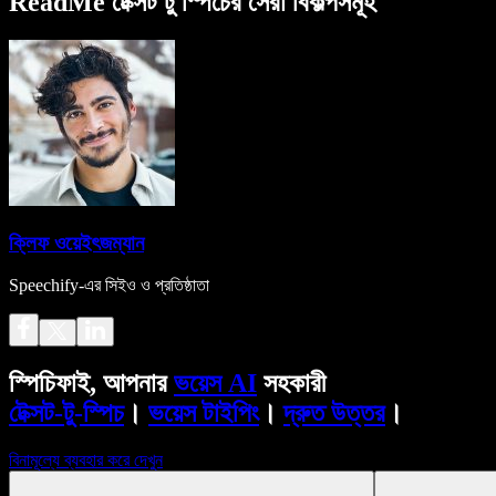
ReadMe টেক্সট টু স্পিচের সেরা বিকল্পসমূহ
ক্লিফ ওয়েইৎজম্যান
Speechify-এর সিইও ও প্রতিষ্ঠাতা
স্পিচিফাই, আপনার
ভয়েস AI
সহকারী
টেক্সট-টু-স্পিচ
।
ভয়েস টাইপিং
।
দ্রুত উত্তর
।
বিনামূল্যে ব্যবহার করে দেখুন