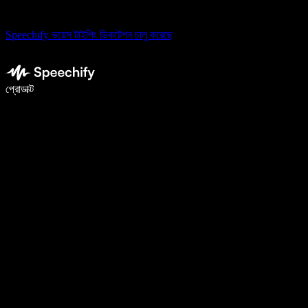
Speechify ভয়েস টাইপিং ডিকটেশন চালু করেছে
ভয়েস টাইপিং দিয়ে ৫ গুণ দ্রুত লিখুন
প্রোডাক্ট
আরও জানুন