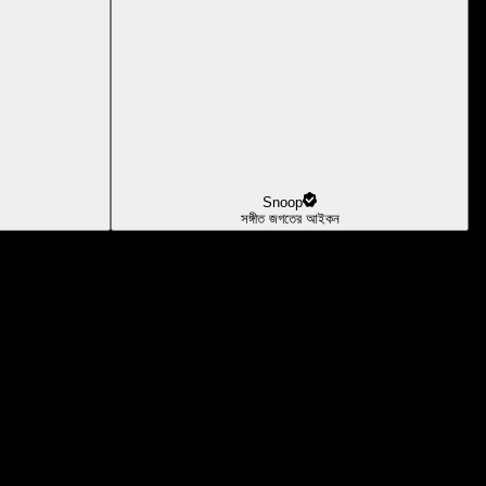
Snoop
সঙ্গীত জগতের আইকন