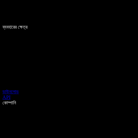
ব্যবহারের ক্ষেত্র
ডাউনলোড
API
কোম্পানি