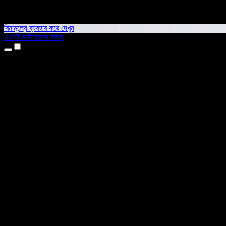
বিনামূল্যে ব্যবহার করে দেখুন
এখনই ডাউনলোড করুন
প্রোডাক্ট
টেক্সট টু স্পিচ
আইফোন ও আইপ্যাড অ্যাপ
অ্যান্ড্রয়েড অ্যাপ
ক্রোম এক্সটেনশন
এজ এক্সটেনশন
ওয়েব অ্যাপ
ম্যাক অ্যাপ
উইন্ডোজ অ্যাপ
এআই ভয়েস জেনারেটর